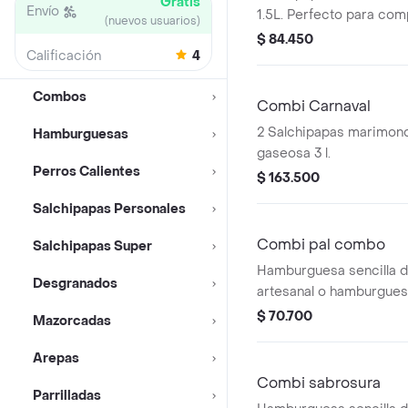
Gratis
Envío
1.5L. Perfecto para comp
(nuevos usuarios)
personas.
$ 84.450
Calificación
4
Combos
Combi Carnaval
2 Salchipapas marimon
Hamburguesas
gaseosa 3 l.
Perros Calientes
$ 163.500
Salchipapas Personales
Combi pal combo
Salchipapas Super
Hamburguesa sencilla d
Desgranados
artesanal o hamburguesa
en pan artesanal + 1 sal
$ 70.700
Mazorcadas
gaseosa 1.5 l.
Arepas
Combi sabrosura
Parrilladas