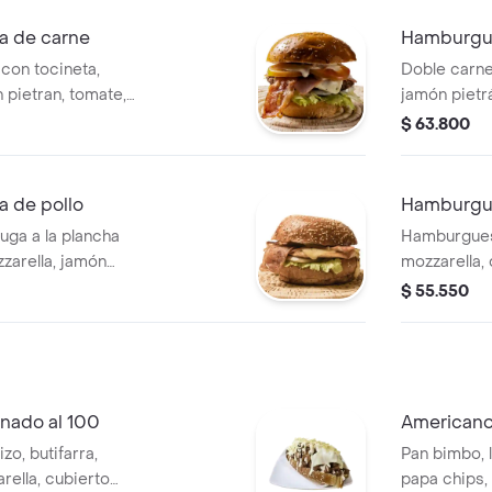
 de carne
Hamburgu
con tocineta,
Doble carne
 pietran, tomate,
jamón pietrá
de la casa.
$ 63.800
 de pollo
Hamburgue
ga a la plancha
Hamburgues
zarella, jamón
mozzarella,
y salsas.
cebolla, sal
$ 55.550
nado al 100
American
o, butifarra,
Pan bimbo, 
rella, cubierto
papa chips,