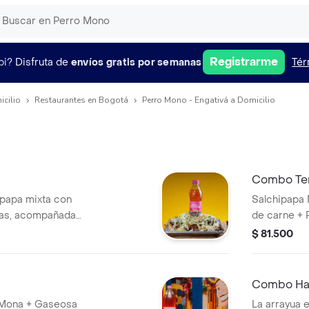
Registrarme
pi?
Disfruta de
envíos gratis por semanas
Tér
icilio
Restaurantes en Bogotá
Perro Mono - Engativá a Domicilio
Combo Te
papa mixta con
Salchipapa 
lsas, acompañada
de carne + 
a Postobón de
Gaseosas 40
$ 81.500
Combo Ha
 Mona + Gaseosa
La arrayua 