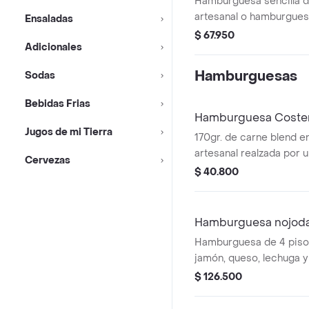
Hamburguesa sencilla d
artesanal o hamburguesa
Ensaladas
en pan artesanal + 1 sal
$ 67.950
Adicionales
gaseosa 1.5 litros.
Hamburguesas
Sodas
Bebidas Frias
Hamburguesa Coste
Jugos de mi Tierra
170gr. de carne blend e
artesanal realzada por 
Cervezas
de queso costeño y Ceb
$ 40.800
doradita.
Hamburguesa nojod
Hamburguesa de 4 piso
jamón, queso, lechuga y 
Personalizable según tu
$ 126.500