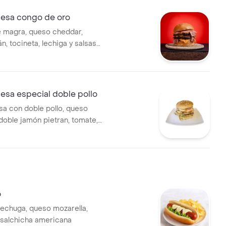
esa congo de oro
 magra, queso cheddar,
n, tocineta, lechiga y salsas
sa especial doble pollo
a con doble pollo, queso
 doble jamón pietran, tomate,
sas.
o
lechuga, queso mozarella,
 salchicha americana