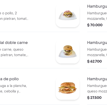
Hamburgue
o pollo, 2
Hamburguesa
n pietran, tomate,
mozzarella, 
 chip y salsas.
tomate, cebo
$ 70.000
al doble carne
Hamburgue
 carne, queso
Hamburguesa
 pietran, tomate,
mozzarella, 
$ 62.700
a de pollo
Hamburgue
a a la plancha,
Hamburguesa
e, cebolla y
queso mozzar
y pepinillos.
$ 27.500