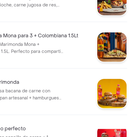
rioche, carne jugosa de res,
ar derretido, tocineta crispy
xclusiva mermelada de bacon
 caramelizada una
 de sabores que le va a
 Mona para 3 + Colombiana 1.5Lt
tu paladar más porción de
 Marimonda Mona +
francesa
1.5L. Perfecto para compartir
 personas.
rimonda
a bacana de carne con
 pan artesanal + hamburguesa
ollo con tocineta en pan
 2 gaseosas 400 ml.
o perfecto