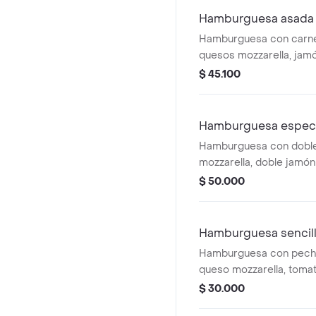
Hamburguesa asada
Hamburguesa con carne 
quesos mozzarella, jamó
cebolla, pepinillo, papita
$ 45.100
Hamburguesa especi
Hamburguesa con doble
mozzarella, doble jamón
cebolla y salsas.
$ 50.000
Hamburguesa sencill
Hamburguesa con pechug
queso mozzarella, tomat
salsas.
$ 30.000