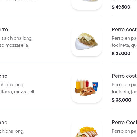
mozzarella.
$ 49.500
erro
Perro cost
salchicha long,
Perro en pa
so mozzarella.
tocineta, q
$ 27.000
ono
Perro cost
chicha long,
Perro en pa
tifarra, mozzarella,
tocineta, ja
queso mozza
$ 33.000
ano
Perro Cos
chicha long,
Perro en pa