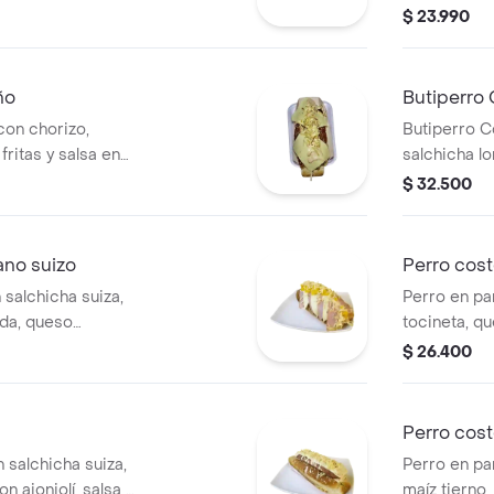
radas.
$ 23.990
ño
Butiperro
con chorizo,
Butiperro C
fritas y salsa en
salchicha l
bimbo.
$ 32.500
ano suizo
Perro cost
salchicha suiza,
Perro en pa
ada, queso
tocineta, q
$ 26.400
Perro cos
 salchicha suiza,
Perro en pa
n ajonjolí, salsa y
maíz tierno