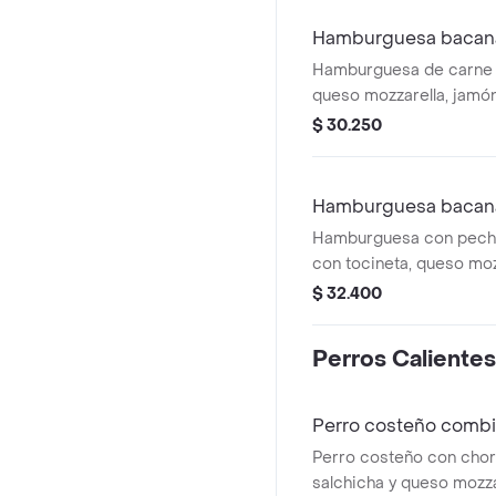
Hamburguesa bacana
Hamburguesa de carne 
queso mozzarella, jamón
cebolla y salsas.
$ 30.250
Hamburguesa bacana
Hamburguesa con pechu
con tocineta, queso moz
pietran, tomate, cebolla 
$ 32.400
Perros Calientes
Perro costeño combi
Perro costeño con choriz
salchicha y queso mozza