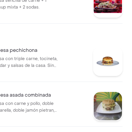
 sencilla de carne + 1
sup mixta + 2 sodas.
esa pechichona
 con triple carne, tocineta,
ar y salsas de la casa. Sin
esa asada combinada
 con carne y pollo, doble
rella, doble jamón pietran,
lla, pepinillo, papita chip y