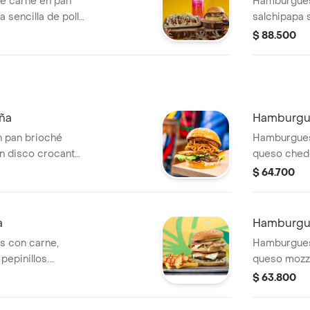
e carne en pan
Hamburguesa
 sencilla de pollo
salchipapa 
chipapa mixta + 1
$ 88.500
ña
Hamburgu
n pan brioché
Hamburguesa
un disco crocante
queso chedd
olla crispy
verduras.
$ 64.700
a
Hamburgu
s con carne,
Hamburguesa
pepinillos.
queso mozza
s preferencias.
tomate, cebo
$ 63.800
salsas.