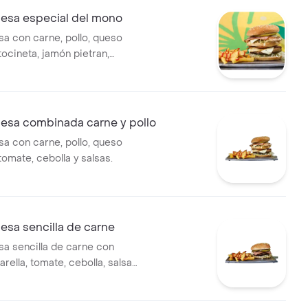
sa especial del mono
 con carne, pollo, queso
tocineta, jamón pietran,
lla, salsas y porción papas.
sa combinada carne y pollo
 con carne, pollo, queso
tomate, cebolla y salsas.
sa sencilla de carne
 sencilla de carne con
ella, tomate, cebolla, salsas
 Incluye papas fritas.