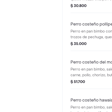
papas ralladas.
$ 30.800
Perro costeño pollip
Perro en pan bimbo con 
trozos de pechuga, que
$ 35.000
Perro costeño del m
Perro en pan bimbo, sal
carne, pollo, chorizo, bu
jamón pietran.
$ 51.700
Perro costeño hawai
Perro en pan bimbo, sal