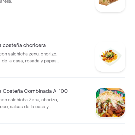
rella.
a costeña choricera
con salchicha zenu, chorizo,
a de la casa, rosada y papas
a Costeña Combinada Al 100
con salchicha Zenu, chorizo,
ueso, salsas de la casa y
as chip y lechuga.