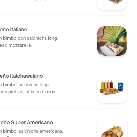
eño italiano
n bimbo con salchicha long,
ueso mozzarella.
eño italohawaiano
n bimbo, salchicha long,
món pietran, piña en trozos,
rella.
teño Super Americano
n bimbo, salchicha americana,