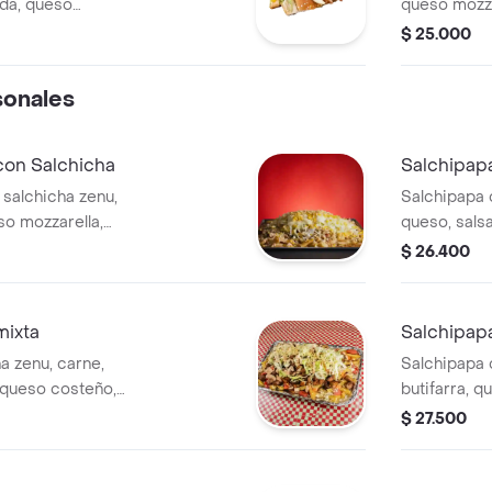
ada, queso
queso mozza
$ 25.000
sonales
con Salchicha
Salchipap
 salchicha zenu,
Salchipapa 
so mozzarella,
queso, sals
 y papas chips.
chips.
$ 26.400
mixta
Salchipap
a zenu, carne,
Salchipapa 
, queso costeño,
butifarra, q
da con papas
rosada, pap
$ 27.500