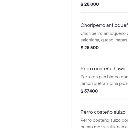
con salsas y papas tritu
$ 28.000
Choriperro antioque
Choriperro antioqueño 
salchicha, queso, papas 
pan bimbo.
$ 25.500
Perro costeño hawai
Perro en pan bimbo con 
jamón pietran, piña pic
mozzarella.
$ 37.400
Perro costeño suizo
Perro costeño suizo con
queso mozzarella, pan co