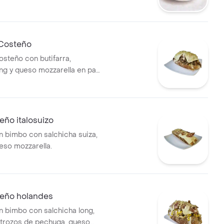
 Costeño
osteño con butifarra,
ong y queso mozzarella en pan
eño italosuizo
n bimbo con salchicha suiza,
ueso mozzarella.
teño holandes
n bimbo con salchicha long,
, trozos de pechuga, queso