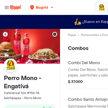
Bogotá
¿Nuevo en Rap
Rappi
Restaurantes a Dom
Combos
Combi Del Mono
Combi Del Mono: Salchi
papas, salchichas y sa
Perro Mono -
de una gaseosa Manzan
$ 37.000
Engativá
400 ml.
transversal 106 #75b-18
Salchipapas - Perro Mono
Combo Santo Antojo
Salchipapa Marimonda