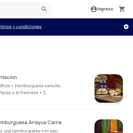
Ingreso
minos y condiciones
ntacion
Mixta + Hamburguesa sencilla
Papas a la francesa + 2
0ml. Ideal para 2 personas.
mburguesa Arrayua Carne
es una hamburguesa con pan