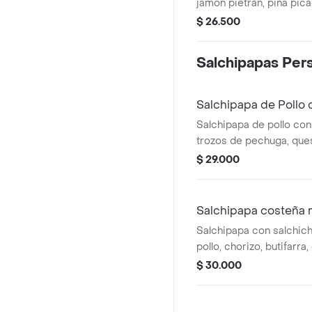
jamón pietran, piña pic
mozzarella.
$ 26.500
Salchipapas Per
Salchipapa de Pollo 
Salchipapa de pollo con
trozos de pechuga, que
salsa de la casa, rosada
$ 29.000
Salchipapa costeña 
Salchipapa con salchich
pollo, chorizo, butifarra
salsa de la casa y rosa
$ 30.000
chips.