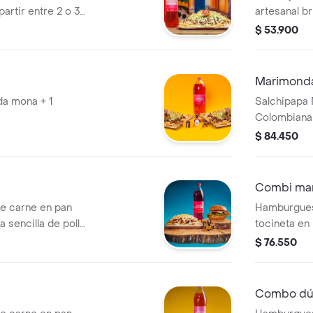
artir entre 2 o 3
artesanal b
queso chedd
$ 53.900
y nuestra e
con cebolla
combinación
Marimonda
encantar a 
da mona + 1
Salchipapa
papas a la 
Colombiana 
entre 2 o 3
$ 84.450
Combi ma
e carne en pan
Hamburgues
 sencilla de pollo
tocineta en
chipapa mixta + 1
bacana de p
$ 76.550
artesanal +
Combo dú