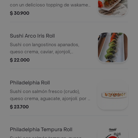
con un delicioso topping de wakame
y palmitos de cangrejo
$ 30.900
Sushi Arco Iris Roll
Sushi con langostinos apanados,
queso crema, caviar, ajonjolí,
aguacate.5 makis.
$ 22.000
Philadelphia Roll
Sushi con salmón fresco (crudo),
queso crema, aguacate, ajonjolí. por 5
o 10 piezas.
$ 23.700
Philadelphia Tempura Roll