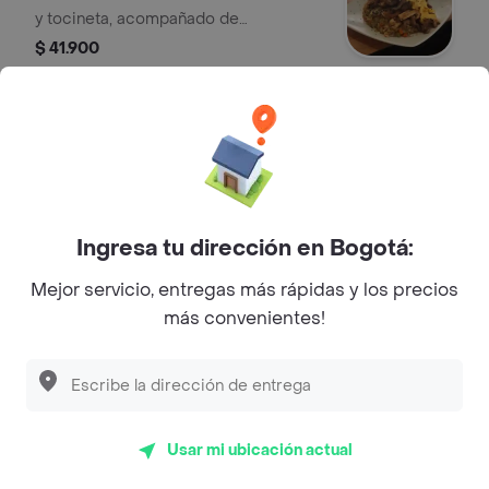
y tocineta, acompañado de
champiñones, lomo de res y tortilla de
$ 41.900
huevo
Yaki Hanashi
Arroz salteado a la plancha con
verduras pollo, lomo y camarones.
$ 47.900
Ingresa tu dirección en Bogotá:
Mejor servicio, entregas más rápidas y los precios
Salmón en Salsa Teriyaki
más convenientes!
Salmón 250 gr, salteado a la plancha
aderezado en salsa teriyaki.
$ 58.500
Usar mi ubicación actual
Salmón Agridulce