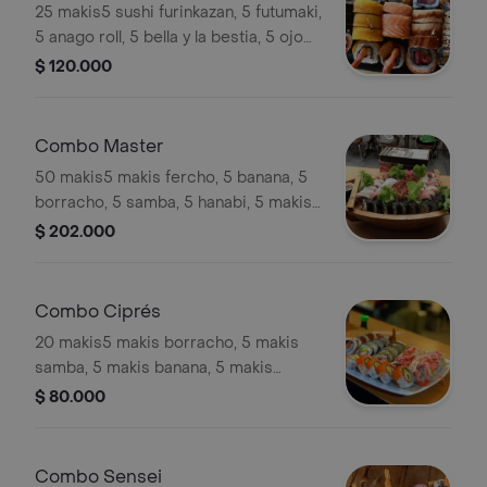
25 makis5 sushi furinkazan, 5 futumaki,
5 anago roll, 5 bella y la bestia, 5 ojo
de tigre.
$ 120.000
Combo Master
50 makis5 makis fercho, 5 banana, 5
borracho, 5 samba, 5 hanabi, 5 makis
mechas, 5 sunshine, 5 philadelphial, 5
$ 202.000
albert, 5 tempura sumiday
Combo Ciprés
20 makis5 makis borracho, 5 makis
samba, 5 makis banana, 5 makis
mechas.
$ 80.000
Combo Sensei