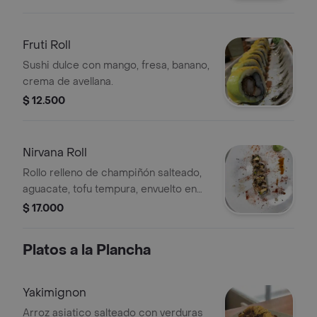
Fruti Roll
Sushi dulce con mango, fresa, banano,
crema de avellana.
$ 12.500
Nirvana Roll
Rollo relleno de champiñón salteado,
aguacate, tofu tempura, envuelto en
ajonjolí, con toppig de chimichurri,
$ 17.000
salsa fuji.
Platos a la Plancha
Yakimignon
Arroz asiatico salteado con verduras