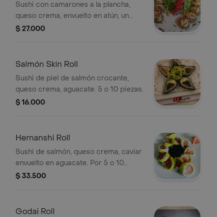
Sushi con camarones a la plancha,
queso crema, envuelto en atún, un
toque de caviar. 5 o 10 piezas.
$ 27.000
Salmón Skin Roll
Sushi de piel de salmón crocante,
queso crema, aguacate. 5 o 10 piezas.
$ 16.000
Hernanshi Roll
Sushi de salmón, queso crema, caviar
envuelto en aguacate. Por 5 o 10
piezas.
$ 33.500
Godai Roll