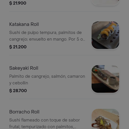
Por 5 o 10 piezas.
$ 21.900
Katakana Roll
Sushi de pulpo tempura, palmitos de
cangrejo; envuelto en mango. Por 5 o
10 piezas.
$ 21.200
Sakeyaki Roll
Palmito de cangrejo, salmón, camaron
y cebollin
$ 28.700
Borracho Roll
Sushi flameado con toque de sabor
frutal, tempurizado con palmitos,