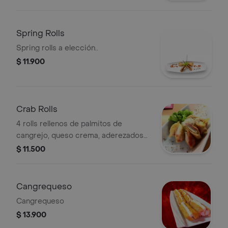
Spring Rolls
Spring rolls a elección..
$ 11.900
Crab Rolls
4 rolls rellenos de palmitos de
cangrejo, queso crema, aderezados
con salsa Hanashi.
$ 11.500
Cangrequeso
Cangrequeso
$ 13.900