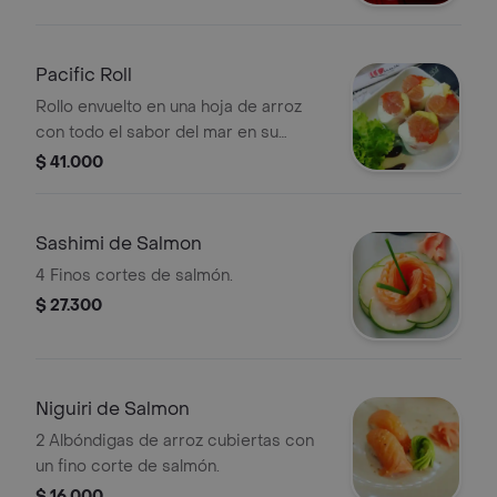
Pacific Roll
Rollo envuelto en una hoja de arroz
con todo el sabor del mar en su
interior por el salmón, caviar, queso
$ 41.000
crema y aguacate.
Sashimi de Salmon
4 Finos cortes de salmón.
$ 27.300
Niguiri de Salmon
2 Albóndigas de arroz cubiertas con
un fino corte de salmón.
$ 16.000