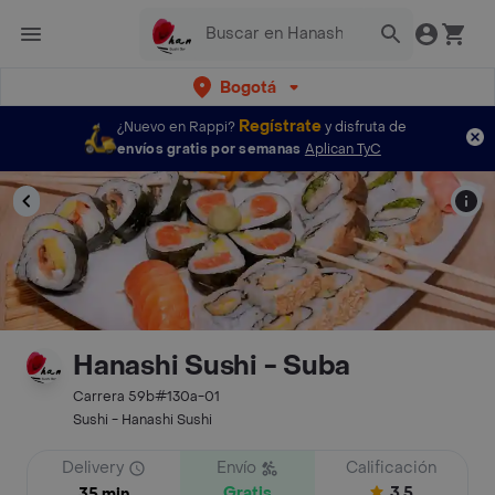
Bogotá
Regístrate
¿Nuevo en Rappi?
y disfruta de
envíos gratis por semanas
Aplican TyC
Hanashi Sushi - Suba
Carrera 59b#130a-01
Sushi - Hanashi Sushi
Delivery
Envío
Calificación
Gratis
3.5
35 min