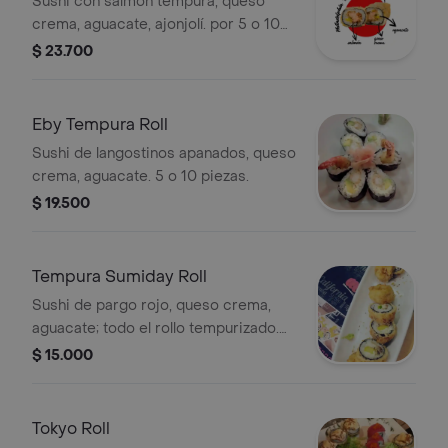
Sushi con salmón tempura, queso
crema, aguacate, ajonjolí. por 5 o 10
piezas.(todo el rollo tempura).
$ 23.700
Eby Tempura Roll
Sushi de langostinos apanados, queso
crema, aguacate. 5 o 10 piezas.
$ 19.500
Tempura Sumiday Roll
Sushi de pargo rojo, queso crema,
aguacate; todo el rollo tempurizado.
Por 5 o 10 piezas.
$ 15.000
Tokyo Roll