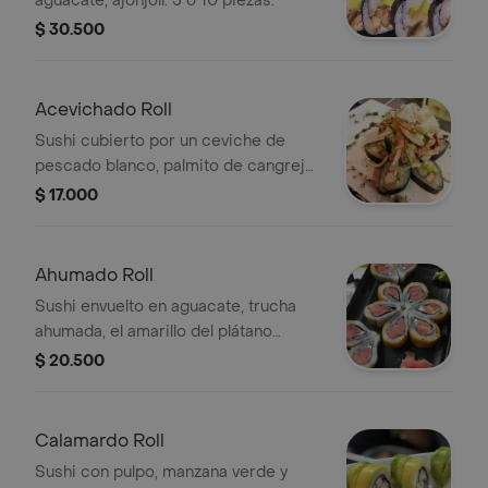
aguacate, ajonjolí. 5 o 10 piezas.
$ 30.500
Acevichado Roll
Sushi cubierto por un ceviche de
pescado blanco, palmito de cangrejo
en su interior con aguacate, queso
$ 17.000
crema. 5 o 10 piezas.
Ahumado Roll
Sushi envuelto en aguacate, trucha
ahumada, el amarillo del plátano
maduro, queso crema. Por 5 o 10
$ 20.500
piezas.
Calamardo Roll
Sushi con pulpo, manzana verde y