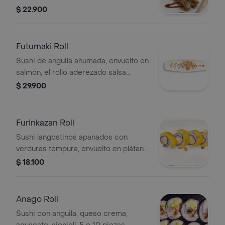
langostinos apanados, queso crema,
$ 22.900
aguacate. Por 5 o 10 piezas.
Futumaki Roll
Sushi de anguila ahumada, envuelto en
salmón, el rollo aderezado salsa
hanashi. Por 5 o 10 piezas.
$ 29.900
Furinkazan Roll
Sushi langostinos apanados con
verduras tempura, envuelto en plátano
maduro. Por 5 o 10 piezas.
$ 18.100
Anago Roll
Sushi con anguila, queso crema,