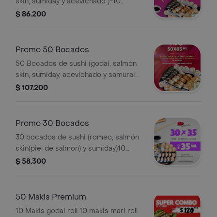
skin, sumiday y acevichado )*10
bocados de cada sabor *cuando no
$ 86.200
hay salmón skin se envía romeo roll.
(incluye 2 palitos, 2 paquetes de
salsas, jengibre y wasabi).
Promo 50 Bocados
50 Bocados de sushi (godai, salmón
skin, sumiday, acevichado y samurai
)*10 bocados de cada sabor .(incluye
$ 107.200
2 palitos, 2 salsas, jengibre y wasabi).
Promo 30 Bocados
30 bocados de sushi (romeo, salmón
skin(piel de salmon) y sumiday)10
bocados de cada sabor cuando no
$ 58.300
hay salmón skin se envía acevichado
roll.(incluye 1 palitos, 1 paquete de
salsas (1 hanashi 1 teriyaki), jengibre y
50 Makis Premium
wasabi).
10 Makis godai roll 10 makis mari roll