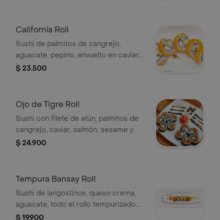
California Roll
Sushi de palmitos de cangrejo,
aguacate, pepino, envuelto en caviar.
5 o 10 piezas.
$ 23.500
Ojo de Tigre Roll
Sushi con filete de atún, palmitos de
cangrejo, caviar, salmón, sesame y
aderezado en salsa Hanashi. 5 o 10
$ 24.900
piezas.
Tempura Bansay Roll
Sushi de langostinos, queso crema,
aguacate, todo el rollo tempurizado.
Por 5 o 10 piezas.
$ 19.900