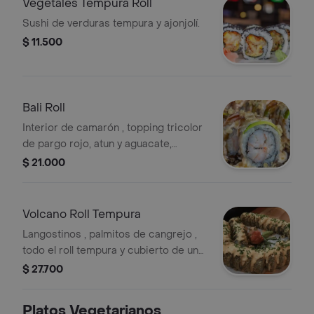
Vegetales Tempura Roll
Sushi de verduras tempura y ajonjolí.
$ 11.500
Bali Roll
Interior de camarón , topping tricolor
de pargo rojo, atun y aguacate,
bañado en salsa hanashi combinada
$ 21.000
con salsa de anguila y chispas de
tempura.
Volcano Roll Tempura
Langostinos , palmitos de cangrejo ,
todo el roll tempura y cubierto de un
delicioso tartar de camarón con
$ 27.700
nuestra salsa hanashi.
Platos Vegetarianos