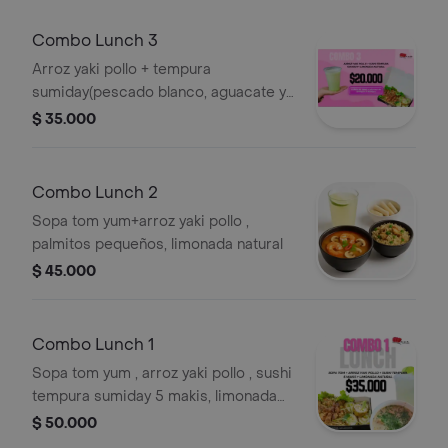
Combo Lunch 3
Arroz yaki pollo + tempura
sumiday(pescado blanco, aguacate y
queso crema) 5 makis + limonada
$ 35.000
natural
Combo Lunch 2
Sopa tom yum+arroz yaki pollo ,
palmitos pequeños, limonada natural
$ 45.000
Combo Lunch 1
Sopa tom yum , arroz yaki pollo , sushi
tempura sumiday 5 makis, limonada
natural
$ 50.000