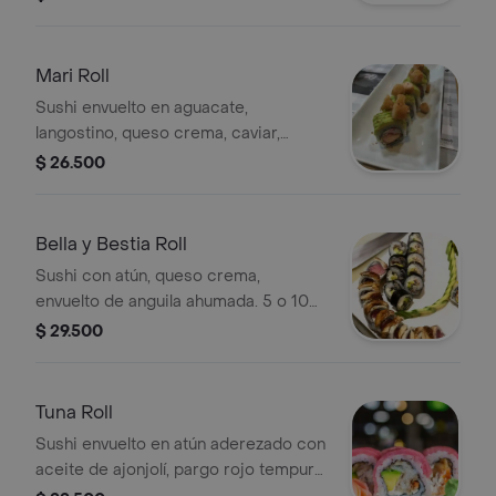
Mari Roll
Sushi envuelto en aguacate,
langostino, queso crema, caviar,
mango. Por 5 o 10 piezas.
$ 26.500
Bella y Bestia Roll
Sushi con atún, queso crema,
envuelto de anguila ahumada. 5 o 10
piezas.
$ 29.500
Tuna Roll
Sushi envuelto en atún aderezado con
aceite de ajonjolí, pargo rojo tempura,
queso crema, aguacate. 5 o 10 piezas.