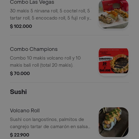
Combo Las Vegas
30 makis 5 nirvana roll, 5 coctel roll, 5
tartar roll, 5 encocado roll, 5 fuji roll y
5 trinidad roll.
$ 102.000
Combo Champions
Combo 10 makis volcano roll y 10
makis bali roll (total 20 makis).
$ 70.000
Sushi
Volcano Roll
Sushi con langostinos, palmitos de
cangrejo tartar de camarón en salsa
Hanashi. 5 o 10 piezas.
$ 22.900