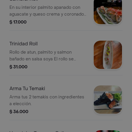
En su interior palmito apanado con
aguacate y queso crema y coronado
con kanikama en salsa hanashi (todo
$ 17.000
el rollo tempura) - 10 bocados.
Trinidad Roll
Rollo de atun, palmito y salmon
bañado en salsa soya El rollo se
encuentra envuelto en aguacate
$ 31.000
Arma Tu Temaki
Arma tus 2 temakis con ingredientes
a elección.
$ 36.000