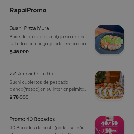
RappiPromo
Sushi Pizza Mura
Base de arroz de sushi,queso crema,
palmitos de cangrejo aderezados con
salsa mura, salmón fresco, aguacate y
$ 45.000
salsa teriyaki .
2x1 Acevichado Roll
Sushi cubiertos de pescado
blanco(fresco),en su interior palmito
de cangrejo tempura, aguacate y
$ 78.000
queso crema. (total 20 makis) .
Promo 40 Bocados
40 Bocados de sushi (godai, salmón