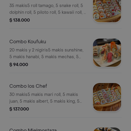
35 makis5 roll tamago, 5 snake roll, 5
dolphin roll, 5 piloto roll, 5 kawaii roll, 5
sugoi roll y 5 tuna roll.
$ 138.000
Combo Koufuku
20 makis y 2 nigiris5 makis sunshine,
5 makis hanabi, 5 makis mechas, 5
makis samba, 1 nigiri atún, 1 nigiri
$ 94.000
langostino.
Combo los Chef
30 makis5 makis mari roll, 5 makis
juan, 5 makis albert, 5 makis king, 5
makis dolphin, 5 makis fercho
$ 137.000
Combo Mielmostaza