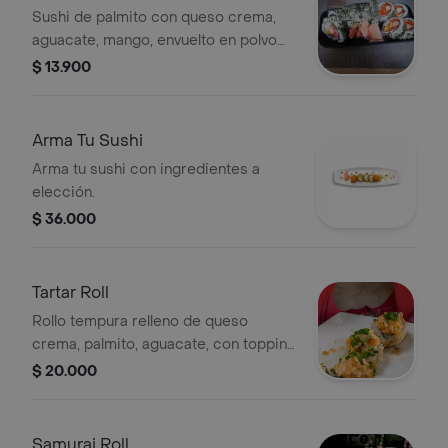
Sushi de palmito con queso crema,
aguacate, mango, envuelto en polvo
nori, wasabi, jengibre. Por 5 o 10
$ 13.900
piezas.
Arma Tu Sushi
Arma tu sushi con ingredientes a
elección.
$ 36.000
Tartar Roll
Rollo tempura relleno de queso
crema, palmito, aguacate, con topping
de tartar de salmón tempura, plátano
$ 20.000
maduro picado y mango con salsa
Hanashi.
Samurai Roll