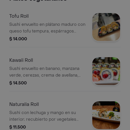
Tofu Roll
Sushi envuelto en plátano maduro con
queso tofu tempura, espárragos
crocantes, ajonjolí y aguacate.
$ 14.000
Kawaii Roll
Sushi envuelto en banano, manzana
verde, cerezas, crema de avellana,
lyches.
$ 14.500
Naturalia Roll
Sushi con lechuga y mango en su
interior; recubierto por vegetales
caramelizados en salsa de maracuyá.
$ 11.500