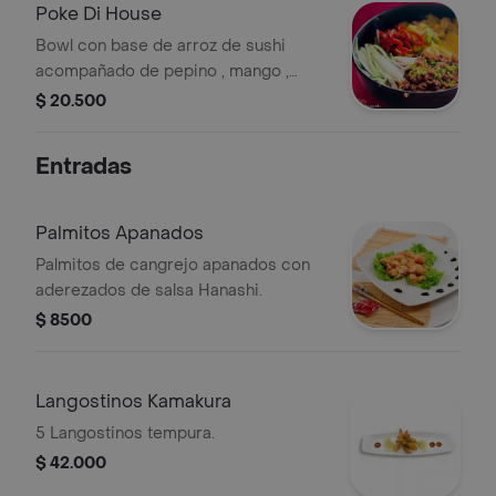
Poke Di House
Bowl con base de arroz de sushi
acompañado de pepino , mango ,
aguacate , pimentón asado, lomo de
$ 20.500
cerdo a la plancha.
Entradas
Palmitos Apanados
Palmitos de cangrejo apanados con
aderezados de salsa Hanashi.
$ 8500
Langostinos Kamakura
5 Langostinos tempura.
$ 42.000