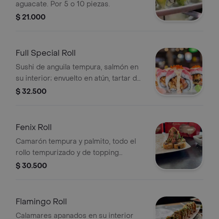
aguacate. Por 5 o 10 piezas.
$ 21.000
Full Special Roll
Sushi de anguila tempura, salmón en
su interior; envuelto en atún, tartar de
camarón con caviar. 5 o 10 piezas.
$ 32.500
Fenix Roll
Camarón tempura y palmito, todo el
rollo tempurizado y de topping
wakame,palmito.salmon y atún fresco
$ 30.500
Flamingo Roll
Calamares apanados en su interior