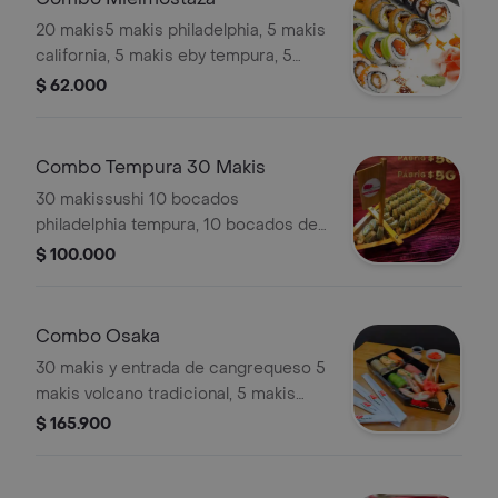
20 makis5 makis philadelphia, 5 makis
california, 5 makis eby tempura, 5
makis tempura sumiday.
$ 62.000
Combo Tempura 30 Makis
30 makissushi 10 bocados
philadelphia tempura, 10 bocados de
tempura bansa y 10 bocados de
$ 100.000
tempura sumiday
Combo Osaka
30 makis y entrada de cangrequeso 5
makis volcano tradicional, 5 makis
volcano tempura, 5 makis futumaki
$ 165.900
roll, 5 makis hernanshi, 5 makis
philadelphia tempura, 5 makis tuna roll
y 1 porcion de cangrequeso