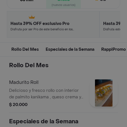
(nuevos usuarios)
Hasta 39% OFF exclusivo Pro
Hasta 39% 
Disfruta por ser Pro de este beneficio en los
Disfruta este de
restaurantes y tiendas más top.
en minutos.
Rollo Del Mes
Especiales de la Semana
RappiPromo
Rollo Del Mes
Madurito Roll
Delicioso y fresco rollo con interior
de palmito kanikama , queso crema y
aguacate con topping de platano
$ 20.000
maduro coronado con un dip de
queso crema y bañado en salsa de
Especiales de la Semana
maracuya