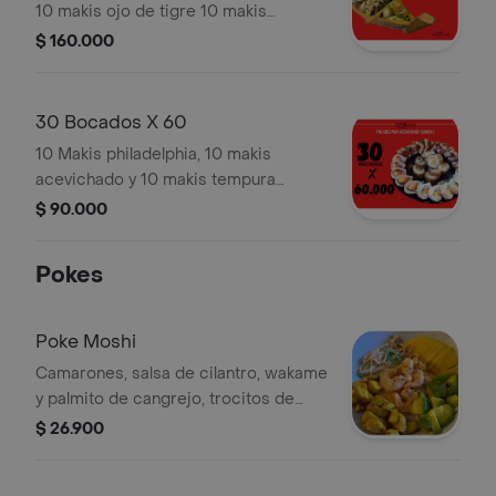
10 makis ojo de tigre 10 makis
tempura banzai 10 makis tempura
$ 160.000
sumiday. 50 bocados en total top.
30 Bocados X 60
10 Makis philadelphia, 10 makis
acevichado y 10 makis tempura
sumiday.(total 30 makis).
$ 90.000
Pokes
Poke Moshi
Camarones, salsa de cilantro, wakame
y palmito de cangrejo, trocitos de
plátano maduro, mago y masago,
$ 26.900
sobre una cama de arroz.