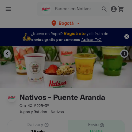
Bogotá
Regístrate
¿Nuevo en Rappi?
y disfruta de
envíos gratis por semanas
Aplican TyC
Nativos - Puente Aranda
Cra. 40 #22B-39
Jugos y Batidos - Nativos
Delivery
Envío
Gratis
35 min