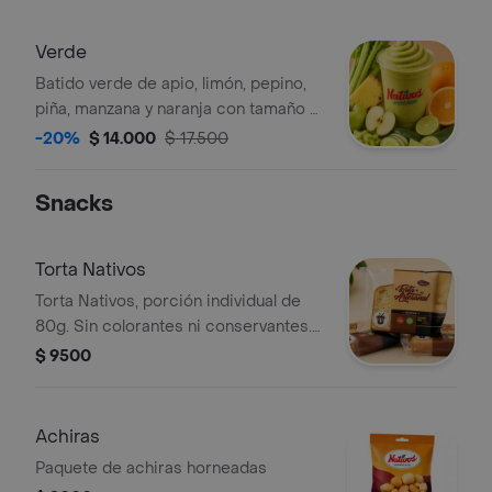
Verde
Batido verde de apio, limón, pepino,
piña, manzana y naranja con tamaño a
elección..
-20%
$ 14.000
$ 17.500
Snacks
Torta Nativos
Torta Nativos, porción individual de
80g. Sin colorantes ni conservantes.
Empaque artesanal.
$ 9500
Achiras
Paquete de achiras horneadas