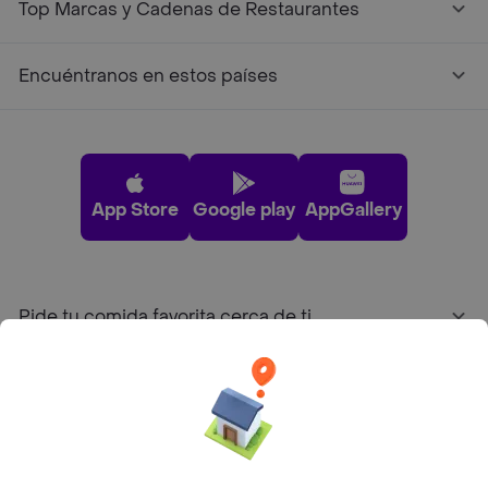
Top Marcas y Cadenas de Restaurantes
Encuéntranos en estos países
App Store
Google play
AppGallery
Pide tu comida favorita cerca de ti
Categorías
Únete a Rappi