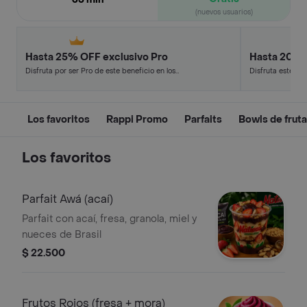
(nuevos usuarios)
Hasta 25% OFF exclusivo Pro
Hasta 20% 
Disfruta por ser Pro de este beneficio en los
Disfruta este de
restaurantes y tiendas más top.
en minutos.
Los favoritos
Rappi Promo
Parfaits
Bowls de frut
Los favoritos
Parfait Awá (acaí)
Parfait con acaí, fresa, granola, miel y
nueces de Brasil
$ 22.500
Frutos Rojos (fresa + mora)