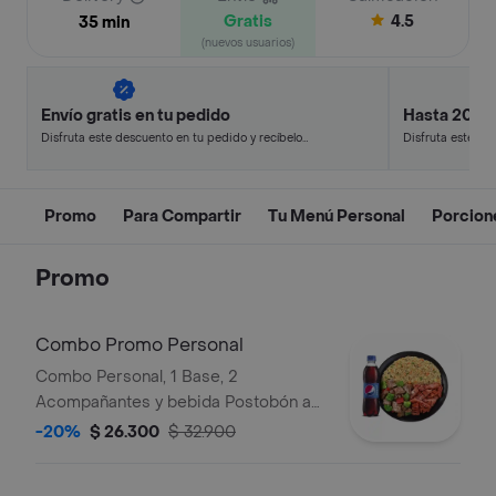
Gratis
4.5
35 min
(nuevos usuarios)
Envío gratis en tu pedido
Hasta 20% 
Disfruta este descuento en tu pedido y recíbelo
Disfruta este de
en minutos.
en minutos.
Promo
Para Compartir
Tu Menú Personal
Porcion
Promo
Combo Promo Personal
Combo Personal, 1 Base, 2
Acompañantes y bebida Postobón a
elección de 400ML
-20%
$ 26.300
$ 32.900