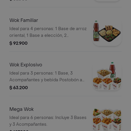
Wok Familiar
Ideal para 4 personas: 1 Base de arroz
oriental, 1 Base a elección, 2
Acompañantes, 4 lumpias y una
$ 92.900
bebida Postobón a elección 1.5L.
Wok Explosivo
Ideal para 3 personas: 1 Base, 3
Acompañantes y bebida Postobón a
elección de 1.5L
$ 63.200
Mega Wok
Ideal para 6 personas: Incluye 3 Bases
y 3 Acompañantes.