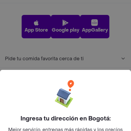
App Store
Google play
AppGallery
Pide tu comida favorita cerca de ti
Categorías
Únete a Rappi
Sobre Rappi
Ingresa tu dirección en Bogotá:
Mejor servicio, entregas más rápidas y los precios
Facebook
Twitter
Instagram