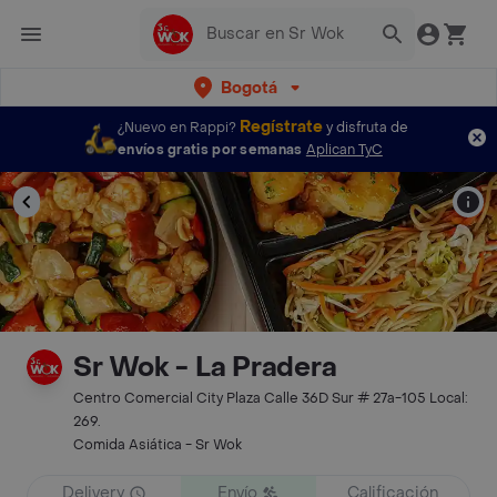
Bogotá
Regístrate
¿Nuevo en Rappi?
y disfruta de
envíos gratis por semanas
Aplican TyC
Sr Wok - La Pradera
Centro Comercial City Plaza Calle 36D Sur # 27a-105 Local:
269.
Comida Asiática - Sr Wok
Delivery
Envío
Calificación