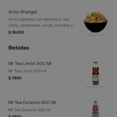
Arroz Shangai
Arroz salteado con zanahoria, raíz
china, camarones, cerdo, tocineta y
soya.
$ 18.500
Bebidas
Mr Tea Limón 500 Ml
Mr Tea Limón 500 ml
$ 7800
Mr Tea Durazno 500 Ml.
Mr Tea Durazno 500 ml.