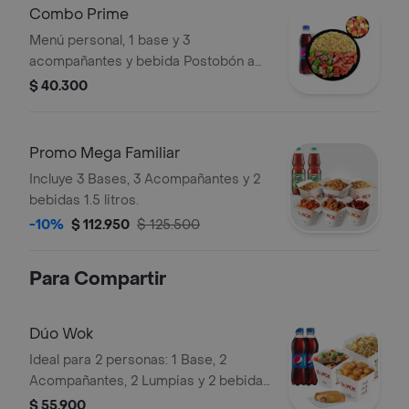
Combo Prime
Menú personal, 1 base y 3
acompañantes y bebida Postobón a
elección de 400ML
$ 40.300
Promo Mega Familiar
Incluye 3 Bases, 3 Acompañantes y 2
bebidas 1.5 litros.
-10%
$ 112.950
$ 125.500
Para Compartir
Dúo Wok
Ideal para 2 personas: 1 Base, 2
Acompañantes, 2 Lumpias y 2 bebidas
Postobón a elección de 400ML.
$ 55.900