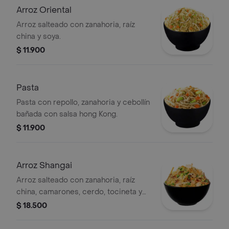
Arroz Oriental
Arroz salteado con zanahoria, raíz
china y soya.
$ 11.900
Pasta
Pasta con repollo, zanahoria y cebollín
bañada con salsa hong Kong.
$ 11.900
Arroz Shangai
Arroz salteado con zanahoria, raíz
china, camarones, cerdo, tocineta y
soya.
$ 18.500