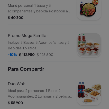
Menú personal, 1 base y 3
acompañantes y bebida Postobón a
elección de 400ML
$ 40.300
Promo Mega Familiar
Incluye 3 Bases, 3 Acompañantes y 2
Bebidas 1.5 litros.
-10%
$ 112.950
$ 125.500
Para Compartir
Dúo Wok
Ideal para 2 personas: 1 Base, 2
Acompañantes, 2 Lumpias y 2 bebidas
Postobón a elección de 400ML.
$ 55.900