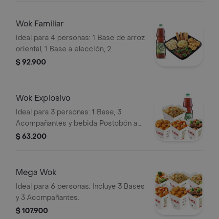
Wok Familiar
Ideal para 4 personas: 1 Base de arroz
oriental, 1 Base a elección, 2
Acompañantes, 4 lumpias y una
$ 92.900
bebida Postobón a elección 1.5L.
Wok Explosivo
Ideal para 3 personas: 1 Base, 3
Acompañantes y bebida Postobón a
elección de 1.5L
$ 63.200
Mega Wok
Ideal para 6 personas: Incluye 3 Bases
y 3 Acompañantes.
$ 107.900