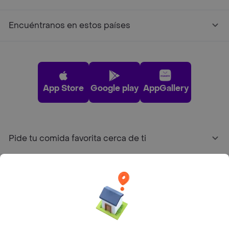
Encuéntranos en estos países
App Store
Google play
AppGallery
Pide tu comida favorita cerca de ti
Categorías
Únete a Rappi