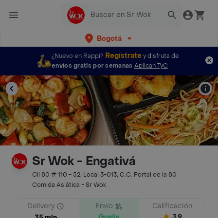
Bogotá
Regístrate
¿Nuevo en Rappi?
y disfruta de
envíos gratis por semanas
Aplican TyC
Sr Wok - Engativá
Cll 80 # 110 - 52, Local 3-013, C.C. Portal de la 80
Comida Asiática - Sr Wok
Delivery
Envío
Calificación
Gratis
3.9
35 min