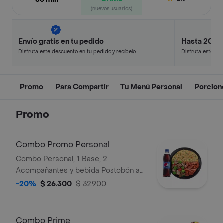
(nuevos usuarios)
Envío gratis en tu pedido
Hasta 20% 
Disfruta este descuento en tu pedido y recíbelo
Disfruta este de
en minutos.
en minutos.
Promo
Para Compartir
Tu Menú Personal
Porcion
Promo
Combo Promo Personal
Combo Personal, 1 Base, 2
Acompañantes y bebida Postobón a
elección de 400ML
-20%
$ 26.300
$ 32.900
Combo Prime