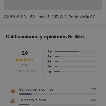
Cll 80 # 110 - 52, Local 3-013, C.C. Portal de la 80
Calificaciones y opiniones Sr Wok
5
3.9
4
3
(602)
2
Últimos 90 días
1
Calidad de la comida
16%
Tal como lo pedí
12%