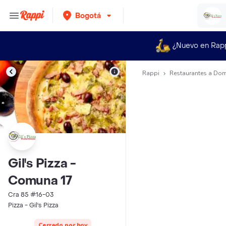
Bogotá
¿Nuevo en Rap
Rappi
Restaurantes a Dom
Gil's Pizza -
Comuna 17
Cra 85 #16-03
Pizza - Gil's Pizza
Cerrado por hoy