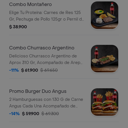
Combo Montañero
Elige Tu Proteína: Carnes de Res 125
Gr, Pechuga de Pollo 125gr o Pernil de
Cerdo 125gr Acompañada de Patacón
$ 38.900
con Hogao, Arroz, Aguacate, con
Deliciosa Sopa Bebida
Combo Churrasco Argentino
Delicioso Churrasco Argentino de
Aprox 310 Gr, Acompañado de Arepa,
Papa Casco Crujiente, Un Toque de
-11%
$ 61.900
$ 69.650
Chimichurri con Bebida de Eleccion.
Promo Burger Duo Angus
2 Hamburguesas con 130 G de Carne
Angus Cada Una Acompañado de
Cebolla, Tomate, Lechuga, Queso
-14%
$ 59.900
$ 69.300
Cheddar, Tocineta, Salsas, 2
Porciones de Papas y 2 Bebida a