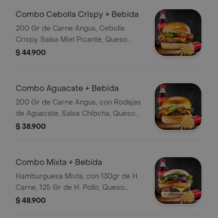
Combo Cebolla Crispy + Bebida
200 Gr de Carne Angus, Cebolla
Crispy, Salsa Miel Picante, Queso
Cheddar, Lechuga, Tocineta y Salsa
$ 44.900
de la Casa con Papas y Bebida
Combo Aguacate + Bebida
200 Gr de Carne Angus, con Rodajas
de Aguacate, Salsa Chibcha, Queso
Cheddar, Tocineta Crocante, Papas y
$ 38.900
Bebida
Combo Mixta + Bebida
Hamburguesa Mixta, con 130gr de H.
Carne, 125 Gr de H. Pollo, Queso
Cheddar, Tomate, Lechuga, Cebolla
$ 48.900
con Papas y Bebida