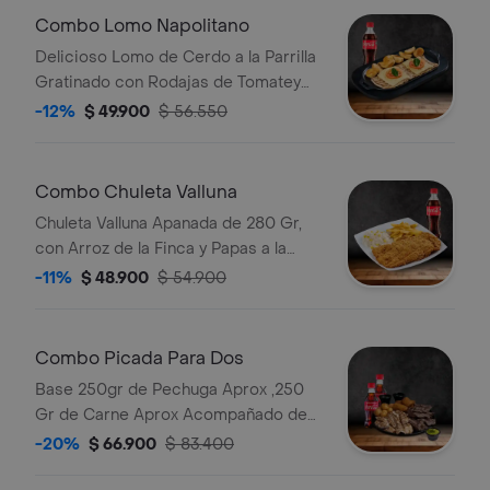
Eleccion
Combo Lomo Napolitano
Delicioso Lomo de Cerdo a la Parrilla
Gratinado con Rodajas de Tomatey
Papa en Casco con Bebida.
-12%
$ 49.900
$ 56.550
Combo Chuleta Valluna
Chuleta Valluna Apanada de 280 Gr,
con Arroz de la Finca y Papas a la
Francesa Bebida
-11%
$ 48.900
$ 54.900
Combo Picada Para Dos
Base 250gr de Pechuga Aprox ,250
Gr de Carne Aprox Acompañado de
Papa Criolla, Plátano Maduro,
-20%
$ 66.900
$ 83.400
Guacamole y 2 Bebidas a Eleccion.