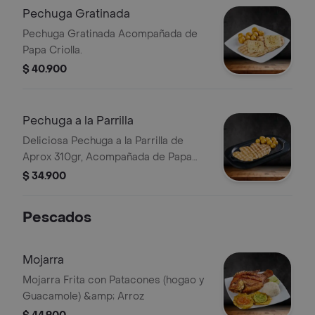
Pechuga Gratinada
Pechuga Gratinada Acompañada de
Papa Criolla.
$ 40.900
Pechuga a la Parrilla
Deliciosa Pechuga a la Parrilla de
Aprox 310gr, Acompañada de Papa
Criolla
$ 34.900
Pescados
Mojarra
Mojarra Frita con Patacones (hogao y
Guacamole) &amp; Arroz