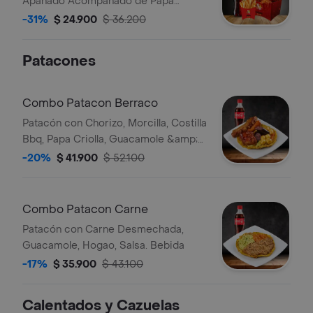
Apanado Acompañado de Papa
Francesa Bebida
-31%
$ 24.900
$ 36.200
Patacones
Combo Patacon Berraco
Patacón con Chorizo, Morcilla, Costilla
Bbq, Papa Criolla, Guacamole &amp;
Hogao Bebida
-20%
$ 41.900
$ 52.100
Combo Patacon Carne
Patacón con Carne Desmechada,
Guacamole, Hogao, Salsa. Bebida
-17%
$ 35.900
$ 43.100
Calentados y Cazuelas