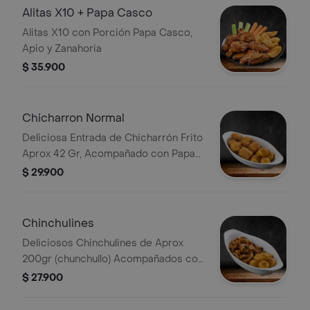
Alitas X10 + Papa Casco
Alitas X10 con Porción Papa Casco,
Apio y Zanahoria
$ 35.900
Chicharron Normal
Deliciosa Entrada de Chicharrón Frito
Aprox 42 Gr, Acompañado con Papa
Criolla
$ 29.900
Chinchulines
Deliciosos Chinchulines de Aprox
200gr (chunchullo) Acompañados con
Papa Criolla
$ 27.900