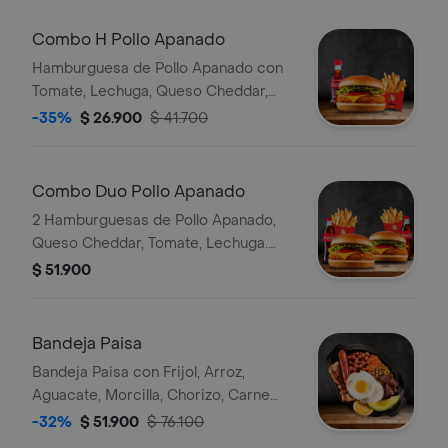
Combo H Pollo Apanado
Hamburguesa de Pollo Apanado con
Tomate, Lechuga, Queso Cheddar,
con Papas y Bebida
-35%
$ 26.900
$ 41.700
Combo Duo Pollo Apanado
2 Hamburguesas de Pollo Apanado,
Queso Cheddar, Tomate, Lechuga.
Ambos Combos con Papas y Bebida
$ 51.900
Bandeja Paisa
Bandeja Paisa con Frijol, Arroz,
Aguacate, Morcilla, Chorizo, Carne
Molida, Huevo, Chicharrón Porcion y
-32%
$ 51.900
$ 76.100
Arepa de Pincho.