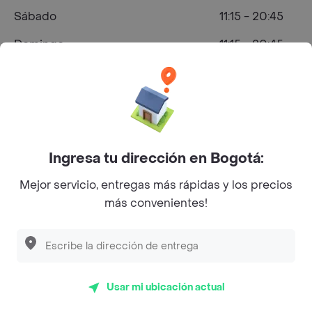
Sábado
11:15 - 20:45
Domingo
11:15 - 20:45
¿Dónde comprar Parrilla en Tulua?
Ingresa tu dirección en Bogotá:
Mejor servicio, entregas más rápidas y los precios
más convenientes!
Carrera 19 # 28-76 Barrio pueblo nuevo CC
Herradura local i 06
Usar mi ubicación actual