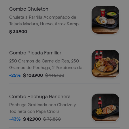
Combo Chuleton
Chuleta a Parrilla Acompañado de
Tajada Madura, Huevo, Arroz &amp;
Sopa a Elección. Limonada
$ 33.900
Combo Picada Familiar
250 Gramos de Carne de Res, 250
Gramos de Pechuga, 2 Porciones de
Costilla Bbq, Chicharrón, Chorizo,
-25%
$ 108.900
$ 146.100
Morcilla, Arepa de Queso, Plátano y
Papa Criolla 2 Bebida a Elección
Combo Pechuga Ranchera
Pechuga Gratinada con Chorizo y
Tocineta con Papa Criolla
-43%
$ 42.900
$ 75.850