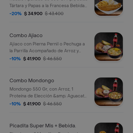
Tártara y Papas a la Francesa Bebida
a Elección
-20%
$ 34.900
$ 43.400
Combo Ajiaco
Ajiaco con Pierna Pernil o Pechuga a
la Parrilla Acompañado de Arroz y
Aguacate. Cocacola
-10%
$ 41.900
$ 46.550
Combo Mondongo
Mondongo 550 Gr, con Arroz, 1
Proteína de Elección &amp; Aguacate
Coca-cola
-10%
$ 41.900
$ 46.550
Picadita Super Mis + Bebida.