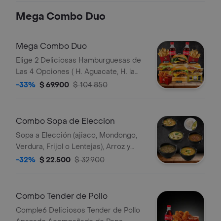
Mega Combo Duo
Mega Combo Duo
Elige 2 Deliciosas Hamburguesas de
Las 4 Opciones ( H. Aguacate, H. la
Nuestra, H. Colombiana y H. Piedro)
-33%
$ 69.900
$ 104.850
en Un Termino Jugoso 3/4
Acompañadas de 2 Porciones de
Papas, 2 Bebidas, 6 Tender de Pollo y
Combo Sopa de Eleccion
1 Paquete de Trufas
Sopa a Elección (ajiaco, Mondongo,
Verdura, Frijol o Lentejas), Arroz y
Aguacate
-32%
$ 22.500
$ 32.900
Combo Tender de Pollo
Comple6 Deliciosos Tender de Pollo