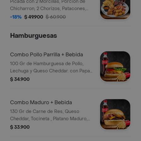
Picada con 2 Morcillas, Porcion de
Chicharron, 2 Chorizos, Patacones,
Papas Criollas y Hogao Bebida
-18%
$ 49.900
$ 60.900
Hamburguesas
Combo Pollo Parrilla + Bebida
100 Gr de Hamburguesa de Pollo,
Lechuga y Queso Cheddar. con Papas
y Bebida
$ 34.900
Combo Maduro + Bebida
130 Gr de Carne de Res, Queso
Cheddar, Tocineta , Platano Maduro,
Papas, Salsa de la Casa y Bebida
$ 33.900