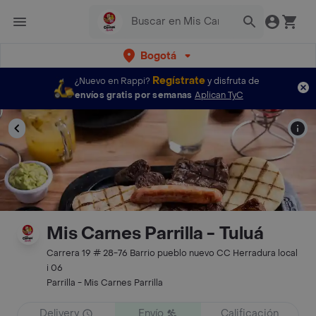
Bogotá
Regístrate
¿Nuevo en Rappi?
y disfruta de
envíos gratis por semanas
Aplican TyC
Mis Carnes Parrilla - Tuluá
Carrera 19 # 28-76 Barrio pueblo nuevo CC Herradura local
i 06
Parrilla - Mis Carnes Parrilla
Delivery
Envío
Calificación