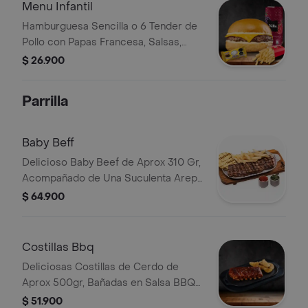
Menu Infantil
Hamburguesa Sencilla o 6 Tender de
Pollo con Papas Francesa, Salsas,
Jugo Del Valle 200 ml y Juguete de
$ 26.900
Temporada
Parrilla
Baby Beff
Delicioso Baby Beef de Aprox 310 Gr,
Acompañado de Una Suculenta Arepa
Recién Hecha y Papas Francesa.
$ 64.900
Costillas Bbq
Deliciosas Costillas de Cerdo de
Aprox 500gr, Bañadas en Salsa BBQ
con Papas en Casco Crujientes
$ 51.900