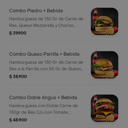
Combo Piedro + Bebida
Hamburguesa de 130 Gr de Carne de
Res, Queso Mozzarella y Chorizo,
Salsas, Bebida, Chimichurri y
$ 39.900
Guarnición a Elección
Combo Queso Parrilla + Bebida
Hamburguesa de 130 Gr de Carne de
Res a la Parrilla con 50 Gr de Queso,
Tomate, Lechuga, Guarnición a
$ 38.900
Elección y Bebida
Combo Doble Angus + Bebida
Hamburguesa con Doble Carne de
130gr de Res C/u con Tomate,
Cebolla, Lechuga, Queso Cheddar,
$ 48.900
Salsa, Papas y Bebida