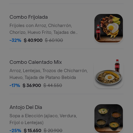
Combo Frijolada
Frijoles con Arroz, Chicharrón,
Chorizo, Huevo Frito, Tajadas de
Plátano y Aguacate Bebida
-32%
$ 40.900
$ 60.100
Combo Calentado Mix
Arroz, Lentejas, Trozos de Chicharrón,
Huevo, Tajada de Platano Bebida
-17%
$ 36.900
$ 44.550
Antojo Del Dia
Sopa a Elección (ajiaco, Verdura,
Frijol o Lentejas)
-25%
$ 15.650
$ 20.900