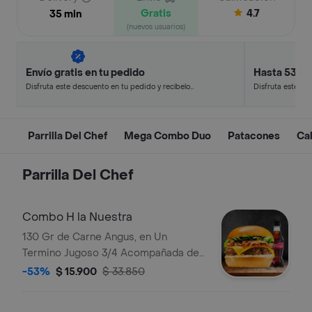
Gratis
4.7
35 min
(nuevos usuarios)
Envío gratis en tu pedido
Hasta 53% 
Disfruta este descuento en tu pedido y recíbelo
Disfruta este de
en minutos.
en minutos.
Parrilla Del Chef
Mega Combo Duo
Patacones
Ca
Parrilla Del Chef
Combo H la Nuestra
130 Gr de Carne Angus, en Un
Termino Jugoso 3/4 Acompañada de
Queso Cheddar, Lechuga y Tocineta
-53%
$ 15.900
$ 33.850
Picada, con Bebida a Elección