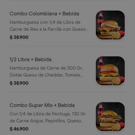
Combo Colombiana + Bebida
Hamburguesa con 1/4 de Libra de
Carne de Res a la Parrilla con Queso
Mozzarella, Huevo Frito, Tocineta y
$ 38.900
Cebolla Grille con Guarnición a
Elección y Bebida
1/2 Libra + Bebida
Hamburguesa de Carne de 200 Gr,
Doble Queso de Cheddar, Tomate,
Cebolla, Papas y Bebida
$ 38.900
Combo Super Mis + Bebida
Con 1/4 de Libra de Pechuga, 130 Gr
de Carne Angus, Pepinillos, Queso
Cheddar, Tocinera, Lechuga. con
$ 46.900
Papas y Bebida