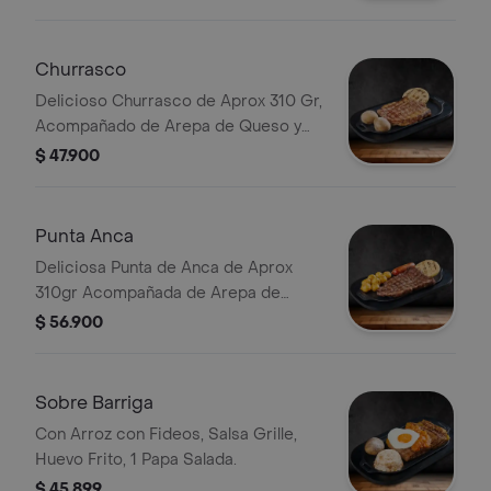
Churrasco
Delicioso Churrasco de Aprox 310 Gr,
Acompañado de Arepa de Queso y
Papa Salada.
$ 47.900
Punta Anca
Deliciosa Punta de Anca de Aprox
310gr Acompañada de Arepa de
Queso, Chorizo, Papas Criollas
$ 56.900
Crujientes.
Sobre Barriga
Con Arroz con Fideos, Salsa Grille,
Huevo Frito, 1 Papa Salada.
$ 45.899