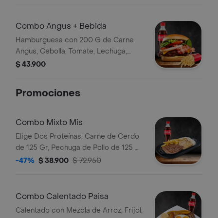
Combo Angus + Bebida
Hamburguesa con 200 G de Carne
Angus, Cebolla, Tomate, Lechuga,
Queso Cheddar, Tocineta, Salsas,
$ 43.900
Papas y Bebida
Promociones
Combo Mixto Mis
Elige Dos Proteínas: Carne de Cerdo
de 125 Gr, Pechuga de Pollo de 125 Gr
o Carne de Res de 125 Gr,
-47%
$ 38.900
$ 72.950
Acompañadas de Papas Fritas y Una
Porción de Arroz Blanco. Bebida
Combo Calentado Paisa
Calentado con Mezcla de Arroz, Frijol,