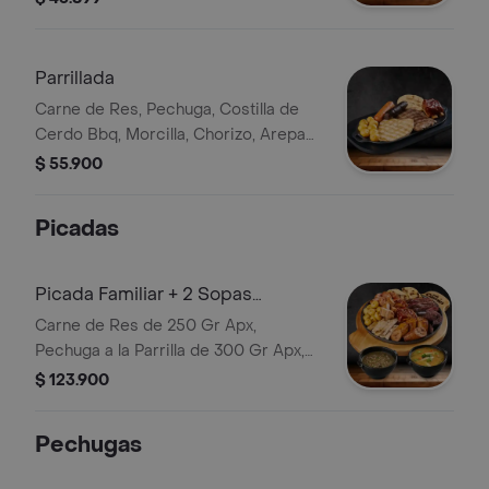
Parrillada
Carne de Res, Pechuga, Costilla de
Cerdo Bbq, Morcilla, Chorizo, Arepa
de Queso, Papa Criolla, Guacamole
$ 55.900
Bebida
Picadas
Picada Familiar + 2 Sopas
Personales
Carne de Res de 250 Gr Apx,
Pechuga a la Parrilla de 300 Gr Apx,
Costilla BBQ 80 Gr Apx , Chicharrón
$ 123.900
100gr Apx, Chorizo, Morcilla, Arepa
de Queso, Plátano y Papa Criolla; .
Pechugas
Escoja Dos Sopas Personales de
Ajiaco 380 Gr o Lentejas 380 Gr