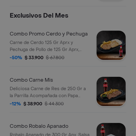
Exclusivos Del Mes
Combo Promo Cerdo y Pechuga
Carne de Cerdo 125 Gr Aprx y
Pechuga de Pollo de 125 Gr Aprx,
Acompañadas de Papas Fritas y Una
-50%
$ 33.900
$ 67.800
Porción de Arroz Blanco Bebida
Combo Carne Mis
Deliciosa Carne de Res de 250 Gr a
la Parrilla Acompañada con Papa
Francesa Bebida
-12%
$ 38.900
$ 44.300
Combo Robalo Apanado
Robalo Apanado de 300 Gr Apx, Salsa