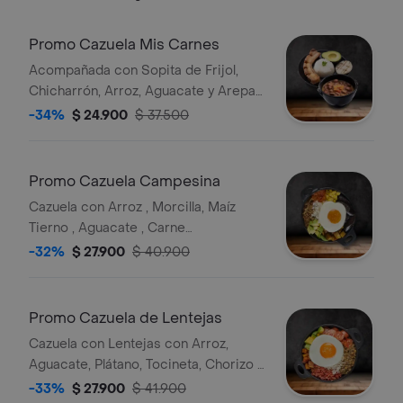
Promo Cazuela Mis Carnes
Acompañada con Sopita de Frijol,
Chicharrón, Arroz, Aguacate y Arepa
de Pincho.
-34%
$ 24.900
$ 37.500
Promo Cazuela Campesina
Cazuela con Arroz , Morcilla, Maíz
Tierno , Aguacate , Carne
Desmechada , Plátano Maduro y
-32%
$ 27.900
$ 40.900
Huevo.
Promo Cazuela de Lentejas
Cazuela con Lentejas con Arroz,
Aguacate, Plátano, Tocineta, Chorizo y
Huevo.
-33%
$ 27.900
$ 41.900