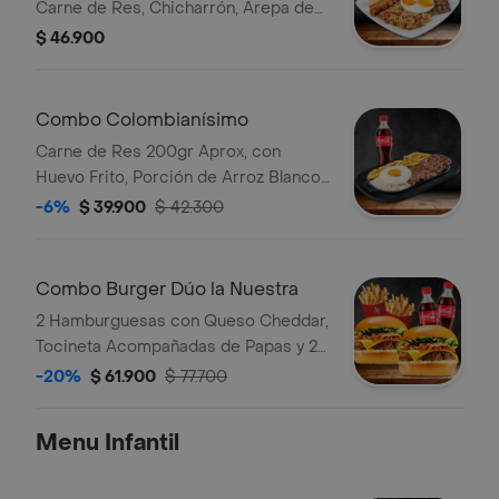
Carne de Res, Chicharrón, Arepa de
Pincho, Tajada de Plátano y Huevo
$ 46.900
Frito Bebida
Combo Colombianísimo
Carne de Res 200gr Aprox, con
Huevo Frito, Porción de Arroz Blanco,
Papa Francesa y Chimichurri. Bebida
-6%
$ 39.900
$ 42.300
Elección
Combo Burger Dúo la Nuestra
2 Hamburguesas con Queso Cheddar,
Tocineta Acompañadas de Papas y 2
Bebida
-20%
$ 61.900
$ 77.700
Menu Infantil