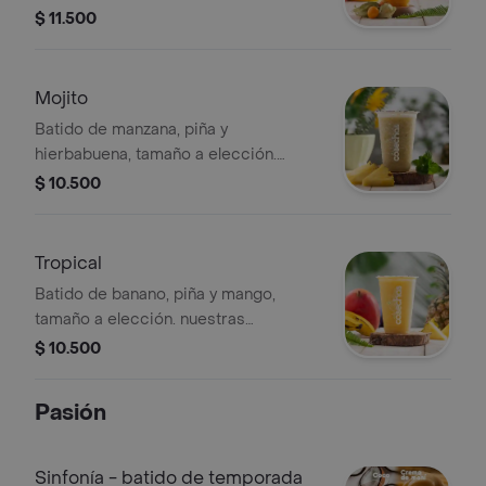
preparaciones se encuentran
$ 11.500
estandarizadas por lo tanto no se
pueden realizar modificaciones en los
ingredientes
Mojito
Batido de manzana, piña y
hierbabuena, tamaño a elección.
nuestras preparaciones se
$ 10.500
encuentran estandarizadas por lo
tanto no se pueden
realizar modificaciones en los
Tropical
ingredientes
Batido de banano, piña y mango,
tamaño a elección. nuestras
preparaciones se encuentran
$ 10.500
estandarizadas por lo tanto no se
pueden realizar modificaciones en los
Pasión
ingredientes
Sinfonía - batido de temporada