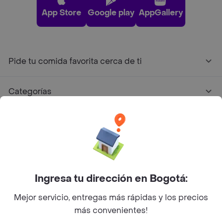
App Store
Google play
AppGallery
Pide tu comida favorita cerca de ti
Categorías
Únete a Rappi
Sobre Rappi
Ingresa tu dirección en Bogotá:
Facebook
Twitter
Instagram
Mejor servicio, entregas más rápidas y los precios
©
2026
Rappi Inc. All rights reserved.
más convenientes!