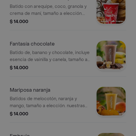
Batido con arequipe, coco, granola y
crema de maní, tamaño a elección.
nuestras preparaciones se
$ 14.000
encuentran estandarizadas por lo
tanto no se pueden realizar
modificaciones en los ingredientes.
Fantasía chocolate
Batido de, banano y chocolate, incluye
esencia de vainilla y canela, tamaño a
elección. nuestras preparaciones se
$ 14.000
encuentran estandarizadas por lo
tanto no se pueden
realizar modificaciones en los
Mariposa naranja
ingredientes.
Batidos de melocotón, naranja y
mango, tamaño a elección. nuestras
preparaciones se encuentran
$ 14.000
estandarizadas por lo tanto no se
pueden realizar modificaciones en los
ingredientes.