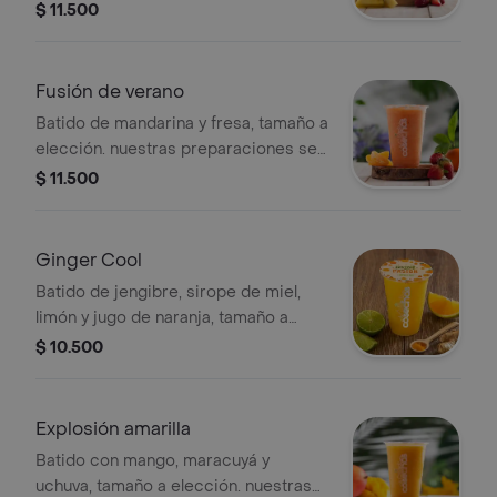
se encuentran estandarizadas por lo
$ 11.500
tanto no se pueden
realizar modificaciones en los
ingredientes
Fusión de verano
Batido de mandarina y fresa, tamaño a
elección. nuestras preparaciones se
encuentran estandarizadas por lo
$ 11.500
tanto no se pueden
realizar modificaciones en los
ingredientes
Ginger Cool
Batido de jengibre, sirope de miel,
limón y jugo de naranja, tamaño a
elección. nuestras preparaciones se
$ 10.500
encuentran estandarizadas por lo
tanto no se pueden
realizar modificaciones en los
Explosión amarilla
ingredientes
Batido con mango, maracuyá y
uchuva, tamaño a elección. nuestras