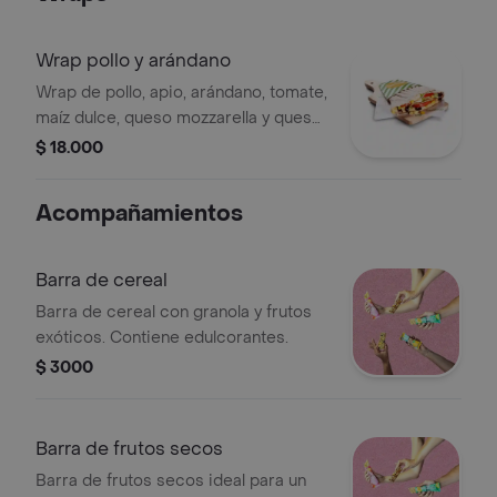
Wrap pollo y arándano
Wrap de pollo, apio, arándano, tomate,
maíz dulce, queso mozzarella y queso
crema. nuestras preparaciones se
$ 18.000
encuentran estandarizadas por lo
tanto no se pueden
Acompañamientos
realizar modificaciones en los
ingredientes.
Barra de cereal
Barra de cereal con granola y frutos
exóticos. Contiene edulcorantes.
$ 3000
Barra de frutos secos
Barra de frutos secos ideal para un