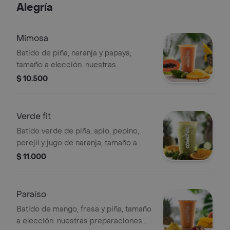
Alegría
Mimosa
Batido de piña, naranja y papaya,
tamaño a elección. nuestras
preparaciones se encuentran
$ 10.500
estandarizadas por lo tanto no se
pueden realizar modificaciones en los
ingredientes
Verde fit
Batido verde de piña, apio, pepino,
perejil y jugo de naranja, tamaño a
elección. nuestras preparaciones se
$ 11.000
encuentran estandarizadas por lo
tanto no se pueden
realizar modificaciones en los
Paraíso
ingredientes
Batido de mango, fresa y piña, tamaño
a elección. nuestras preparaciones