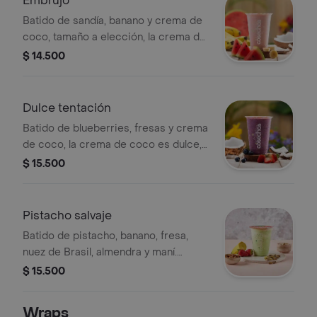
Embrujo
Batido de sandía, banano y crema de
coco, tamaño a elección, la crema de
coco es dulce. nuestras
$ 14.500
preparaciones se encuentran
estandarizadas por lo tanto no se
pueden realizar modificaciones en los
Dulce tentación
ingredientes.
Batido de blueberries, fresas y crema
de coco, la crema de coco es dulce,
tamaño a elección. nuestras
$ 15.500
preparaciones se encuentran
estandarizadas por lo tanto no se
pueden realizar modificaciones en los
Pistacho salvaje
ingredientes.
Batido de pistacho, banano, fresa,
nuez de Brasil, almendra y maní.
Tamaño a elección.
$ 15.500
Wraps