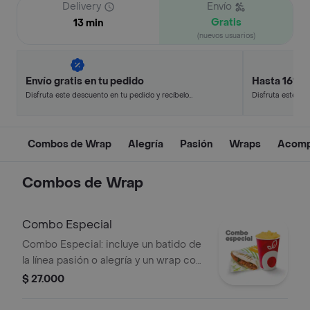
Delivery
Envío
Gratis
13 min
(nuevos usuarios)
Envío gratis en tu pedido
Hasta 16% 
Disfruta este descuento en tu pedido y recíbelo
Disfruta este de
en minutos.
en minutos.
Combos de Wrap
Alegría
Pasión
Wraps
Acomp
Combos de Wrap
Combo Especial
Combo Especial: incluye un batido de
la línea pasión o alegría y un wrap con
el sabor de tu elección.
$ 27.000