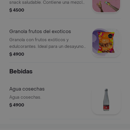
snack saludable. Contiene una mezcla
de nueces y semillas.
$ 4500
Granola frutos del exoticos
Granola con frutos exóticos y
edulcorantes. Ideal para un desayuno
o snack saludable.
$ 4900
Bebidas
Agua cosechas
Agua cosechas.
$ 4900