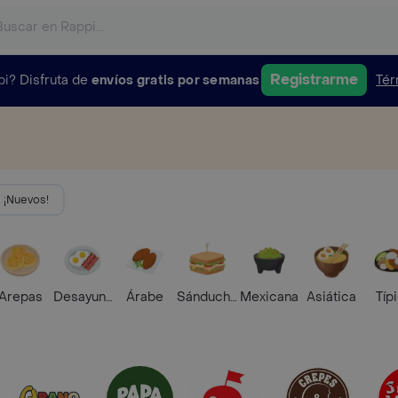
Registrarme
pi?
Disfruta de
envíos gratis por semanas
Tér
¡Nuevos!
Arepas
Desayunos
Árabe
Sánduches
Mexicana
Asiática
Típ