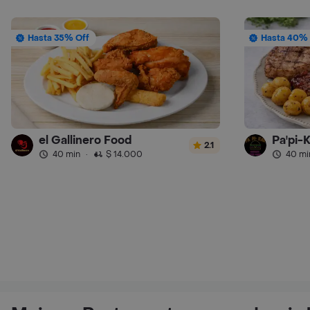
Hasta 35% Off
Hasta 40% 
el Gallinero Food
Pa'pi-
2.1
40 min
·
$ 14.000
40 mi