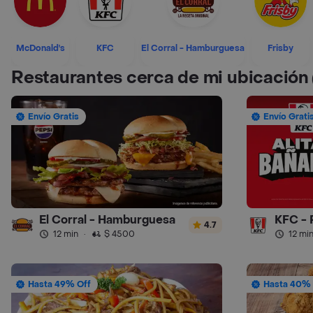
McDonald's
KFC
El Corral - Hamburguesa
Frisby
Restaurantes cerca de mi ubicación
Envío Gratis
Envío Grati
El Corral - Hamburguesa
KFC - 
4.7
12 min
·
$ 4500
12 mi
Hasta 49% Off
Hasta 40% 