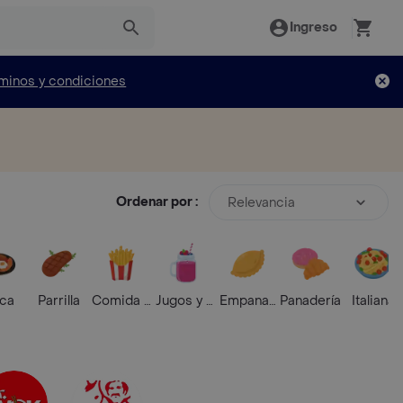
Ingreso
minos y condiciones
Ordenar por :
Relevancia
ica
Parrilla
Comida Rápida
Jugos y Batidos
Empanadas
Panadería
Italiana