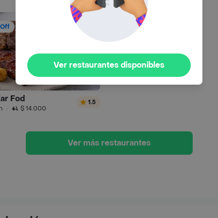
Off
Ver restaurantes disponibles
Kar Fod
1.5
n
·
$ 14.000
Ver más restaurantes