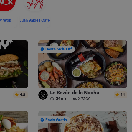
Sr Wok
Juan Valdez Café
Hasta 55% Off
La Sazón de la Noche
4.8
4.1
34 min
·
$ 7500
Envío Gratis