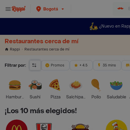
Bogotá
¿Nuevo en Rap
Restaurantes cerca de mí
Restaurantes cerca de mí
Rappi
Filtrar por:
Promos
+ 4.5
35 mins
Hamburguesa
Sushi
Pizza
Salchipapas
Pollo
Saludable
¡Los 10 más elegidos!