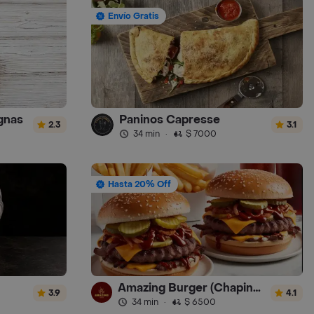
Envío Gratis
agnas
Paninos Capresse
2.3
3.1
34 min
·
$ 7000
Hasta 20% Off
Amazing Burger (Chapinero)
3.9
4.1
34 min
·
$ 6500