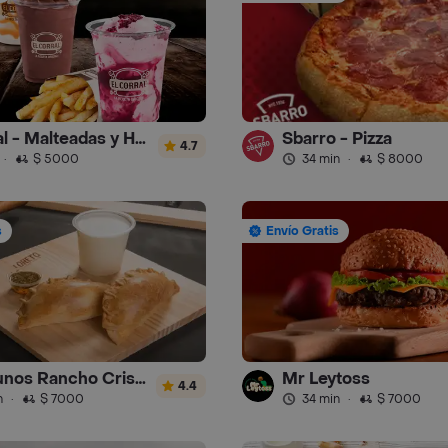
El Corral - Malteadas y Helados
Sbarro - Pizza
4.7
·
$ 5000
34 min
·
$ 8000
s
Envío Gratis
Desayunos Rancho Cristal
Mr Leytoss
4.4
n
·
$ 7000
34 min
·
$ 7000