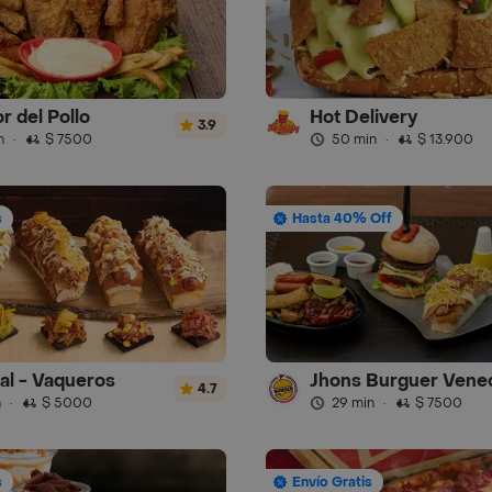
r del Pollo
Hot Delivery
3.9
n
·
$ 7500
50 min
·
$ 13.900
s
Hasta 40% Off
ral - Vaqueros
Jhons Burguer Vene
4.7
n
·
$ 5000
29 min
·
$ 7500
s
Envío Gratis