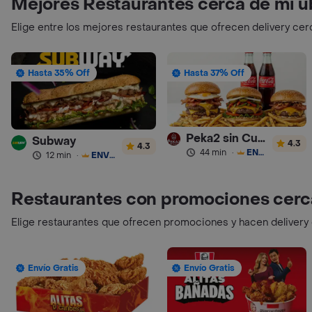
Mejores Restaurantes cerca de mi u
Elige entre los mejores restaurantes que ofrecen delivery cer
Hasta 35% Off
Hasta 37% Off
Peka2 sin Culpa Lourdes
Subway
4.3
4.3
44 min
·
ENVÍO GRATIS
12 min
·
ENVÍO GRATIS
Restaurantes con promociones cerc
Elige restaurantes que ofrecen promociones y hacen delivery
Envío Gratis
Envío Gratis