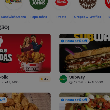
Sandwich Qbano
Papa Johns
Presto
Crepes & Waffles
(30)
s
Hasta 35% Off
Pollo
Subway
4.7
n
·
$ 5000
12 min
·
$ 5500
Off
Hasta 63% Off