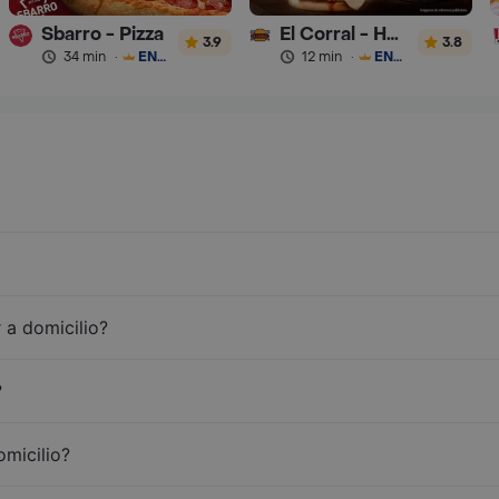
Sbarro - Pizza
El Corral - Hamburguesa
3.9
3.8
34 min
·
ENVÍO GRATIS
12 min
·
ENVÍO GRATIS
 a domicilio?
?
omicilio?