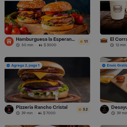
Hamburguesa la Esperanza
1.1
50 min
·
$ 3000
12 min
Agrega 2, paga 1
Envío Grati
Pizzeria Rancho Cristal
3.2
39 min
·
$ 7000
39 mi