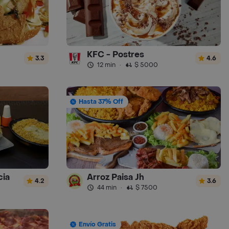
KFC - Postres
3.3
4.6
12 min
·
$ 5000
Hasta 37% Off
cia
Arroz Paisa Jh
4.2
3.6
44 min
·
$ 7500
Envío Gratis