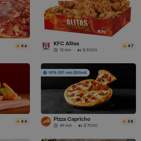
KFC Alitas
4.6
4.7
12 min
·
$ 5000
14% Off: mín $50mil
Pizza Capricho
4.4
3.8
49 min
·
$ 7000