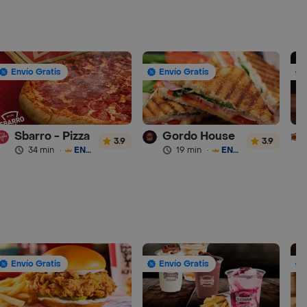
Envío Gratis
Envío Gratis
Sbarro - Pizza
Gordo House
3.9
3.9
34 min
·
ENVÍO GRATIS
19 min
·
ENVÍO GRATIS
Envío Gratis
Envío Gratis