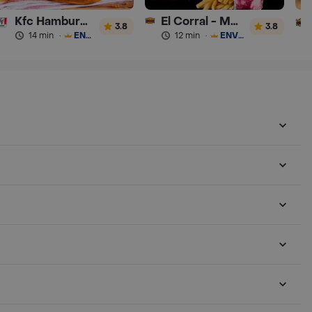
Kfc Hamburguesas
El Corral - Malteadas y Helados
3.8
3.8
14 min
·
ENVÍO GRATIS
12 min
·
ENVÍO GRATIS