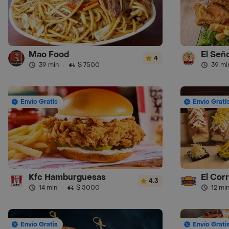
Mao Food
El Seño
4
39 min
·
$ 7500
39 mi
Envío Gratis
Envío Grati
Kfc Hamburguesas
El Cor
4.3
14 min
·
$ 5000
12 mi
Envío Gratis
Envío Grati