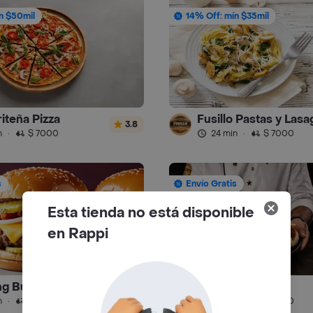
n $50mil
14% Off: mín $35mil
iteña Pizza
Fusillo Pastas y Las
3.8
n
·
$ 7000
24 min
·
$ 7000
s
Envío Gratis
Esta tienda no está disponible
en Rappi
g Burger
Altoque
4.6
n
·
$ 7000
19 min
·
$ 6500