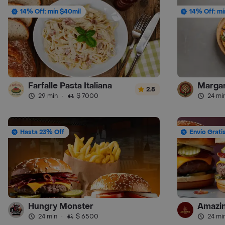
14% Off: mín $40mil
14% Off: mí
Farfalle Pasta Italiana
Margar
2.8
29 min
·
$ 7000
24 mi
Hasta 23% Off
Envío Grati
Hungry Monster
Amazin
24 min
·
$ 6500
24 mi