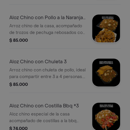
a 3 personas .
Aloz Chino con Pollo a la Naranja
cod3
Arroz chino de la casa, acompañado
de trozos de pechuga rebosados con
salsa de naranja especial comen de 3
$ 85.000
a 4 personas .
Aloz Chino con Chuleta 3
Arroz chino con chuleta de pollo, ideal
para compartir entre 3 a 4 personas.
Incluye camarones y vegetales.
$ 85.000
Aloz Chino con Costilla Bbq *3
Aloz chino especial de la casa
acompañado de costillas a la bbq
comen de 3 a 4 personas .
$ 74.000