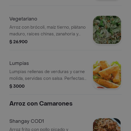
arroz blanco.
Vegetariano
Arroz con brócoli, maíz tierno, plátano
maduro, raíces chinas, zanahoria y
proteína vegetal.
$ 26.900
Lumpias
Lumpias rellenas de verduras y carne
molida, servidas con salsa. Perfectas
como entrada.
$ 3000
Arroz con Camarones
Shangay COD1
Arroz frito con pollo picado y