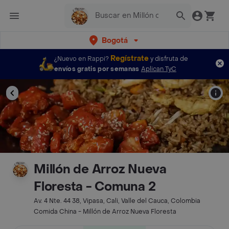
Bogotá
Regístrate
¿Nuevo en Rappi?
y disfruta de
envíos gratis por semanas
Aplican TyC
Millón de Arroz Nueva
Floresta - Comuna 2
Av. 4 Nte. 44 38, Vipasa, Cali, Valle del Cauca, Colombia
Comida China - Millón de Arroz Nueva Floresta