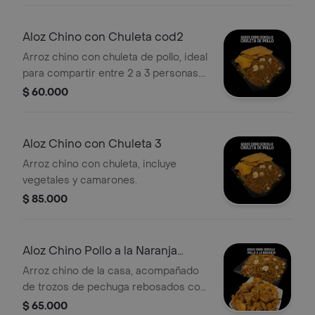
Aloz Chino con Chuleta cod2
Arroz chino con chuleta de pollo, ideal
para compartir entre 2 a 3 personas.
Incluye vegetales y camarones.
$ 60.000
Aloz Chino con Chuleta 3
Arroz chino con chuleta, incluye
vegetales y camarones.
$ 85.000
Aloz Chino Pollo a la Naranja
cod2
Arroz chino de la casa, acompañado
de trozos de pechuga rebosados con
salsa de naranja especial comen de 2
$ 65.000