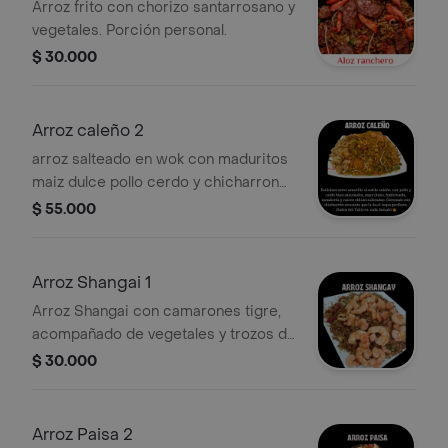
Arroz frito con chorizo santarrosano y
vegetales. Porción personal.
$ 30.000
Arroz caleño 2
arroz salteado en wok con maduritos
maiz dulce pollo cerdo y chicharron
crocante ideal de 3 a 4 personas
$ 55.000
Arroz Shangai 1
Arroz Shangai con camarones tigre,
acompañado de vegetales y trozos de
carne. Ideal para los amantes del
$ 30.000
marisco.
Arroz Paisa 2