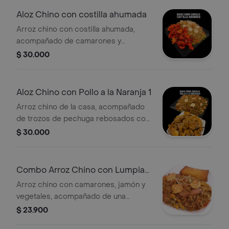
Aloz Chino con costilla ahumada
Arroz chino con costilla ahumada,
acompañado de camarones y
vegetales.
$ 30.000
Aloz Chino con Pollo a la Naranja 1
Arroz chino de la casa, acompañado
de trozos de pechuga rebosados con
salsa de naranja especial .
$ 30.000
Combo Arroz Chino con Lumpia
Personal
Arroz chino con camarones, jamón y
vegetales, acompañado de una
lumpia.
$ 23.900