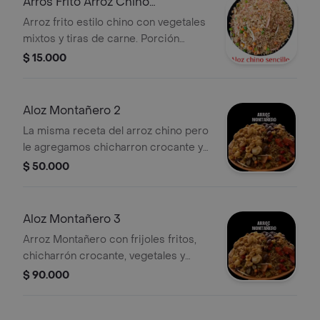
Arros Frito Arroz Chino
Economico *1
Arroz frito estilo chino con vegetales
mixtos y tiras de carne. Porción
económica.
$ 15.000
Aloz Montañero 2
La misma receta del arroz chino pero
le agregamos chicharron crocante y
frijoles fritos.
$ 50.000
Aloz Montañero 3
Arroz Montañero con frijoles fritos,
chicharrón crocante, vegetales y
carne. Ideal para compartir.
$ 90.000