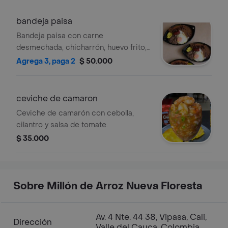
bandeja paisa
Bandeja paisa con carne
desmechada, chicharrón, huevo frito,
chorizo, arroz, frijoles y aguacate.
Agrega 3, paga 2
$ 50.000
ceviche de camaron
Ceviche de camarón con cebolla,
cilantro y salsa de tomate.
$ 35.000
Sobre Millón de Arroz Nueva Floresta
Av. 4 Nte. 44 38, Vipasa, Cali,
Dirección
Valle del Cauca, Colombia