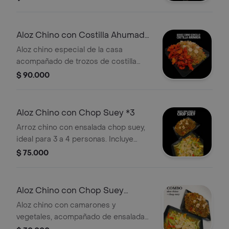
Aloz Chino con Costilla Ahumada
cod3
Aloz chino especial de la casa
acompañado de trozos de costilla
ahumada comen de 3 a 4 personas .
$ 90.000
Aloz Chino con Chop Suey *3
Arroz chino con ensalada chop suey,
ideal para 3 a 4 personas. Incluye
camarones y vegetales frescos.
$ 75.000
Aloz Chino con Chop Suey
Personal
Aloz chino con camarones y
vegetales, acompañado de ensalada
chop suey con pollo y verduras