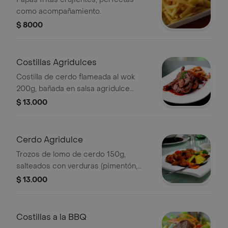
como acompañamiento.
$ 8000
Costillas Agridulces
Costilla de cerdo flameada al wok
200g, bañada en salsa agridulce
especial de la casa
$ 13.000
Cerdo Agridulce
Trozos de lomo de cerdo 150g,
salteados con verduras (pimentón,
zanahoria, cebolla) bañados en salsa
$ 13.000
agridulce especial de la casa.
Costillas a la BBQ