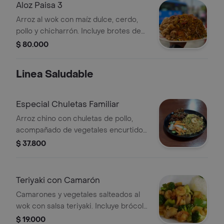
Aloz Paisa 3
Arroz al wok con maíz dulce, cerdo,
pollo y chicharrón. Incluye brotes de
soja y pimientos, inspirado en
$ 80.000
sabores colombochinos.
Linea Saludable
Especial Chuletas Familiar
Arroz chino con chuletas de pollo,
acompañado de vegetales encurtidos
y camarones.
$ 37.800
Teriyaki con Camarón
Camarones y vegetales salteados al
wok con salsa teriyaki. Incluye brócoli,
pimentón y cebolla. Acompañado de
$ 19.000