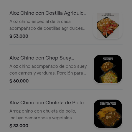
Aloz Chino con Costilla Agridulce
*2
Aloz chino especial de la casa
acompañado de costillas agridulces
comen de 2 a 3 personas.
$ 53.000
Aloz Chino con Chop Suey
codigo 2
Aloz chino acompañado de chop suey
con carnes y verduras. Porción para 2
personas.
$ 60.000
Aloz Chino con Chuleta de Pollo
Personal
Arroz chino con chuleta de pollo,
incluye camarones y vegetales
mixtos.
$ 33.000