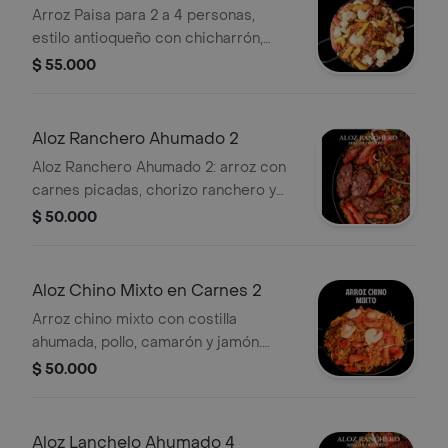
Arroz Paisa para 2 a 4 personas,
estilo antioqueño con chicharrón,
plátano maduro y otros ingredientes
$ 55.000
tradicionales.
Aloz Ranchero Ahumado 2
Aloz Ranchero Ahumado 2: arroz con
carnes picadas, chorizo ranchero y
vegetales. Ideal para 2 a 4 personas.
$ 50.000
Aloz Chino Mixto en Carnes 2
Arroz chino mixto con costilla
ahumada, pollo, camarón y jamón.
Ideal para 2 personas.
$ 50.000
Aloz Lanchelo Ahumado 4