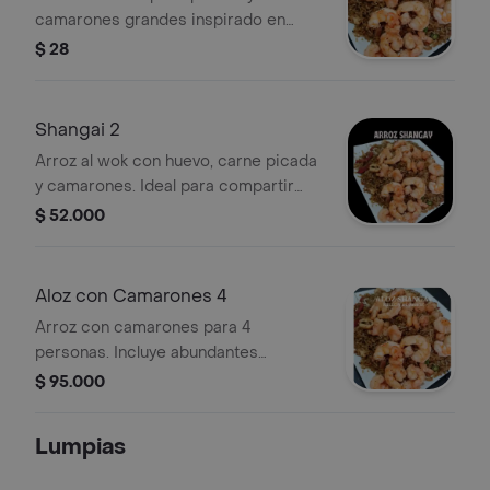
camarones grandes inspirado en
raíces chinas
$ 28
Shangai 2
Arroz al wok con huevo, carne picada
y camarones. Ideal para compartir
entre 2 a 4 personas.
$ 52.000
Aloz con Camarones 4
Arroz con camarones para 4
personas. Incluye abundantes
camarones.
$ 95.000
Lumpias