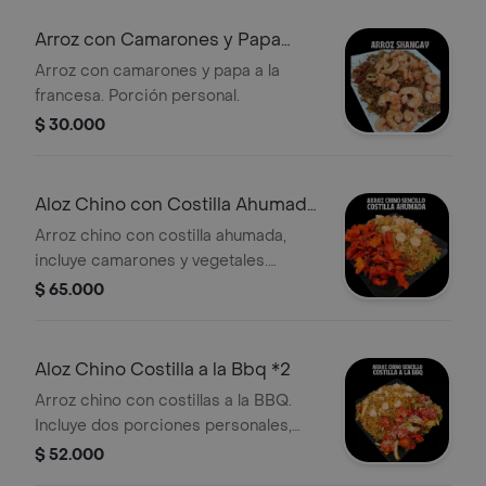
Arroz con Camarones y Papa
Personal
Arroz con camarones y papa a la
francesa. Porción personal.
$ 30.000
Aloz Chino con Costilla Ahumada
2
Arroz chino con costilla ahumada,
incluye camarones y vegetales.
Porción para 2 personas.
$ 65.000
Aloz Chino Costilla a la Bbq *2
Arroz chino con costillas a la BBQ.
Incluye dos porciones personales,
ideal para compartir entre 2 a 3
$ 52.000
personas.