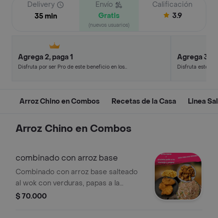
Delivery
Envío
Calificación
Gratis
3.9
35 min
(nuevos usuarios)
Agrega 2, paga 1
Agrega 3, p
Disfruta por ser Pro de este beneficio en los
Disfruta este de
restaurantes y tiendas más top.
en minutos.
Arroz Chino en Combos
Recetas de la Casa
Linea Sa
Arroz Chino en Combos
combinado con arroz base
Combinado con arroz base salteado
al wok con verduras, papas a la
francesa, chuleta de pollo y pollo a la
$ 70.000
naranja con semillas de ajonjolí. Ideal
para dos personas.