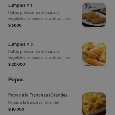
Lumpias X 1
Rollos primavera rellenos de
vegetales salteados al wok con carne
de primera calidad
$ 6000
Lumpias X 3
Rollos primavera rellenos de
vegetales salteados al wok con carne
de primera calidad
$ 20.000
Papas
Papas a la Francesa (Grande)
Papas a la francesa (Grande)
$ 10.000