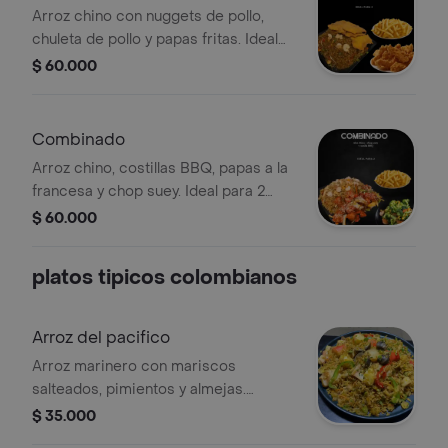
Arroz chino con nuggets de pollo,
chuleta de pollo y papas fritas. Ideal
para 2 personas.
$ 60.000
Combinado
Arroz chino, costillas BBQ, papas a la
francesa y chop suey. Ideal para 2
personas.
$ 60.000
platos tipicos colombianos
Arroz del pacifico
Arroz marinero con mariscos
salteados, pimientos y almejas.
Incluye trozos de surimi y vegetales.
$ 35.000