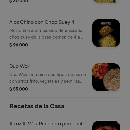
$ 30.000
frescas.
Aloz Chino con Chop Suey 4
Aloz chino acompañado de ensalada
chop suey de la casa comen de 4 a 5
personas .
$ 96.000
Duo Wok
Duo Wok: combina dos tipos de carne
con arroz frito, vegetales y semillas
de ajonjolí.
$ 55.000
Recetas de la Casa
Arroz Al Wok Ranchero personal