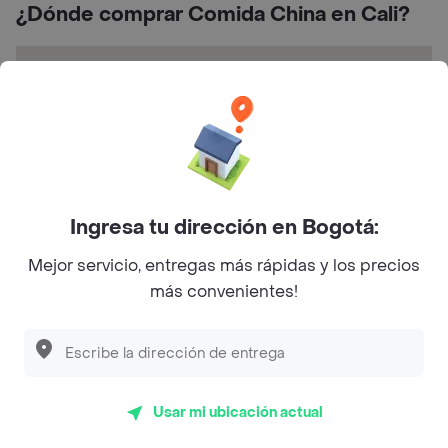
¿Dónde comprar Comida China en Cali?
Ingresa tu dirección en Bogotá:
Av. 4 Nte. 44 38, Vipasa, Cali, Valle del Cauca,
Colombia
Mejor servicio, entregas más rápidas y los precios
más convenientes!
Calificaciones y opiniones Millón de
Arroz Nueva Floresta
Usar mi ubicación actual
5
3.9