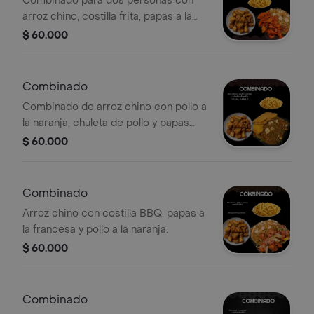
Combinado para dos personas con
arroz chino, costilla frita, papas a la
francesa y pollo a la naranja.
$ 60.000
Combinado
Combinado de arroz chino con pollo a
la naranja, chuleta de pollo y papas
fritas. Ideal para 2 personas.
$ 60.000
Combinado
Arroz chino con costilla BBQ, papas a
la francesa y pollo a la naranja.
$ 60.000
Combinado