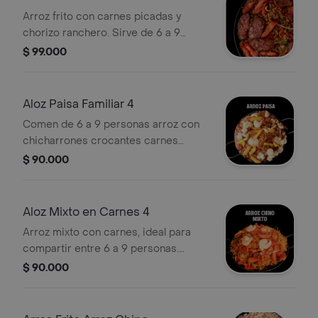
Arroz frito con carnes picadas y
chorizo ranchero. Sirve de 6 a 9
personas.
$ 99.000
Aloz Paisa Familiar 4
Comen de 6 a 9 personas arroz con
chicharrones crocantes carnes
picadas maíz y maduritos para 6
$ 90.000
personas .
Aloz Mixto en Carnes 4
Arroz mixto con carnes, ideal para
compartir entre 6 a 9 personas.
Incluye camarones y carne de cerdo.
$ 90.000