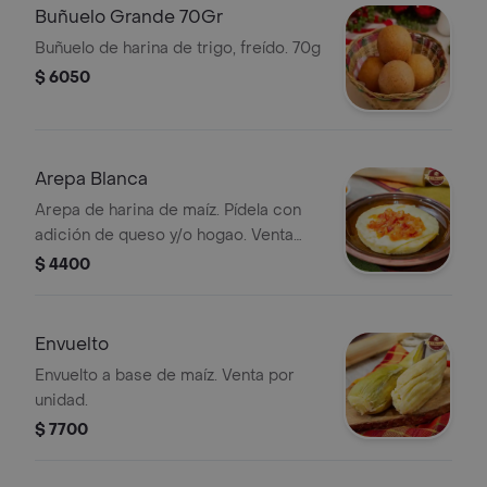
Buñuelo Grande 70Gr
Buñuelo de harina de trigo, freído. 70g
$ 6050
Arepa Blanca
Arepa de harina de maíz. Pídela con
adición de queso y/o hogao. Venta
por unidad
$ 4400
Envuelto
Envuelto a base de maíz. Venta por
unidad.
$ 7700