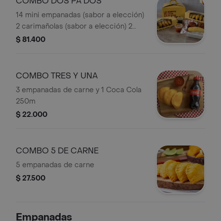
COMBO DOS PA DOS
14 mini empanadas (sabor a elección)
2 carimañolas (sabor a elección) 2
marranitas
$ 81.400
COMBO TRES Y UNA
3 empanadas de carne y 1 Coca Cola
250m
$ 22.000
COMBO 5 DE CARNE
5 empanadas de carne
$ 27.500
Empanadas