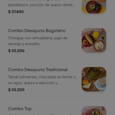
pandebono, porción de queso doble
crema y chocolate en leche.
$ 37.400
Combo Desayuno Bogotano
Changua con almojábana, jugo de
naranja y envuelto.
$ 35.200
Combo Desayuno Tradicional
Tamal tolimense, chocolate en leche o
en agua, queso a elección y
almojábana.
$ 35.200
Combo Top