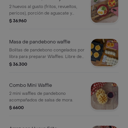
2 huevos al gusto (fritos, revueltos,
pericos), porción de aguacate y
hogado sobre un waffle de pandeyuca
$ 36.960
+ porción de fruta grande (mango,
papaya, fresa y piña).
Masa de pandebono waffle
Bolitas de pandebono congelados por
libra para preparar Wlaffles. Libre de
gluten y azúcar.
$ 36.300
Combo Mini Waffle
2 mini waffles de pandebono
acompañados de salsa de mora.
$ 6600