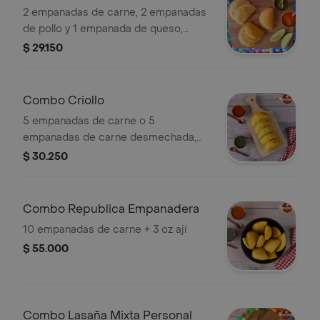
2 empanadas de carne, 2 empanadas
de pollo y 1 empanada de queso,
acompañado de 1oz de ají
$ 29.150
Combo Criollo
5 empanadas de carne o 5
empanadas de carne desmechada,
acompañado de 1oz de ají
$ 30.250
Combo Republica Empanadera
10 empanadas de carne + 3 oz ají
$ 55.000
Combo Lasaña Mixta Personal