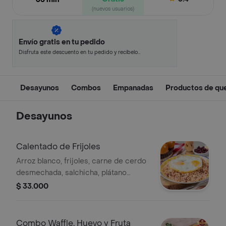
(nuevos usuarios)
Envío gratis en tu pedido
Disfruta este descuento en tu pedido y recíbelo
en minutos.
Desayunos
Combos
Empanadas
Productos de qu
Desayunos
Calentado de Frijoles
Arroz blanco, frijoles, carne de cerdo
desmechada, salchicha, plátano
maduro, huevo frito y arepa paisa.
$ 33.000
Combo Waffle, Huevo y Fruta