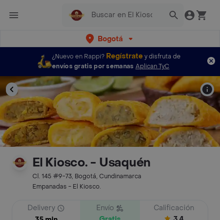
Bogotá
Regístrate
¿Nuevo en Rappi?
y disfruta de
envíos gratis por semanas
Aplican TyC
El Kiosco. - Usaquén
Cl. 145 #9-73, Bogotá, Cundinamarca
Empanadas - El Kiosco.
Delivery
Envío
Calificación
Gratis
3.4
35 min