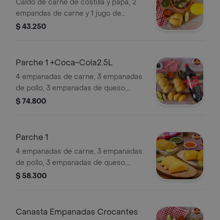
Caldo de carne de costilla y papa, 2
empandas de carne y 1 jugo de
naranja de 12 onzs.
$ 43.250
Parche 1 +Coca-Cola2.5L
4 empanadas de carne, 3 empanadas
de pollo, 3 empanadas de queso,
acompañadas de 2oz de ají y 1 Coca-
$ 74.800
Cola 2.5L
Parche 1
4 empanadas de carne, 3 empanadas
de pollo, 3 empanadas de queso,
acompañado de 2oz de ají.
$ 58.300
Canasta Empanadas Crocantes