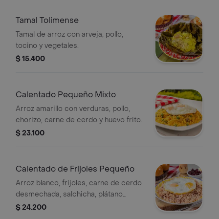
Tamal Tolimense
Tamal de arroz con arveja, pollo,
tocino y vegetales.
$ 15.400
Calentado Pequeño Mixto
Arroz amarillo con verduras, pollo,
chorizo, carne de cerdo y huevo frito.
$ 23.100
Calentado de Frijoles Pequeño
Arroz blanco, frijoles, carne de cerdo
desmechada, salchicha, plátano
maduro, huevo frito y arepa paisa.
$ 24.200