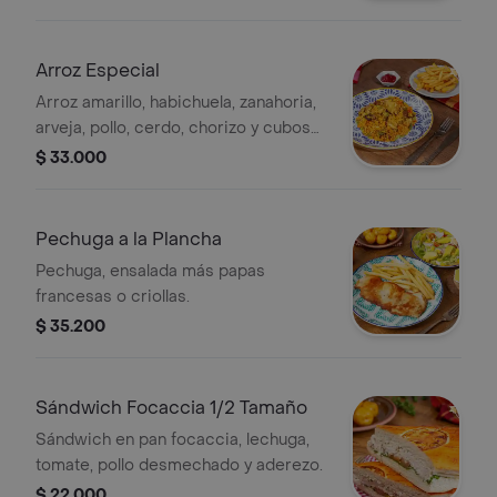
Arroz Especial
Arroz amarillo, habichuela, zanahoria,
arveja, pollo, cerdo, chorizo y cubos
de plátano maduro.
$ 33.000
Pechuga a la Plancha
Pechuga, ensalada más papas
francesas o criollas.
$ 35.200
Sándwich Focaccia 1/2 Tamaño
Sándwich en pan focaccia, lechuga,
tomate, pollo desmechado y aderezo.
$ 22.000