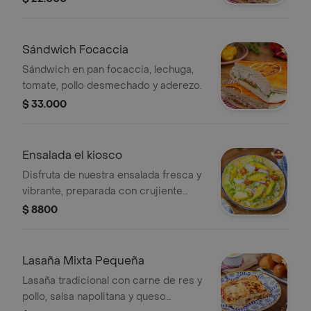
Sándwich Focaccia
Sándwich en pan focaccia, lechuga,
tomate, pollo desmechado y aderezo.
$ 33.000
Ensalada el kiosco
Disfruta de nuestra ensalada fresca y
vibrante, preparada con crujiente
lechuga crespa, jugosos tomates
$ 8800
cherry, cebolla cabezona, rábanos y
dulce maíz tierno. Todo esto,
acompañado de una deliciosa
Lasaña Mixta Pequeña
vinagreta que realza cada sabor.
Lasaña tradicional con carne de res y
pollo, salsa napolitana y queso