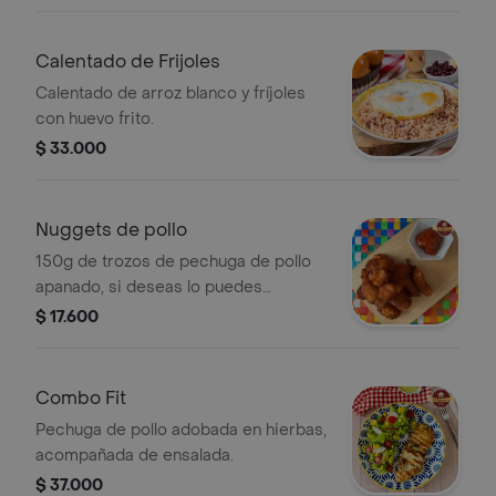
Calentado de Frijoles
Calentado de arroz blanco y fríjoles
con huevo frito.
$ 33.000
Nuggets de pollo
150g de trozos de pechuga de pollo
apanado, si deseas lo puedes
agrandar con papa a la fransesa.
$ 17.600
Combo Fit
Pechuga de pollo adobada en hierbas,
acompañada de ensalada.
$ 37.000