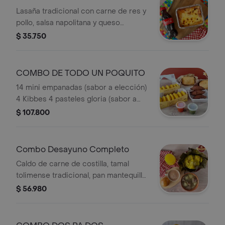
Lasaña tradicional con carne de res y
pollo, salsa napolitana y queso
mozzarella gratinado, acompañado de
$ 35.750
cocacola 250ml.
COMBO DE TODO UN POQUITO
14 mini empanadas (sabor a elección)
4 Kibbes 4 pasteles gloria (sabor a
elección)
$ 107.800
Combo Desayuno Completo
Caldo de carne de costilla, tamal
tolimense tradicional, pan mantequilla,
jugo de naranja y chocolate.
$ 56.980