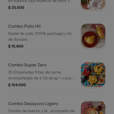
en nuestra caja especial de amor y
amistad. Escoge entre nuestras 4
$ 35.500
variedades: carne, pollo, queso y
lentejas (para los veganos).
Acompañado con 2 oz de ají.
Combo Pollo Hit
Pastel de pollo (100% pechuga) y hit
de durazno.
$ 15.400
Combo Super Zero
25 Empanadas fritas de carne,
acompañadas de 6 Oz de ají + coca-
cola zero 2.5 L
$ 154.000
Combo Desayuno Ligero
Combo de huevos y té , acompaño de