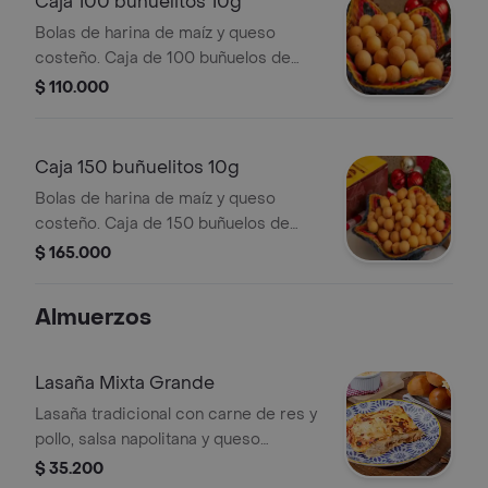
Caja 100 buñuelitos 10g
Bolas de harina de maíz y queso
costeño. Caja de 100 buñuelos de
10gr
$ 110.000
Caja 150 buñuelitos 10g
Bolas de harina de maíz y queso
costeño. Caja de 150 buñuelos de
10gr
$ 165.000
Almuerzos
Lasaña Mixta Grande
Lasaña tradicional con carne de res y
pollo, salsa napolitana y queso
mozarella gratinado.
$ 35.200