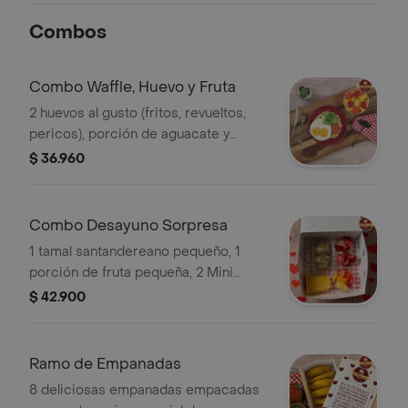
Combos
Combo Waffle, Huevo y Fruta
2 huevos al gusto (fritos, revueltos,
pericos), porción de aguacate y
hogado sobre un waffle de pandeyuca
$ 36.960
+ porción de fruta grande (mango,
papaya, fresa y piña).
Combo Desayuno Sorpresa
1 tamal santandereano pequeño, 1
porción de fruta pequeña, 2 Mini
waffles de pandebono con salsa de
$ 42.900
mora (1/2 Oz) y 1 jugo de naranja (12oz)
Ramo de Empanadas
8 deliciosas empanadas empacadas