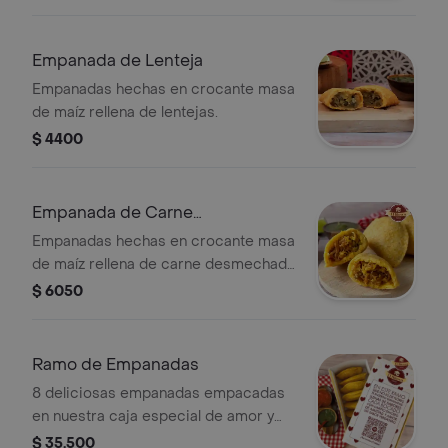
Empanada de Lenteja
Empanadas hechas en crocante masa
de maíz rellena de lentejas.
$ 4400
Empanada de Carne
Desmechada
Empanadas hechas en crocante masa
de maíz rellena de carne desmechada
y papa criolla.
$ 6050
Ramo de Empanadas
8 deliciosas empanadas empacadas
en nuestra caja especial de amor y
amistad. Escoge entre nuestras 4
$ 35.500