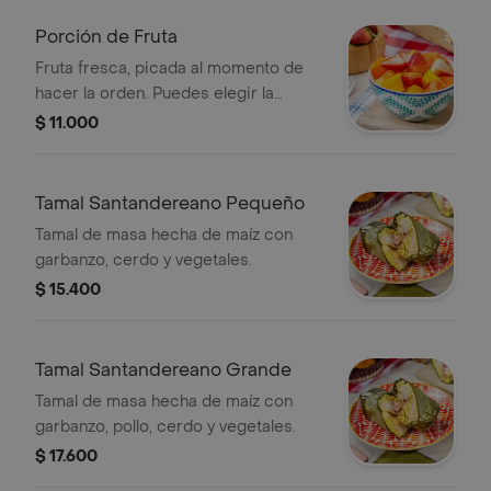
Porción de Fruta
Fruta fresca, picada al momento de
hacer la orden. Puedes elegir la
porción con la(s) fruta(s) que desees
$ 11.000
entre mango papaya, fresa y piña.
Tamal Santandereano Pequeño
Tamal de masa hecha de maíz con
garbanzo, cerdo y vegetales.
$ 15.400
Tamal Santandereano Grande
Tamal de masa hecha de maíz con
garbanzo, pollo, cerdo y vegetales.
$ 17.600