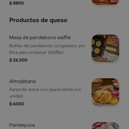
champiñón y queso mozzarella.
$ 8800
Productos de queso
Masa de pandebono waffle
Bolitas de pandebono congelados por
libra para preparar Wlaffles
$ 36.300
Almojábana
Panecillo dulce con queso.Venta por
unidad.
$ 6050
Pandeyuca