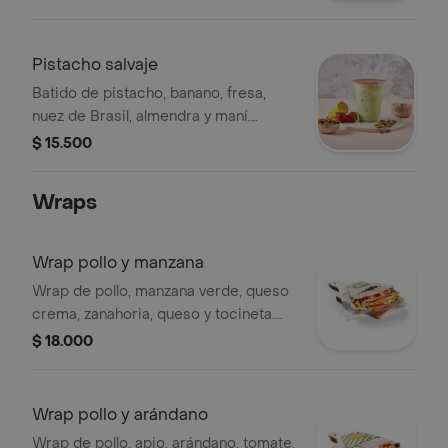
se encuentran estandarizadas por lo
tanto no se pueden
realizar modificaciones en los
Pistacho salvaje
ingredientes.
Batido de pistacho, banano, fresa,
nuez de Brasil, almendra y maní.
Tamaño a elección.
$ 15.500
Wraps
Wrap pollo y manzana
Wrap de pollo, manzana verde, queso
crema, zanahoria, queso y tocineta.
nuestras preparaciones se
$ 18.000
encuentran estandarizadas por lo
tanto no se pueden
realizar modificaciones en los
Wrap pollo y arándano
ingredientes.
Wrap de pollo, apio, arándano, tomate,