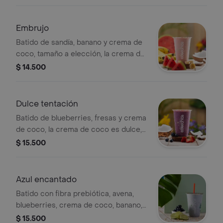
estandarizadas por lo tanto no se
pueden realizar modificaciones en los
ingredientes.
Embrujo
Batido de sandía, banano y crema de
coco, tamaño a elección, la crema de
coco es dulce. nuestras
$ 14.500
preparaciones se encuentran
estandarizadas por lo tanto no se
pueden realizar modificaciones en los
Dulce tentación
ingredientes.
Batido de blueberries, fresas y crema
de coco, la crema de coco es dulce,
tamaño a elección. nuestras
$ 15.500
preparaciones se encuentran
estandarizadas por lo tanto no se
pueden realizar modificaciones en los
Azul encantado
ingredientes.
Batido con fibra prebiótica, avena,
blueberries, crema de coco, banano,
mora y limón. nuestras preparaciones
$ 15.500