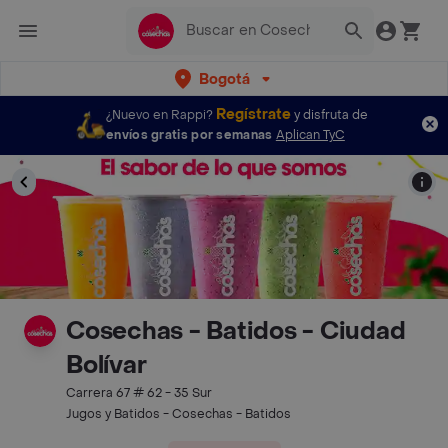
Bogotá
Regístrate
¿Nuevo en Rappi?
y disfruta de
envíos gratis por semanas
Aplican TyC
Cosechas - Batidos - Ciudad
Bolívar
Carrera 67 # 62 - 35 Sur
Jugos y Batidos - Cosechas - Batidos