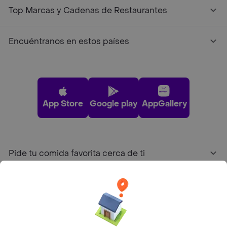
Top Marcas y Cadenas de Restaurantes
Encuéntranos en estos países
App Store
Google play
AppGallery
Pide tu comida favorita cerca de ti
Categorías
Únete a Rappi