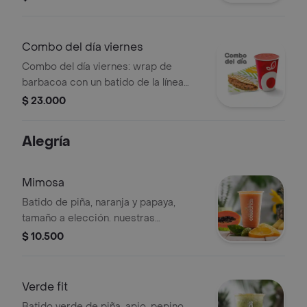
Combo del día viernes
Combo del día viernes: wrap de
barbacoa con un batido de la línea
alegría.
$ 23.000
Alegría
Mimosa
Batido de piña, naranja y papaya,
tamaño a elección. nuestras
preparaciones se encuentran
$ 10.500
estandarizadas por lo tanto no se
pueden realizar modificaciones en los
ingredientes
Verde fit
Batido verde de piña, apio, pepino,