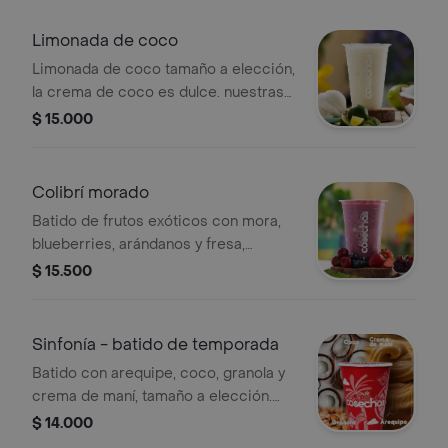
Limonada de coco
Limonada de coco tamaño a elección,
la crema de coco es dulce. nuestras
preparaciones se encuentran
$ 15.000
estandarizadas por lo tanto no se
pueden realizar modificaciones en los
ingredientes.
Colibrí morado
Batido de frutos exóticos con mora,
blueberries, arándanos y fresa,
tamaño a elección. nuestras
$ 15.500
preparaciones se encuentran
estandarizadas por lo tanto no se
pueden realizar modificaciones en los
Sinfonía - batido de temporada
ingredientes
Batido con arequipe, coco, granola y
crema de maní, tamaño a elección.
nuestras preparaciones se
$ 14.000
encuentran estandarizadas por lo