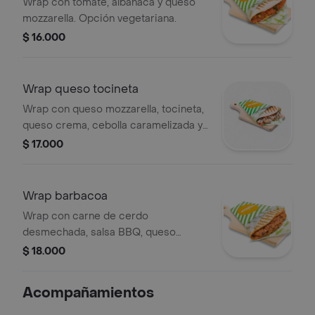
Wrap con tomate, albahaca y queso
ingredientes.
mozzarella. Opción vegetariana.
$ 16.000
Wrap queso tocineta
Wrap con queso mozzarella, tocineta,
queso crema, cebolla caramelizada y
espinaca.
$ 17.000
Wrap barbacoa
Wrap con carne de cerdo
desmechada, salsa BBQ, queso
mozzarella y queso crema.
$ 18.000
Acompañamientos