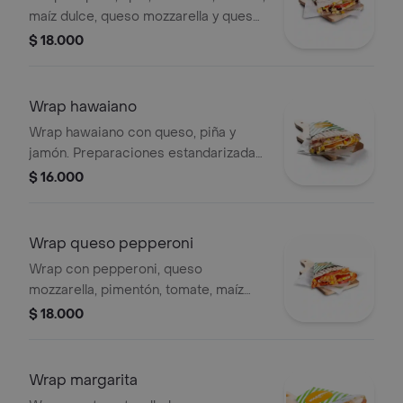
maíz dulce, queso mozzarella y queso
crema. nuestras preparaciones se
$ 18.000
encuentran estandarizadas por lo
tanto no se pueden
realizar modificaciones en los
Wrap hawaiano
ingredientes.
Wrap hawaiano con queso, piña y
jamón. Preparaciones estandarizadas
sin modificaciones.
$ 16.000
Wrap queso pepperoni
Wrap con pepperoni, queso
mozzarella, pimentón, tomate, maíz
dulce, zanahoria, pasta de tomate.
$ 18.000
nuestras preparaciones se
encuentran estandarizadas por lo
tanto no se pueden
Wrap margarita
realizar modificaciones en los