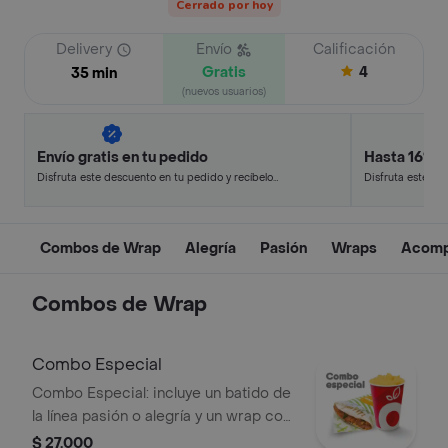
Cerrado por hoy
Delivery
Envío
Calificación
Gratis
4
35 min
(nuevos usuarios)
Envío gratis en tu pedido
Hasta 16% 
Disfruta este descuento en tu pedido y recíbelo
Disfruta este de
en minutos.
en minutos.
Combos de Wrap
Alegría
Pasión
Wraps
Acomp
Combos de Wrap
Combo Especial
Combo Especial: incluye un batido de
la línea pasión o alegría y un wrap con
el sabor de tu elección.
$ 27.000