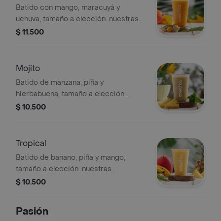
ingredientes
Batido con mango, maracuyá y
uchuva, tamaño a elección. nuestras
preparaciones se encuentran
$ 11.500
estandarizadas por lo tanto no se
pueden realizar modificaciones en los
ingredientes
Mojito
Batido de manzana, piña y
hierbabuena, tamaño a elección.
nuestras preparaciones se
$ 10.500
encuentran estandarizadas por lo
tanto no se pueden
realizar modificaciones en los
Tropical
ingredientes
Batido de banano, piña y mango,
tamaño a elección. nuestras
preparaciones se encuentran
$ 10.500
estandarizadas por lo tanto no se
pueden realizar modificaciones en los
Pasión
ingredientes