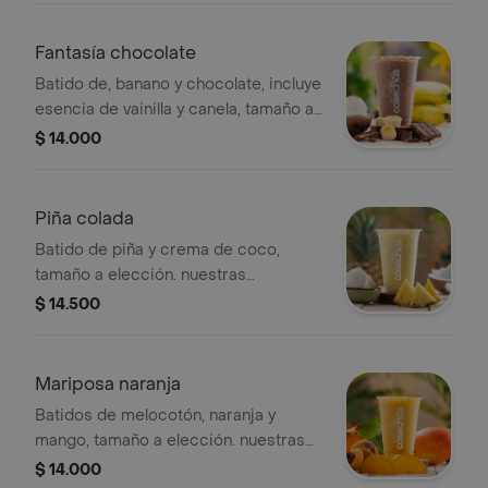
tanto no se pueden realizar
modificaciones en los ingredientes.
Fantasía chocolate
Batido de, banano y chocolate, incluye
esencia de vainilla y canela, tamaño a
elección. nuestras preparaciones se
$ 14.000
encuentran estandarizadas por lo
tanto no se pueden
realizar modificaciones en los
Piña colada
ingredientes.
Batido de piña y crema de coco,
tamaño a elección. nuestras
preparaciones se encuentran
$ 14.500
estandarizadas por lo tanto no se
pueden realizar modificaciones en los
ingredientes.
Mariposa naranja
Batidos de melocotón, naranja y
mango, tamaño a elección. nuestras
preparaciones se encuentran
$ 14.000