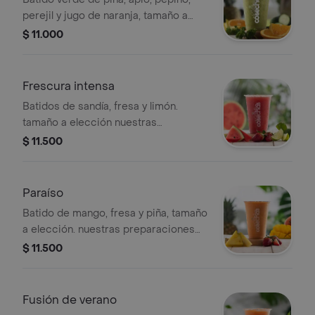
perejil y jugo de naranja, tamaño a
elección. nuestras preparaciones se
$ 11.000
encuentran estandarizadas por lo
tanto no se pueden
realizar modificaciones en los
Frescura intensa
ingredientes
Batidos de sandía, fresa y limón.
tamaño a elección nuestras
preparaciones se encuentran
$ 11.500
estandarizadas por lo tanto no se
pueden realizar modificaciones en los
ingredientes
Paraíso
Batido de mango, fresa y piña, tamaño
a elección. nuestras preparaciones
se encuentran estandarizadas por lo
$ 11.500
tanto no se pueden
realizar modificaciones en los
ingredientes
Fusión de verano