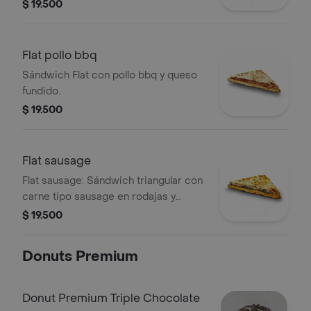
$ 19.500
Flat pollo bbq
Sándwich Flat con pollo bbq y queso
fundido.
$ 19.500
Flat sausage
Flat sausage: Sándwich triangular con
carne tipo sausage en rodajas y
queso fundido.
$ 19.500
Donuts Premium
Donut Premium Triple Chocolate