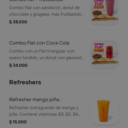
Combo Flat con sándwich, donut de
chocolate y grageas, más frutibatido.
Todo a tu elección.
$ 38.500
Combo Flat con Coca Cola
Combo con un Flat triangular con
queso fundido, un donut con glaseado
de chocolate y grageas, y una Coca-
$ 34.000
Cola Zero de 330ml.
Refreshers
Refresher mango piña
extragrande
Refresher extragrande de mango y
piña. Contiene vitaminas B3, B5, B6,
B12 y té verde, con hielo y trozos de
$ 15.000
fruta.