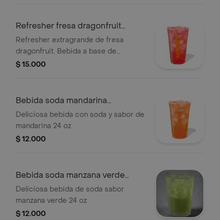
Refresher fresa dragonfruit
extragrande
Refresher extragrande de fresa
dragonfruit. Bebida a base de
limonada con té verde, vitaminas B3,
$ 15.000
B5, B6, B12 y hielo.
Bebida soda mandarina
extragrande
Deliciosa bebida con soda y sabor de
mandarina 24 oz
$ 12.000
Bebida soda manzana verde
extragrande
Deliciosa bebida de soda sabor
manzana verde 24 oz
$ 12.000