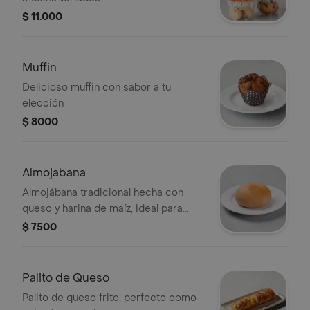
$ 11.000
Muffin
Delicioso muffin con sabor a tu
elección
$ 8000
Almojabana
Almojábana tradicional hecha con
queso y harina de maíz, ideal para
acompañar con café.
$ 7500
Palito de Queso
Palito de queso frito, perfecto como