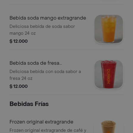
Bebida soda mango extragrande
Deliciosa bebida de soda sabor
mango 24 oz
$ 12.000
Bebida soda de fresa
extragrande
Deliciosa bebida con soda sabor a
fresa 24 oz
$ 12.000
Bebidas Frí­as
Frozen original extragrande
Frozen original extragrande de café y