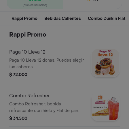
(nuevos usuarios)
Rappi Promo
Bebidas Calientes
Combo Dunkin Flat
Rappi Promo
Paga 10 Lleva 12
Paga 10 Lleva 12 donas. Puedes elegir
tus sabores.
$ 72.000
Combo Refresher
Combo Refresher: bebida
refrescante con hielo y Flat de pan
tostado con queso y carnes frías.
$ 34.500