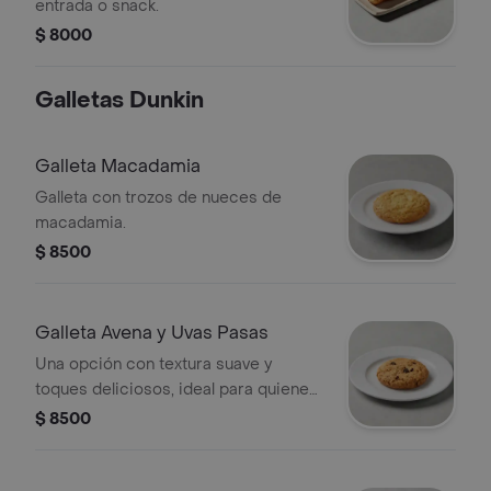
entrada o snack.
$ 8000
Galletas Dunkin
Galleta Macadamia
Galleta con trozos de nueces de
macadamia.
$ 8500
Galleta Avena y Uvas Pasas
Una opción con textura suave y
toques deliciosos, ideal para quienes
buscan un antojo más equilibrado.
$ 8500