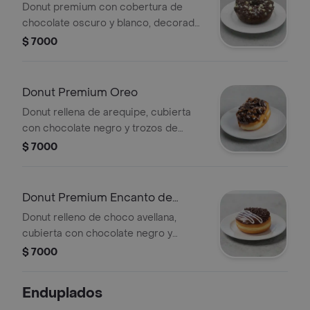
Donut premium con cobertura de
chocolate oscuro y blanco, decorada
con chispas de chocolate.
$ 7000
Donut Premium Oreo
Donut rellena de arequipe, cubierta
con chocolate negro y trozos de
galleta oreo
$ 7000
Donut Premium Encanto de
Chocolate
Donut relleno de choco avellana,
cubierta con chocolate negro y
grageas de chocolate
$ 7000
Enduplados