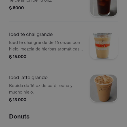
Té de limón de 16 onz.
$ 8000
Iced té chai grande
Iced té chai grande de 16 onzas con
hielo, mezcla de hierbas aromáticas y
especias.
$ 15.000
Iced latte grande
Bebida de 16 oz de café, leche y
mucho hielo.
$ 13.000
Donuts