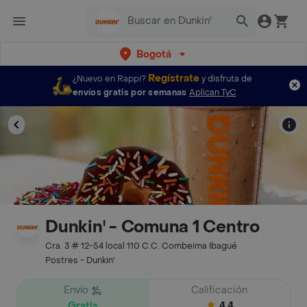
Bogotá
Regístrate
¿Nuevo en Rappi?
y disfruta de
envíos gratis por semanas
Aplican TyC
Dunkin' - Comuna 1 Centro
Cra. 3 # 12-54 local 110 C.C. Combeima Ibagué
Postres - Dunkin'
Envío
Calificación
Gratis
4.4