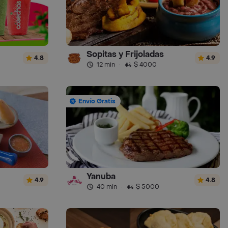
Sopitas y Frijoladas
4.8
4.9
12 min
·
$ 4000
Envío Gratis
Yanuba
4.9
4.8
40 min
·
$ 5000