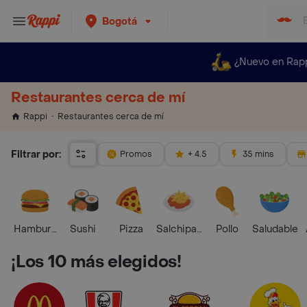
Bogotá
¿Nuevo en Rap
Restaurantes cerca de mí
Restaurantes cerca de mí
Rappi
Filtrar por:
Promos
+ 4.5
35 mins
Hamburguesa
Sushi
Pizza
Salchipapas
Pollo
Saludable
¡Los 10 más elegidos!