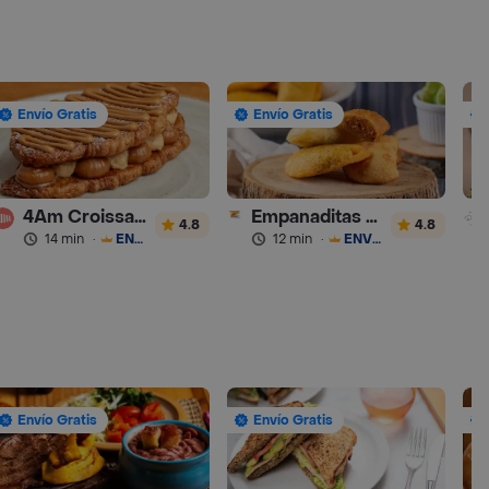
Envío Gratis
Envío Gratis
4Am Croissanterie
Empanaditas de Pipian - Empanadas
4.8
4.8
14 min
·
ENVÍO GRATIS
12 min
·
ENVÍO GRATIS
Envío Gratis
Envío Gratis