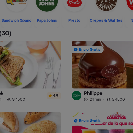
Sandwich Qbano
Papa Johns
Presto
Crepes & Waffles
(30)
Envío Gratis
fé
Philippe
4.9
n
·
$ 4500
24 min
·
$ 4500
s
Envío Gratis