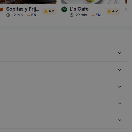
Sopitas y Frijoladas
L´s Café
4.2
4.2
12 min
·
ENVÍO GRATIS
29 min
·
ENVÍO GRATIS