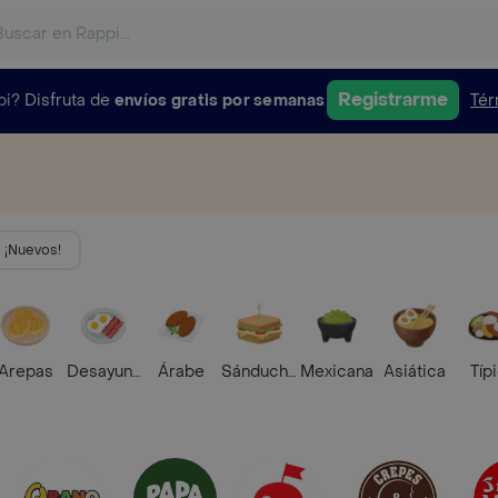
Registrarme
pi?
Disfruta de
envíos gratis por semanas
Tér
¡Nuevos!
Arepas
Desayunos
Árabe
Sánduches
Mexicana
Asiática
Típ