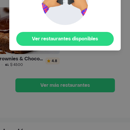
Ver restaurantes disponibles
A & a Brownies & Chocolates
4.8
·
$ 4500
Ver más restaurantes