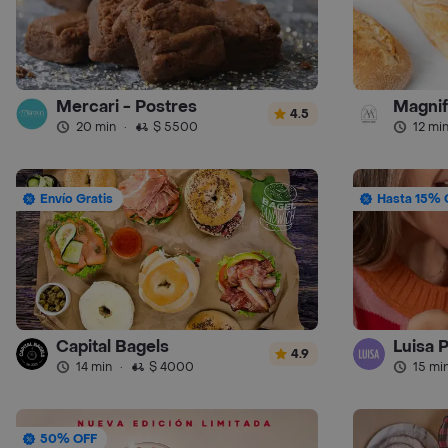
Mercari - Postres
Magnif
4.5
20 min
·
$ 5500
12 mi
Envío Gratis
Hasta 15% 
Capital Bagels
Luisa 
4.9
14 min
·
$ 4000
15 mi
50% OFF