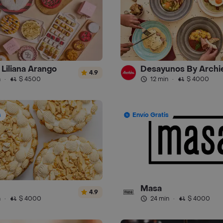
y Liliana Arango
Desayunos By Archi
4.9
n
·
$ 4500
12 min
·
$ 4000
s
Envío Gratis
Masa
4.9
n
·
$ 4000
24 min
·
$ 4000