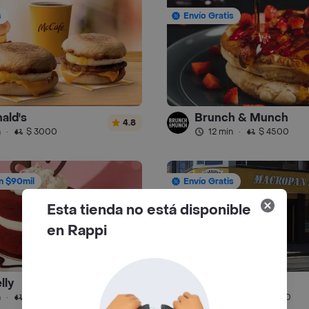
s
Envío Gratis
ald's
Brunch & Munch
4.8
n
·
$ 3000
12 min
·
$ 4500
n $90mil
Envío Gratis
Esta tienda no está disponible
en Rappi
lly
Macro Pan
4.3
n
·
$ 4500
39 min
·
$ 7000