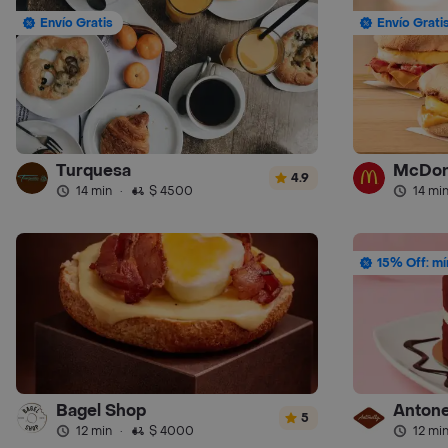
Envío Gratis
Envío Grati
Turquesa
McDon
4.9
14 min
·
$ 4500
14 mi
15% Off: mí
Bagel Shop
Antone
5
12 min
·
$ 4000
12 mi