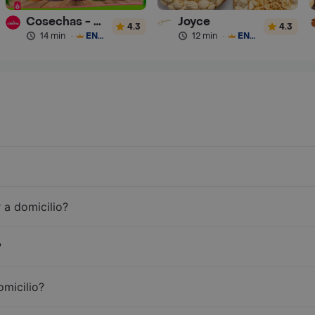
Cosechas - Batidos
Joyce
4.3
4.3
14 min
·
ENVÍO GRATIS
12 min
·
ENVÍO GRATIS
 a domicilio?
?
omicilio?