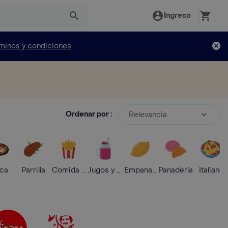
Ingreso
minos y condiciones
Ordenar por :
Relevancia
ica
Parrilla
Comida Rápida
Jugos y Batidos
Empanadas
Panadería
Italiana