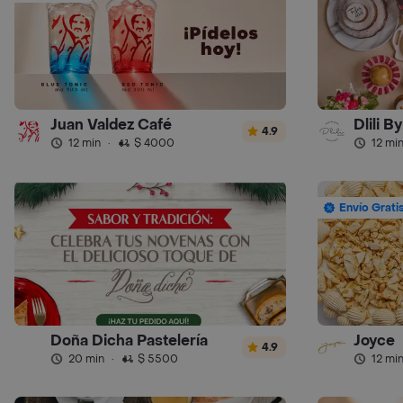
Juan Valdez Café
Dlili B
4.9
12 min
·
$ 4000
12 mi
Envío Grati
Doña Dicha Pastelería
Joyce
4.9
20 min
·
$ 5500
12 mi