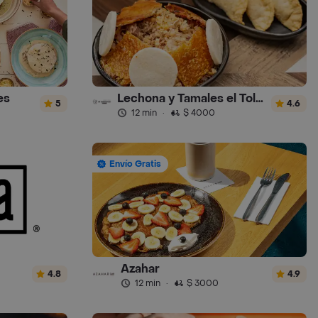
es
Lechona y Tamales el Tolimense
5
4.6
12 min
·
$ 4000
Envío Gratis
Azahar
4.8
4.9
12 min
·
$ 3000