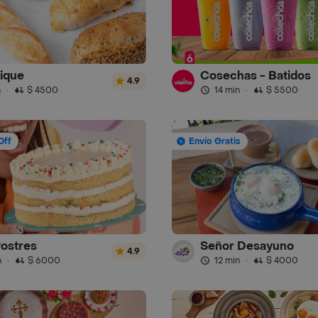
ique
Cosechas - Batidos
4.9
n
·
$ 4500
14 min
·
$ 5500
Off
Envío Gratis
Postres
Señor Desayuno
4.9
n
·
$ 6000
12 min
·
$ 4000