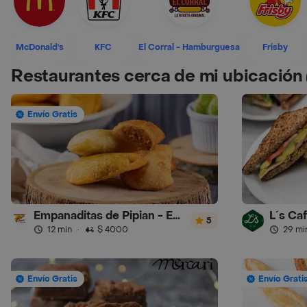
McDonald's
KFC
El Corral - Hamburguesa
Frisby
Restaurantes cerca de mi ubicación
Envío Gratis
Empanaditas de Pipian - Empanadas
L´s Ca
5
12 min
·
$ 4000
29 mi
Envío Gratis
Envío Grati