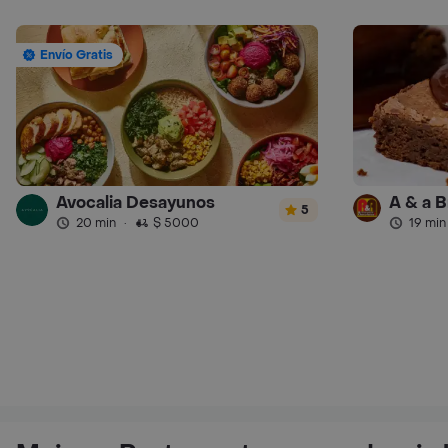
Envío Gratis
Avocalia Desayunos
5
20 min
·
$ 5000
19 min