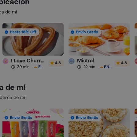
bicación
ca de mí
Hasta 18% Off
Envío Gratis
I Love Churros 95
Mistral
4.8
4.8
30 min
·
ENVÍO GRATIS
29 min
·
ENVÍO GRATIS
a de mí
 cerca de mí
Envío Gratis
Envío Gratis