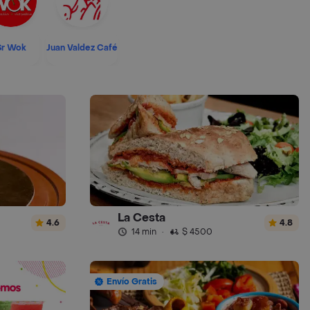
Sr Wok
Juan Valdez Café
La Cesta
4.6
4.8
14 min
·
$ 4500
Envío Gratis