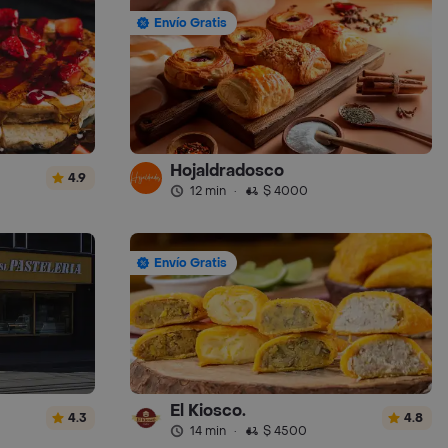
Envío Gratis
Hojaldradosco
4.9
12 min
·
$ 4000
Envío Gratis
El Kiosco.
4.3
4.8
14 min
·
$ 4500