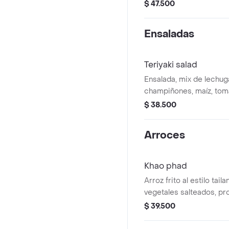
rocoto, en leche de tigr
$ 47.500
jengibre.
Ensaladas
Teriyaki salad
Ensalada, mix de lechuga
champiñones, maíz, tom
vinagreta en reducción 
$ 38.500
ajonjolí, soya.
Arroces
Khao phad
Arroz frito al estilo tail
vegetales salteados, pr
$ 39.500