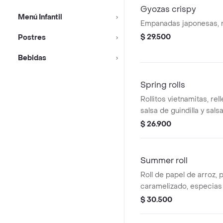
Gyozas crispy
Menú Infantil
Empanadas japonesas, r
$ 29.500
Postres
Bebidas
Spring rolls
Rollitos vietnamitas, rel
salsa de guindilla y sals
$ 26.900
Summer roll
Roll de papel de arroz, p
caramelizado, especias 
vegetales, salsa wasabi 
$ 30.500