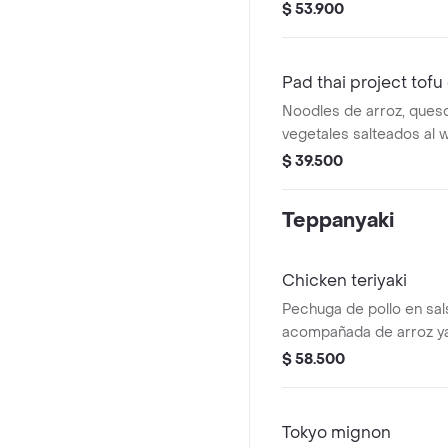
sobre vegetales servido
$ 53.900
mango.
Pad thai project tofu
Noodles de arroz, ques
vegetales salteados al 
tamarindo, maní, limón, 
$ 39.500
a elección.
Teppanyaki
Chicken teriyaki
Pechuga de pollo en sals
acompañada de arroz y
vegetales en el teppanya
$ 58.500
Tokyo mignon