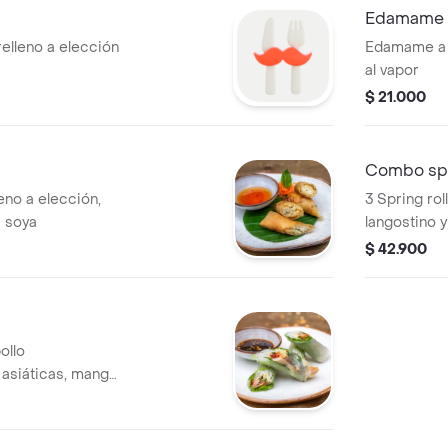
Edamame (
elleno a elección
Edamame a e
al vapor
$ 21.000
Combo spr
leno a elección,
3 Spring rol
a soya
langostino y
chimichurri 
$ 42.900
ollo
asiáticas, mango,
mayo y guindilla