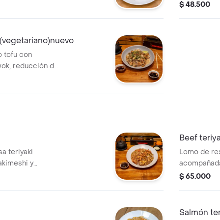
 con katsura de
proteina adi
$ 48.500
 (vegetariano)nuevo
o tofu con
wok, reducción de
proteina adicional
Beef teriya
a teriyaki
Lomo de res
akimeshi y
acompañada
ki.
vegetales a 
$ 65.000
Salmón ter