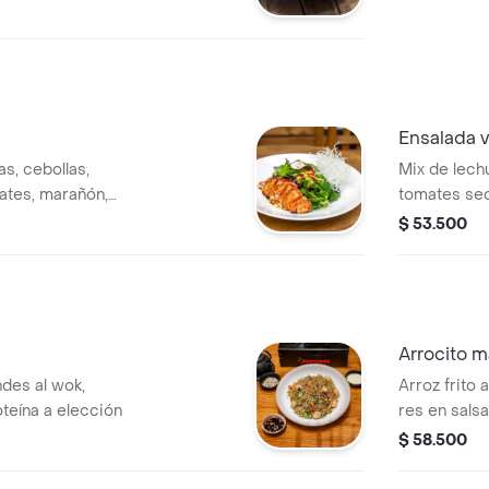
e, tamarindo,
Ensalada v
s, cebollas,
Mix de lech
ates, marañón,
tomates se
balsámica,
langostinos
$ 53.500
salsa de ajo
Arrocito m
andes al wok,
Arroz frito al wok, con lonjas de lomo de
oteína a elección
res en salsa
especias, to
$ 58.500