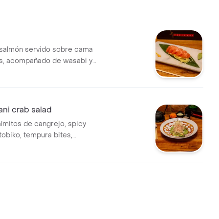
 salmón servido sobre cama
es, acompañado de wasabi y
ni crab salad
almitos de cangrejo, spicy
tobiko, tempura bites,
riyaki servido en cama de