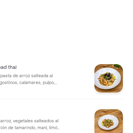
ad thai
pasta de arroz salteada al
gostinos, calamares, pulpo,
maní, y vegetales, limón.
arroz, vegetales salteados al
ión de tamarindo, maní, limón,