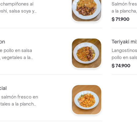
, champiñones al
Salmón fresc
shi, salsa soya y
a la plancha
teriyaki.
$ 71.900
on
Teriyaki mi
Langostinos
, vegetales a la
pollo en sal
iyaki.
yakimeshi, v
$ 74.900
soya y teriya
ial
, salmón fresco en
etales a la plancha
 y teriyaki