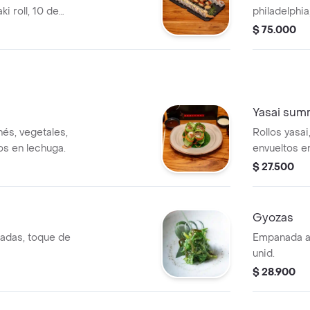
ki roll, 10 de
philadelphia
acevichado r
$ 75.000
Yasai summ
onés, vegetales,
Rollos yasai
os en lechuga.
envueltos e
vegetales, m
$ 27.500
acompañado 
Gyozas
nadas, toque de
Empanada al
unid.
$ 28.900