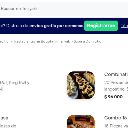
Registrarme
pi?
Disfruta de
envíos gratis por semanas
Tér
icilio
Restaurantes en Bogotá
Teriyaki - Suba a Domicilio
Combinatio
oll, King Roll y
20 Piezas de sushi , 
l.
langostino, 
california y 
$ 96.000
acompañados
teriyaki.
casa
Combo 15
piezas de
15 Piezas va