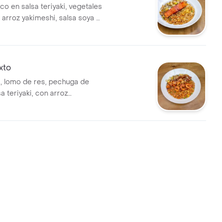
o en salsa teriyaki, vegetales
, arroz yakimeshi, salsa soya y
xto
, lomo de res, pechuga de
sa teriyaki, con arroz
egetales a la plancha, salsa
ki.