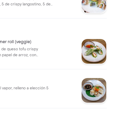
, 5 de crispy langostino, 5 de
oll).
er roll (veggie)
, de queso tofu crispy
n papel de arroz, con
ango y pasta vermicelli,
de salsa de guindilla.
 vapor, relleno a elección 5