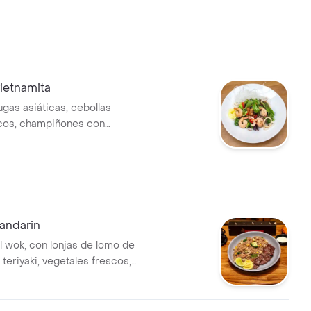
ietnamita
ugas asiáticas, cebollas
cos, champiñones con
, calamares parrillados en
njolí, soya, vinagre balsámico.
andarin
 teriyaki, vegetales frescos,
rtilla de huevo.