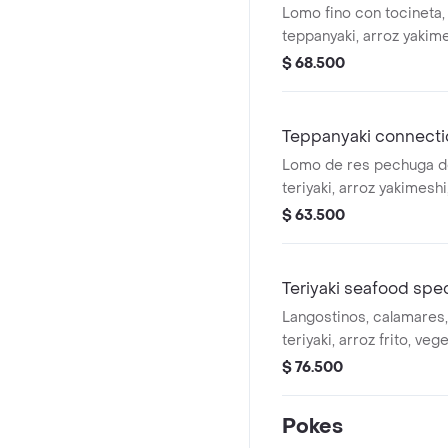
Lomo fino con tocineta
teppanyaki, arroz yakime
teriyaki.
$ 68.500
Teppanyaki connecti
Lomo de res pechuga de pollo en salsa
teriyaki, arroz yakimeshi
plancha, salsa soya y ter
$ 63.500
Teriyaki seafood spec
Langostinos, calamares
teriyaki, arroz frito, veg
en teppanyaki, salsa soya
$ 76.500
Pokes