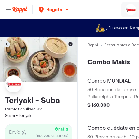
Bogotá
¿Nuevo en Rap
Rappi
Restaurantes a Dom
Combo Makis
Combo MUNDIAL
30 Bocados de Teriyaki R
Philadelphia Tempura Rol
Teriyaki - Suba
$ 160.000
Carrera 46 #143-42
Sushi - Teriyaki
Combo quédate en 
Gratis
Envío
(nuevos usuarios)
30 Piezas de sushi. 10 