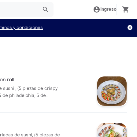
Ingreso
minos y condiciones
n roll
(5 piezas de crispy
5 de philadelphia, 5 de
5 de teriyaki roll).
 con salsa dinamita y salsa
riadas de sushi, (5 piezas de