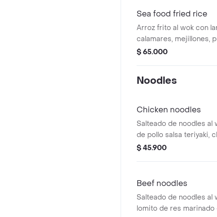
Sea food fried rice
Arroz frito al wok con l
calamares, mejillones, p
wok, salsa de ostras, sal
$ 65.000
Noodles
Chicken noodles
Salteado de noodles al wok c
de pollo salsa teriyaki,
vegetales servidos con
$ 45.900
Beef noodles
Salteado de noodles al 
lomito de res marinado e