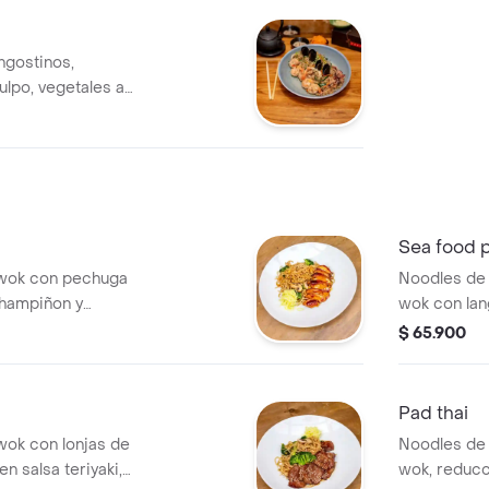
angostinos,
ulpo, vegetales al
sa teriyaki.
Sea food p
on pechuga
Noodles de 
 champiñon y
wok con lan
 mango katsura.
mejillones, 
$ 65.900
Pad thai
wok con lonjas de
Noodles de 
n salsa teriyaki,
wok, reducc