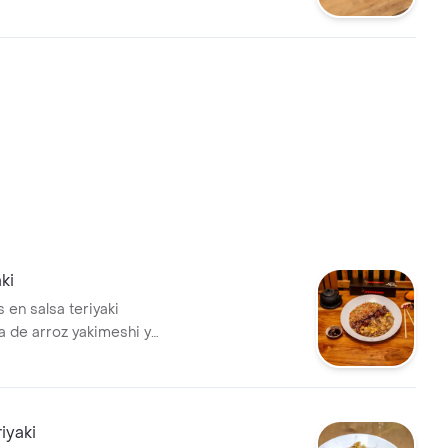
cional a elección
ki
 en salsa teriyaki
 de arroz yakimeshi y
la plancha
iyaki