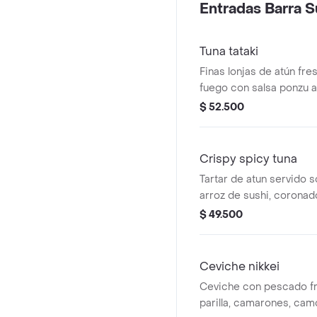
Entradas Barra S
Tuna tataki
Finas lonjas de atún fre
fuego con salsa ponzu
vegetales finos en temp
$ 52.500
Crispy spicy tuna
Tartar de atun servido 
arroz de sushi, coronad
tobiko.
$ 49.500
Ceviche nikkei
Ceviche con pescado fre
parilla, camarones, cam