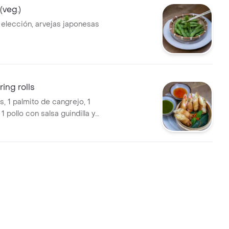
veg.)
lección, arvejas japonesas
ing rolls
ls, 1 palmito de cangrejo, 1
 1 pollo con salsa guindilla y
asiatico.