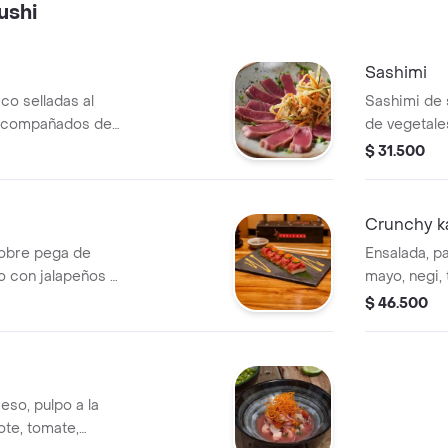
ushi
Sashimi
sco selladas al
Sashimi de
 acompañados de
de vegetal
ura..
jengibre.
$ 31.500
Crunchy ka
sobre pega de
Ensalada, p
o con jalapeños y
mayo, negi, 
furikake, te
$ 46.500
aguacate.
so, pulpo a la
ote, tomate,