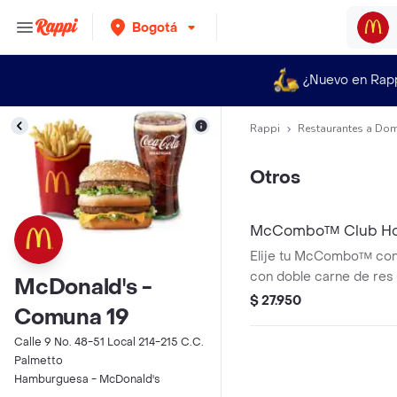
Bogotá
¿Nuevo en Rap
Rappi
Restaurantes a Dom
Otros
McCombo™ Club H
Elije tu McCombo™ co
con doble carne de res
McDonald's -
tipo brioche, salsa espe
$ 27.950
Comuna 19
tomate, tocineta, ceboll
cheddar amarillo con p
Calle 9 No. 48-51 Local 214-215 C.C.
gaseosa en vaso 22oz.
Palmetto
Hamburguesa - McDonald's