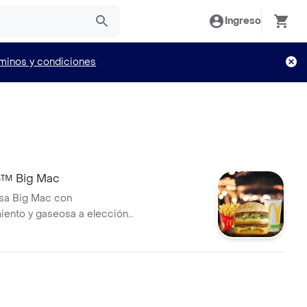
Ingreso
minos y condiciones
™ Big Mac
a Big Mac con
ento y gaseosa a elección
22 oz.