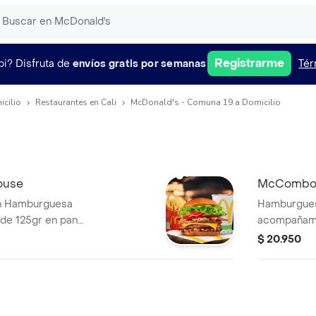
Registrarme
pi?
Disfruta de
envíos gratis por semanas
Tér
icilio
Restaurantes en Cali
McDonald's - Comuna 19 a Domicilio
ouse
McCombo
n Hamburguesa
Hamburgues
 de 125gr en pan
acompañami
cial, lechuga,
en vaso de 
$ 20.950
a grillada y queso
apas grandes y