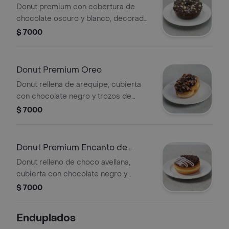
Donut premium con cobertura de
chocolate oscuro y blanco, decorada
con chispas de chocolate.
$ 7000
Donut Premium Oreo
Donut rellena de arequipe, cubierta
con chocolate negro y trozos de
galleta oreo
$ 7000
Donut Premium Encanto de
Chocolate
Donut relleno de choco avellana,
cubierta con chocolate negro y
grageas de chocolate
$ 7000
Enduplados