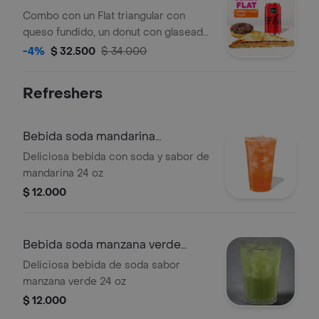
Combo con un Flat triangular con
queso fundido, un donut con glaseado
de chocolate y grageas, y una Coca-
-4%
$ 32.500
$ 34.000
Cola Zero de 330ml.
Refreshers
Bebida soda mandarina
extragrande
Deliciosa bebida con soda y sabor de
mandarina 24 oz
$ 12.000
Bebida soda manzana verde
extragrande
Deliciosa bebida de soda sabor
manzana verde 24 oz
$ 12.000