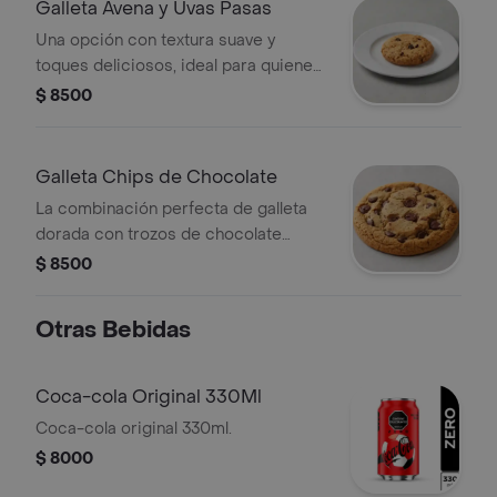
Galleta Avena y Uvas Pasas
Una opción con textura suave y
toques deliciosos, ideal para quienes
buscan un antojo más equilibrado.
$ 8500
Galleta Chips de Chocolate
La combinación perfecta de galleta
dorada con trozos de chocolate
derretido.
$ 8500
Otras Bebidas
Coca-cola Original 330Ml
Coca-cola original 330ml.
$ 8000