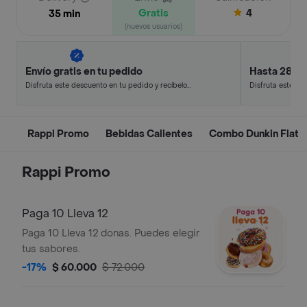
Gratis
4
35 min
(nuevos usuarios)
Envío gratis en tu pedido
Hasta 28% 
Disfruta este descuento en tu pedido y recíbelo
Disfruta este de
en minutos.
en minutos.
Rappi Promo
Bebidas Calientes
Combo Dunkin Flat
Rappi Promo
Paga 10 Lleva 12
Paga 10 Lleva 12 donas. Puedes elegir
tus sabores.
-17%
$ 60.000
$ 72.000