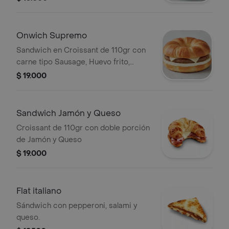
de una deliciosa donut de miel
glaseada.
Onwich Supremo
Sandwich en Croissant de 110gr con
carne tipo Sausage, Huevo frito,
Queso y salsa showy.
$ 19.000
Sandwich Jamón y Queso
Croissant de 110gr con doble porción
de Jamón y Queso
$ 19.000
Flat italiano
Sándwich con pepperoni, salami y
queso.