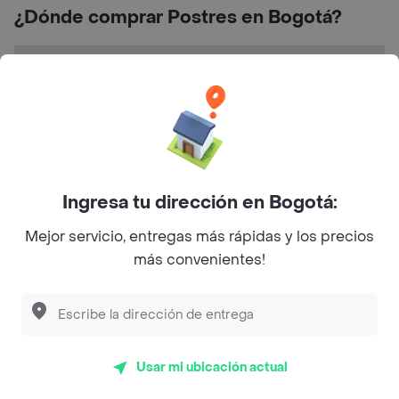
¿Dónde comprar Postres en Bogotá?
Ingresa tu dirección en Bogotá:
Centro Comercial Calima, Calle 19 No. 28 - 80 1er
piso Local AK 13, Bogotá, Cundinamarca
Mejor servicio, entregas más rápidas y los precios
más convenientes!
Calificaciones y opiniones Dunkin'
Usar mi ubicación actual
5
4
4