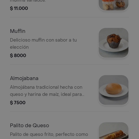
muffins variados.
$ 11.000
Muffin
Delicioso muffin con sabor a tu
elección
$ 8000
Almojabana
Almojábana tradicional hecha con
queso y harina de maíz, ideal para
acompañar con café.
$ 7500
Palito de Queso
Palito de queso frito, perfecto como