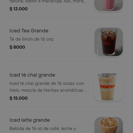
natural, sabor a maracuya, lulo, mora,
guanábana y mango
$ 13.000
Iced Tea Grande
Té de limón de 16 onz.
$ 8000
Iced té chai grande
Iced té chai grande de 16 onzas con
hielo, mezcla de hierbas aromáticas y
especias.
$ 15.000
Iced latte grande
Bebida de 16 oz de café, leche y