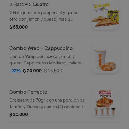
2 Flats + 2 Quatro
2 Flats (uno con pepperoni y queso,
otro con jamón y queso) más 2
bebidas Quatro toronja de 269ml.
$ 53.000
Combo Wrap + Cappuccino
Mediano
Combo Wrap con huevo, jamón y
queso. Cappuccino Mediano, caliente
o frío.
-22%
$ 20.000
$ 25.500
Combo Perfecto
Croissant de 70gr con una porción de
Jamón y Queso y cuatro (4) opciones
de bebida
$ 20.000