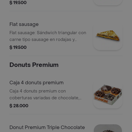
$ 19.500
Flat sausage
Flat sausage: Sándwich triangular con
carne tipo sausage en rodajas y
queso fundido.
$ 19.500
Donuts Premium
Caja 4 donuts premium
Caja 4 donuts premium con
coberturas variadas de chocolate,
caramelo, chispas y galletas
$ 28.000
troceadas.
Donut Premium Triple Chocolate