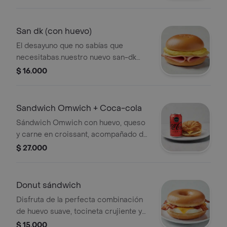
San dk (con huevo)
El desayuno que no sabías que
necesitabas.nuestro nuevo san-dk
combina lo mejor de todo en un solo
$ 16.000
bocado: pan suave, jamón jugoso,
huevo frito al punto, queso derretido y
nuestra deliciosa salsa showy.
Sandwich Omwich + Coca-cola
Sándwich Omwich con huevo, queso
y carne en croissant, acompañado de
una Coca-Cola.
$ 27.000
Donut sándwich
Disfruta de la perfecta combinación
de huevo suave, tocineta crujiente y
queso derretido entre dos mitades
$ 15.000