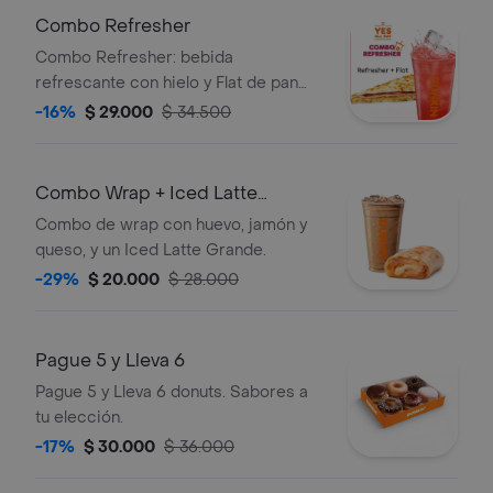
Combo Refresher
Combo Refresher: bebida
refrescante con hielo y Flat de pan
tostado con queso y carnes frías.
-16%
$ 29.000
$ 34.500
Combo Wrap + Iced Latte
Grande
Combo de wrap con huevo, jamón y
queso, y un Iced Latte Grande.
-29%
$ 20.000
$ 28.000
Pague 5 y Lleva 6
Pague 5 y Lleva 6 donuts. Sabores a
tu elección.
-17%
$ 30.000
$ 36.000