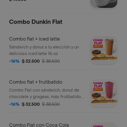
Combo Dunkin Flat
Combo flat + iced latte
Sándwich y donut a tu elección y un
delicioso iced latte 16 oz
-16%
$ 32.500
$ 38.500
Combo flat + frutibatido
Combo Flat con sándwich, donut de
chocolate y grageas, más frutibatido.
Todo a tu elección.
-16%
$ 32.500
$ 38.500
Combo Flat con Coca Cola