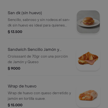
San dk (sin huevo)
Sencillo, sabroso y sin rodeos.el san-
dk sin huevo es ideal para quienes
buscan sabor clásico y directo: pan
$ 13.500
suave, jamón perfectamente curado,
queso derretido y nuestra irresistible
salsa showy.
Sandwich Sencillo Jamón y
Queso
Croisssant de 70gr con una porción
de Jamón y Queso
$ 9000
Wrap de huevo
Wrap de huevo con queso derretido y
jamón en tortilla suave.
$ 15.000