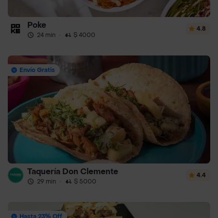
Poke
4.8
24 min
·
$ 4000
Envío Gratis
Taquería Don Clemente
4.4
29 min
·
$ 5000
Hasta 23% Off