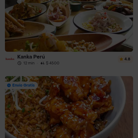
Kanka Perú
4.8
12 min
·
$ 4500
Envío Gratis