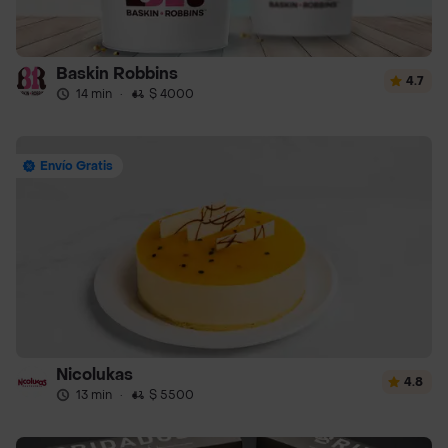
Baskin Robbins
4.7
14 min
·
$ 4000
Envío Gratis
Nicolukas
4.8
13 min
·
$ 5500