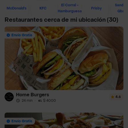
El Corral -
Sandwi
McDonald's
KFC
Frisby
Hamburguesa
Qban
Restaurantes cerca de mi ubicación
(30)
Envío Gratis
Home Burgers
4.6
24 min
·
$ 4000
Envío Gratis