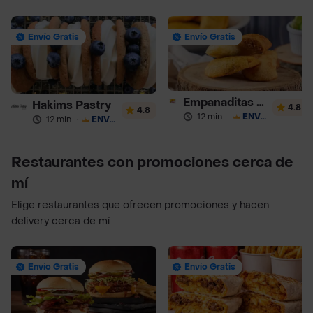
Envío Gratis
Envío Gratis
Empanaditas de Pipian - Empanadas
Hakims Pastry
4.8
4.8
12 min
·
ENVÍO GRATIS
12 min
·
ENVÍO GRATIS
Restaurantes con promociones cerca de
mí
Elige restaurantes que ofrecen promociones y hacen
delivery cerca de mí
Envío Gratis
Envío Gratis