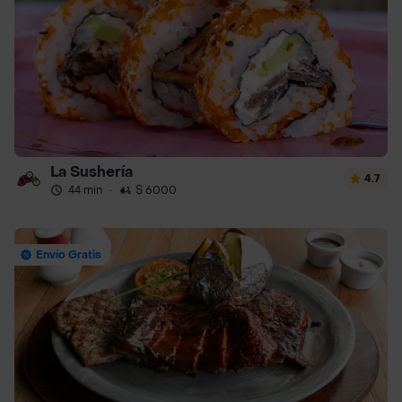
La Sushería
4.7
44 min
·
$ 6000
Envío Gratis