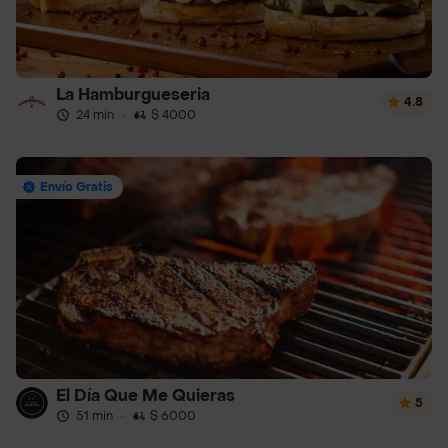
La Hamburgueseria
4.8
24 min
·
$ 4000
Envío Gratis
El Día Que Me Quieras
5
51 min
·
$ 6000