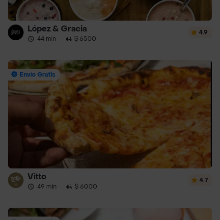
López & Gracia
4.9
44 min
·
$ 6500
Envío Gratis
Vitto
4.7
49 min
·
$ 6000