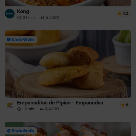
Kong
4.5
24 min
·
$ 5500
Envío Gratis
Empanaditas de Pipian - Empanadas
5
12 min
·
$ 4000
Envío Gratis