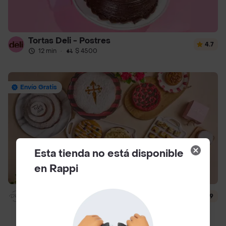
Tortas Deli - Postres
4.7
12 min
·
$ 4500
Envío Gratis
Esta tienda no está disponible
en Rappi
Dlili By Liliana Arango
4.9
14 min
·
$ 4500