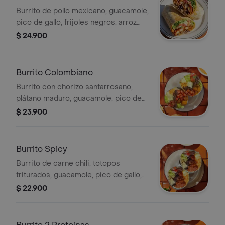
Burrito de pollo mexicano, guacamole,
pico de gallo, frijoles negros, arroz
achiote, lechuga y queso. *Producto
$ 24.900
Ligeramente Picante.
Burrito Colombiano
Burrito con chorizo santarrosano,
plátano maduro, guacamole, pico de
gallo, frijoles negros, arroz achiote,
$ 23.900
queso y salsa verde Burritos & Co.
Burrito Spicy
Burrito de carne chili, totopos
triturados, guacamole, pico de gallo,
frijoles negros, arroz achiote, queso y
$ 22.900
salsa de habanero (picante alto).