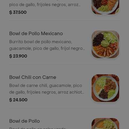
pico de gallo, frijoles negros, arroz
achiote y lechuga.
$ 37.500
Bowl de Pollo Mexicano
Burrito bowl de pollo mexicano,
guacamole, pico de gallo, frijol negro,
arroz achiote y lechuga. *Producto
$ 23.900
Ligeramente Picante.
Bowl Chili con Carne
Bowl de carne chili, guacamole, pico
de gallo, frijoles negros, arroz achiote,
lechuga y salsa verde Burritos & Co.
$ 24.500
Bowl de Pollo