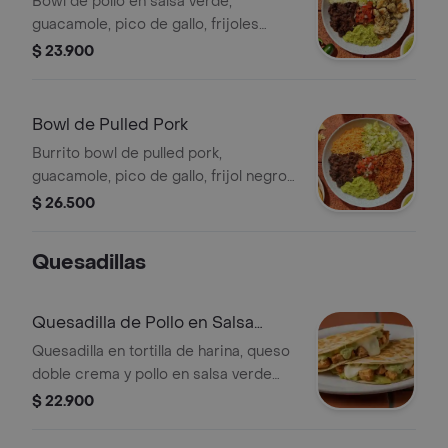
Bowl de pollo en salsa verde,
guacamole, pico de gallo, frijoles
negros, arroz achiote y lechuga.
$ 23.900
Bowl de Pulled Pork
Burrito bowl de pulled pork,
guacamole, pico de gallo, frijol negro,
arroz achiote y lechuga.
$ 26.500
Quesadillas
Quesadilla de Pollo en Salsa
Verde
Quesadilla en tortilla de harina, queso
doble crema y pollo en salsa verde
Burritos & Co.
$ 22.900