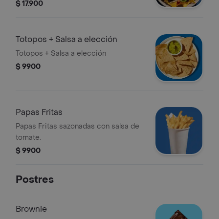
guacamole y pico de gallo.
$ 17.900
Totopos + Salsa a elección
Totopos + Salsa a elección
$ 9900
Papas Fritas
Papas Fritas sazonadas con salsa de
tomate.
$ 9900
Postres
Brownie