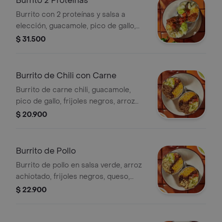
Burrito 2 Proteínas
Burrito con 2 proteínas y salsa a
elección, guacamole, pico de gallo,
frijoles negros, arroz achiote, lechuga
$ 31.500
y queso.
Burrito de Chili con Carne
Burrito de carne chili, guacamole,
pico de gallo, frijoles negros, arroz
achiote, lechuga, queso y salsa verde
$ 20.900
Burritos & Co.
Burrito de Pollo
Burrito de pollo en salsa verde, arroz
achiotado, frijoles negros, queso,
guacamole, pico de gallo, lechuga y
$ 22.900
salsa verde.