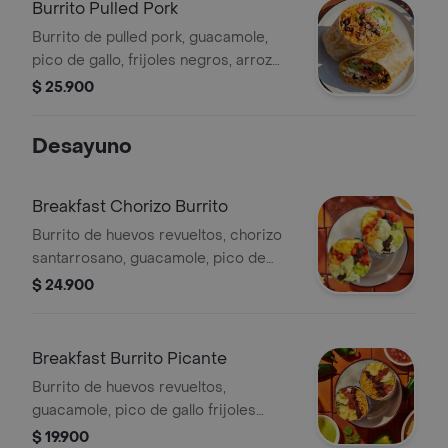
Burrito Pulled Pork
Burrito de pulled pork, guacamole,
pico de gallo, frijoles negros, arroz
achiote, lechuga y queso.
$ 25.900
Desayuno
Breakfast Chorizo Burrito
Burrito de huevos revueltos, chorizo
santarrosano, guacamole, pico de
gallo frijoles negros, arroz achiote,
$ 24.900
lechuga, queso y salsa verde Burritos
& Co.
Breakfast Burrito Picante
Burrito de huevos revueltos,
guacamole, pico de gallo frijoles
negros, arroz achiote, lechuga, queso
$ 19.900