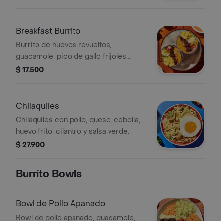
y salsa habanero.
Breakfast Burrito
Burrito de huevos revueltos,
guacamole, pico de gallo frijoles
negros, arroz achiote, lechuga, queso
$ 17.500
y salsa verde Burritos & Co.
Chilaquiles
Chilaquiles con pollo, queso, cebolla,
huevo frito, cilantro y salsa verde.
$ 27.900
Burrito Bowls
Bowl de Pollo Apanado
Bowl de pollo apanado, guacamole,