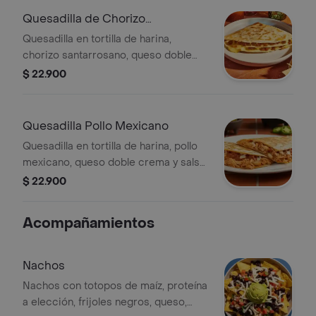
Quesadilla de Chorizo
Santarrossano
Quesadilla en tortilla de harina,
chorizo santarrosano, queso doble
crema y salsa verde Burritos & Co.
$ 22.900
Quesadilla Pollo Mexicano
Quesadilla en tortilla de harina, pollo
mexicano, queso doble crema y salsa
verde Burritos & Co. *Producto
$ 22.900
Ligeramente Picante.
Acompañamientos
Nachos
Nachos con totopos de maíz, proteína
a elección, frijoles negros, queso,