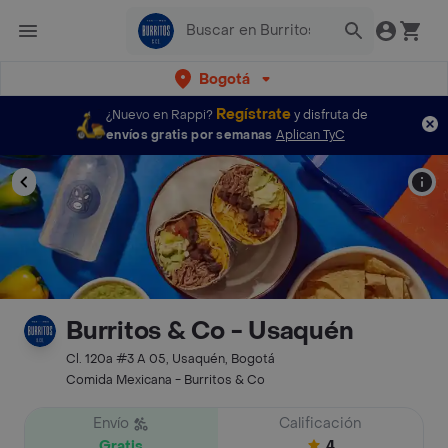
Bogotá
Regístrate
¿Nuevo en Rappi?
y disfruta de
envíos gratis por semanas
Aplican TyC
Burritos & Co - Usaquén
Cl. 120a #3 A 05, Usaquén, Bogotá
Comida Mexicana - Burritos & Co
Envío
Calificación
Gratis
4