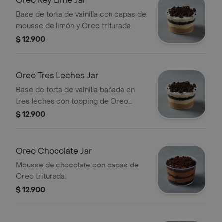
Oreo Key Lime Jar
Base de torta de vainilla con capas de
mousse de limón y Oreo triturada.
$ 12.900
Oreo Tres Leches Jar
Base de torta de vainilla bañada en
tres leches con topping de Oreo
triturada.
$ 12.900
Oreo Chocolate Jar
Mousse de chocolate con capas de
Oreo triturada.
$ 12.900