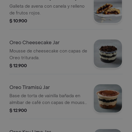
Galleta de avena con canela y relleno
de frutos rojos.
$ 10.900
Oreo Cheesecake Jar
Mousse de cheesecake con capas de
Oreo triturada.
$ 12.900
Oreo Tiramisú Jar
Base de torta de vainilla bañada en
almíbar de café con capas de mousse
de tiramisú y Oreo.
$ 12.900