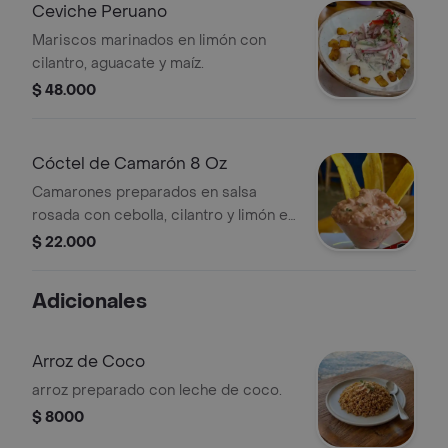
Ceviche Peruano
Mariscos marinados en limón con
cilantro, aguacate y maíz.
$ 48.000
Cóctel de Camarón 8 Oz
Camarones preparados en salsa
rosada con cebolla, cilantro y limón en
presentación de 12 oz.
$ 22.000
Adicionales
Arroz de Coco
arroz preparado con leche de coco.
$ 8000