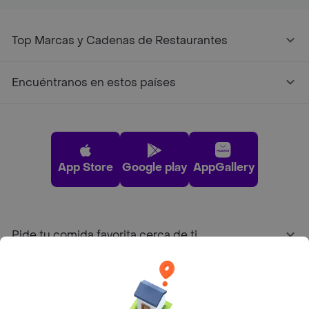
Top Marcas y Cadenas de Restaurantes
Encuéntranos en estos países
App Store
Google play
AppGallery
Pide tu comida favorita cerca de ti
Categorías