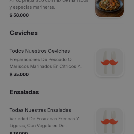
Arroz preparado con mix de mariscos
y especias marineras.
$ 38.000
Ceviches
Todos Nuestros Ceviches
Preparaciones De Pescado O
Mariscos Marinados En Citricos Y
Especias.
$ 35.000
Ensaladas
Todas Nuestras Ensaladas
Variedad De Ensaladas Frescas Y
Ligeras, Con Vegetales De
Temporada.
$ 18.000