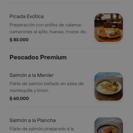
Picada Exótica
Preparación con anillos de calamar,
camarones al ajillo, huevas, trozos de
pescado, langostinos, arroz de coco y
$ 85.000
patacones.
Pescados Premium
Salmón a la Menier
Filete de salmón bañado en salsa de
mantequilla y limón.
$ 60.000
Salmón a la Plancha
Filete de salmón preparado a la