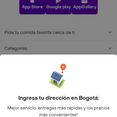
App Store
Google play
AppGallery
Pide tu comida favorita cerca de ti
Categorías
Únete a Rappi
Sobre Rappi
Facebook
Twitter
Instagram
Ingresa tu dirección en Bogotá:
Mejor servicio, entregas más rápidas y los precios
©
2026
Rappi Inc. All rights reserved.
más convenientes!