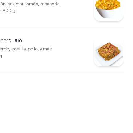
ón, calamar, jamón, zanahoria,
ga 900 g
chero Duo
rdo, costilla, pollo, y maíz
 g