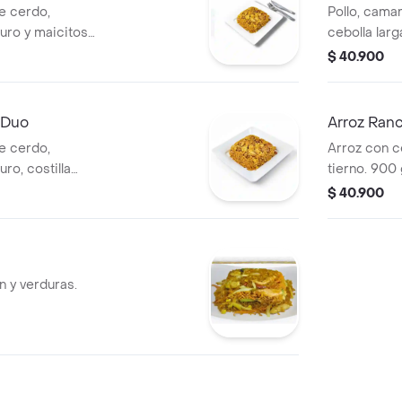
de cerdo,
Pollo, camar
uro y maicitos
cebolla lar
$ 40.900
 Duo
Arroz Ran
de cerdo,
Arroz con ce
ro, costilla
tierno. 900
nera y maicitos
$ 40.900
n y verduras.