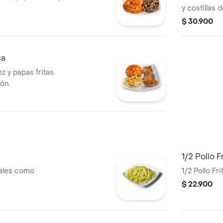
y costillas 
$ 30.900
sa
z y papas fritas.
rón.
1/2 Pollo F
eales como
1/2 Pollo Fri
$ 22.900