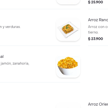
ahumada, ch
$ 25.900
Arroz Ran
n y verduras.
Arroz con ce
tierno.
$ 23.900
al
 jamón, zanahoria,
Arroz Orie