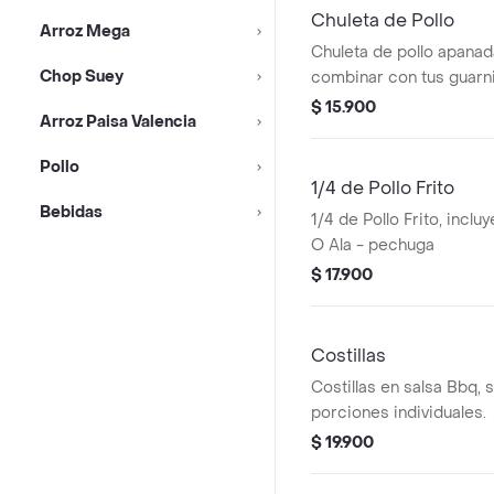
Chuleta de Pollo
Arroz Mega
Chuleta de pollo apanad
Chop Suey
combinar con tus guarn
preferidas.
$ 15.900
Arroz Paisa Valencia
Pollo
1/4 de Pollo Frito
Bebidas
1/4 de Pollo Frito, inclu
O Ala - pechuga
$ 17.900
Costillas
Costillas en salsa Bbq, 
porciones individuales.
$ 19.900