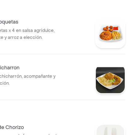
oquetas
tas x 4 en salsa agridulce,
 y arroz a elección.
icharron
chicharrón, acompañante y
ción.
de Chorizo