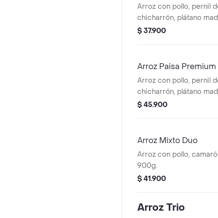
Arroz con pollo, pernil 
chicharrón, plátano mad
900 g
$ 37.900
Arroz Paisa Premium
Arroz con pollo, pernil 
chicharrón, plátano madu
ahumada, chorizo de ter
$ 45.900
900g
Arroz Mixto Duo
Arroz con pollo, camaró
900g.
$ 41.900
Arroz Trio