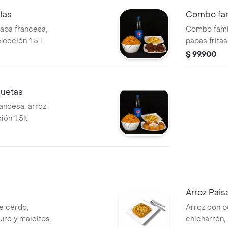
las
Combo fam
papa francesa,
Combo famil
lección 1.5 l
papas fritas
$ 99.900
quetas
rancesa, arroz
ón 1.5lt.
Arroz Pai
de cerdo,
Arroz con po
uro y maicitos.
chicharrón, 