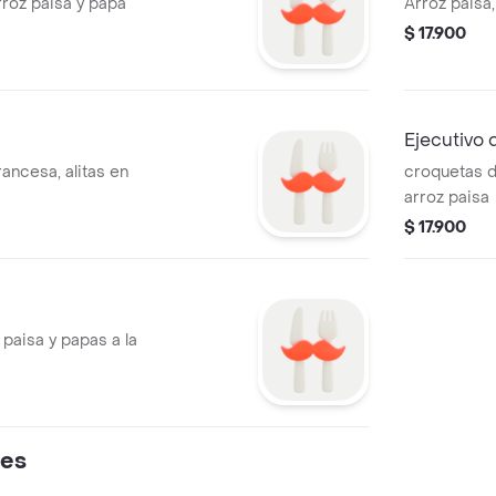
arroz paisa y papa
Arroz paisa,
$ 17.900
Ejecutivo
rancesa, alitas en
croquetas de
arroz paisa
$ 17.900
paisa y papas a la
res