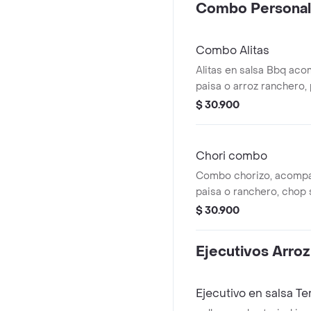
Combo Personal
Combo Alitas
Alitas en salsa Bbq ac
paisa o arroz ranchero, 
o chop suey
$ 30.900
Chori combo
Combo chorizo, acompa
paisa o ranchero, chop 
francesa
$ 30.900
Ejecutivos Arroz
Ejecutivo en salsa Ter