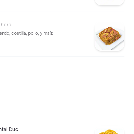
orizo de ternera y maicitos.
chero
rdo, costilla, pollo, y maíz
ntal Duo