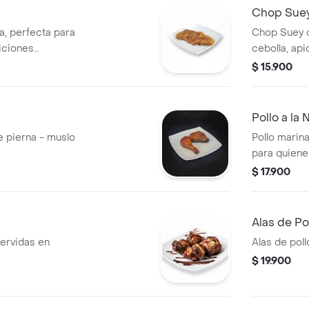
Chop Sue
a, perfecta para
Chop Suey c
iciones
cebolla, api
$ 15.900
Pollo a la 
ye pierna - muslo
Pollo marina
para quiene
agridulces.
$ 17.900
Alas de Po
servidas en
Alas de poll
$ 19.900