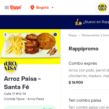
Bogotá
¿Nuevo en Rap
Rappi
Restaurantes a Dom
Rappipromo
Combo exprés
Arroz con pollo, pernil 
chicharrón, maduro, ma
Arroz Paisa -
a elección, papas y gas
$ 16.900
Santa Fé
250ml.
Calle 17 #12-74
Comida Típica - Arroz Paisa
Teri combo paisa
Teri combo paisa con arr