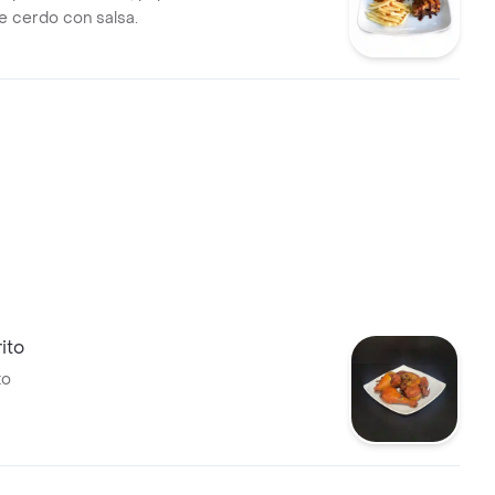
de cerdo con salsa.
rito
to