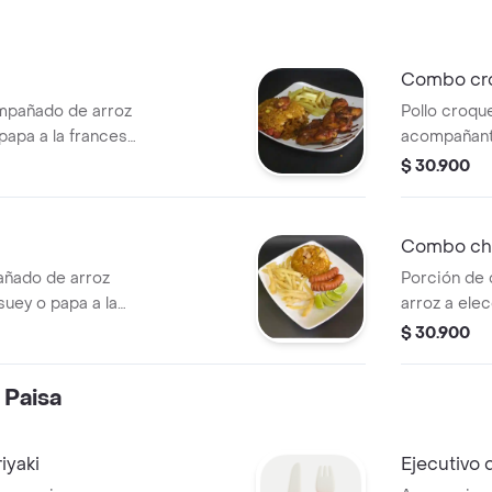
Combo cr
ompañado de arroz
Pollo croque
papa a la francesa
acompañante
$ 30.900
Combo ch
ñado de arroz
Porción de 
suey o papa a la
arroz a elec
$ 30.900
 Paisa
iyaki
Ejecutivo 