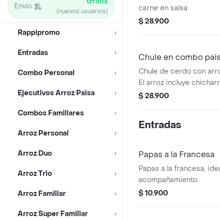
Gratis
Envío
carne en salsa.
(nuevos usuarios)
$ 28.900
Rappipromo
Entradas
Chule en combo pai
Chule de cerdo con arro
Combo Personal
El arroz incluye chichar
Ejecutivos Arroz Paisa
$ 28.900
Combos Familiares
Entradas
Arroz Personal
Arroz Duo
Papas a la Francesa
Papas a la francesa, id
Arroz Trio
acompañamiento.
$ 10.900
Arroz Familiar
Arroz Super Familiar