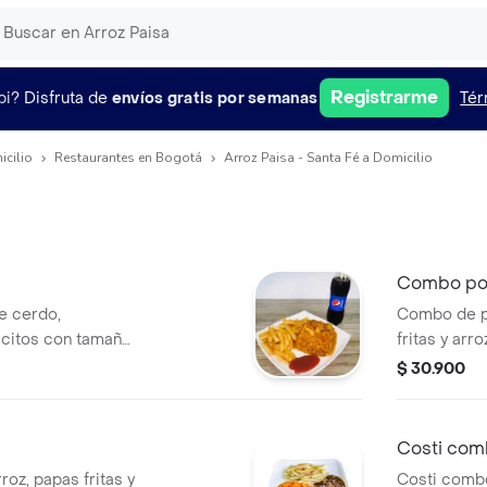
Registrarme
pi?
Disfruta de
envíos gratis por semanas
Tér
icilio
Restaurantes en Bogotá
Arroz Paisa - Santa Fé a Domicilio
Combo poll
de cerdo,
Combo de po
icitos con tamaño
fritas y arro
eosa a elección
completo.
$ 30.900
Costi com
oz, papas fritas y
Costi combo