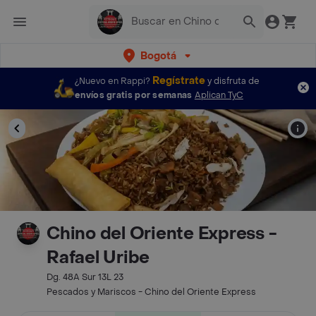
Bogotá
Regístrate
¿Nuevo en Rappi?
y disfruta de
envíos gratis por semanas
Aplican TyC
Chino del Oriente Express -
Rafael Uribe
Dg. 48A Sur 13L 23
Pescados y Mariscos - Chino del Oriente Express