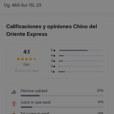
Dg. 48A Sur 13L 23
Calificaciones y opiniones Chino del
Oriente Express
5
4.1
4
3
(56)
2
Últimos 90 días
1
Pésima calidad
23%
Justo lo que pedí
14%
Tal como lo pedí
14%