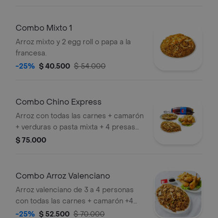
Combo Mixto 1
Arroz mixto y 2 egg roll o papa a la
francesa.
-25%
$ 40.500
$ 54.000
Combo Chino Express
Arroz con todas las carnes + camarón
+ verduras o pasta mixta + 4 presas
de pollo frito + papas a la francesa +
$ 75.000
gaseosa 1.5 litros (4 a 5 personas).
Combo Arroz Valenciano
Arroz valenciano de 3 a 4 personas
con todas las carnes + camarón +4
presas de pollo frito + papa a la
-25%
$ 52.500
$ 70.000