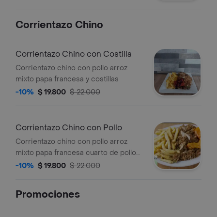
francesa.
Corrientazo Chino
Corrientazo Chino con Costilla
Corrientazo chino con pollo arroz
mixto papa francesa y costillas
-10%
$ 19.800
$ 22.000
Corrientazo Chino con Pollo
Corrientazo chino con pollo arroz
mixto papa francesa cuarto de pollo
frito
-10%
$ 19.800
$ 22.000
Promociones