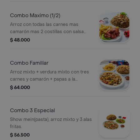
Combo Maximo (1/2)
Arroz con todas las carnes mas
camarón mas 2 costillas con salsa
teriyaki, papas a la francesa.
$ 48.000
Combo Familiar
Arroz mixto + verdura mixto con tres
carnes y camarón + papas a la
francesa + gaseosa 1.5 litros (3 a 4
$ 64.000
personas).
Combo 3 Especial
Show mein(pasta), arroz mixto y 3 alas
fritas.
$ 56.500