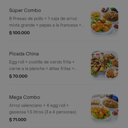
Súper Combo
8 Presas de pollo + 1 caja de arroz
mixta grande + papas a la francesa +
gaseosa 1.5 litros.
$ 100.000
Picada China
Egg roll + costilla de cerdo frita +
carne a la plancha + alitas fritas +
camarón + papas a la francesa +
$ 70.000
huevos de codorniz + 3 porciones de
arroz chino.
Mega Combo
Arroz valenciano + 4 egg roll +
gaseosa 1.5 litros (3 a 4 personas).
$ 71.000