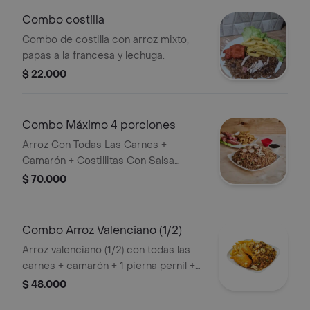
Combo costilla
Combo de costilla con arroz mixto,
papas a la francesa y lechuga.
$ 22.000
Combo Máximo 4 porciones
Arroz Con Todas Las Carnes +
Camarón + Costillitas Con Salsa
Teriyaki+ Papa Francesa Producto
$ 70.000
creado por Rappi.
Combo Arroz Valenciano (1/2)
Arroz valenciano (1/2) con todas las
carnes + camarón + 1 pierna pernil +
papas a la francesa.
$ 48.000