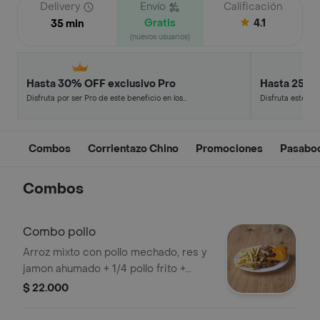
Delivery
Envío
Calificación
Gratis
4.1
35 min
(nuevos usuarios)
Hasta 30% OFF exclusivo Pro
Hasta 25% 
Disfruta por ser Pro de este beneficio en los
Disfruta este de
restaurantes y tiendas más top.
en minutos.
Combos
Corrientazo Chino
Promociones
Pasabo
Combos
Combo pollo
Arroz mixto con pollo mechado, res y
jamon ahumado + 1/4 pollo frito +
papa francesa
$ 22.000