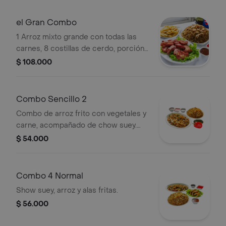
el Gran Combo
1 Arroz mixto grande con todas las
carnes, 8 costillas de cerdo, porción
de papa o rollos y gaseosa 1.5 litros.
$ 108.000
Combo Sencillo 2
Combo de arroz frito con vegetales y
carne, acompañado de chow suey.
Incluye salsas.
$ 54.000
Combo 4 Normal
Show suey, arroz y alas fritas.
$ 56.000