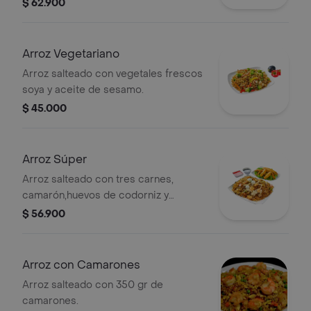
$ 62.900
Arroz Vegetariano
Arroz salteado con vegetales frescos
soya y aceite de sesamo.
$ 45.000
Arroz Súper
Arroz salteado con tres carnes,
camarón,huevos de codorniz y
acompaño de dos alas y una lumpia.
$ 56.900
Arroz con Camarones
Arroz salteado con 350 gr de
camarones.