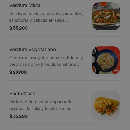
Verdura Mixta
Verduras mixtas con pollo, pimentón,
zanahoria y cebolla en salsa.
Acompañado de arroz blanco.
$ 35.200
Verdura Vegetariano
Chow mein vegetariano con fideos y
verduras como brócoli, zanahoria y
maíz.
$ 29.900
Pasta Mixta
Variedad de pastas: espaguetis,
rigatoni, farfalle y fusilli tricolor.
$ 35.200