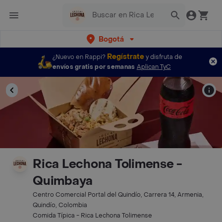
Bogotá
Regístrate
¿Nuevo en Rappi?
y disfruta de
envíos gratis por semanas
Aplican TyC
Rica Lechona Tolimense -
Quimbaya
Centro Comercial Portal del Quindío, Carrera 14, Armenia,
Quindío, Colombia
Comida Típica - Rica Lechona Tolimense