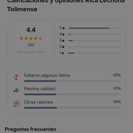
Calificaciones y opiniones Rica Lechona
Tolimense
5
4.4
4
3
(26)
2
Últimos 90 días
1
Faltaron algunos items
33%
Pésima calidad
33%
Otras razones
34%
Preguntas frecuentes