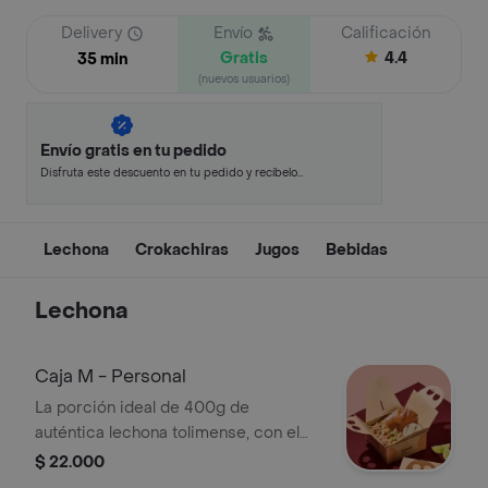
Delivery
Envío
Calificación
Gratis
4.4
35 min
(nuevos usuarios)
Envío gratis en tu pedido
Disfruta este descuento en tu pedido y recíbelo
en minutos.
Lechona
Crokachiras
Jugos
Bebidas
Lechona
Caja M - Personal
La porción ideal de 400g de
auténtica lechona tolimense, con el
balance perfecto de carne y arroz.
$ 22.000