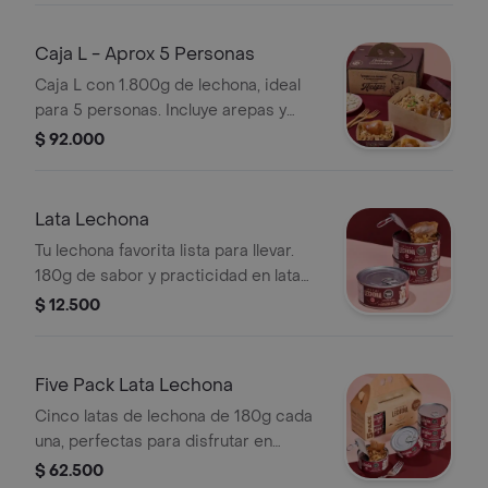
Caja L - Aprox 5 Personas
Caja L con 1.800g de lechona, ideal
para 5 personas. Incluye arepas y
decorado con cilantro.
$ 92.000
Lata Lechona
Tu lechona favorita lista para llevar.
180g de sabor y practicidad en lata
abre fácil.
$ 12.500
Five Pack Lata Lechona
Cinco latas de lechona de 180g cada
una, perfectas para disfrutar en
cualquier momento.
$ 62.500