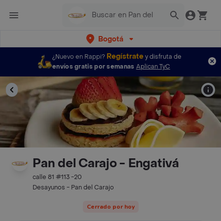
Bogotá
Regístrate
¿Nuevo en Rappi?
y disfruta de
envíos gratis por semanas
Aplican TyC
Pan del Carajo - Engativá
calle 81 #113 -20
Desayunos - Pan del Carajo
Cerrado por hoy