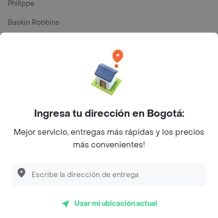
Philippe
Baskin Robbins
La Cesta
Mercari - Postres
Myriam Camhi Co
Magnifique
Ingresa tu dirección en Bogotá:
Empanaditas de Pipian - Empanadas
Mejor servicio, entregas más rápidas y los precios
Desayunadero de la 42
más convenientes!
Luisa Postres
Sopitas y Frijoladas
Subway
Usar mi ubicación actual