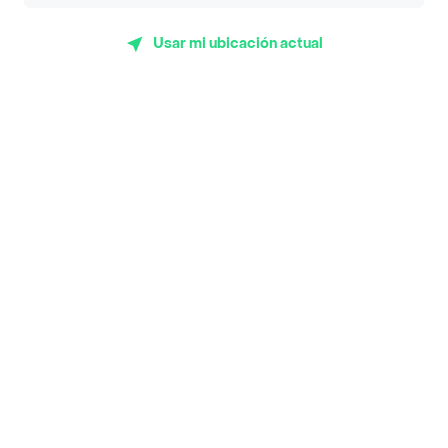
App Store
Google play
AppGallery
Usar mi ubicación actual
Pide tu comida favorita cerca de ti
Categorías
Únete a Rappi
Sobre Rappi
Facebook
Twitter
Instagram
©
2026
Rappi Inc. All rights reserved.