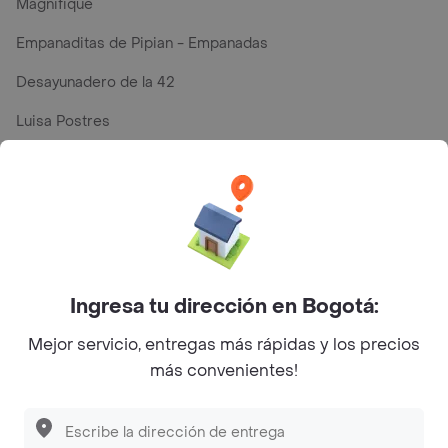
Magnifique
Empanaditas de Pipian - Empanadas
Desayunadero de la 42
Luisa Postres
Sopitas y Frijoladas
Subway
Top Marcas y Cadenas de Restaurantes
Ingresa tu dirección en Bogotá:
Encuéntranos en estos países
Mejor servicio, entregas más rápidas y los precios
más convenientes!