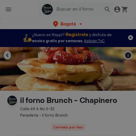
Bogotá
Regístrate
¿Nuevo en Rappi?
y disfruta de
envíos gratis por semanas
Aplican TyC
il forno Brunch - Chapinero
Calle 69 A No 5-32
Panadería - il forno Brunch
Cerrado por hoy