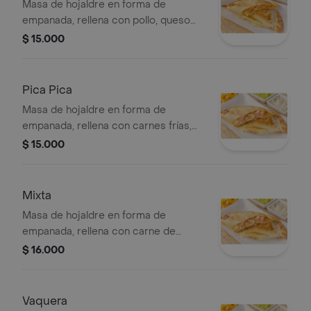
Masa de hojaldre en forma de
empanada, rellena con pollo, queso
mozzarella, cebolla blanca, pimentón.
$ 15.000
(horneado) tamaño: 13 cms, personal .
Pica Pica
Masa de hojaldre en forma de
empanada, rellena con carnes frías,
queso mozzarella, cebolla blanca,
$ 15.000
pimentón. (horneado) tamaño: 13 cms,
personal .
Mixta
Masa de hojaldre en forma de
empanada, rellena con carne de
cerdo, pollo, carnes frías, queso
$ 16.000
mozzarella, cebolla blanca, pimentón.
(horneado) .
Vaquera