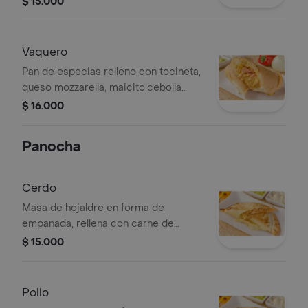
$ 15.000
personal .
Vaquero
Pan de especias relleno con tocineta,
queso mozzarella, maicito,cebolla
blanca. (horneado)tamaño:15 cms
$ 16.000
(personal).
Panocha
Cerdo
Masa de hojaldre en forma de
empanada, rellena con carne de
cerdo, queso mozzarella, cebolla
$ 15.000
blanca, pimentón. (horneado) tamaño:
13 cms, personal .
Pollo