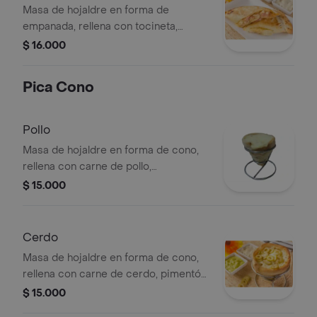
Masa de hojaldre en forma de
empanada, rellena con tocineta,
queso mozzarella, cebolla blanca,
$ 16.000
maicito. (horneado) tamaño: 13 cms,
personal .
Pica Cono
Pollo
Masa de hojaldre en forma de cono,
rellena con carne de pollo,
champiñones, maicito, queso
$ 15.000
mozzarella (horneado) .
Cerdo
Masa de hojaldre en forma de cono,
rellena con carne de cerdo, pimentón,
aceitunas, queso mozzarella.
$ 15.000
(horneado) .