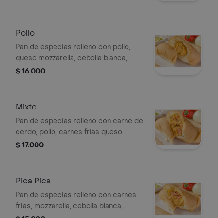
15 cms, personal .
Pollo
Pan de especias relleno con pollo,
queso mozzarella, cebolla blanca,
pimentón. (horneado) tamaño: 15 cms,
$ 16.000
personal .
Mixto
Pan de especias relleno con carne de
cerdo, pollo, carnes frias queso
mozzarella, cebolla blanca, pimentón.
$ 17.000
(horneado) tamaño: 15 cms, personal .
Pica Pica
Pan de especias relleno con carnes
frias, mozzarella, cebolla blanca,
pimentón. (horneado) tamaño: 15 cms,