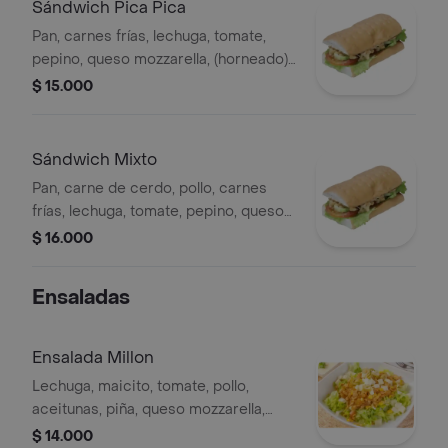
Sándwich Pica Pica
Pan, carnes frías, lechuga, tomate,
pepino, queso mozzarella, (horneado)
tamaño: 15 cms, personal .
$ 15.000
Sándwich Mixto
Pan, carne de cerdo, pollo, carnes
frías, lechuga, tomate, pepino, queso
mozzarella, (horneado) tamaño: 15
$ 16.000
cms, personal .
Ensaladas
Ensalada Millon
Lechuga, maicito, tomate, pollo,
aceitunas, piña, queso mozzarella,
salsa de la casa.
$ 14.000