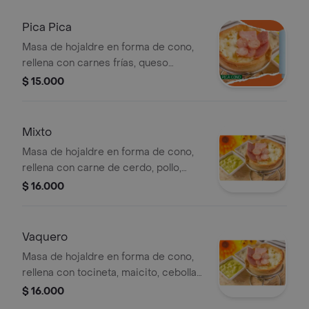
Pica Pica
Masa de hojaldre en forma de cono,
rellena con carnes frías, queso
mozzarella. (horneado) .
$ 15.000
Mixto
Masa de hojaldre en forma de cono,
rellena con carne de cerdo, pollo,
carnes frías, pimentón, cebolla blanca,
$ 16.000
queso mozzarella. (horneado) .
Vaquero
Masa de hojaldre en forma de cono,
rellena con tocineta, maicito, cebolla
blanca, queso mozzarella. (horneado) .
$ 16.000