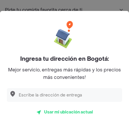
Pide tu comida favorita cerca de ti
Categorías
Únete a Rappi
Ingresa tu dirección en Bogotá:
Sobre Rappi
Mejor servicio, entregas más rápidas y los precios
más convenientes!
Facebook
Twitter
Instagram
©
2026
Rappi Inc. All rights reserved.
Usar mi ubicación actual
Rappi S.A.S. --- NIT 900.843.898-9 --- Calle 63 # 16A-02