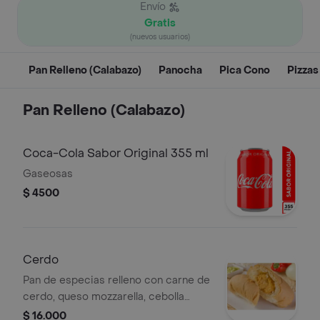
Envío
Gratis
(nuevos usuarios)
Pan Relleno (Calabazo)
Panocha
Pica Cono
Pizzas
Pan Relleno (Calabazo)
Coca-Cola Sabor Original 355 ml
Gaseosas
$ 4500
Cerdo
Pan de especias relleno con carne de
cerdo, queso mozzarella, cebolla
blanca, pimentón. (horneado) tamaño:
$ 16.000