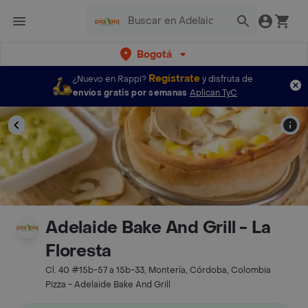
Bogotá
Regístrate
¿Nuevo en Rappi?
y disfruta de
envíos gratis por semanas
Aplican TyC
Adelaide Bake And Grill - La
Floresta
Cl. 40 #15b-57 a 15b-33, Montería, Córdoba, Colombia
Pizza - Adelaide Bake And Grill