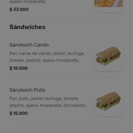
queso mozzarella.
$ 33.000
Sándwiches
Sándwich Cerdo
Pan, carne de cerdo, jamón, lechuga,
tomate, pepino, queso mozzarella,
(horneado) tamaño: 15 cms, personal .
$ 15.000
Sándwich Pollo
Pan, pollo, jamón, lechuga, tomate,
pepino, queso mozzarella, (horneado)
tamaño: 15 cms, personal .
$ 15.000