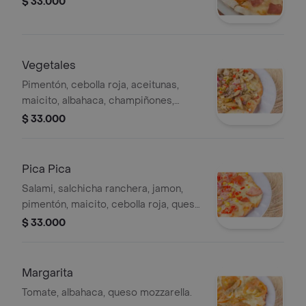
$ 33.000
Vegetales
Pimentón, cebolla roja, aceitunas,
maicito, albahaca, champiñones,
queso mozzarella.
$ 33.000
Pica Pica
Salami, salchicha ranchera, jamon,
pimentón, maicito, cebolla roja, queso
mozzarella.
$ 33.000
Margarita
Tomate, albahaca, queso mozzarella.