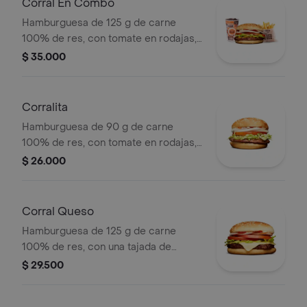
Corral En Combo
Hamburguesa de 125 g de carne
100% de res, con tomate en rodajas,
cebolla en rodajas, lechuga y salsas
$ 35.000
en pan ajonjolí + papas medianas
(corral o cascos) + bebida pet.
Corralita
Hamburguesa de 90 g de carne
100% de res, con tomate en rodajas,
cebolla en rodajas, lechuga, salsa
$ 26.000
blanca y salsa de tomate en pan
ajonjolí
Corral Queso
Hamburguesa de 125 g de carne
100% de res, con una tajada de
queso tipo mozzarella, tomate en
$ 29.500
rodajas, cebolla en rodajas, lechuga,
salsa blanca, salsa de tomate y