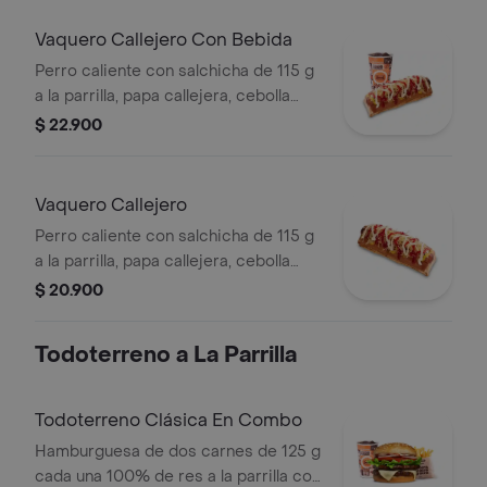
medianas (Corral o cascos) + bebida
PET
Vaquero Callejero Con Bebida
Perro caliente con salchicha de 115 g
a la parrilla, papa callejera, cebolla
picada, salsa blanca, salsa de tomate
$ 22.900
y mostaza en pan perro + bebida PET
Vaquero Callejero
Perro caliente con salchicha de 115 g
a la parrilla, papa callejera, cebolla
picada, salsa blanca, salsa de tomate
$ 20.900
y mostaza en pan perro
Todoterreno a La Parrilla
Todoterreno Clásica En Combo
Hamburguesa de dos carnes de 125 g
cada una 100% de res a la parrilla con