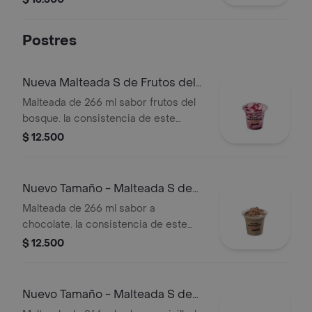
Postres
Nueva Malteada S de Frutos del
Bosque
Malteada de 266 ml sabor frutos del
bosque. la consistencia de este
producto puede variar debido al
$ 12.500
tiempo de entrega.
Nuevo Tamaño - Malteada S de
Chocolate
Malteada de 266 ml sabor a
chocolate. la consistencia de este
producto puede variar debido al
$ 12.500
tiempo de entrega.
Nuevo Tamaño - Malteada S de