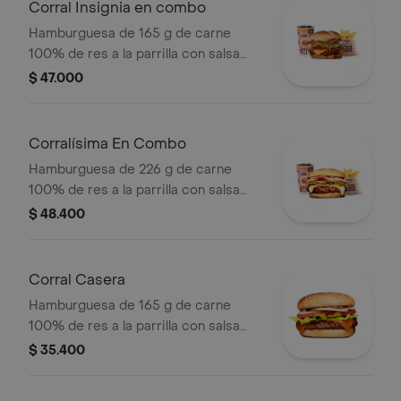
bebida pet
Corral Insignia en combo
Hamburguesa de 165 g de carne
100% de res a la parrilla con salsa
BBQ, tocineta, queso americano,
$ 47.000
pepinillos, lechuga, tomate, cebolla,
salsa blanca, salsa de tomate y
mostaza en pan papa + papas Corral
Corralísima En Combo
medianas + bebida PET
Hamburguesa de 226 g de carne
100% de res a la parrilla con salsa
bbq, queso mozzarella, tomate,
$ 48.400
cebolla, lechuga y salsas + papas
medianas (corral o cascos) + bebida
pet
Corral Casera
Hamburguesa de 165 g de carne
100% de res a la parrilla con salsa
bbq, queso americano, cebolla en
$ 35.400
rodajas, tomate en rodajas, lechuga y
salsas en pan ajonjolí