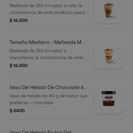
De Café
Malteada de 355 ml sabor a cafe. la
consistencia de este producto puede
variar debido al tiempo de entrega
$ 16.000
Tamaño Mediano - Malteada M
De Macadamia
Malteada de 355 ml sabor a
macadamia. la consistencia de este
producto puede variar debido al
$ 16.000
tiempo de entrega.
Vaso De Helado De Chocolate 60
G
Vaso de helado de 60 g del sabor que
prefieras - chocolate
$ 5400
Vaso De Helado Frutos Del