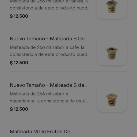
Vainilla
Malteada de 266 ml sabor a vainilla. la
consistencia de este producto puede
variar debido al tiempo de entrega.
$ 12.500
Nuevo Tamaño - Malteada S De
Café
Malteada de 266 ml sabor a cafe. la
consistencia de este producto puede
variar debido al tiempo de entrega
$ 12.500
Nuevo Tamaño - Malteada S de
Macadamia
Malteada de 266 ml sabor a
macadamia. la consistencia de este
producto puede variar debido al
$ 12.500
tiempo de entrega.
Malteada M De Frutos Del