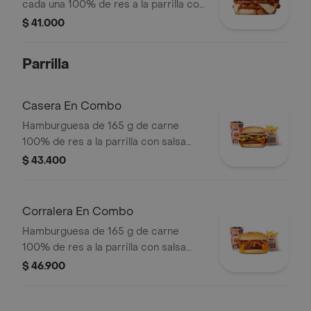
cada una 100% de res a la parrilla con
salsa BBQ, tocineta, queso
$ 41.000
mozzarella, pepinillos, lechuga,
tomate, cebolla, salsa blanca, salsa de
Parrilla
tomate y mostaza en pan papa
Casera En Combo
Hamburguesa de 165 g de carne
100% de res a la parrilla con salsa
bbq, queso americano, cebolla,
$ 43.400
tomate, lechuga y salsas en pan
ajonjolí + papas medianas (corral o
cascos) + bebida
Corralera En Combo
Hamburguesa de 165 g de carne
100% de res a la parrilla con salsa
bbq, tocineta, queso americano,
$ 46.900
cebolla grillé y salsa de tomate +
papas medianas (corral o cascos) +