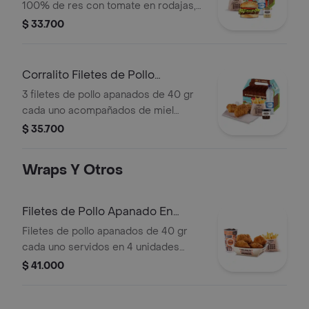
100% de res con tomate en rodajas,
lechuga en julianas, salsa blanca y
$ 33.700
salsa de tomate con papas corral
medianas, bebida y vasito de helado
60 g
Corralito Filetes de Pollo
Apanados
3 filetes de pollo apanados de 40 gr
cada uno acompañados de miel
mostaza con papas Corral medianas,
$ 35.700
bebida y vasito de helado 60 g
Wraps Y Otros
Filetes de Pollo Apanado En
Combo
Filetes de pollo apanados de 40 gr
cada uno servidos en 4 unidades
acompañados de miel mostaza +
$ 41.000
papas medianas (Corral o en cascos)
+ bebida PET