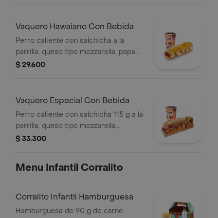
y mostaza en pan perro + bebida PET
Vaquero Hawaiano Con Bebida
Perro caliente con salchicha a la
parrilla, queso tipo mozzarella, papa
callejera, piña, salsa blanca y salsa de
$ 29.600
tomate en pan perro + bebida pet
Vaquero Especial Con Bebida
Perro caliente con salchicha 115 g a la
parrilla, queso tipo mozzarella,
tocineta picada, papa callejera,
$ 33.300
cebolla picada, salsa blanca, salsa de
tomate y mostaza en pan perro +
Menu Infantil Corralito
bebida PET
Corralito Infantil Hamburguesa
Hamburguesa de 90 g de carne