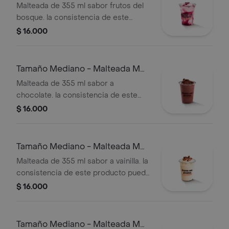
Bosque
Malteada de 355 ml sabor frutos del
bosque. la consistencia de este
producto puede variar debido al
$ 16.000
tiempo de entrega.
Tamaño Mediano - Malteada M
De Chocolate
Malteada de 355 ml sabor a
chocolate. la consistencia de este
producto puede variar debido al
$ 16.000
tiempo de entrega.
Tamaño Mediano - Malteada M
De Vainilla
Malteada de 355 ml sabor a vainilla. la
consistencia de este producto puede
variar debido al tiempo de entrega.
$ 16.000
Tamaño Mediano - Malteada M