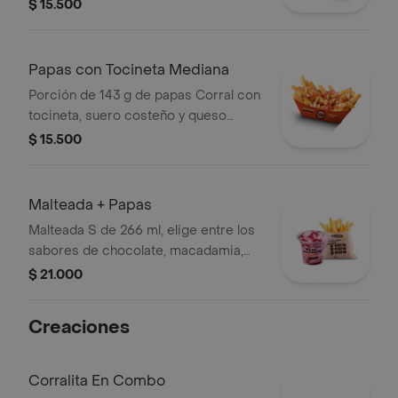
$ 15.500
Papas con Tocineta Mediana
Porción de 143 g de papas Corral con
tocineta, suero costeño y queso
cheddar.
$ 15.500
Malteada + Papas
Malteada S de 266 ml, elige entre los
sabores de chocolate, macadamia,
frutos del bosque, vainilla o Café +
$ 21.000
papas medianas. La consistencia de
este producto puede variar debido al
Creaciones
tiempo de entrega.
Corralita En Combo