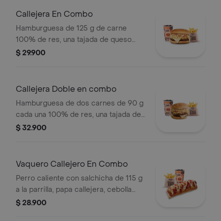
Callejera En Combo
Hamburguesa de 125 g de carne
100% de res, una tajada de queso
tipo mozzarella, papas callejera, salsa
$ 29.900
blanca, salsa de tomate y mostaza en
pan ajonjolí + papas Corral medianas
+ bebida PET
Callejera Doble en combo
Hamburguesa de dos carnes de 90 g
cada una 100% de res, una tajada de
queso tipo mozzarella, papas
$ 32.900
callejera, salsa blanca, salsa de
tomate y mostaza en pan ajonjolí +
papas Corral medianas + bebida PET
Vaquero Callejero En Combo
Perro caliente con salchicha de 115 g
a la parrilla, papa callejera, cebolla
picada, salsa blanca, salsa de tomate
$ 28.900
y mostaza en pan perro + papas