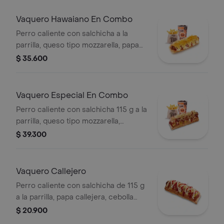
medianas (Corral o cascos) + bebida
PET
Vaquero Hawaiano En Combo
Perro caliente con salchicha a la
parrilla, queso tipo mozzarella, papa
callejera, piña y salsas en pan perro +
$ 35.600
papas medianas (corral o en cascos)
+ bebida pet
Vaquero Especial En Combo
Perro caliente con salchicha 115 g a la
parrilla, queso tipo mozzarella,
tocineta picada, papa callejera,
$ 39.300
cebolla picada, salsa blanca, salsa de
tomate y mostaza en pan perro +
papas medianas (Corral o en cascos)
Vaquero Callejero
+ bebida PET
Perro caliente con salchicha de 115 g
a la parrilla, papa callejera, cebolla
picada, salsa blanca, salsa de tomate
$ 20.900
y mostaza en pan perro