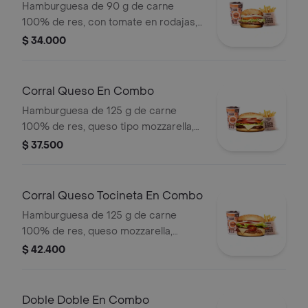
Hamburguesa de 90 g de carne
100% de res, con tomate en rodajas,
cebolla en rodajas, lechuga, salsa
$ 34.000
blanca y salsa de tomate + papas
medianas (corral o cascos) + bebida
pet
Corral Queso En Combo
Hamburguesa de 125 g de carne
100% de res, queso tipo mozzarella,
tomate en rodajas, cebolla en rodajas,
$ 37.500
lechuga y salsas + papas medianas
(corral o cascos) + bebida pet
Corral Queso Tocineta En Combo
Hamburguesa de 125 g de carne
100% de res, queso mozzarella,
tocineta, tomate en rodajas, cebolla
$ 42.400
en rodajas, lechuga fresca y salsas +
papas medianas (corral o cascos) +
bebida
Doble Doble En Combo