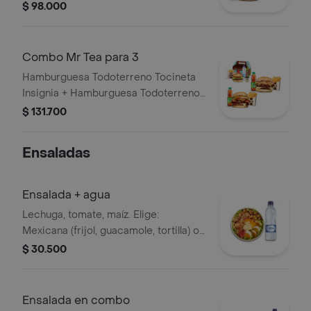
Callejera + 2 papas grandes + 2 Mr
$ 98.000
Tea sabor a limón
Combo Mr Tea para 3
Hamburguesa Todoterreno Tocineta
Insignia + Hamburguesa Todoterreno
Callejera + 2 papas grandes + 2 Mr
$ 131.700
Tea sabor a limón + Menú Corralito
Hamburguesa
Ensaladas
Ensalada + agua
Lechuga, tomate, maíz. Elige:
Mexicana (frijol, guacamole, tortilla) o
Campestre (quesos, huevo, pepinillos)
$ 30.500
+ aderezo y adiciona la proteína que
prefieras (puede tener trazas de
alimentos de origen animal) + agua
Ensalada en combo