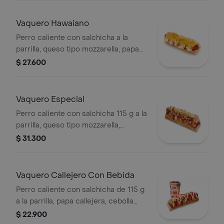
Vaquero Hawaiano
Perro caliente con salchicha a la
parrilla, queso tipo mozzarella, papa
callejera, piña, salsa blanca y salsa de
$ 27.600
tomate en pan perro
Vaquero Especial
Perro caliente con salchicha 115 g a la
parrilla, queso tipo mozzarella,
tocineta picada, papa callejera,
$ 31.300
cebolla picada, salsa blanca, salsa de
tomate y mostaza en pan perro
Vaquero Callejero Con Bebida
Perro caliente con salchicha de 115 g
a la parrilla, papa callejera, cebolla
picada, salsa blanca, salsa de tomate
$ 22.900