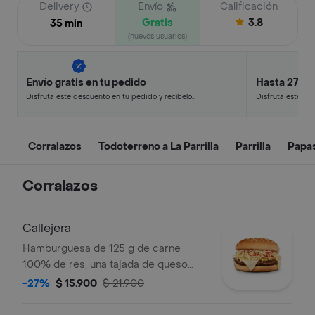
Delivery
Envío
Calificación
Gratis
3.8
35 min
(nuevos usuarios)
Envío gratis en tu pedido
Hasta 27% 
Disfruta este descuento en tu pedido y recíbelo
Disfruta este de
en minutos.
en minutos.
Corralazos
Todoterreno a La Parrilla
Parrilla
Papa
Corralazos
Callejera
Hamburguesa de 125 g de carne
100% de res, una tajada de queso
tipo mozzarella, papas callejera, salsa
-27%
$ 15.900
$ 21.900
blanca, salsa de tomate y mostaza en
pan ajonjolí