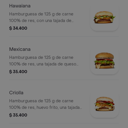
Hawaiana
Hamburguesa de 125 g de carne
100% de res, con una tajada de
queso tipo mozzarella, piña, lechuga,
$ 34.400
salsa blanca y salsa de tomate en pan
ajonjolí
Mexicana
Hamburguesa de 125 g de carne
100% de res, una tajada de queso
tipo mozzarella, guacamole, fríjol
$ 35.400
refrito, tomate en rodajas, cebolla en
rodajas, lechuga y salsa blanca
Criolla
Hamburguesa de 125 g de carne
100% de res, huevo frito, una tajada
de queso tipo mozzarella, cebolla
$ 35.400
grillé, tomate en rodajas, lechuga,
salsa blanca y salsa de tomate