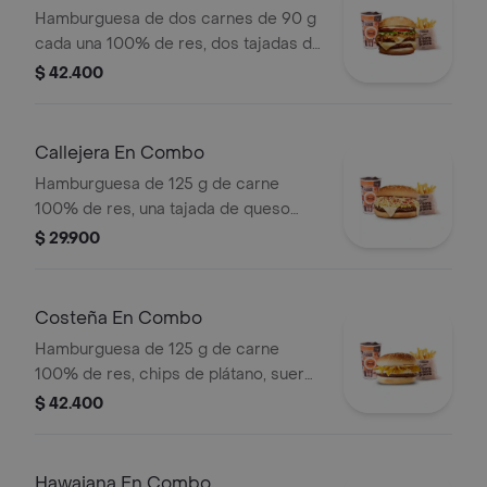
Hamburguesa de dos carnes de 90 g
cada una 100% de res, dos tajadas de
queso tipo mozzarella, cebolla grillé,
$ 42.400
tomate, lechuga y salsa blanca en pan
ajonjolí + papas medianas (Corral o
cascos) + bebida PET
Callejera En Combo
Hamburguesa de 125 g de carne
100% de res, una tajada de queso
tipo mozzarella, papas callejera, salsa
$ 29.900
blanca, salsa de tomate y mostaza en
pan ajonjolí + papas Corral medianas
+ bebida PET
Costeña En Combo
Hamburguesa de 125 g de carne
100% de res, chips de plátano, suero,
queso costeño rallado y salsa blanca
$ 42.400
en pan ajonjolí + papas medianas
(corral o cascos) + bebida pet
Hawaiana En Combo