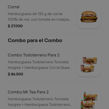
Corral
Hamburguesa de 125 g de carne
100% de res, con tomate en rodajas,
cebolla en rodajas, lechuga, salsa
$ 27.000
blanca, salsa de tomate y mostaza en
pan ajonjolí
Combo para el Combo
Combo Todoterreno Para 2
Hamburguesa Todoterreno Tocineta
Insignia + Hamburguesa Corral Queso
+ 2 papas grandes + 2 bebidas
$ 86.500
Combo Mr Tea Para 2
Hamburguesa Todoterreno Tocineta
Insignia + Hamburguesa Todoterreno