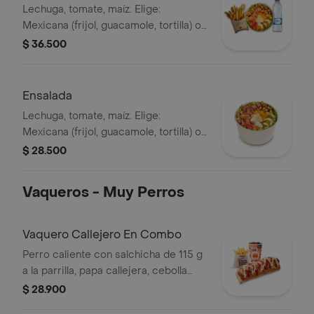
Lechuga, tomate, maíz. Elige:
Mexicana (frijol, guacamole, tortilla) o
Campestre (quesos, huevo, pepinillos)
$ 36.500
+ aderezo y adiciona la proteína que
prefieras (puede tener trazas de
alimentos de origen animal) + papas
Ensalada
medianas + bebida PET
Lechuga, tomate, maíz. Elige:
Mexicana (frijol, guacamole, tortilla) o
Campestre (quesos, huevo, pepinillos)
$ 28.500
+ aderezo y adiciona la proteína que
prefieras (puede tener trazas de
Vaqueros - Muy Perros
alimentos de origen animal)
Vaquero Callejero En Combo
Perro caliente con salchicha de 115 g
a la parrilla, papa callejera, cebolla
picada, salsa blanca, salsa de tomate
$ 28.900
y mostaza en pan perro + papas