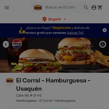
Bogotá
Regístrate
¿Nuevo en Rappi?
y disfruta de
envíos gratis por semanas
Aplican TyC
El Corral - Hamburguesa -
Usaquén
Calle 145 # 21-93
Hamburguesa - El Corral - Hamburguesa