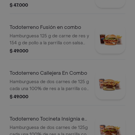
salsa bbq, queso mozzarella, lechuga,
$ 47.000
tomate, cebolla y salsas + papas
medianas (corral o cascos) + bebida
Todoterreno Fusión en combo
Hamburguesa 125 g de carne de res y
154 g de pollo a la parrilla con salsa
BBQ, tocineta, queso mozzarella,
$ 49.000
pepinillos, lechuga, cebolla y salsa
miel mostaza en pan papa + papas
medianas (Corral o cascos) + bebida
Todoterreno Callejera En Combo
PET
Hamburguesa de dos carnes de 125 g
cada una 100% de res a la parrilla con
salsa bbq, tocineta, queso mozzarella,
$ 49.000
papas callejera y salsas + papas
medianas(corral o cascos) + bebida
Todoterreno Tocineta Insignia en
combo
Hamburguesa de dos carnes de 125g
cada una 100% de res a la parrilla con