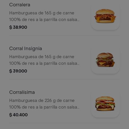
Corralera
Hamburguesa de 165 g de carne
100% de res a la parrilla con salsa
bbq, tocineta, una tajada de queso
$ 38.900
tipo americano, cebolla grillé y salsa
de tomate en pan ajonjolí
Corral Insignia
Hamburguesa de 165 g de carne
100% de res a la parrilla con salsa
BBQ, tocineta, queso americano,
$ 39.000
pepinillos, lechuga, tomate, cebolla,
salsa blanca, salsa de tomate y
mostaza en pan papa
Corralísima
Hamburguesa de 226 g de carne
100% de res a la parrilla con salsa
bbq, queso mozzarella, tomate en
$ 40.400
rodajas, cebolla en rodajas, lechuga,
salsa blanca, salsa de tomate y