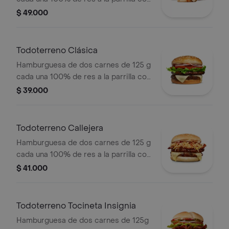
salsa BBQ, tocineta, queso
$ 49.000
mozzarella, pepinillos, lechuga,
tomate, cebolla, salsa blanca, salsa de
tomate y mostaza en pan papa +
Todoterreno Clásica
papas Corral medianas + bebida PET
Hamburguesa de dos carnes de 125 g
cada una 100% de res a la parrilla con
salsa bbq, queso mozzarella, lechuga,
$ 39.000
tomate en rodajas, cebolla en rodajas
y salsas
Todoterreno Callejera
Hamburguesa de dos carnes de 125 g
cada una 100% de res a la parrilla con
salsa bbq, tocineta, queso mozzarella,
$ 41.000
papas callejera, salsa blanca, salsa
bbq y mostaza en pan ajonjolí
Todoterreno Tocineta Insignia
Hamburguesa de dos carnes de 125g