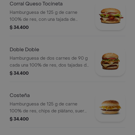
mostaza
Corral Queso Tocineta
Hamburguesa de 125 g de carne
100% de res, con una tajada de
queso tipo mozzarella, tocineta,
$ 34.400
tomate en rodajas, cebolla en rodajas,
lechuga fresca y salsas en pan ajonjolí
Doble Doble
Hamburguesa de dos carnes de 90 g
cada una 100% de res, dos tajadas de
queso tipo mozzarella, cebolla grillé,
$ 34.400
tomate, lechuga y salsa blanca en pan
ajonjolí
Costeña
Hamburguesa de 125 g de carne
100% de res, chips de plátano, suero,
queso costeño rallado y salsa blanca
$ 34.400
en pan ajonjolí