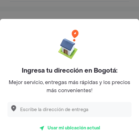
Sobre El Corral - Hamburguesa
Dirección
Calle 145 # 21-93
Especialidad
Hamburguesa
Ingresa tu dirección en Bogotá:
Rating
3.8
Mejor servicio, entregas más rápidas y los precios
más convenientes!
Callejera cuesta $ 15.900
Callejera En Combo cuesta
$ 29.900
Callejera Doble en combo
Cuanto sale?
cuesta $ 32.900
Usar mi ubicación actual
Vaquero Callejero En Combo
cuesta $ 28.900