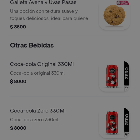
Galleta Avena y Uvas Pasas
Una opción con textura suave y
toques deliciosos, ideal para quienes
buscan un antojo más equilibrado.
$ 8500
Otras Bebidas
Coca-cola Original 330Ml
Coca-cola original 330ml.
$ 8000
Coca-cola Zero 330Ml
Coca-cola zero 330ml.
$ 8000