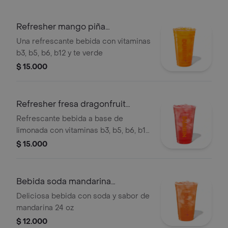
Refresher mango piña
extragrande
Una refrescante bebida con vitaminas
b3, b5, b6, b12 y te verde
$ 15.000
Refresher fresa dragonfruit
extragrande
Refrescante bebida a base de
limonada con vitaminas b3, b5, b6, b12
y te verde
$ 15.000
Bebida soda mandarina
extragrande
Deliciosa bebida con soda y sabor de
mandarina 24 oz
$ 12.000