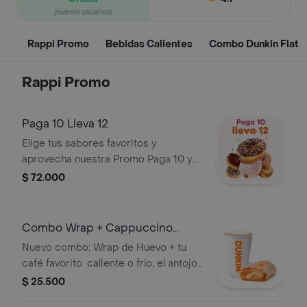
(nuevos usuarios)
Rappi Promo
Bebidas Calientes
Combo Dunkin Flat
Rappi Promo
Paga 10 Lleva 12
Elige tus sabores favoritos y
aprovecha nuestra Promo Paga 10 y
Lleva 12
$ 72.000
Combo Wrap + Cappuccino
Mediano
Nuevo combo: Wrap de Huevo + tu
café favorito. caliente o frío, el antojo
lo decides tú.
$ 25.500