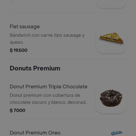
Flat sausage
Sándwich con carne tipo sausage y
queso.
$ 19.500
Donuts Premium
Donut Premium Triple Chocolate
Donut premium con cobertura de
chocolate oscuro y blanco, decorada
con chispas de chocolate.
$ 7000
Donut Premium Oreo