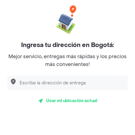
Categorías
Únete a Rappi
Ingresa tu dirección en Bogotá:
Sobre Rappi
Mejor servicio, entregas más rápidas y los precios
más convenientes!
Facebook
Twitter
Instagram
©
2026
Rappi Inc. All rights reserved.
Usar mi ubicación actual
Rappi S.A.S. --- NIT 900.843.898-9 --- Calle 63 # 16A-02
Bogotá D.C. --- notificacionesrappi@rappi.com