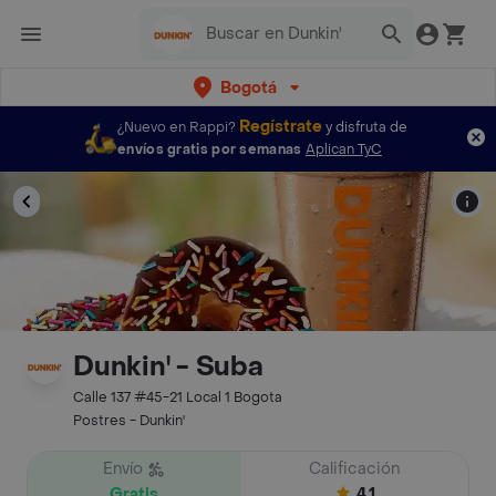
Bogotá
Regístrate
¿Nuevo en Rappi?
y disfruta de
envíos gratis por semanas
Aplican TyC
Dunkin' - Suba
Calle 137 #45-21 Local 1 Bogota
Postres - Dunkin'
Envío
Calificación
Gratis
4.1