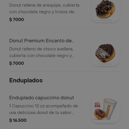
Donut rellena de arequipe, cubierta
con chocolate negro y trozos de
galleta oreo
$ 7000
Donut Premium Encanto de
Chocolate
Donut relleno de choco avellana,
cubierta con chocolate negro y
grageas de chocolate
$ 7000
Enduplados
Enduplado capuccino donut
1 Capuccino 12 oz acompañado de
una deliciosa donut de tu sabor
preferido.
$ 16.500