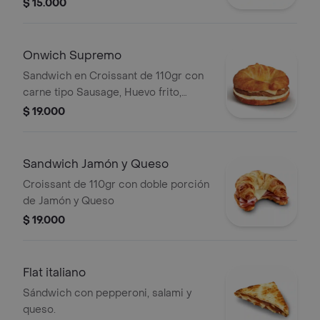
cualquier momento del día.
$ 15.000
Onwich Supremo
Sandwich en Croissant de 110gr con
carne tipo Sausage, Huevo frito,
Queso y salsa showy.
$ 19.000
Sandwich Jamón y Queso
Croissant de 110gr con doble porción
de Jamón y Queso
$ 19.000
Flat italiano
Sándwich con pepperoni, salami y
queso.