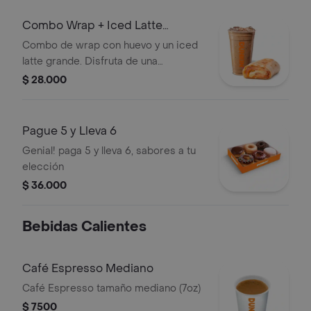
Combo Wrap + Iced Latte
Grande
Combo de wrap con huevo y un iced
latte grande. Disfruta de una
combinación perfecta para cualquier
$ 28.000
momento del día.
Pague 5 y Lleva 6
Genial! paga 5 y lleva 6, sabores a tu
elección
$ 36.000
Bebidas Calientes
Café Espresso Mediano
Café Espresso tamaño mediano (7oz)
$ 7500