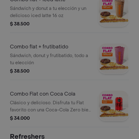
Sándwich y donut a tu elección y un
delicioso iced latte 16 oz
$ 38.500
Combo flat + frutibatido
Sándwich, donut y frutibatido, todo a
tu elección
$ 38.500
Combo Flat con Coca Cola
Clásico y delicioso. Disfruta tu Flat
favorito con una Coca-Cola Zero bien
fría. El mejor combo para recargar
$ 34.000
energías
Refreshers