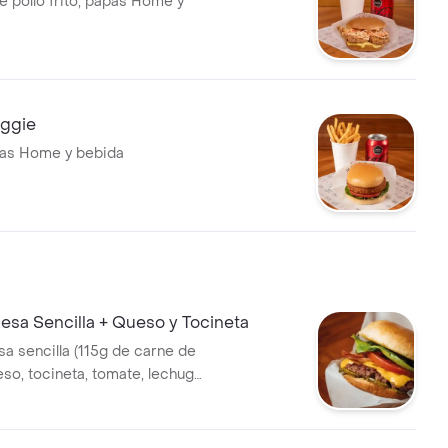
 pollo frito, papas Home y
ggie
pas Home y bebida
sa Sencilla + Queso y Tocineta
 sencilla (115g de carne de
eso, tocineta, tomate, lechuga
me