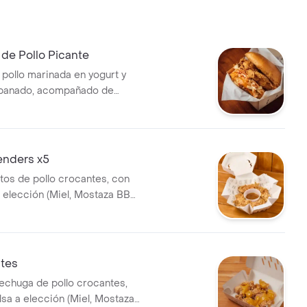
de Pollo Picante
pollo marinada en yogurt y
apanado, acompañado de
repollo (coleslaw) y salsa
enders x5
itos de pollo crocantes, con
 elección (Miel, Mostaza BBQ,
te o Salsa Home)
ites
echuga de pollo crocantes,
sa a elección (Miel, Mostaza