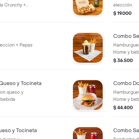
la Crunchy +
elección.
$ 19.000
Combo Sen
leccion + Papas
Hamburguesa
Home y beb
$ 36.500
Queso y Tocineta
Combo Do
on queso y
Hamburgues
 bebida
Home y beb
$ 44.400
eso y Tocineta
Combo San