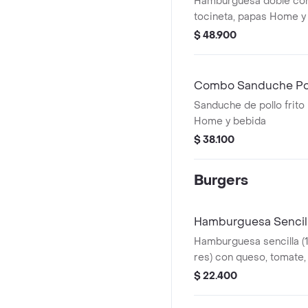
Hamburguesa doble con
tocineta, papas Home y
$ 48.900
Combo Sanduche Poll
Sanduche de pollo frito
Home y bebida
$ 38.100
Burgers
Hamburguesa Sencil
Hamburguesa sencilla (
res) con queso, tomate,
Home
$ 22.400