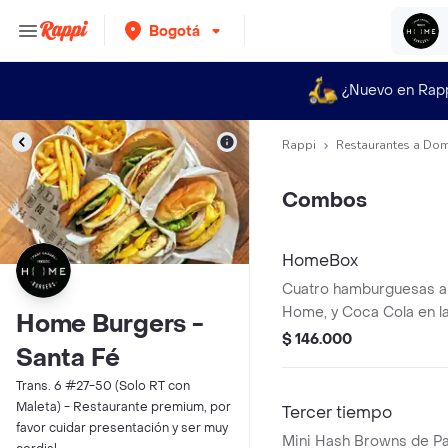
Bogotá
¿Nuevo en Rap
Rappi
Restaurantes a Dom
Combos
HomeBox
Cuatro hamburguesas a 
Home, y Coca Cola en la
Home Burgers -
$ 146.000
Santa Fé
Trans. 6 #27-50 (Solo RT con
Maleta) - Restaurante premium, por
Tercer tiempo
favor cuidar presentación y ser muy
Mini Hash Browns de Pa