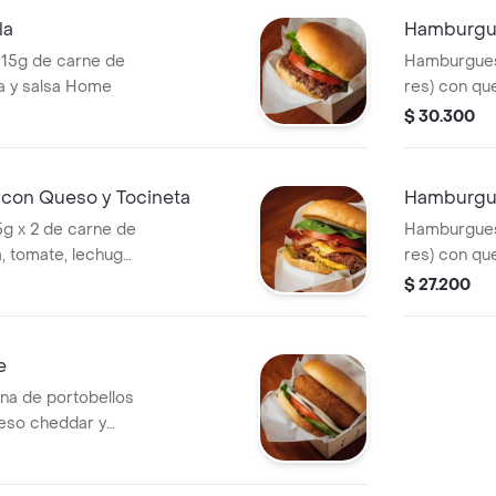
la
Hamburgu
115g de carne de
Hamburguesa
a y salsa Home
res) con qu
Home
$ 30.300
con Queso y Tocineta
Hamburgu
g x 2 de carne de
Hamburguesa
a, tomate, lechuga
res) con qu
y salsa Ho
$ 27.200
e
na de portobellos
ueso cheddar y
 de tomate,