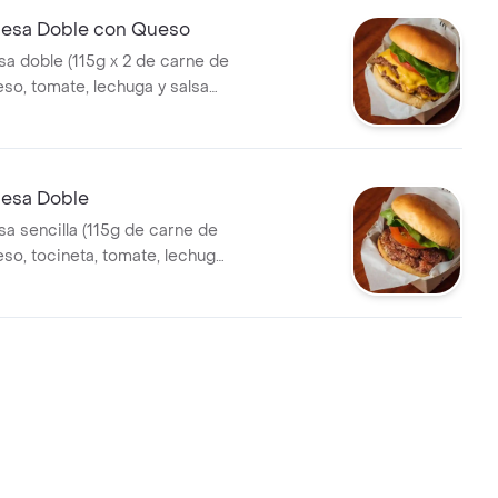
esa Doble con Queso
 doble (115g x 2 de carne de
eso, tomate, lechuga y salsa
esa Doble
 sencilla (115g de carne de
eso, tocineta, tomate, lechuga
me