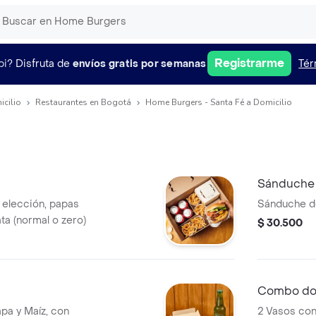
Registrarme
pi?
Disfruta de
envíos gratis por semanas
Tér
icilio
Restaurantes en Bogotá
Home Burgers - Santa Fé a Domicilio
Sánduche 
elección, papas
Sánduche de
ta (normal o zero)
$ 30.500
Combo dob
pa y Maíz, con
2 Vasos con