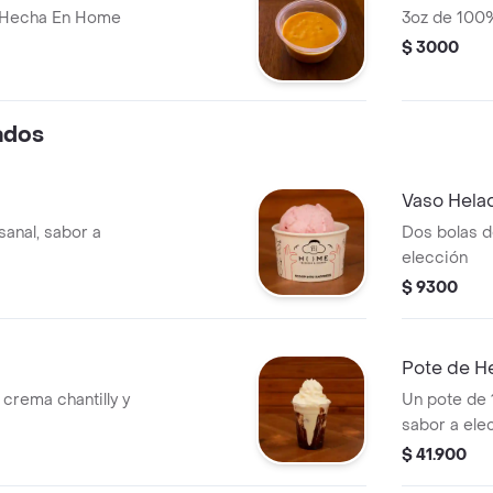
e Hecha En Home
3oz de 100
$ 3000
ados
Vaso Hela
sanal, sabor a
Dos bolas d
elección
$ 9300
Pote de He
crema chantilly y
Un pote de 1
sabor a ele
$ 41.900