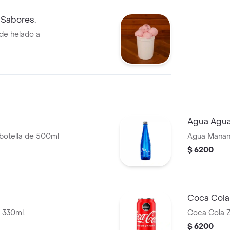
2 Sabores.
 de helado a
Agua Agua
 botella de 500ml
Agua Manant
$ 6200
Coca Cola
a 330ml.
Coca Cola Z
$ 6200