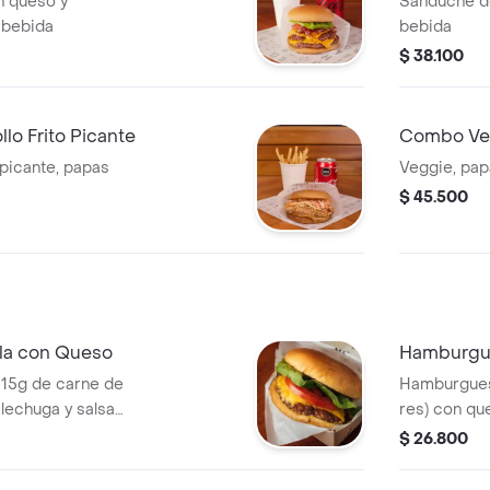
 queso y
Sanduche de
 bebida
bebida
$ 38.100
o Frito Picante
Combo Ve
 picante, papas
Veggie, pa
$ 45.500
la con Queso
Hamburgue
115g de carne de
Hamburguesa
 lechuga y salsa
res) con qu
y salsa Ho
$ 26.800