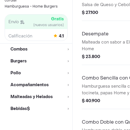
cordial
Salsa de Queso y Cebol
Hamburguesa - Home Burgers
Heineken
$ 27.100
Gratis
Envío
(nuevos usuarios)
Desempate
Calificación
4.1
Malteada con sabor a E
Home
Combos
$ 23.800
Burgers
Pollo
Combo Sencilla con 
Acompañamientos
Hamburguesa sencilla c
tocineta, papas Home y
Malteadas y Helados
$ 40.900
Bebidas$
Combo Doble con Qu