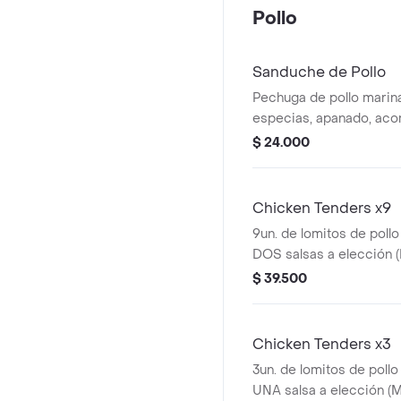
Pollo
Sanduche de Pollo
Pechuga de pollo marina
especias, apanado, ac
ensalada de repollo (co
$ 24.000
Chicken Tenders x9
9un. de lomitos de poll
DOS salsas a elección (
BBQ, Salsa Picante o S
$ 39.500
Chicken Tenders x3
3un. de lomitos de poll
UNA salsa a elección (M