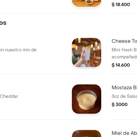
Home)
BBQ, Salsa 
$ 18.400
os
Cheese To
on nuestro mix de
Mini Hash B
acompañado
cebolla cru
$ 14.600
Mostaza 
 Cheddar
3oz de Sal
$ 3000
Miel de Ab