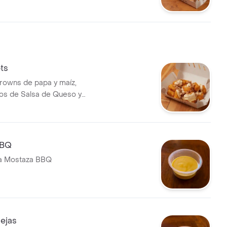
Picante o Salsa Home)
ts
rowns de papa y maíz,
s de Salsa de Queso y
nchy
BBQ
sa Mostaza BBQ
ejas