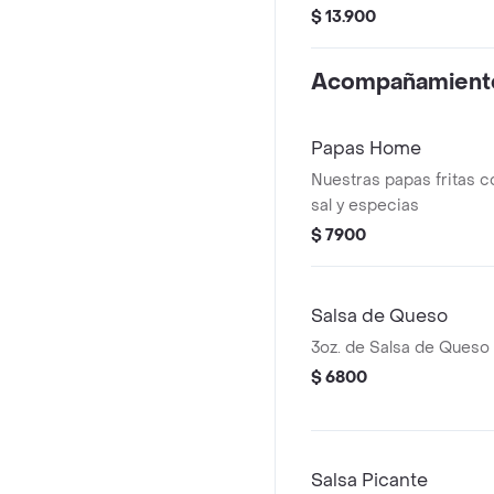
Salsa Picante o Salsa 
$ 13.900
Acompañamient
Papas Home
Nuestras papas fritas c
sal y especias
$ 7900
Salsa de Queso
3oz. de Salsa de Queso
$ 6800
Salsa Picante