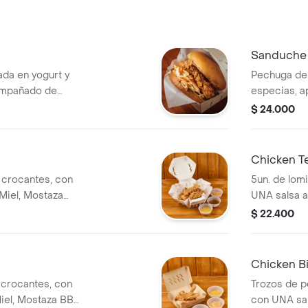
Sanduche 
da en yogurt y
Pechuga de 
ompañado de
especias, 
leslaw)
ensalada de 
$ 24.000
picante
Chicken T
o crocantes, con
5un. de lom
Miel, Mostaza
UNA salsa a
alsa Home)
Salsa Pican
$ 22.400
Chicken B
o crocantes, con
Trozos de p
iel, Mostaza BBQ,
con UNA sal