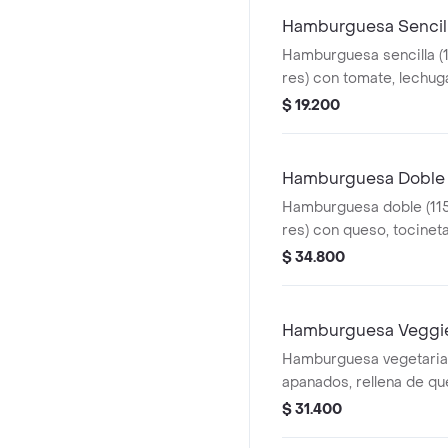
Hamburguesa Sencil
Hamburguesa sencilla (
res) con tomate, lechug
$ 19.200
Hamburguesa Doble 
Hamburguesa doble (115
res) con queso, tocinet
y salsa Home
$ 34.800
Hamburguesa Veggi
Hamburguesa vegetaria
apanados, rellena de q
mozzarella, acompañada
$ 31.400
lechuga y salsa Home