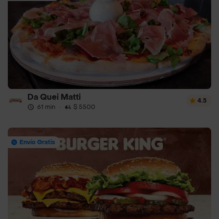
Da Quei Matti
4.5
61 min
·
$ 5500
Envío Gratis