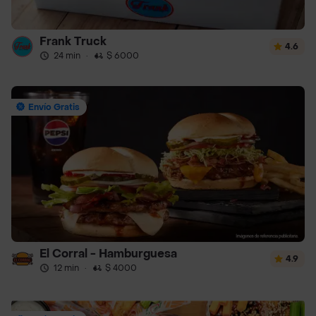
Frank Truck
4.6
24 min
·
$ 6000
Envío Gratis
El Corral - Hamburguesa
4.9
12 min
·
$ 4000