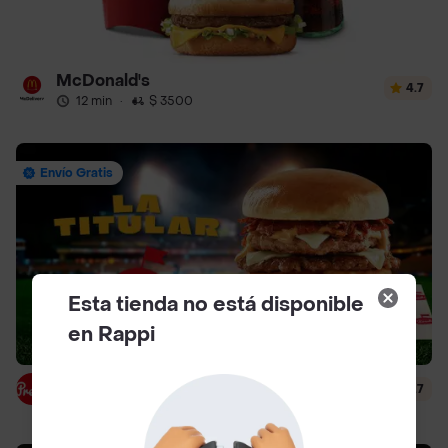
McDonald's
4.7
12 min
·
$ 3500
Envío Gratis
Esta tienda no está disponible
en Rappi
Presto
4.7
29 min
·
$ 4500