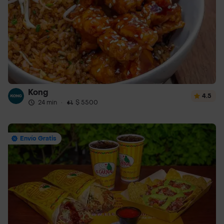
Kong
4.5
24 min
·
$ 5500
Envío Gratis