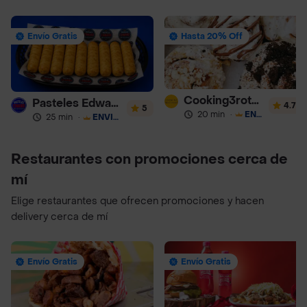
Envío Gratis
Hasta 20% Off
Cooking3rothers
Pasteles Edward
4.7
5
20 min
·
ENVÍO GRATIS
25 min
·
ENVÍO GRATIS
Restaurantes con promociones cerca de
mí
Elige restaurantes que ofrecen promociones y hacen
delivery cerca de mí
Envío Gratis
Envío Gratis