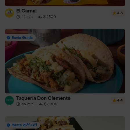
El Carnal
4.8
14 min
·
$ 4500
Envío Gratis
Taquería Don Clemente
4.4
29 min
·
$ 5000
Hasta 23% Off