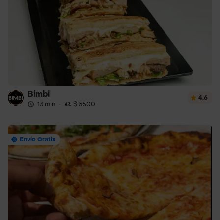
Bimbi
4.6
13 min
·
$ 5500
Envío Gratis