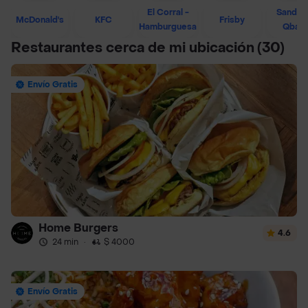
El Corral -
Sandwi
McDonald's
KFC
Frisby
Hamburguesa
Qban
Restaurantes cerca de mi ubicación
(30)
Envío Gratis
Home Burgers
4.6
24 min
·
$ 4000
Envío Gratis