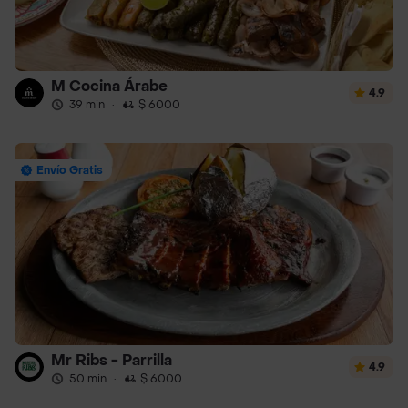
M Cocina Árabe
4.9
39 min
·
$ 6000
Envío Gratis
Mr Ribs - Parrilla
4.9
50 min
·
$ 6000