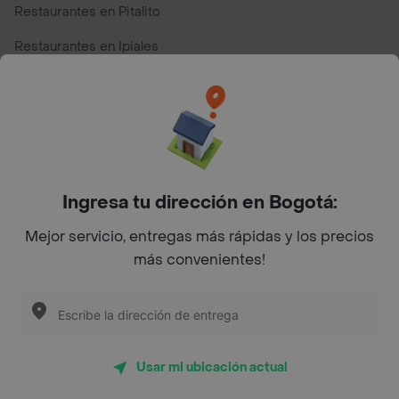
Restaurantes en Pitalito
Restaurantes en Ipiales
Restaurantes en San Andres
Restaurantes cerca de mi para pedir Comida a Domicilio -
Top Marcas y Cadenas de Restaurantes
Ingresa tu dirección en Bogotá:
Encuéntranos en estos países
Mejor servicio, entregas más rápidas y los precios
más convenientes!
App Store
Google play
AppGallery
Usar mi ubicación actual