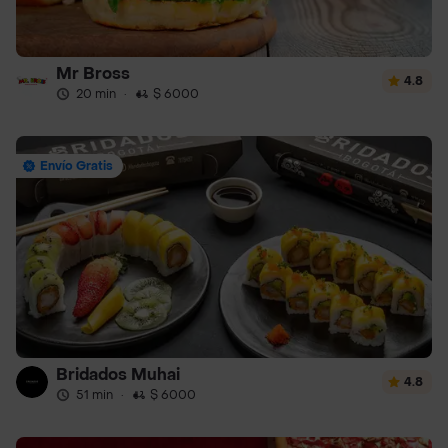
Mr Bross
4.8
20 min
·
$ 6000
Envío Gratis
Bridados Muhai
4.8
51 min
·
$ 6000