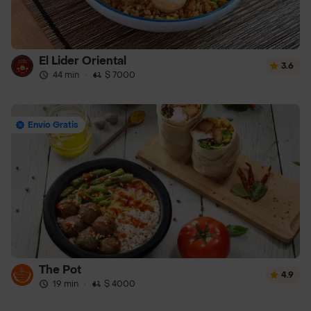
El Lider Oriental
3.6
44 min
·
$ 7000
Envío Gratis
The Pot
4.9
19 min
·
$ 4000