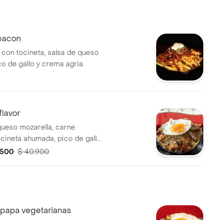
 bacon
s con tocineta, salsa de queso
o de gallo y crema agria.
flavor
ueso mozarella, carne
ocineta ahumada, pico de gallo
nillos agridulces, huevo frito,
.500
$ 40.900
casa y bbq. tyc.
: papa vegetarianas