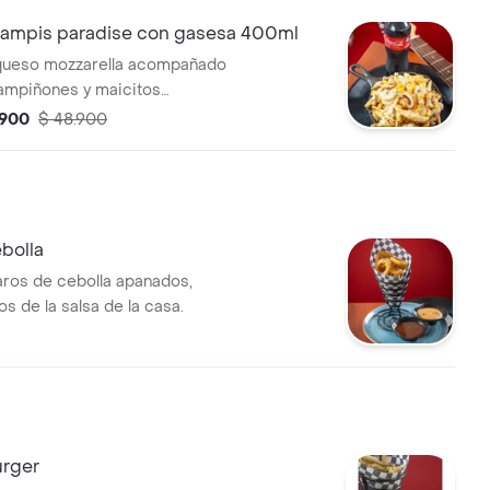
mpis paradise con gasesa 400ml
hampiñones y maicitos
n una deliciosa salsa blanca
.900
$ 48.900
 coca cola 400 ml. tyc.
bolla
aros de cebolla apanados,
 de la salsa de la casa.
urger