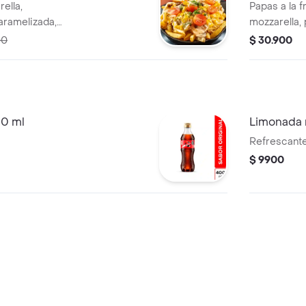
ella,
Papas a la france
aramelizada,
mozzarella, 
 y la deliciosa
, pepinillos
00
$ 30.900
pimenton ah
00 ml
Limonada 
Refrescante
$ 9900