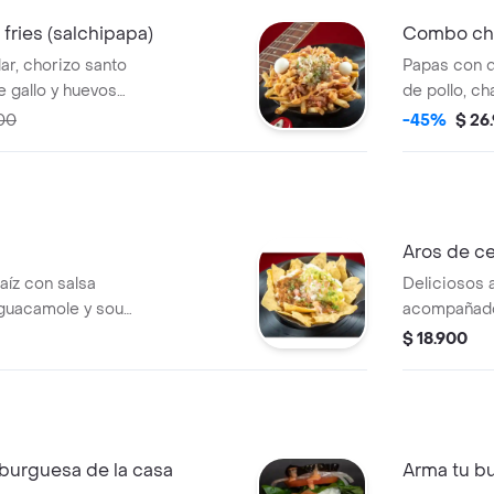
ries (salchipapa)
Combo cha
r, chorizo santo
Papas con queso mozzarella acompañado
e gallo y huevos
de pollo, c
ca Cola 400 ml.
salteados e
00
-45%
$ 26
de la casa +
Aros de ce
íz con salsa
Deliciosos 
,guacamole y sour
acompañados
$ 18.900
burguesa de la casa
Arma tu b