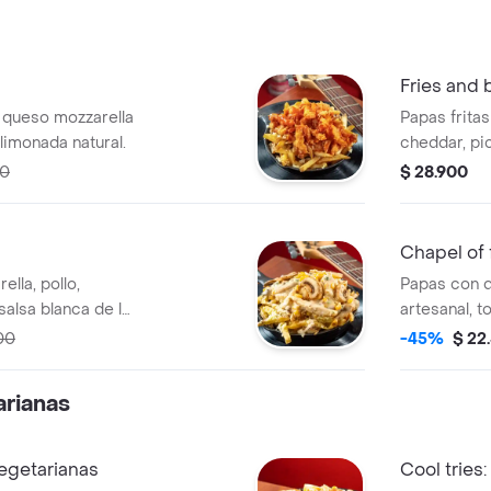
Fries and
 queso mozzarella
Papas frita
 limonada natural.
cheddar, pic
00
$ 28.900
Chapel of 
lla, pollo,
Papas con q
alsa blanca de la
artesanal, t
fresco, pepi
00
-45%
$ 22
salsa de la 
rianas
vegetarianas
Cool tries