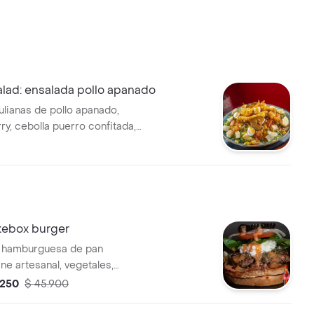
lad: ensalada pollo apanado
ulianas de pollo apanado,
ry, cebolla puerro confitada,
odorniz, pepinos agridulces,
armesano y crutones .
ebox burger
hamburguesa de pan
ne artesanal, vegetales,
elphia, pepinillos, panceta
.250
$ 45.900
alsa de la casa. Incluye papas