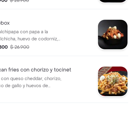
.900
$ 28.900
 la casa.
ebox
alchipapa con papa a la
alchicha, huevo de codorniz,
o, salsa piña, bbq artesanal y
.800
$ 26.900
e pimentón.
an fries con chorizo y tocinet
s con queso cheddar, chorizo,
co de gallo y huevos de