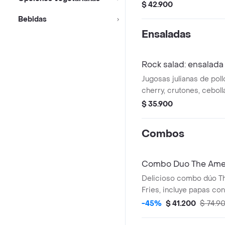
vegetales frescos, pepi
$ 42.900
moztaza, salsa de tomat
Bebidas
Ensaladas
Rock salad: ensalada 
Jugosas julianas de poll
cherry, crutones, ceboll
confitada, maicitos, q
$ 35.900
aderezo.
Combos
Combo Duo The Amer
Delicioso combo dúo T
Fries, incluye papas co
delicioso chorizo santo
-45%
$ 41.200
$ 74.9
premium, pico de gallo 
codorniz y 2 coca colas