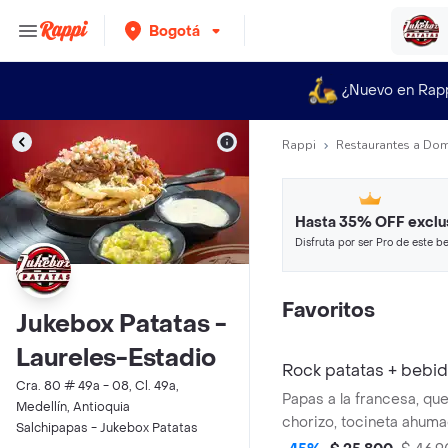
Bogotá
¿Nuevo en Rap
Rappi
Restaurantes a Dom
Hasta 35% OFF exclu
Disfruta por ser Pro de este be
restaurantes y tiendas más top
Favoritos
Jukebox Patatas -
Laureles-Estadio
Rock patatas + bebi
Cra. 80 # 49a - 08, Cl. 49a,
Papas a la francesa, qu
Medellín, Antioquia
chorizo, tocineta ahuma
Salchipapas - Jukebox Patatas
fresco, maicitos tiernos