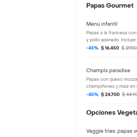
Papas Gourmet
Menú infantil
Papas a la francesa con
y pollo apanado. Incluye
-45%
$ 16.450
$ 29.9
Champis paradise
Papas con queso mozzare
champiñones y maíz en s
casa.
-45%
$ 24.700
$ 44.9
Opciones Vegeta
Veggie tries: papas 