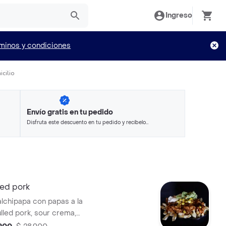
Ingreso
minos y condiciones
icilio
Envío gratis en tu pedido
Disfruta este descuento en tu pedido y recíbelo
en minutos.
led pork
alchipapa con papas a la
lled pork, sour crema,
maíz con cilantro y salsa bbq