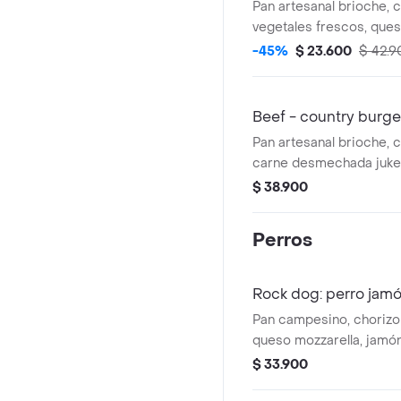
Pan artesanal brioche, c
vegetales frescos, ques
pepinillos agrios, panc
-45%
$ 23.600
$ 42.9
de la casa, papas.
Beef - country burg
Pan artesanal brioche, c
carne desmechada juke
philadelphia, vegetales 
$ 38.900
la francesa.
Perros
Rock dog: perro jamó
Pan campesino, chorizo
queso mozzarella, jamón
salsa blanca de la casa
$ 33.900
papas a la francesa.