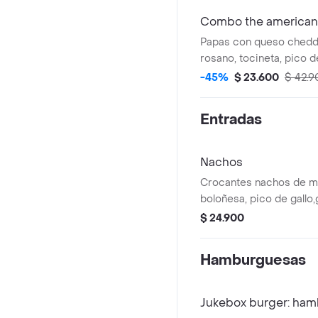
Combo the american f
Papas con queso chedda
rosano, tocineta, pico d
de codorniz. Incluye Co
-45%
$ 23.600
$ 42.9
Entradas
Nachos
Crocantes nachos de ma
boloñesa, pico de gallo
cream.
$ 24.900
Hamburguesas
Jukebox burger: ham