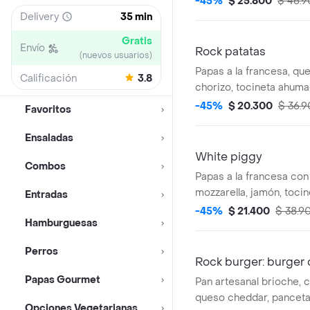
-45%
$ 25.800
$ 46.
salsa de la casa y bbq.
Delivery
35 min
Gratis
Envío
Rock patatas
(nuevos usuarios)
Papas a la francesa, qu
Calificación
3.8
chorizo, tocineta ahuma
fresco, maicitos tiernos
-45%
$ 20.300
$ 36.
Favoritos
salsa de la casa y bbq.ty
Ensaladas
White piggy
Combos
Papas a la francesa co
mozzarella, jamón, tocin
Entradas
de la casa.
-45%
$ 21.400
$ 38.9
Hamburguesas
Perros
Rock burger: burger
Papas Gourmet
Pan artesanal brioche, c
queso cheddar, pancet
Opciones Vegetarianas