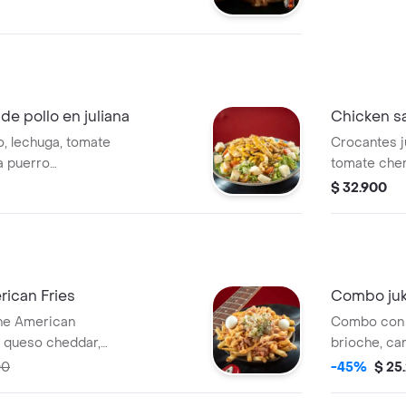
nos agridulces,
e y papas.tyc.
de pollo en juliana
Chicken sa
o, lechuga, tomate
Crocantes j
a puerro
tomate cher
ueso parmesano y
huevos de c
$ 32.900
maicitos, p
ican Fries
Combo juk
he American
Combo con 
n queso cheddar,
brioche, car
 rosano, tocineta
queso Philad
00
-45%
$ 25
y huevos de
ahumada y s
 400 ml.
y gaseosa.