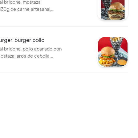
al brioche, mostaza
130g de carne artesanal,
ela, vegetales frescos y
rancesa, aplica tyc.
rger: burger pollo
al brioche, pollo apanado con
ostaza, aros de cebolla,
mada, queso mozzarella,
ate y papas.