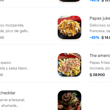
900
-45%
$ 15
 + bebida de 400
artesanal de
ml sabor a disponibilidad tyc.
Papas juk
eso mozzarella,
Delicioso s
da, pico de gallo
francesa, s
, huevo codorniz,
pico de gall
900
-45%
$ 14
c.
mayonesa d
The americ
n queso
Papas frita
eta y salsa blanca
tocineta, pi
codorniz.
00
$ 38.900
 cheddar
arne artesanal,
a ahumada,