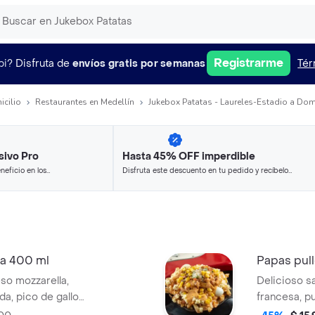
Registrarme
pi?
Disfruta de
envíos gratis por semanas
Tér
icilio
Restaurantes en Medellín
Jukebox Patatas - Laureles-Estadio a Dom
sivo Pro
Hasta 45% OFF imperdible
neficio en los
Disfruta este descuento en tu pedido y recíbelo
.
en minutos.
da 400 ml
Papas pul
eso mozzarella,
Delicioso s
da, pico de gallo
francesa, pu
, huevo codorniz,
guacamole, 