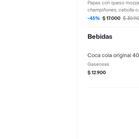
Papas con queso mozzar
champiñones, cebolla c
maicitos, tomates cherry
-45%
$ 17.000
$ 30.9
salsa blanca de la casa.
Bebidas
Coca cola original 4
Gaseosas
$ 12.900