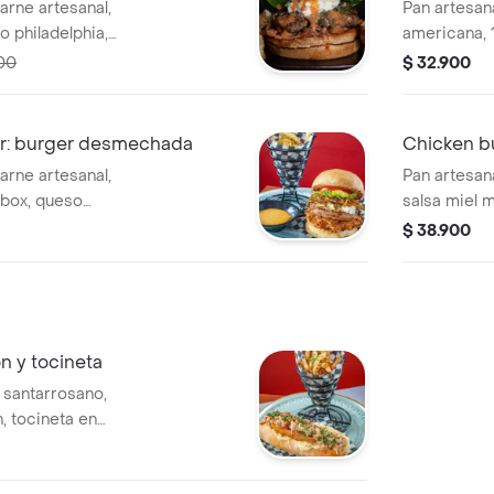
arne artesanal,
Pan artesan
o philadelphia,
americana, 
eta ahumada, salsa
queso mozar
00
$ 32.900
papas a la f
er: burger desmechada
Chicken bu
arne artesanal,
Pan artesan
box, queso
salsa miel m
frescos y papas a
panceta ahu
$ 38.900
lechuga,tom
n y tocineta
 santarrosano,
, tocineta en
 . acompañada de