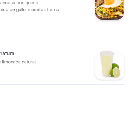
sa con queso
pico de gallo, maicitos tiernos
 agridulces, salsa mayonesa de
umado y huevo frito .
natural
 limonada natural.