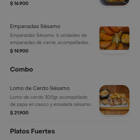
queso.
$ 16.900
Empanadas Sésamo
Empanadas Sésamo: 6 unidades de
empanadas de carne, acompañadas
de rodajas de limón y salsa.
$ 14.900
Combo
Lomo de Cerdo Sésamo
Lomo de cerdo 300gr acompañado
de papa en casco y ensalada sésamo.
$ 21.900
Platos Fuertes