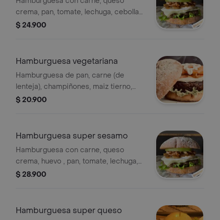
Hamburguesa con carne, queso
crema, pan, tomate, lechuga, cebolla
salteada, tocineta a la bbq y salsas
$ 24.900
sesamo. acompañada con papas en
casco.
Hamburguesa vegetariana
Hamburguesa de pan, carne (de
lenteja), champiñones, maiz tierno,
tomate, lechuga y cebolla.
$ 20.900
acompañada con papas en casco.
Hamburguesa super sesamo
Hamburguesa con carne, queso
crema, huevo , pan, tomate, lechuga,
cebolla salteada, tocineta y salsas
$ 28.900
sesamo. acompañada con papas en
casco.
Hamburguesa super queso