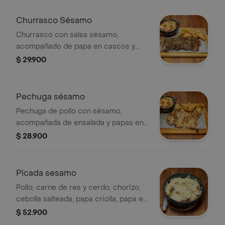
Churrasco Sésamo
Churrasco con salsa sésamo,
acompañado de papa en cascos y
ensalada con tomate cherry y maíz.
$ 29.900
Pechuga sésamo
Pechuga de pollo con sésamo,
acompañada de ensalada y papas en
cascos.
$ 28.900
Picada sesamo
Pollo, carne de res y cerdo, chorizo,
cebolla salteada, papa criolla, papa en
casquitos, moneditas de plátano y
$ 52.900
loncha de queso. (2 personas).