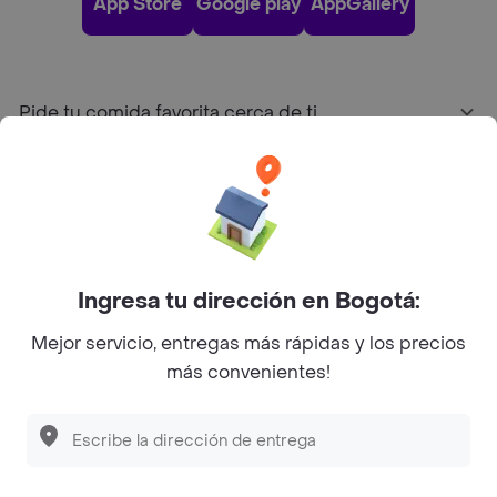
App Store
Google play
AppGallery
Pide tu comida favorita cerca de ti
Categorías
Únete a Rappi
Ingresa tu dirección en Bogotá:
Sobre Rappi
Mejor servicio, entregas más rápidas y los precios
más convenientes!
Facebook
Twitter
Instagram
©
2026
Rappi Inc. All rights reserved.