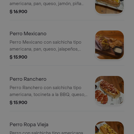
americana, pan, queso, jamón, piña
melada y papas fosforito. Incluye
$ 16.900
salsas.
Perro Mexicano
Perro Mexicano con salchicha tipo
americana, pan, queso, jalapeños,
papas fosforito y salsas de sésamo.
$ 15.900
Perro Ranchero
Perro Ranchero con salchicha tipo
americana, tocineta a la BBQ, queso,
papas fosforito y salsas. Servido en
$ 15.900
pan.
Perro Ropa Vieja
Perro con salchicha tipo americana,