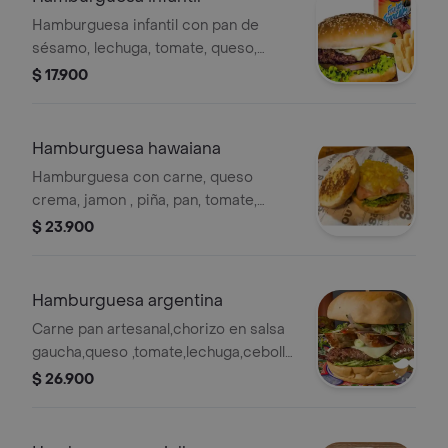
Hamburguesa infantil con pan de
sésamo, lechuga, tomate, queso,
papas fritas y jugo Hit de 300 ml.
$ 17.900
Hamburguesa hawaiana
Hamburguesa con carne, queso
crema, jamon , piña, pan, tomate,
lechuga, cebolla grille y salsas
$ 23.900
sesamo. acompañada con papas en
cascos.
Hamburguesa argentina
Carne pan artesanal,chorizo en salsa
gaucha,queso ,tomate,lechuga,cebolla
salteada,y salsa sesamo con papas en
$ 26.900
cascos.