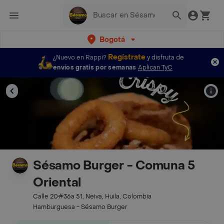
Bogotá
Regístrate
¿Nuevo en Rappi?
y disfruta de
envíos gratis por semanas
Aplican TyC
Sésamo Burger - Comuna 5
Oriental
Calle 20#36a 51, Neiva, Huila, Colombia
Hamburguesa - Sésamo Burger