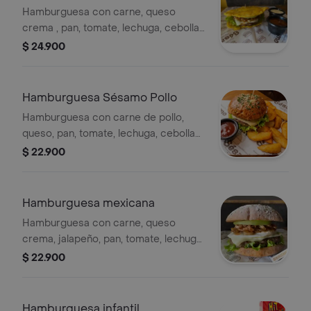
Hamburguesa con carne, queso
crema , pan, tomate, lechuga, cebolla
salteada, patacones y salsas sesamo.
$ 24.900
acompañado con papas en casco.
Hamburguesa Sésamo Pollo
Hamburguesa con carne de pollo,
queso, pan, tomate, lechuga, cebolla
grille y salsas sesamo. acompañado
$ 22.900
con papas en cascos.
Hamburguesa mexicana
Hamburguesa con carne, queso
crema, jalapeño, pan, tomate, lechuga,
cebolla, pico e gallo y salsas sesamo.
$ 22.900
acompañado con papas en cascos.
Hamburguesa infantil