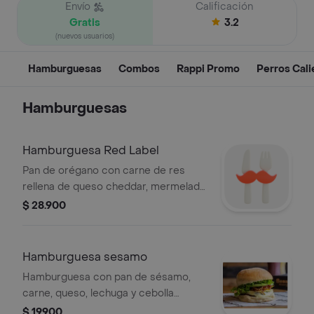
Envío
Calificación
Gratis
3.2
(nuevos usuarios)
Hamburguesas
Combos
Rappi Promo
Perros Cal
Hamburguesas
Hamburguesa Red Label
Pan de orégano con carne de res
rellena de queso cheddar, mermelada
de tocineta ahumada reducida en
$ 28.900
whisky, pan, salsas sésamo,
acompañada de papas rústicas.
Hamburguesa sesamo
Hamburguesa con pan de sésamo,
carne, queso, lechuga y cebolla
caramelizada.
$ 19.900