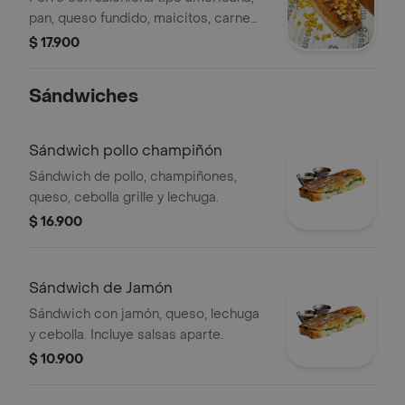
pan, queso fundido, maicitos, carne
desmechada, papas fosforito, cebolla
$ 17.900
y salsas sesamo. .
Sándwiches
Sándwich pollo champiñón
Sándwich de pollo, champiñones,
queso, cebolla grille y lechuga.
$ 16.900
Sándwich de Jamón
Sándwich con jamón, queso, lechuga
y cebolla. Incluye salsas aparte.
$ 10.900