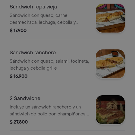
Sándwich ropa vieja
Sándwich con queso, carne
desmechada, lechuga, cebolla y
maicitos.
$ 17.900
Sándwich ranchero
Sándwich con queso, salami, tocineta,
lechuga y cebolla grille
$ 16.900
2 Sandwiche
Incluye un sándwich ranchero y un
sándwich de pollo con champiñones.
Ambos con lechuga y queso.
$ 27.800