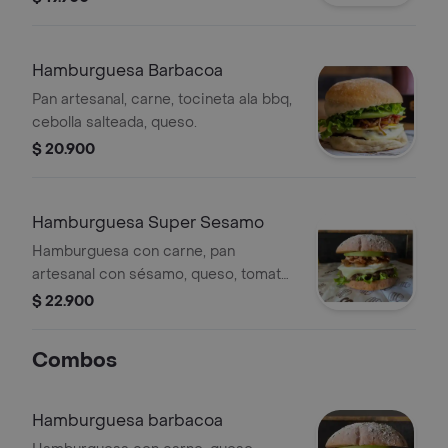
Hamburguesa Barbacoa
Pan artesanal, carne, tocineta ala bbq,
cebolla salteada, queso.
$ 20.900
Hamburguesa Super Sesamo
Hamburguesa con carne, pan
artesanal con sésamo, queso, tomate,
lechuga, cebolla salteada, tocineta,
$ 22.900
salsa de sésamo y huevo.
Combos
Hamburguesa barbacoa