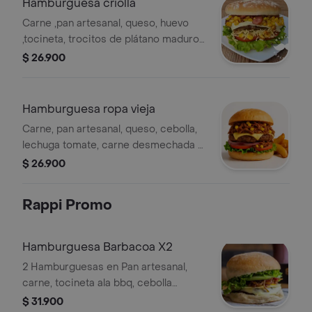
Hamburguesa criolla
Carne ,pan artesanal, queso, huevo
,tocineta, trocitos de plátano maduro,
maíz tierno, cebolla, tomate, lechuga,
$ 26.900
acompañada con papas en casco.
Hamburguesa ropa vieja
Carne, pan artesanal, queso, cebolla,
lechuga tomate, carne desmechada y
maiz tierno acompañada con papas
$ 26.900
en cascos .
Rappi Promo
Hamburguesa Barbacoa X2
2 Hamburguesas en Pan artesanal,
carne, tocineta ala bbq, cebolla
salteada, queso.
$ 31.900