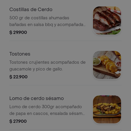
Costillas de Cerdo
500 gr de costillas ahumadas
bañadas en salsa bbq y acompañadas
de papas criollas al vapor.
$ 29.900
Tostones
Tostones crujientes acompañados de
guacamole y pico de gallo.
$ 22.900
Lomo de cerdo sésamo
Lomo de cerdo 300gr acompañado
de papa en cascos, ensalada sésamo,
papas criollas y plátano frito.
$ 27.900