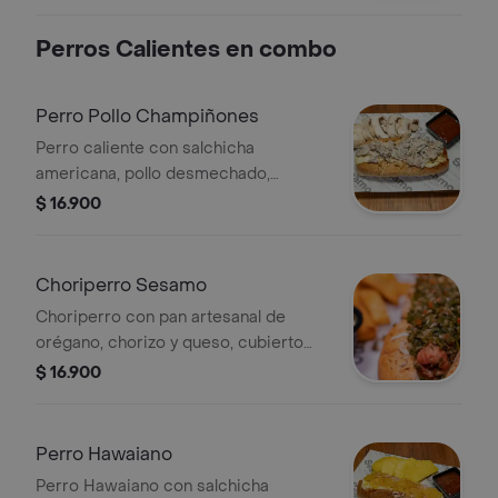
Perros Calientes en combo
Perro Pollo Champiñones
Perro caliente con salchicha
americana, pollo desmechado,
champiñones, queso y papas fosforito
$ 16.900
en pan. Incluye salsas.
Choriperro Sesamo
Choriperro con pan artesanal de
orégano, chorizo y queso, cubierto
con chimichurri.
$ 16.900
Perro Hawaiano
Perro Hawaiano con salchicha