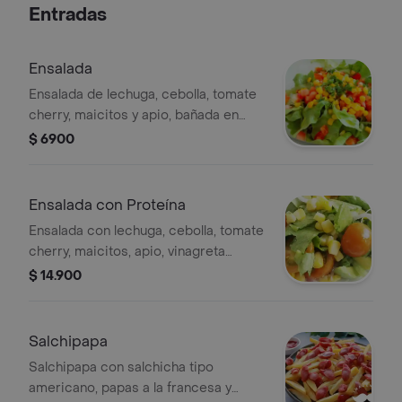
Entradas
Ensalada
Ensalada de lechuga, cebolla, tomate
cherry, maicitos y apio, bañada en
vinagreta de sésamo.
$ 6900
Ensalada con Proteína
Ensalada con lechuga, cebolla, tomate
cherry, maicitos, apio, vinagreta
sesamo y proteína.
$ 14.900
Salchipapa
Salchipapa con salchicha tipo
americano, papas a la francesa y