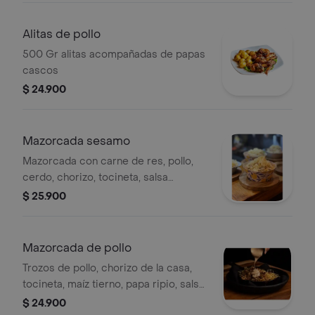
Alitas de pollo
500 Gr alitas acompañadas de papas
cascos
$ 24.900
Mazorcada sesamo
Mazorcada con carne de res, pollo,
cerdo, chorizo, tocineta, salsa
sésamo, maíz tierno y queso
$ 25.900
gratinado.
Mazorcada de pollo
Trozos de pollo, chorizo de la casa,
tocineta, maíz tierno, papa ripio, salsa
sésamo, queso mozarella gratinado.
$ 24.900