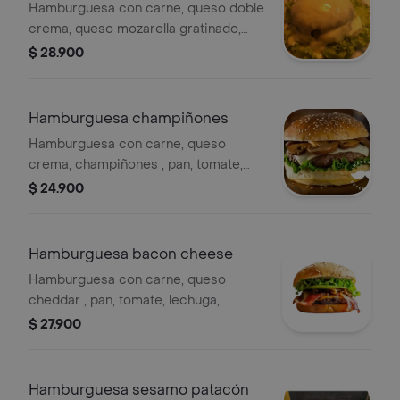
Hamburguesa con carne, queso doble
crema, queso mozarella gratinado,
cheddar, pan, tomate, lechuga, cebolla
$ 28.900
y salsas sesamo. acompa con papas
en casco.
Hamburguesa champiñones
Hamburguesa con carne, queso
crema, champiñones , pan, tomate,
lechuga, cebolla grille, y salsas
$ 24.900
sesamo. acompañada con papas en
casco.
Hamburguesa bacon cheese
Hamburguesa con carne, queso
cheddar , pan, tomate, lechuga,
cebolla salteada, tocineta y salsas
$ 27.900
sesamo. acompañada con papas
encasco.
Hamburguesa sesamo patacón