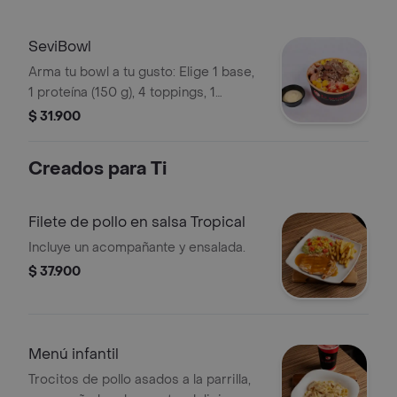
SeviBowl
Arma tu bowl a tu gusto: Elige 1 base,
1 proteína (150 g), 4 toppings, 1
complemento (chorizo o tocineta), 1
$ 31.900
terminado y 2 salsas para crear tu
combinación ideal. Un bowl
Creados para Ti
abundante donde la proteína sí es
protagonista. Perfecto para una
comida completa con el sabor
Filete de pollo en salsa Tropical
tradicional de La Sevillana.
Incluye un acompañante y ensalada.
$ 37.900
Menú infantil
Trocitos de pollo asados a la parrilla,