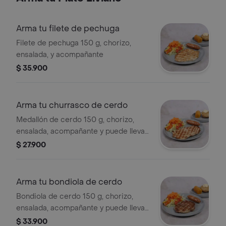
Arma tu filete de pechuga
Filete de pechuga 150 g, chorizo,
ensalada, y acompañante
$ 35.900
Arma tu churrasco de cerdo
Medallón de cerdo 150 g, chorizo,
ensalada, acompañante y puede llevar
bebida a elección por un valor
$ 27.900
adicional.
Arma tu bondiola de cerdo
Bondiola de cerdo 150 g, chorizo,
ensalada, acompañante y puede llevar
bebida a elección por un valor
$ 33.900