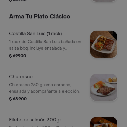
Arma Tu Plato Clásico
Costilla San Luis (1 rack)
1 rack de Costilla San Luis bañada en
salsa bbq, incluye ensalada y
acompañante a elección.
$ 69.900
Churrasco
Churrasco 250 g lomo caracho,
ensalada y acompañante a elección.
$ 68.900
Filete de salmón 300gr