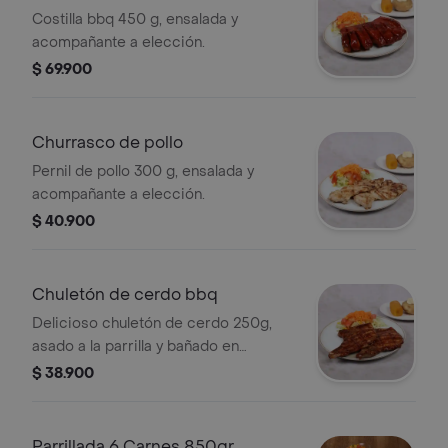
Costilla bbq 450 g, ensalada y
acompañante a elección.
$ 69.900
Churrasco de pollo
Pernil de pollo 300 g, ensalada y
acompañante a elección.
$ 40.900
Chuletón de cerdo bbq
Delicioso chuletón de cerdo 250g,
asado a la parrilla y bañado en
exquisita salsa bbq, acompañado de
$ 38.900
ensalada y un acompañante adicional
a elección del cliente.
Parrillada 6 Carnes 850gr