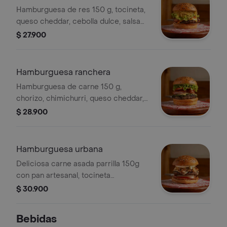
Hamburguesa de res 150 g, tocineta,
queso cheddar, cebolla dulce, salsa
bbq, tomate, lechuga y salsas.
$ 27.900
Hamburguesa ranchera
Hamburguesa de carne 150 g,
chorizo, chimichurri, queso cheddar,
tomate, lechuga, cebolla y salsas.
$ 28.900
Hamburguesa urbana
Deliciosa carne asada parrilla 150g
con pan artesanal, tocineta
caramelizada, cebolla, tomate, ripio
$ 30.900
de papa y salsas: piña, tartara, sour
cream y mostaza.
Bebidas