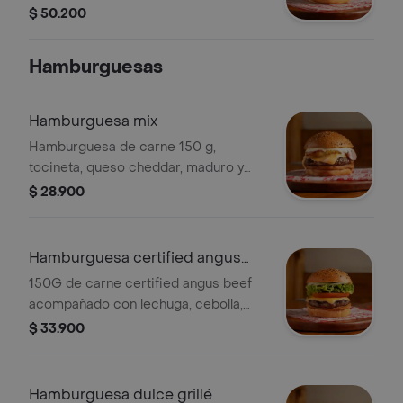
tomate, ripio de papa y salsas.
$ 50.200
acompañante y bebida a elección.
Hamburguesas
Hamburguesa mix
Hamburguesa de carne 150 g,
tocineta, queso cheddar, maduro y
sour cream.
$ 28.900
Hamburguesa certified angus
beef
150G de carne certified angus beef
acompañado con lechuga, cebolla,
tomate, queso cheddar y salsas de la
$ 33.900
casa bbq y mayonesa
Hamburguesa dulce grillé