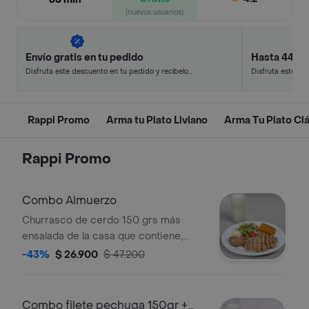
(nuevos usuarios)
Envío gratis en tu pedido
Hasta 44% 
Disfruta este descuento en tu pedido y recíbelo
Disfruta este de
en minutos.
en minutos.
Rappi Promo
Arma tu Plato Liviano
Arma Tu Plato Cl
Rappi Promo
Combo Almuerzo
Churrasco de cerdo 150 grs más
ensalada de la casa que contiene,
lechuga, zanahoria tomate y vinagreta
-43%
$ 26.900
$ 47.200
de miel mostaza, acompañante a
elección y Limonada.
Combo filete pechuga 150gr +