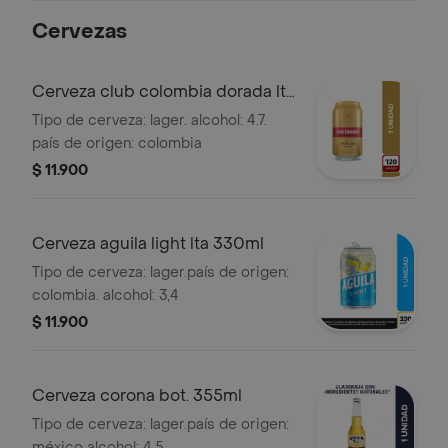
Cervezas
Cerveza club colombia dorada lta
330ml
Tipo de cerveza: lager. alcohol: 4.7.
país de origen: colombia
$ 11.900
Cerveza aguila light lta 330ml
Tipo de cerveza: lager.país de origen:
colombia. alcohol: 3,4
$ 11.900
Cerveza corona bot. 355ml
Tipo de cerveza: lager.país de origen:
méxico alcohol: 4,5