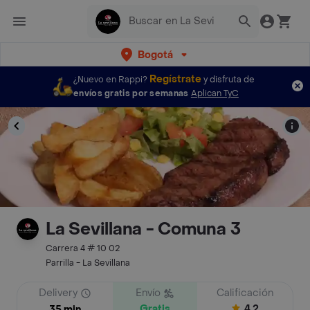
Bogotá
Regístrate
¿Nuevo en Rappi?
y disfruta de
envíos gratis por semanas
Aplican TyC
La Sevillana - Comuna 3
Carrera 4 # 10 02
Parrilla - La Sevillana
Delivery
Envío
Calificación
Gratis
4.2
35 min