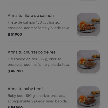
adicional.
Arma tu filete de salmón
Filete de salmón 150 g, chorizo,
ensalada, acompañante y puede llevar
bebida a elección por un valor
$ 51.900
adicional.
Arma tu churrasco de res
Churrasco de res 150 g, chorizo,
ensalada, acompañante y puede llevar
bebida a elección por un valor
$ 45.900
adicional
Arma tu baby beef
Baby beef 150 g, chorizo, ensalada,
acompañante y puede llevar bebida a
elección por un valor adicional.
$ 54.900