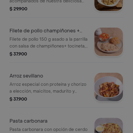
acompañados de nuestra deliciosa
pasta alfredo y bebida a elección.
$ 29.900
Filete de pollo champiñones +
Tocineta
Filete de pollo 150 g asado a la parrilla
con salsa de champiñones+ tocineta,
ensalada de la casa y acompañante a
$ 37.900
elección.
Arroz sevillano
Arroz especial con proteína y chorizo
a elección, maicitos, madurito y
tocineta.
$ 37.900
Pasta carbonara
Pasta carbonara con opción de cerdo