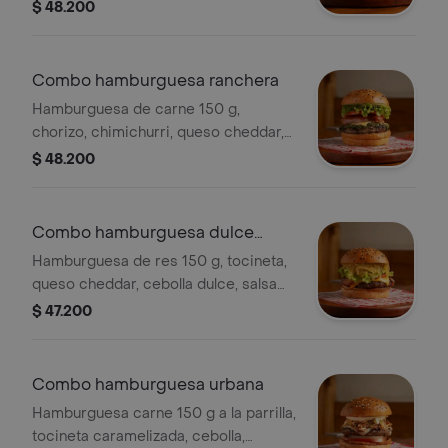
sour cream, acompañante y bebida a
$ 48.200
elección.
Combo hamburguesa ranchera
Hamburguesa de carne 150 g,
chorizo, chimichurri, queso cheddar,
tomate, lechuga, cebolla.
$ 48.200
Combo hamburguesa dulce
grillé
Hamburguesa de res 150 g, tocineta,
queso cheddar, cebolla dulce, salsa
bbq, tomate, lechuga, salsas,
$ 47.200
acompañamiento y bebida a elección.
Combo hamburguesa urbana
Hamburguesa carne 150 g a la parrilla,
tocineta caramelizada, cebolla,