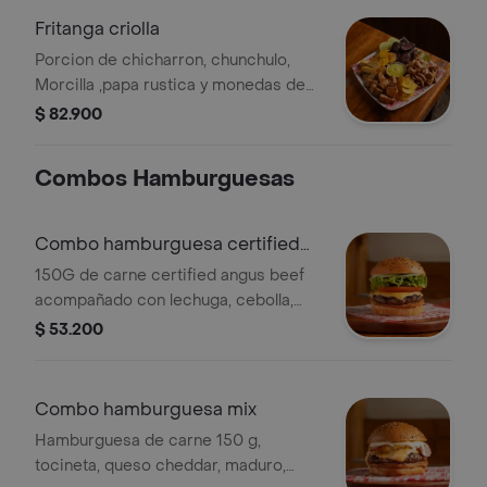
Fritanga criolla
Porcion de chicharron, chunchulo,
Morcilla ,papa rustica y monedas de
platano. 750gr.
$ 82.900
Combos Hamburguesas
Combo hamburguesa certified
angus beef
150G de carne certified angus beef
acompañado con lechuga, cebolla,
tomate, queso cheddar y salsas de la
$ 53.200
casa bbq y mayonesa acompañante y
bebida a elección.
Combo hamburguesa mix
Hamburguesa de carne 150 g,
tocineta, queso cheddar, maduro,