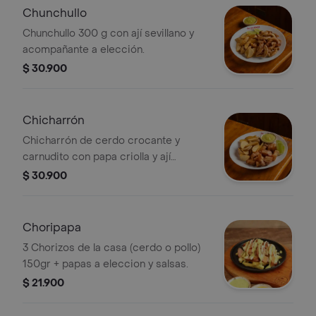
Chunchullo
Chunchullo 300 g con ají sevillano y
acompañante a elección.
$ 30.900
Chicharrón
Chicharrón de cerdo crocante y
carnudito con papa criolla y ají
sevillano.
$ 30.900
Choripapa
3 Chorizos de la casa (cerdo o pollo)
150gr + papas a eleccion y salsas.
$ 21.900