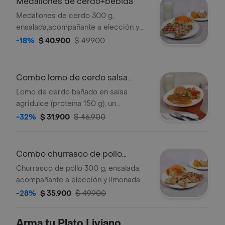
Medallones de cerdo+bebida
Medallones de cerdo 300 g,
ensalada,acompañante a elección y
bebida postobon 400ml o limonada
-18%
$ 40.900
$ 49.900
natural.
Combo lomo de cerdo salsa
tropical 150g
Lomo de cerdo bañado en salsa
agridulce (proteína 150 g), un
equilibrio perfecto entre dulzura y
-32%
$ 31.900
$ 46.900
caracter, incluye un acompañante a
elección, ensalada de la casa y
bebida postobon o limonada natural
Combo churrasco de pollo
limonada
Churrasco de pollo 300 g, ensalada,
acompañante a elección y limonada
natural.
-28%
$ 35.900
$ 49.900
Arma tu Plato Liviano