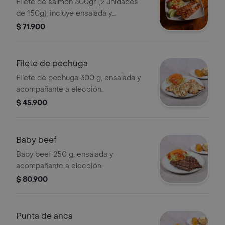
Filete de salmón 300gr (2 unidades
de 150g), incluye ensalada y
acompañante a elección.
$ 71.900
Filete de pechuga
Filete de pechuga 300 g, ensalada y
acompañante a elección.
$ 45.900
Baby beef
Baby beef 250 g, ensalada y
acompañante a elección.
$ 80.900
Punta de anca