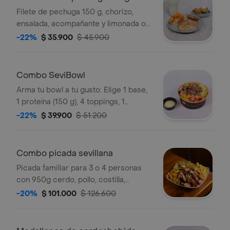
bebida
Filete de pechuga 150 g, chorizo,
ensalada, acompañante y limonada o
productos postobon 400ml
-22%
$ 35.900
$ 45.900
Combo SeviBowl
Arma tu bowl a tu gusto: Elige 1 base,
1 proteína (150 g), 4 toppings, 1
complemento (chorizo o tocineta), 1
-22%
$ 39.900
$ 51.200
terminado y 2 salsas para crear tu
combinación ideal. Un bowl
abundante donde la proteína sí es
Combo picada sevillana
protagonista. Perfecto para una
Picada familiar para 3 o 4 personas
comida completa con el sabor
con 950g cerdo, pollo, costilla,
tradicional de La Sevillana.
chorizo, moneditas de plátano y papa
-20%
$ 101.000
$ 126.600
criolla + 3 limonadas.