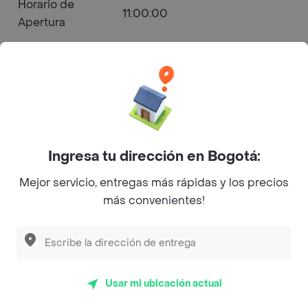
Horario de
11:00:00
Apertura
Horario de
21:45:00
Cierre
La Sevillana - Comuna 3 Menú a
Ingresa tu dirección en Bogotá:
Domicilio
Mejor servicio, entregas más rápidas y los precios
4.2
(188)
más convenientes!
Parrilla
Abierto
Usar mi ubicación actual
Horarios de Apertura y Cierre