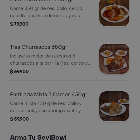
Carne 850 gr de res, pollo, cerdo,
costilla, chuletón de cerdo y dos
chorizos de la casa. incluye tres
$ 79.900
acompañantes y ensalada.
Tres Churrascos 680gr
Incluye lo mejor de nuestros 3
churrascos a la parrilla (res, cerdo y
pollo) 2 chorizos de la casa. Incluye 2
$ 69.900
acompañantes y ensalada
Parrillada Mixta 3 Carnes 450gr
Carne mixta 450 g de res, pollo y
cerdo. incluye un acompañante y
ensalada.
$ 59.900
Arma Tu SeviBowl