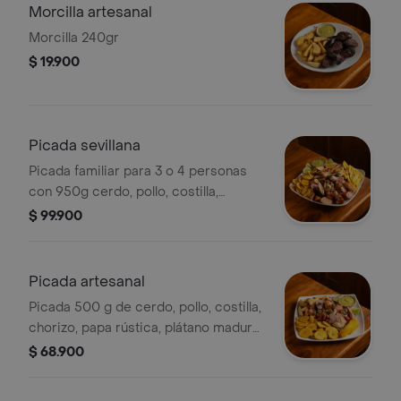
Morcilla artesanal
Morcilla 240gr
$ 19.900
Picada sevillana
Picada familiar para 3 o 4 personas
con 950g cerdo, pollo, costilla,
chorizo, moneditas de plátano y papa
$ 99.900
Rustica
Picada artesanal
Picada 500 g de cerdo, pollo, costilla,
chorizo, papa rústica, plátano maduro
y moneditas de plátano.
$ 68.900