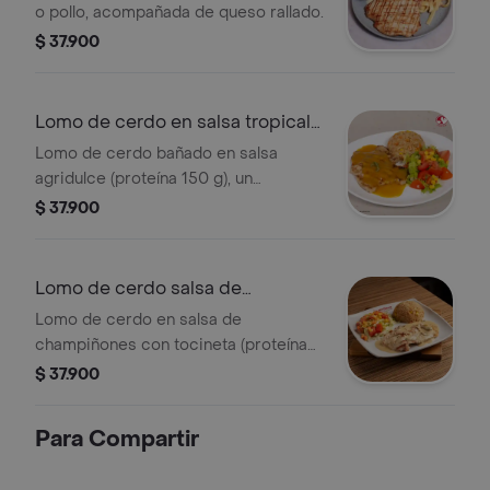
o pollo, acompañada de queso rallado.
$ 37.900
Lomo de cerdo en salsa tropical
150g
Lomo de cerdo bañado en salsa
agridulce (proteína 150 g), un
equilibrio perfecto entre dulzura y
$ 37.900
caracter, incluye un acompañante a
elección y ensalada de la casa
Lomo de cerdo salsa de
champi+tocineta
Lomo de cerdo en salsa de
champiñones con tocineta (proteína
150 g) suavidad, cremosidad y el
$ 37.900
toque ahumado perfecto,
Para Compartir