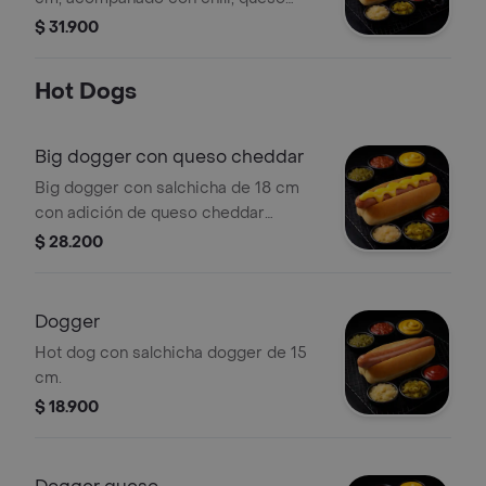
fundido, papas chips y bebida a
$ 31.900
elección.
Hot Dogs
Big dogger con queso cheddar
Big dogger con salchicha de 18 cm
con adición de queso cheddar
fundido
$ 28.200
Dogger
Hot dog con salchicha dogger de 15
cm.
$ 18.900