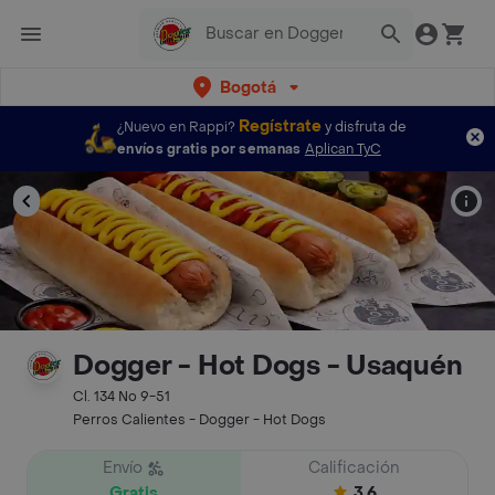
Bogotá
Regístrate
¿Nuevo en Rappi?
y disfruta de
envíos gratis por semanas
Aplican TyC
Dogger - Hot Dogs - Usaquén
Cl. 134 No 9-51
Perros Calientes - Dogger - Hot Dogs
Envío
Calificación
Gratis
3.6