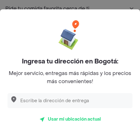
Pide tu comida favorita cerca de ti
Categorías
Únete a Rappi
Ingresa tu dirección en Bogotá:
Sobre Rappi
Mejor servicio, entregas más rápidas y los precios
más convenientes!
Facebook
Twitter
Instagram
©
2026
Rappi Inc. All rights reserved.
Usar mi ubicación actual
Rappi S.A.S. --- NIT 900.843.898-9 --- Calle 63 # 16A-02
Bogotá D.C. --- notificacionesrappi@rappi.com