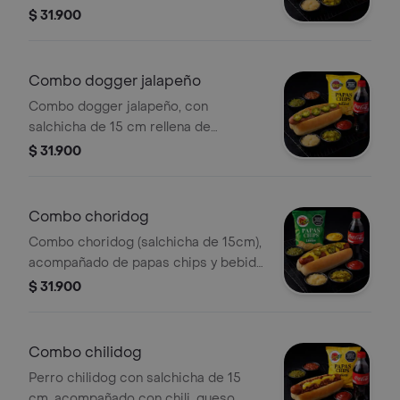
queso) , papas chips y bebida a
$ 31.900
elección.
Combo dogger jalapeño
Combo dogger jalapeño, con
salchicha de 15 cm rellena de
jalapeños, papas chips y bebida a
$ 31.900
elección.
Combo choridog
Combo choridog (salchicha de 15cm),
acompañado de papas chips y bebida
a elección.
$ 31.900
Combo chilidog
Perro chilidog con salchicha de 15
cm, acompañado con chili, queso