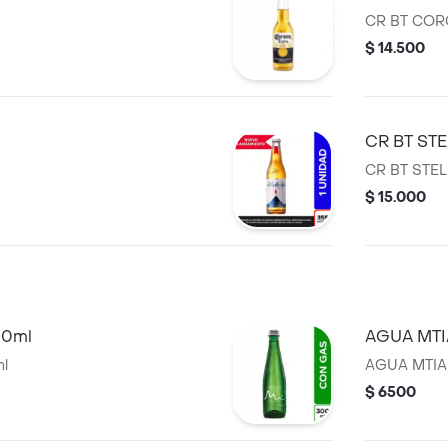
CR BT CO
$ 14.500
CR BT ST
CR BT STEL
$ 15.000
00ml
AGUA MTI
l
AGUA MTIA
$ 6500