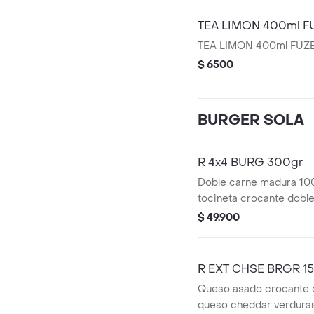
TEA LIMON 400ml F
TEA LIMON 400ml FUZ
$ 6500
BURGER SOLA
R 4x4 BURG 300gr
Doble carne madura 100
tocineta crocante dobl
verduras frescas
$ 49.900
R EXT CHSE BRGR 1
Queso asado crocante 
queso cheddar verduras