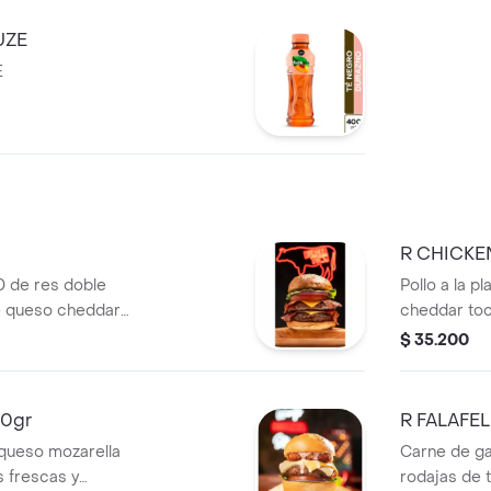
UZE
E
R CHICKE
 de res doble
Pollo a la 
e queso cheddar
cheddar toc
mostaza y v
$ 35.200
50gr
R FALAFEL
queso mozarella
Carne de g
 frescas y
rodajas de 