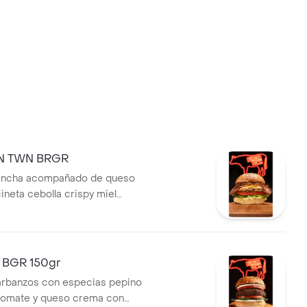
N TWN BRGR
plancha acompañado de queso
ineta cebolla crispy miel
egetales frescos
 BGR 150gr
arbanzos con especias pepino
tomate y queso crema con