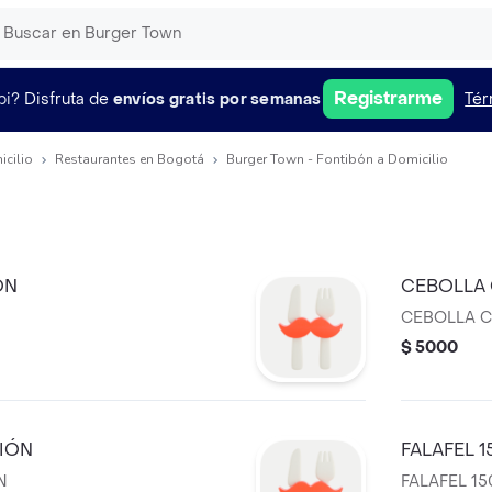
Registrarme
pi?
Disfruta de
envíos gratis por semanas
Tér
icilio
Restaurantes en Bogotá
Burger Town - Fontibón a Domicilio
ÓN
CEBOLLA 
CEBOLLA C
$ 5000
CIÓN
FALAFEL 1
N
FALAFEL 15