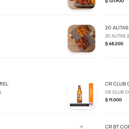
$ 131.900
20 ALITAS
20 ALITAS 
$ 68.200
MIEL
CR CLUB 
L
CR CLUB C
$ 11.000
CR BT CO