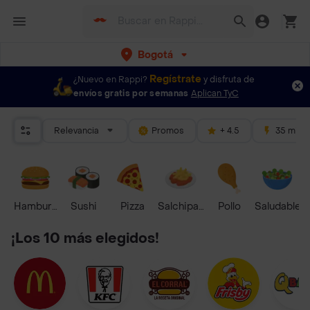
Bogotá
Regístrate
¿Nuevo en Rappi?
y disfruta de
envíos gratis por semanas
Aplican TyC
Relevancia
Promos
+ 4.5
35 mins
Hamburguesa
Sushi
Pizza
Salchipapas
Pollo
Saludable
¡Los 10 más elegidos!