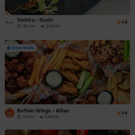
Toshiro - Sushi
4.8
20 min
·
$ 5000
Envío Gratis
Buffalo Wings - Alitas
4.8
13 min
·
$ 4000