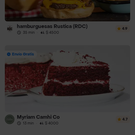
hamburguesas Rustica (RDC)
4.9
35 min
·
$ 4500
Envío Gratis
Myriam Camhi Co
4.7
13 min
·
$ 4000