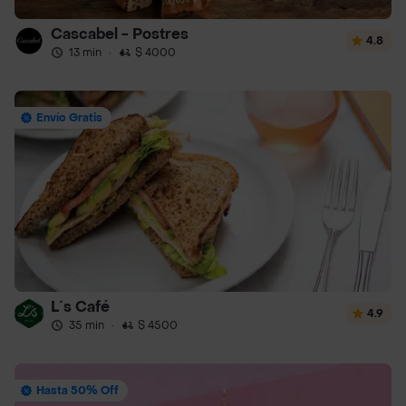
Cascabel - Postres
4.8
13 min
·
$ 4000
Envío Gratis
L´s Café
4.9
35 min
·
$ 4500
Hasta 50% Off