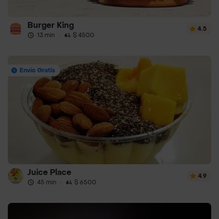
Burger King
4.5
13 min
·
$ 4500
Envío Gratis
Juice Place
4.9
45 min
·
$ 6500