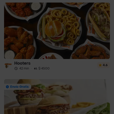
Hooters
4.6
42 min
·
$ 4500
Envío Gratis