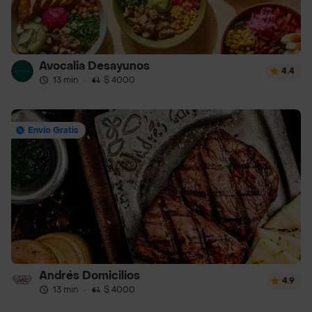
Avocalia Desayunos
4.4
13 min
·
$ 4000
Envío Gratis
Andrés Domicilios
4.9
13 min
·
$ 4000