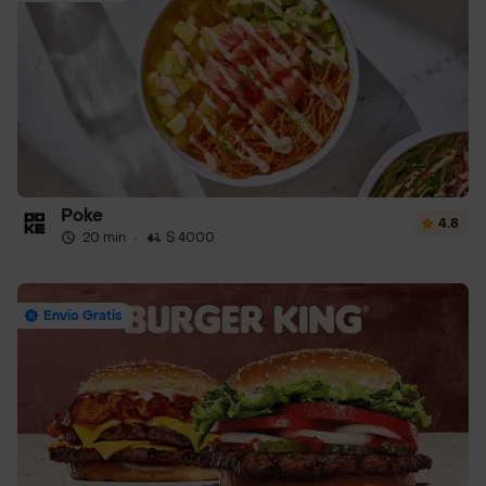
Poke
4.8
20 min
·
$ 4000
Envío Gratis