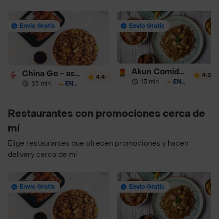
Envío Gratis
Envío Gratis
Akun Comida China
China Go - asiatica
4.3
4.4
13 min
·
ENVÍO GRATIS
25 min
·
ENVÍO GRATIS
Restaurantes con promociones cerca de
mí
Elige restaurantes que ofrecen promociones y hacen
delivery cerca de mí
Envío Gratis
Envío Gratis