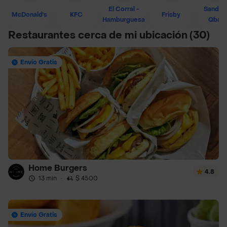
El Corral -
Sandwi
McDonald's
KFC
Frisby
Hamburguesa
Qban
Restaurantes cerca de mi ubicación
(30)
Envío Gratis
Home Burgers
4.8
13 min
·
$ 4500
Envío Gratis