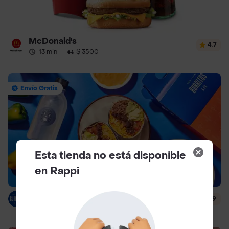
McDonald's
4.7
13 min
·
$ 3500
Envío Gratis
Esta tienda no está disponible
en Rappi
Burritos & Co - Turbo
4.9
15 min
·
$ 6500