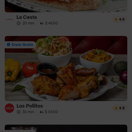
La Cesta
4.8
20 min
·
$ 4500
Envío Gratis
Los Pollitos
4.8
35 min
·
$ 5500