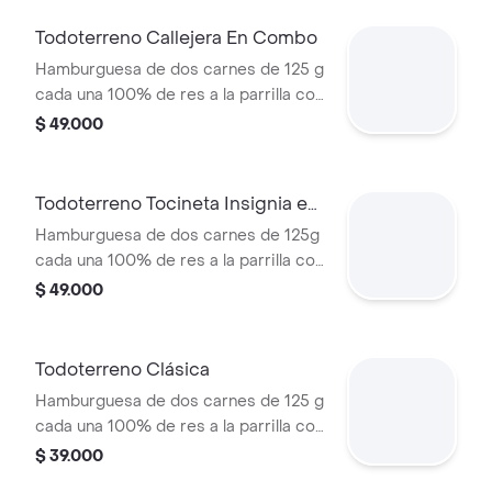
miel mostaza en pan papa + papas
medianas (Corral o cascos) + bebida
Todoterreno Callejera En Combo
PET
Hamburguesa de dos carnes de 125 g
cada una 100% de res a la parrilla con
salsa bbq, tocineta, queso mozzarella,
$ 49.000
papas callejera y salsas + papas
medianas(corral o cascos) + bebida
Todoterreno Tocineta Insignia en
combo
Hamburguesa de dos carnes de 125g
cada una 100% de res a la parrilla con
salsa BBQ, tocineta, queso
$ 49.000
mozzarella, pepinillos, lechuga,
tomate, cebolla, salsa blanca, salsa de
tomate y mostaza en pan papa +
Todoterreno Clásica
papas Corral medianas + bebida PET
Hamburguesa de dos carnes de 125 g
cada una 100% de res a la parrilla con
salsa bbq, queso mozzarella, lechuga,
$ 39.000
tomate en rodajas, cebolla en rodajas