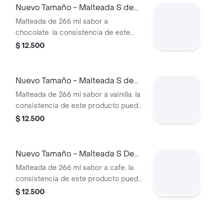
Nuevo Tamaño - Malteada S de
Chocolate
Malteada de 266 ml sabor a
chocolate. la consistencia de este
producto puede variar debido al
$ 12.500
tiempo de entrega.
Nuevo Tamaño - Malteada S de
Vainilla
Malteada de 266 ml sabor a vainilla. la
consistencia de este producto puede
variar debido al tiempo de entrega.
$ 12.500
Nuevo Tamaño - Malteada S De
Café
Malteada de 266 ml sabor a cafe. la
consistencia de este producto puede
variar debido al tiempo de entrega
$ 12.500