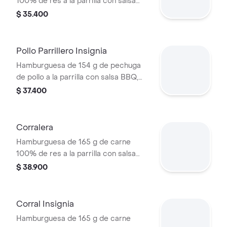
100% de res a la parrilla con salsa
bbq, queso americano, cebolla en
$ 35.400
rodajas, tomate en rodajas, lechuga y
salsas en pan ajonjolí
Pollo Parrillero Insignia
Hamburguesa de 154 g de pechuga
de pollo a la parrilla con salsa BBQ,
tocineta, una tajada de queso tipo
$ 37.400
mozzarella, pepinillos, cebolla en
rodajas, lechuga y miel mostaza en
pan papa
Corralera
Hamburguesa de 165 g de carne
100% de res a la parrilla con salsa
bbq, tocineta, una tajada de queso
$ 38.900
tipo americano, cebolla grillé y salsa
de tomate en pan ajonjolí
Corral Insignia
Hamburguesa de 165 g de carne