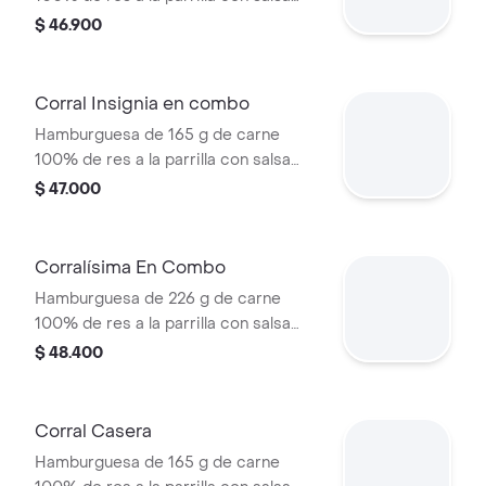
bbq, tocineta, queso americano,
$ 46.900
cebolla grillé y salsa de tomate +
papas medianas (corral o cascos) +
bebida pet
Corral Insignia en combo
Hamburguesa de 165 g de carne
100% de res a la parrilla con salsa
BBQ, tocineta, queso americano,
$ 47.000
pepinillos, lechuga, tomate, cebolla,
salsa blanca, salsa de tomate y
mostaza en pan papa + papas Corral
Corralísima En Combo
medianas + bebida PET
Hamburguesa de 226 g de carne
100% de res a la parrilla con salsa
bbq, queso mozzarella, tomate,
$ 48.400
cebolla, lechuga y salsas + papas
medianas (corral o cascos) + bebida
pet
Corral Casera
Hamburguesa de 165 g de carne