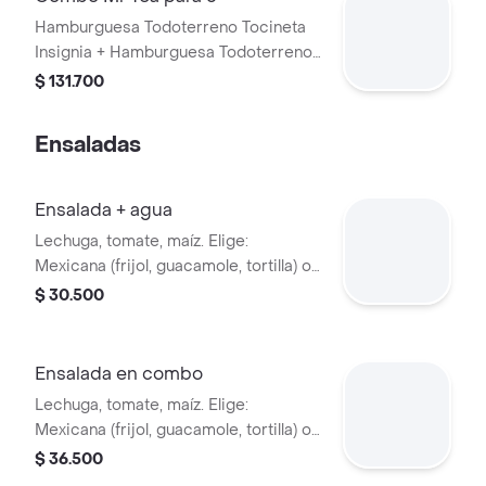
Hamburguesa Todoterreno Tocineta
Insignia + Hamburguesa Todoterreno
Callejera + 2 papas grandes + 2 Mr
$ 131.700
Tea sabor a limón + Menú Corralito
Hamburguesa
Ensaladas
Ensalada + agua
Lechuga, tomate, maíz. Elige:
Mexicana (frijol, guacamole, tortilla) o
Campestre (quesos, huevo, pepinillos)
$ 30.500
+ aderezo y adiciona la proteína que
prefieras (puede tener trazas de
alimentos de origen animal) + agua
Ensalada en combo
Lechuga, tomate, maíz. Elige:
Mexicana (frijol, guacamole, tortilla) o
Campestre (quesos, huevo, pepinillos)
$ 36.500
+ aderezo y adiciona la proteína que