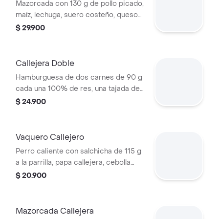
Mazorcada con 130 g de pollo picado,
maíz, lechuga, suero costeño, queso
costeño, salsa BBQ, salsa Corral,
$ 29.900
salsa piña y papa callejera. + bebida
PET
Callejera Doble
Hamburguesa de dos carnes de 90 g
cada una 100% de res, una tajada de
queso tipo mozzarella, papas
$ 24.900
callejera, salsa blanca, salsa de
tomate y mostaza en pan ajonjolí
Vaquero Callejero
Perro caliente con salchicha de 115 g
a la parrilla, papa callejera, cebolla
picada, salsa blanca, salsa de tomate
$ 20.900
y mostaza en pan perro
Mazorcada Callejera