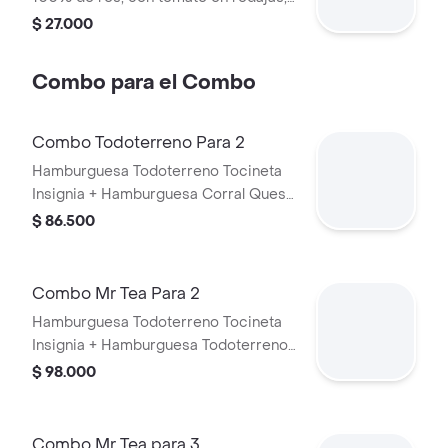
cebolla en rodajas, lechuga, salsa
$ 27.000
blanca, salsa de tomate y mostaza en
pan ajonjolí
Combo para el Combo
Combo Todoterreno Para 2
Hamburguesa Todoterreno Tocineta
Insignia + Hamburguesa Corral Queso
+ 2 papas grandes + 2 bebidas
$ 86.500
Combo Mr Tea Para 2
Hamburguesa Todoterreno Tocineta
Insignia + Hamburguesa Todoterreno
Callejera + 2 papas grandes + 2 Mr
$ 98.000
Tea sabor a limón
Combo Mr Tea para 3