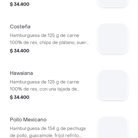
queso tipo mozzarella, cebolla grillé,
$ 34.400
tomate, lechuga y salsa blanca en pan
ajonjolí
Costeña
Hamburguesa de 125 g de carne
100% de res, chips de plátano, suero,
queso costeño rallado y salsa blanca
$ 34.400
en pan ajonjolí
Hawaiana
Hamburguesa de 125 g de carne
100% de res, con una tajada de
queso tipo mozzarella, piña, lechuga,
$ 34.400
salsa blanca y salsa de tomate en pan
ajonjolí
Pollo Mexicano
Hamburguesa de 154 g de pechuga
de pollo, guacamole, frijol refrito,