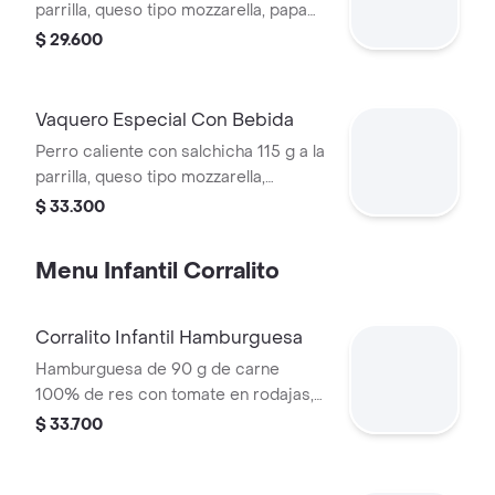
parrilla, queso tipo mozzarella, papa
callejera, piña, salsa blanca y salsa de
$ 29.600
tomate en pan perro + bebida pet
Vaquero Especial Con Bebida
Perro caliente con salchicha 115 g a la
parrilla, queso tipo mozzarella,
tocineta picada, papa callejera,
$ 33.300
cebolla picada, salsa blanca, salsa de
tomate y mostaza en pan perro +
Menu Infantil Corralito
bebida PET
Corralito Infantil Hamburguesa
Hamburguesa de 90 g de carne
100% de res con tomate en rodajas,
lechuga en julianas, salsa blanca y
$ 33.700
salsa de tomate con papas corral
medianas, bebida y vasito de helado