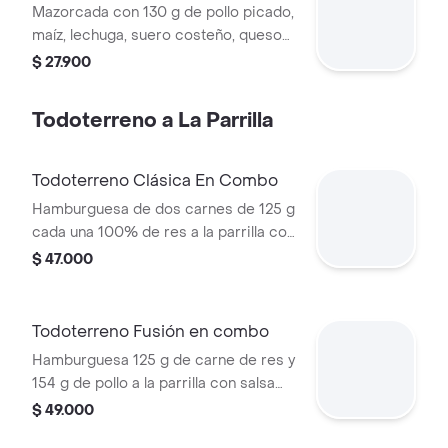
Mazorcada con 130 g de pollo picado,
maíz, lechuga, suero costeño, queso
costeño, salsa BBQ, salsa Corral,
$ 27.900
salsa piña y papa callejera.
Todoterreno a La Parrilla
Todoterreno Clásica En Combo
Hamburguesa de dos carnes de 125 g
cada una 100% de res a la parrilla con
salsa bbq, queso mozzarella, lechuga,
$ 47.000
tomate, cebolla y salsas + papas
medianas (corral o cascos) + bebida
Todoterreno Fusión en combo
Hamburguesa 125 g de carne de res y
154 g de pollo a la parrilla con salsa
BBQ, tocineta, queso mozzarella,
$ 49.000
pepinillos, lechuga, cebolla y salsa