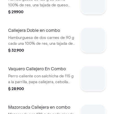
100% de res, una tajada de queso
tipo mozzarella, papas callejera, salsa
$ 29.900
blanca, salsa de tomate y mostaza en
pan ajonjolí + papas Corral medianas
+ bebida PET
Callejera Doble en combo
Hamburguesa de dos carnes de 90 g
cada una 100% de res, una tajada de
queso tipo mozzarella, papas
$ 32.900
callejera, salsa blanca, salsa de
tomate y mostaza en pan ajonjolí +
papas Corral medianas + bebida PET
Vaquero Callejero En Combo
Perro caliente con salchicha de 115 g
a la parrilla, papa callejera, cebolla
picada, salsa blanca, salsa de tomate
$ 28.900
y mostaza en pan perro + papas
medianas (Corral o cascos) + bebida
PET
Mazorcada Callejera en combo