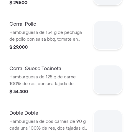
queso tipo mozzarella, tomate en
$ 29.500
rodajas, cebolla en rodajas, lechuga,
salsa blanca, salsa de tomate y
mostaza
Corral Pollo
Hamburguesa de 154 g de pechuga
de pollo con salsa bbq, tomate en
rodajas, cebolla en rodajas, lechuga y
$ 29.000
salsa blanca en pan ajonjolí
Corral Queso Tocineta
Hamburguesa de 125 g de carne
100% de res, con una tajada de
queso tipo mozzarella, tocineta,
$ 34.400
tomate en rodajas, cebolla en rodajas,
lechuga fresca y salsas en pan ajonjolí
Doble Doble
Hamburguesa de dos carnes de 90 g
cada una 100% de res, dos tajadas de