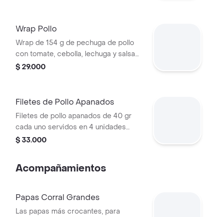
papas medianas (Corral o en cascos)
+ bebida PET
Wrap Pollo
Wrap de 154 g de pechuga de pollo
con tomate, cebolla, lechuga y salsa
blanca
$ 29.000
Filetes de Pollo Apanados
Filetes de pollo apanados de 40 gr
cada uno servidos en 4 unidades
acompañados de miel mostaza
$ 33.000
Acompañamientos
Papas Corral Grandes
Las papas más crocantes, para