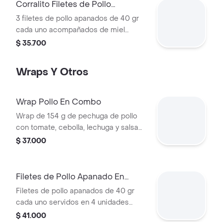
60 g
Corralito Filetes de Pollo
Apanados
3 filetes de pollo apanados de 40 gr
cada uno acompañados de miel
mostaza con papas Corral medianas,
$ 35.700
bebida y vasito de helado 60 g
Wraps Y Otros
Wrap Pollo En Combo
Wrap de 154 g de pechuga de pollo
con tomate, cebolla, lechuga y salsa
blanca + papas medianas (corral o en
$ 37.000
cascos) + bebida pet
Filetes de Pollo Apanado En
Combo
Filetes de pollo apanados de 40 gr
cada uno servidos en 4 unidades
acompañados de miel mostaza +
$ 41.000