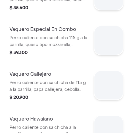
callejera, piña y salsas en pan perro +
$ 35.600
papas medianas (corral o en cascos)
+ bebida pet
Vaquero Especial En Combo
Perro caliente con salchicha 115 g a la
parrilla, queso tipo mozzarella,
tocineta picada, papa callejera,
$ 39.300
cebolla picada, salsa blanca, salsa de
tomate y mostaza en pan perro +
papas medianas (Corral o en cascos)
Vaquero Callejero
+ bebida PET
Perro caliente con salchicha de 115 g
a la parrilla, papa callejera, cebolla
picada, salsa blanca, salsa de tomate
$ 20.900
y mostaza en pan perro
Vaquero Hawaiano
Perro caliente con salchicha a la