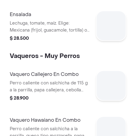
prefieras (puede tener trazas de
alimentos de origen animal) + papas
Ensalada
medianas + bebida PET
Lechuga, tomate, maíz. Elige:
Mexicana (frijol, guacamole, tortilla) o
Campestre (quesos, huevo, pepinillos)
$ 28.500
+ aderezo y adiciona la proteína que
prefieras (puede tener trazas de
Vaqueros - Muy Perros
alimentos de origen animal)
Vaquero Callejero En Combo
Perro caliente con salchicha de 115 g
a la parrilla, papa callejera, cebolla
picada, salsa blanca, salsa de tomate
$ 28.900
y mostaza en pan perro + papas
medianas (Corral o cascos) + bebida
PET
Vaquero Hawaiano En Combo
Perro caliente con salchicha a la
parrilla, queso tipo mozzarella, papa