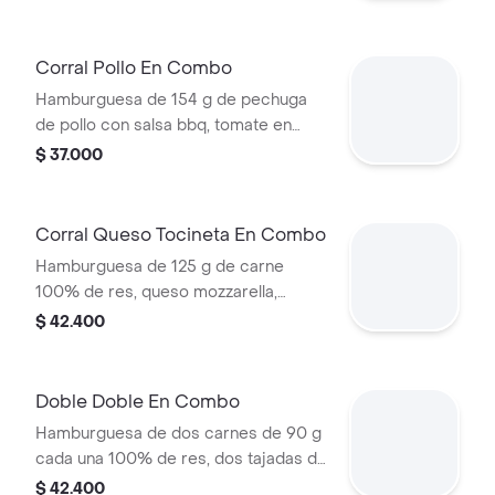
lechuga y salsas + papas medianas
(corral o cascos) + bebida pet
Corral Pollo En Combo
Hamburguesa de 154 g de pechuga
de pollo con salsa bbq, tomate en
rodajas, cebolla en rodajas, lechuga y
$ 37.000
salsa blanca + papas medianas (corral
o cascos) + bebida pet
Corral Queso Tocineta En Combo
Hamburguesa de 125 g de carne
100% de res, queso mozzarella,
tocineta, tomate en rodajas, cebolla
$ 42.400
en rodajas, lechuga fresca y salsas +
papas medianas (corral o cascos) +
bebida
Doble Doble En Combo
Hamburguesa de dos carnes de 90 g
cada una 100% de res, dos tajadas de
queso tipo mozzarella, cebolla grillé,
$ 42.400