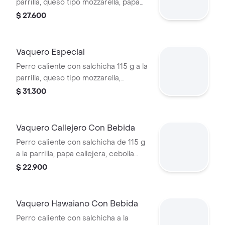
parrilla, queso tipo mozzarella, papa
callejera, piña, salsa blanca y salsa de
$ 27.600
tomate en pan perro
Vaquero Especial
Perro caliente con salchicha 115 g a la
parrilla, queso tipo mozzarella,
tocineta picada, papa callejera,
$ 31.300
cebolla picada, salsa blanca, salsa de
tomate y mostaza en pan perro
Vaquero Callejero Con Bebida
Perro caliente con salchicha de 115 g
a la parrilla, papa callejera, cebolla
picada, salsa blanca, salsa de tomate
$ 22.900
y mostaza en pan perro + bebida PET
Vaquero Hawaiano Con Bebida
Perro caliente con salchicha a la