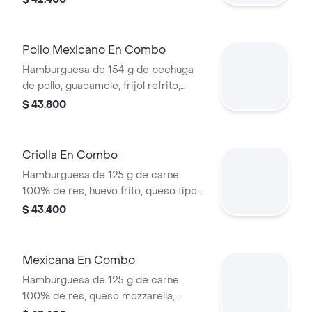
tomate en pan ajonjolí + papas
medianas (corral o cascos) + bebida
pet
Pollo Mexicano En Combo
Hamburguesa de 154 g de pechuga
de pollo, guacamole, frijol refrito,
tortillas de maíz, tomate, lechuga y
$ 43.800
salsa blanca + papas medianas (corral
o cascos) + bebida pet
Criolla En Combo
Hamburguesa de 125 g de carne
100% de res, huevo frito, queso tipo
mozzarella, cebolla grillé, tomate en
$ 43.400
rodajas, lechuga y salsas + papas
medianas (corral o cascos) + bebida
pet
Mexicana En Combo
Hamburguesa de 125 g de carne
100% de res, queso mozzarella,