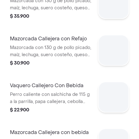
Mazorcada con 130 g de pollo picado,
maíz, lechuga, suero costeño, queso
costeño, salsa BBQ, salsa Corral,
$ 35.900
salsa piña y papa callejera. + papas
Corral medianas + bebida PET
Mazorcada Callejera con Refajo
Mazorcada con 130 g de pollo picado,
maíz, lechuga, suero costeño, queso
costeño, salsa BBQ, salsa Corral,
$ 30.900
salsa piña y papa callejera. + Refajo
en lata
Vaquero Callejero Con Bebida
Perro caliente con salchicha de 115 g
a la parrilla, papa callejera, cebolla
picada, salsa blanca, salsa de tomate
$ 22.900
y mostaza en pan perro + bebida PET
Mazorcada Callejera con bebida