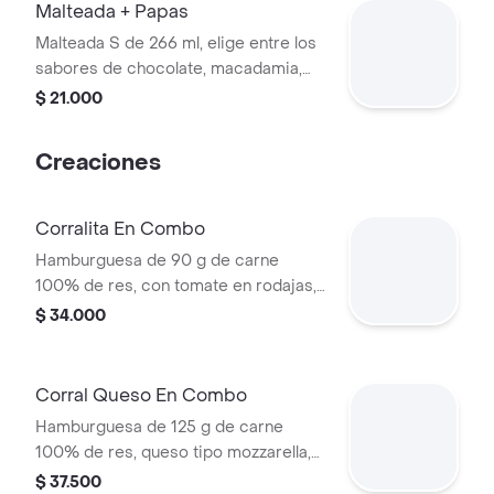
Malteada + Papas
Malteada S de 266 ml, elige entre los
sabores de chocolate, macadamia,
frutos del bosque, vainilla o Café +
$ 21.000
papas medianas. La consistencia de
este producto puede variar debido al
Creaciones
tiempo de entrega.
Corralita En Combo
Hamburguesa de 90 g de carne
100% de res, con tomate en rodajas,
cebolla en rodajas, lechuga, salsa
$ 34.000
blanca y salsa de tomate + papas
medianas (corral o cascos) + bebida
pet
Corral Queso En Combo
Hamburguesa de 125 g de carne
100% de res, queso tipo mozzarella,
tomate en rodajas, cebolla en rodajas,
$ 37.500