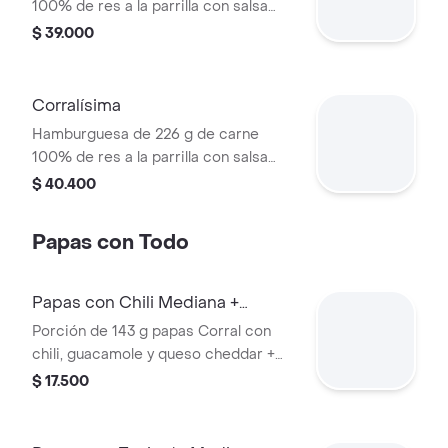
100% de res a la parrilla con salsa
BBQ, tocineta, queso americano,
$ 39.000
pepinillos, lechuga, tomate, cebolla,
salsa blanca, salsa de tomate y
mostaza en pan papa
Corralísima
Hamburguesa de 226 g de carne
100% de res a la parrilla con salsa
bbq, queso mozzarella, tomate en
$ 40.400
rodajas, cebolla en rodajas, lechuga,
salsa blanca, salsa de tomate y
Papas con Todo
mostaza
Papas con Chili Mediana +
bebida
Porción de 143 g papas Corral con
chili, guacamole y queso cheddar +
bebida
$ 17.500