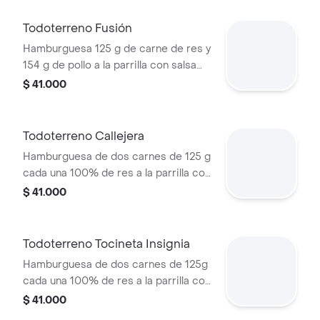
y salsas
Todoterreno Fusión
Hamburguesa 125 g de carne de res y
154 g de pollo a la parrilla con salsa
BBQ, tocineta, queso mozzarella,
$ 41.000
pepinillos, lechuga, cebolla y salsa
miel mostaza en pan papa
Todoterreno Callejera
Hamburguesa de dos carnes de 125 g
cada una 100% de res a la parrilla con
salsa bbq, tocineta, queso mozzarella,
$ 41.000
papas callejera, salsa blanca, salsa
bbq y mostaza en pan ajonjolí
Todoterreno Tocineta Insignia
Hamburguesa de dos carnes de 125g
cada una 100% de res a la parrilla con
salsa BBQ, tocineta, queso
$ 41.000
mozzarella, pepinillos, lechuga,