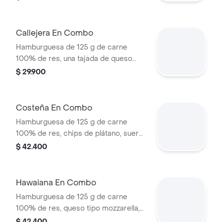
tomate, lechuga y salsa blanca en pan
ajonjolí + papas medianas (Corral o
cascos) + bebida PET
Callejera En Combo
Hamburguesa de 125 g de carne
100% de res, una tajada de queso
tipo mozzarella, papas callejera, salsa
$ 29.900
blanca, salsa de tomate y mostaza en
pan ajonjolí + papas Corral medianas
+ bebida PET
Costeña En Combo
Hamburguesa de 125 g de carne
100% de res, chips de plátano, suero,
queso costeño rallado y salsa blanca
$ 42.400
en pan ajonjolí + papas medianas
(corral o cascos) + bebida pet
Hawaiana En Combo
Hamburguesa de 125 g de carne
100% de res, queso tipo mozzarella,
piña, lechuga, salsa blanca y salsa de
$ 42.400