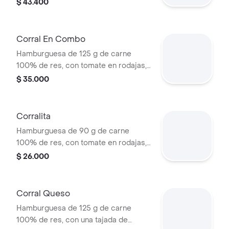
guacamole, fríjol refrito, tomate,
$ 43.400
cebolla, lechuga y salsa blanca +
papas medianas (corral o cascos) +
bebida pet
Corral En Combo
Hamburguesa de 125 g de carne
100% de res, con tomate en rodajas,
cebolla en rodajas, lechuga y salsas
$ 35.000
en pan ajonjolí + papas medianas
(corral o cascos) + bebida pet.
Corralita
Hamburguesa de 90 g de carne
100% de res, con tomate en rodajas,
cebolla en rodajas, lechuga, salsa
$ 26.000
blanca y salsa de tomate en pan
ajonjolí
Corral Queso
Hamburguesa de 125 g de carne
100% de res, con una tajada de