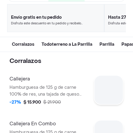
Envío gratis en tu pedido
Hasta 27% 
Disfruta este descuento en tu pedido y recíbelo
Disfruta este de
en minutos.
en minutos.
Corralazos
Todoterreno a La Parrilla
Parrilla
Papa
Corralazos
Callejera
Hamburguesa de 125 g de carne
100% de res, una tajada de queso
tipo mozzarella, papas callejera, salsa
-27%
$ 15.900
$ 21.900
blanca, salsa de tomate y mostaza en
pan ajonjolí
Callejera En Combo
Hamburguesa de 125 g de carne