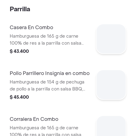
tomate, cebolla, salsa blanca, salsa de
Parrilla
tomate y mostaza en pan papa
Casera En Combo
Hamburguesa de 165 g de carne
100% de res a la parrilla con salsa
bbq, queso americano, cebolla,
$ 43.400
tomate, lechuga y salsas en pan
ajonjolí + papas medianas (corral o
cascos) + bebida
Pollo Parrillero Insignia en combo
Hamburguesa de 154 g de pechuga
de pollo a la parrilla con salsa BBQ,
tocineta, una tajada de queso tipo
$ 45.400
mozzarella, pepinillos, cebolla en
rodajas, lechuga y miel mostaza en
pan papa + papas medianas (Corral o
Corralera En Combo
cascos) + bebida PET
Hamburguesa de 165 g de carne
100% de res a la parrilla con salsa