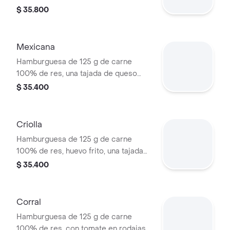
tortillas de maíz, tomate, lechuga y
$ 35.800
salsa blanca en pan ajonjolí
Mexicana
Hamburguesa de 125 g de carne
100% de res, una tajada de queso
tipo mozzarella, guacamole, fríjol
$ 35.400
refrito, tomate en rodajas, cebolla en
rodajas, lechuga y salsa blanca
Criolla
Hamburguesa de 125 g de carne
100% de res, huevo frito, una tajada
de queso tipo mozzarella, cebolla
$ 35.400
grillé, tomate en rodajas, lechuga,
salsa blanca y salsa de tomate
Corral
Hamburguesa de 125 g de carne
100% de res, con tomate en rodajas,