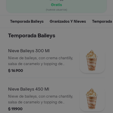
Gratis
(nuevos usuarios)
Temporada Baileys
Granizados Y Nieves
Temporada
Temporada Baileys
Nieve Baileys 300 Ml
Nieve de baileys, con crema chantilly,
salsa de caramelo y topping de
galleta
$ 16.900
Nieve Baileys 450 Ml
Nieve de baileys, con crema chantilly,
salsa de caramelo y topping de
galleta
$ 19.900