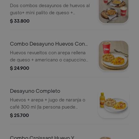
Dos combos desayunos de huevos al
gusto+ mini palito de queso +
cappuccino o americano
$ 33.800
Combo Desayuno Huevos Con
Arepa + Bebida
Huevos revueltos con arepa rellena
de queso + americano o capuccino
300 ml
$ 24.900
Desayuno Completo
Huevos + arepa + jugo de naranja o
café 300 ml (la persona puede
escoger entre huevos al gusto de
$ 25.700
cebolla y tomate o sencillo y entre
jugo de naranja y café americano)
Combo Croissant Huevo Y