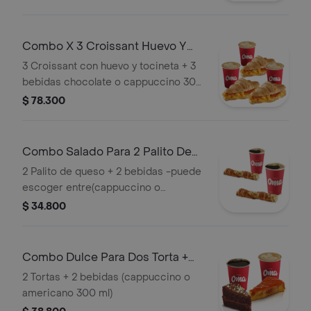
Combo X 3 Croissant Huevo Y
Tocineta +be
3 Croissant con huevo y tocineta + 3
bebidas chocolate o cappuccino 300
ml
$ 78.300
Combo Salado Para 2 Palito De
Queso + Be
2 Palito de queso + 2 bebidas -puede
escoger entre(cappuccino o
americano 300ml)
$ 34.800
Combo Dulce Para Dos Torta +
Bebida
2 Tortas + 2 bebidas (cappuccino o
americano 300 ml)