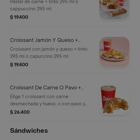
Carne + Bebid
Pastel de carne + tinto 295 ml ó
cappuccino 295 ml.
$ 19.400
Croissant Jamón Y Queso +
Bebida
Croissant con jamón y queso + tinto
295 ml ó capuccino 295 ml
$ 19.400
Croissant De Carne O Pavo +
Bebida Calie
Elige 1 croissant con carne
desmechada y huevo, o con pavo y
huevo + 1 cappuccino 295 ml
$ 26.400
Sándwiches