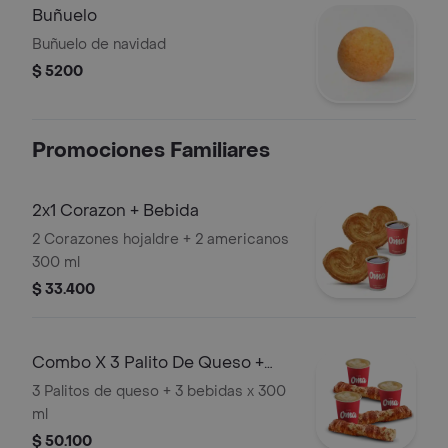
Buñuelo
Buñuelo de navidad
$ 5200
Promociones Familiares
2x1 Corazon + Bebida
2 Corazones hojaldre + 2 americanos
300 ml
$ 33.400
Combo X 3 Palito De Queso +
Bebida Calie
3 Palitos de queso + 3 bebidas x 300
ml
$ 50.100