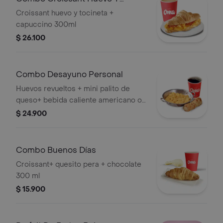
Tocineta + Bebid
Croissant huevo y tocineta +
capuccino 300ml
$ 26.100
Combo Desayuno Personal
Huevos revueltos + mini palito de
queso+ bebida caliente americano o
capuccino de 300 ml
$ 24.900
Combo Buenos Días
Croissant+ quesito pera + chocolate
300 ml
$ 15.900