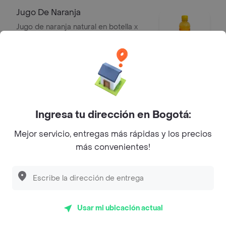
Jugo De Naranja
Jugo de naranja natural en botella x
250 ml
$ 6200
Jugo De Mandarina
Jugo de mandarina natural en botella x
Ingresa tu dirección en Bogotá:
250 ml
$ 6200
Mejor servicio, entregas más rápidas y los precios
más convenientes!
Gaseosa Pepsi 400 Ml
Gaseosa pepsi 400 ml
$ 5900
Usar mi ubicación actual