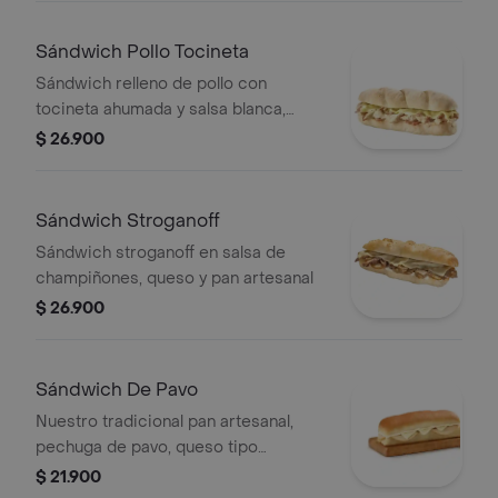
Sándwich Pollo Tocineta
Sándwich relleno de pollo con
tocineta ahumada y salsa blanca,
lonjas de queso y mayonesa
$ 26.900
Sándwich Stroganoff
Sándwich stroganoff en salsa de
champiñones, queso y pan artesanal
$ 26.900
Sándwich De Pavo
Nuestro tradicional pan artesanal,
pechuga de pavo, queso tipo
mozarella y mayonesa de la casa.
$ 21.900