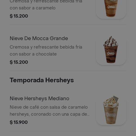
Cremosa y refrescante bebida fría
con sabor a caramelo
$ 15.200
Nieve De Mocca Grande
Cremosa y refrescante bebida fría
con sabor a chocolate
$ 15.200
Temporada Hersheys
Nieve Hersheys Mediano
Nieve de café con salsa de caramelo
hersheys, coronado con una capa de
chantilly e irresistible toque de salsa
$ 15.900
de caramelo y chocolatina cookies &
cream