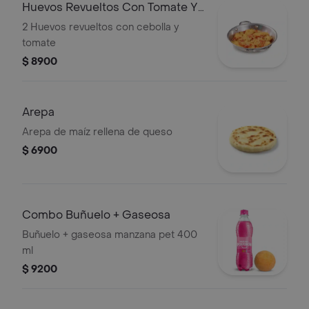
Huevos Revueltos Con Tomate Y
Cebolla.
2 Huevos revueltos con cebolla y
tomate
$ 8900
Arepa
Arepa de maíz rellena de queso
$ 6900
Combo Buñuelo + Gaseosa
Buñuelo + gaseosa manzana pet 400
ml
$ 9200