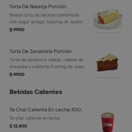
Torta De Naranja Porción
Nueva torta de naranja combinada
con yogur griego, topping de queso y
semillas de chía natural
$ 9900
Torta De Zanahoria Porción
Torta de zanahoria rallada, rellena de
arequipe y cubierta frosting de queso
con trocitos de almendras
$ 9900
Bebidas Calientes
Te Chai Caliente En Leche 300
Ml
Te chai caliente en leche
$ 12.400