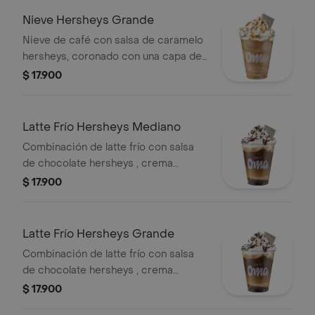
Nieve Hersheys Grande
Nieve de café con salsa de caramelo
hersheys, coronado con una capa de
chantilly e irresistible toque de salsa
$ 17.900
de caramelo y chocolatina cookies &
cream
Latte Frí­o Hersheys Mediano
Combinación de latte frío con salsa
de chocolate hersheys , crema
chantilly con adición de salsa y
$ 17.900
chocolatina cookies & cream
Latte Frío Hersheys Grande
Combinación de latte frío con salsa
de chocolate hersheys , crema
chantilly con adición de salsa y
$ 17.900
chocolatina cookies & cream