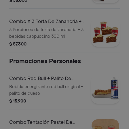
$ 38.800
Combo X 3 Torta De Zanahoria +
Bebida Ca
3 Porciones de torta de zanahoria + 3
bebidas cappuccino 300 ml
$ 57.300
Promociones Personales
Combo Red Bull + Palito De
Queso
Bebida energizante red bull original +
palito de queso
$ 15.900
Combo Tentación Pastel De