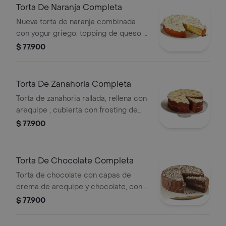
Torta De Naranja Completa
Nueva torta de naranja combinada
con yogur griego, topping de queso y
semillas de chía natural para 12
$ 77.900
porciones.
Torta De Zanahoria Completa
Torta de zanahoria rallada, rellena con
arequipe , cubierta con frosting de
queso crema y trocitos de almendra
$ 77.900
para 12 porciones.
Torta De Chocolate Completa
Torta de chocolate con capas de
crema de arequipe y chocolate, con
trocitos de chocolate blanco para 12
$ 77.900
porciones.