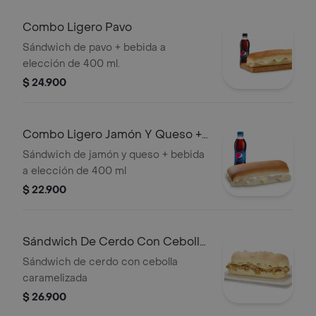
Combo Ligero Pavo
Sándwich de pavo + bebida a
elección de 400 ml.
$ 24.900
Combo Ligero Jamón Y Queso +
Bebida
Sándwich de jamón y queso + bebida
a elección de 400 ml
$ 22.900
Sándwich De Cerdo Con Cebolla
Carameliza
Sándwich de cerdo con cebolla
caramelizada
$ 26.900