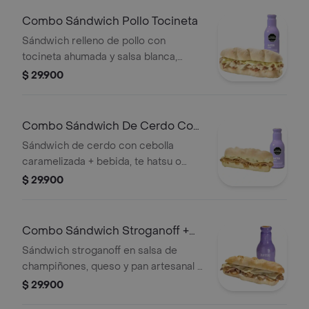
Combo Sándwich Pollo Tocineta
Sándwich relleno de pollo con
tocineta ahumada y salsa blanca,
lonjas de queso y mayonesa con
$ 29.900
bebida hatsu o cappuccino 300 ml
Combo Sándwich De Cerdo Con
Cebolla Cara
Sándwich de cerdo con cebolla
caramelizada + bebida, te hatsu o
capuccino 300 ml
$ 29.900
Combo Sándwich Stroganoff +
Bebida
Sándwich stroganoff en salsa de
champiñones, queso y pan artesanal +
bebida te hatsu o capuccino 300ml
$ 29.900