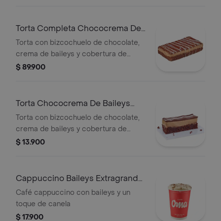
Torta Completa Chococrema De
Baileys
Torta con bizcochuelo de chocolate,
crema de baileys y cobertura de
chocolate negro y blanco
$ 89.900
Torta Chococrema De Baileys
Porción
Torta con bizcochuelo de chocolate,
crema de baileys y cobertura de
chocolate negro y blanco
$ 13.900
Cappuccino Baileys Extragrande
400 Ml
Café cappuccino con baileys y un
toque de canela
$ 17.900