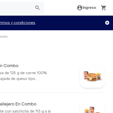
Ingreso
minos y condiciones
icilio
 En Combo
a de 125 g de carne 100%
 tajada de queso tipo
papas callejera, salsa blanca,
mate y mostaza en pan ajonjolí
ral medianas + bebida PET
allejero En Combo
te con salchicha de 115 g a la