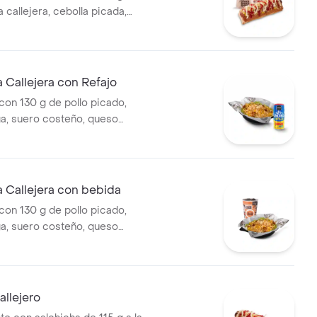
pa callejera, cebolla picada,
a, salsa de tomate y mostaza
o + papas medianas (Corral o
ebida PET
Callejera con Refajo
on 130 g de pollo picado,
ga, suero costeño, queso
sa BBQ, salsa Corral, salsa
callejera. + Refajo en lata
 Callejera con bebida
on 130 g de pollo picado,
ga, suero costeño, queso
sa BBQ, salsa Corral, salsa
callejera. + bebida PET
llejero