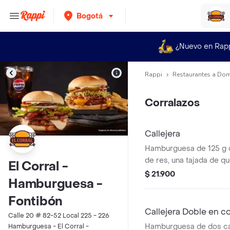
Bogotá
¿Nuevo en Rap
Rappi
Restaurantes a Dom
Corralazos
Callejera
Hamburguesa de 125 g
de res, una tajada de q
El Corral -
mozzarella, papas callej
$ 21.900
Hamburguesa -
salsa de tomate y mosta
Fontibón
Callejera Doble en 
Calle 20 # 82-52 Local 225 - 226
Hamburguesa de dos ca
Hamburguesa - El Corral -