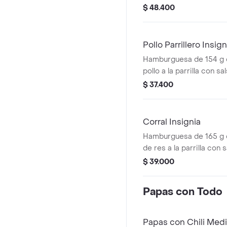
mozzarella, tomate, cebo
$ 48.400
salsas + papas medianas
cascos) + bebida pet
Pollo Parrillero Insign
Hamburguesa de 154 g 
pollo a la parrilla con s
una tajada de queso tip
$ 37.400
pepinillos, cebolla en ro
miel mostaza en pan pa
Corral Insignia
Hamburguesa de 165 g
de res a la parrilla con 
tocineta, queso american
$ 39.000
lechuga, tomate, cebolla
salsa de tomate y most
Papas con Todo
Papas con Chili Med