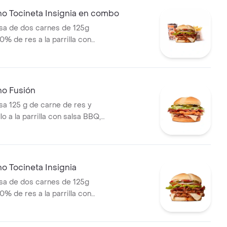
ebida PET
no Tocineta Insignia en combo
a de dos carnes de 125g
0% de res a la parrilla con
tocineta, queso mozzarella,
lechuga, tomate, cebolla, salsa
sa de tomate y mostaza en pan
s Corral medianas + bebida
no Fusión
 125 g de carne de res y
lo a la parrilla con salsa BBQ,
eso mozzarella, pepinillos,
bolla y salsa miel mostaza en
o Tocineta Insignia
a de dos carnes de 125g
0% de res a la parrilla con
tocineta, queso mozzarella,
lechuga, tomate, cebolla, salsa