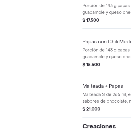
Porción de 143 g papas C
guacamole y queso che
$ 17.500
Papas con Chili Med
Porción de 143 g papas C
guacamole y queso che
$ 15.500
Malteada + Papas
Malteada S de 266 ml, el
sabores de chocolate, 
del bosque, vainilla o C
$ 21.000
medianas. La consisten
producto puede variar 
Creaciones
de entrega.