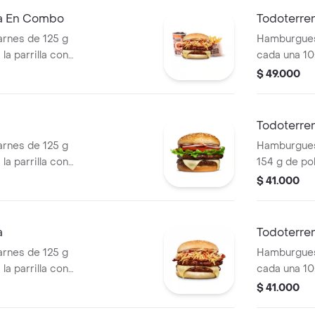
cascos) + b
ra En Combo
Todoterre
rnes de 125 g
Hamburgues
la parrilla con
cada una 10
so mozzarella,
salsa BBQ, 
$ 49.000
 + papas
pepinillos, 
os) + bebida
blanca, sal
papa + papa
Todoterre
PET
rnes de 125 g
Hamburguesa
la parrilla con
154 g de pol
ella, lechuga,
tocineta, qu
$ 41.000
lla en rodajas y
lechuga, ce
pan papa
a
Todoterren
rnes de 125 g
Hamburgues
la parrilla con
cada una 10
so mozzarella,
salsa BBQ, 
$ 41.000
lanca, salsa bbq y
pepinillos, 