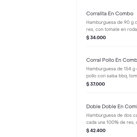
Corralita En Combo
Hamburguesa de 90 g 
res, con tomate en roda
rodajas, lechuga, salsa 
$ 34.000
tomate + papas mediana
cascos) + bebida pet
Corral Pollo En Com
Hamburguesa de 154 g 
pollo con salsa bbq, tom
cebolla en rodajas, lech
$ 37.000
+ papas medianas (corra
bebida pet
Doble Doble En Co
Hamburguesa de dos ca
cada una 100% de res, 
queso tipo mozzarella, ce
$ 42.400
tomate, lechuga y salsa