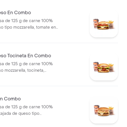
eso En Combo
a de 125 g de carne 100%
so tipo mozzarella, tomate en
olla en rodajas, lechuga y
pas medianas (corral o
ebida pet
eso Tocineta En Combo
a de 125 g de carne 100%
o mozzarella, tocineta,
odajas, cebolla en rodajas,
sca y salsas + papas medianas
ascos) + bebida
 En Combo
a de 125 g de carne 100%
 tajada de queso tipo
papas callejera, salsa blanca,
mate y mostaza en pan ajonjolí