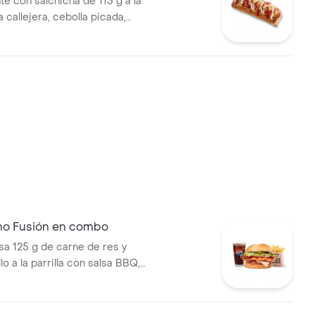
te con salchicha de 115 g a la
pa callejera, cebolla picada,
a, salsa de tomate y mostaza
o
no Fusión en combo
 125 g de carne de res y
lo a la parrilla con salsa BBQ,
eso mozzarella, pepinillos,
bolla y salsa miel mostaza en
papas medianas (Corral o