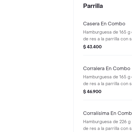
mostaza en pan ajonjolí
Parrilla
Casera En Combo
Hamburguesa de 165 g
de res a la parrilla con
americano, cebolla, tom
$ 43.400
salsas en pan ajonjolí 
(corral o cascos) + beb
Corralera En Combo
Hamburguesa de 165 g
de res a la parrilla con 
queso americano, cebolla
$ 46.900
tomate + papas mediana
cascos) + bebida pet
Corralísima En Com
Hamburguesa de 226 g
de res a la parrilla con