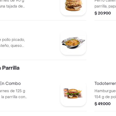
rnes de 90 g
Perro calien
una tajada de
parrilla, pa
apas callejera,
salsa blanc
$ 20.900
tomate y mostaza
en pan perr
 pollo picado,
steño, queso
a Corral, salsa
Parrilla
a En Combo
Todoterre
rnes de 125 g
Hamburguesa
la parrilla con
154 g de pol
ella, lechuga,
tocineta, qu
$ 49.000
s + papas
lechuga, ce
os) + bebida
pan papa + 