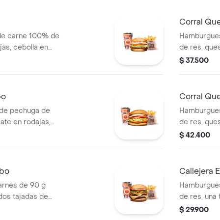
Corral Qu
de carne 100% de
Hamburgues
jas, cebolla en
de res, que
blanca y salsa de
rodajas, ceb
$ 37.500
s (corral o
salsas + pa
cascos) + b
bo
Corral Qu
de pechuga de
Hamburgues
ate en rodajas,
de res, ques
uga y salsa blanca
tomate en r
$ 42.400
l o cascos) +
lechuga fre
(corral o c
mbo
Callejera
rnes de 90 g
Hamburgues
dos tajadas de
de res, una
bolla grillé,
mozzarella, 
$ 29.900
 blanca en pan
salsa de to