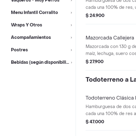
Vaqueros - Muy Perros
Hamburguesa de dos ca
cada una 100% de res, 
Menu Infantil Corralito
queso tipo mozzarella, p
$ 24.900
salsa blanca, salsa de 
Wraps Y Otros
en pan ajonjolí
Acompañamientos
Mazorcada Callejera
Mazorcada con 130 g de
Postres
maíz, lechuga, suero co
costeño, salsa BBQ, sals
$ 27.900
Bebidas (según disponibilidad)
piña y papa callejera.
Todoterreno a La 
Todoterreno Clásic
Hamburguesa de dos ca
cada una 100% de res a 
salsa bbq, queso mozzar
$ 47.000
tomate, cebolla y salsa
medianas (corral o casc