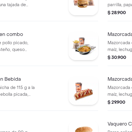
una tajada de
parrilla, pa
apas callejera,
salsa blanc
$ 28.900
tomate y mostaza
en pan perr
 Corral medianas +
cascos) + b
 en combo
Mazorcada 
 pollo picado,
Mazorcada c
steño, queso
maíz, lechu
a Corral, salsa
costeño, sal
$ 30.900
 papas Corral
piña y papa 
on Bebida
Mazorcada
icha de 115 g a la
Mazorcada c
 cebolla picada,
maíz, lechu
tomate y mostaza
costeño, sal
$ 29.900
PET
piña y papa 
Vaquero Ca