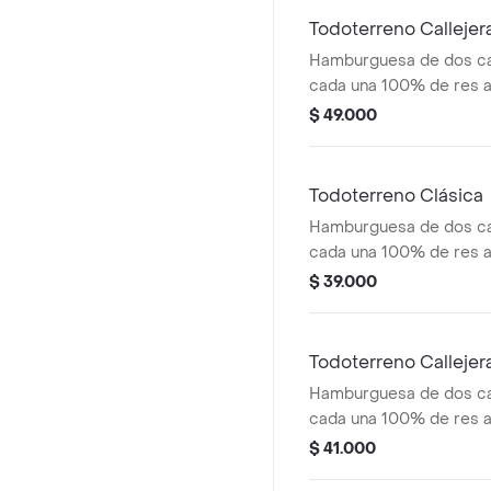
Todoterreno Calleje
Hamburguesa de dos ca
cada una 100% de res a 
salsa bbq, tocineta, que
$ 49.000
papas callejera y salsas
medianas(corral o casc
Todoterreno Clásica
Hamburguesa de dos ca
cada una 100% de res a 
salsa bbq, queso mozzar
$ 39.000
tomate en rodajas, cebo
salsas
Todoterreno Callejer
Hamburguesa de dos ca
cada una 100% de res a 
salsa bbq, tocineta, que
$ 41.000
papas callejera, salsa b