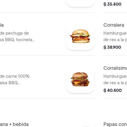
lla, lechuga y
americano, 
$ 35.400
 (corral o
rodajas, lec
ia
Corralera
de pechuga de
Hamburgues
alsa BBQ, tocineta,
de res a la 
o mozzarella,
una tajada 
$ 38.900
dajas, lechuga y
cebolla gril
pa
ajonjolí
Corralísim
 de carne 100%
Hamburgues
salsa BBQ,
de res a la 
o, pepinillos,
mozzarella,
$ 40.400
, salsa blanca,
rodajas, lec
aza en pan papa
tomate y m
iana + bebida
Papas con