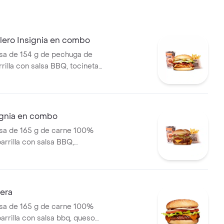
sa de tomate y mostaza en pan
illero Insignia en combo
a de 154 g de pechuga de
arrilla con salsa BBQ, tocineta,
de queso tipo mozzarella,
cebolla en rodajas, lechuga y
a en pan papa + papas
orral o cascos) + bebida PET
ignia en combo
a de 165 g de carne 100%
parrilla con salsa BBQ,
eso americano, pepinillos,
ate, cebolla, salsa blanca,
mate y mostaza en pan papa +
l medianas + bebida PET
sera
a de 165 g de carne 100%
parrilla con salsa bbq, queso