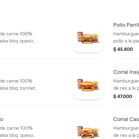
blanca, sal
papa
Pollo Parr
 de carne 100%
Hamburgues
 salsa bbq, queso
pollo a la p
ate, lechuga y
una tajada 
$ 45.400
+ papas medianas
pepinillos, 
ida
miel mostaz
medianas (C
Corral Ins
 de carne 100%
Hamburgues
salsa bbq, tocineta,
de res a la 
 grillé y salsa de
tocineta, qu
$ 47.000
s (corral o
lechuga, tom
salsa de to
papas Corra
bo
Corral Ca
 de carne 100%
Hamburgues
 salsa bbq, queso
de res a la 