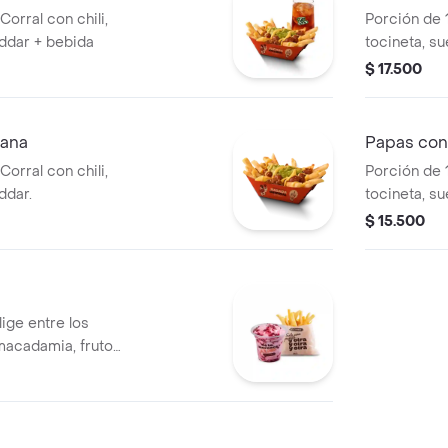
orral con chili,
Porción de 
ddar + bebida
tocineta, s
+ bebida
$ 17.500
iana
Papas con
orral con chili,
Porción de 
ddar.
tocineta, s
$ 15.500
ige entre los
macadamia, frutos
afé + papas
cia de este
debido al tiempo