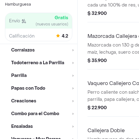
Hamburguesa
cada una 100% de res, 
queso tipo mozzarella, p
$ 32.900
Gratis
salsa blanca, salsa de 
Envío
(nuevos usuarios)
en pan ajonjolí + papas
bebida PET
Mazorcada Callejera
Calificación
4.2
Mazorcada con 130 g de
Corralazos
maíz, lechuga, suero co
costeño, salsa BBQ, sals
$ 35.900
Todoterreno a La Parrilla
piña y papa callejera. +
medianas + bebida PET
Parrilla
Vaquero Callejero C
Papas con Todo
Perro caliente con salch
parrilla, papa callejera,
Creaciones
salsa blanca, salsa de 
$ 22.900
Combo para el Combo
en pan perro + bebida 
Ensaladas
Callejera Doble