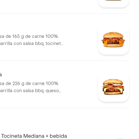
cebolla en rodajas, tomate en
huga y salsas en pan ajonjolí
a de 165 g de carne 100%
parrilla con salsa bbq, tocineta,
de queso tipo americano,
lé y salsa de tomate en pan
a
a de 226 g de carne 100%
parrilla con salsa bbq, queso
 tomate en rodajas, cebolla en
huga, salsa blanca, salsa de
ostaza
 Tocineta Mediana + bebida