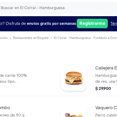
Registrarme
pi?
Disfruta de
envíos gratis por semanas
Tér
icilio
Restaurantes en Bogotá
El Corral - Hamburguesa - Fontibón a Dom
Callejera
 de carne 100%
Hamburgues
ueso tipo
de res, una
era, salsa blanca,
mozzarella, 
$ 29.900
za en pan ajonjolí
salsa de to
+ papas Cor
combo
Vaquero C
rnes de 90 g
Perro calien