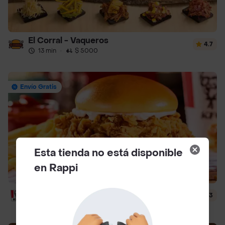
El Corral - Vaqueros
4.7
13 min
·
$ 5000
Envío Gratis
Esta tienda no está disponible
en Rappi
Kfc Hamburguesas
4.3
15 min
·
$ 5000