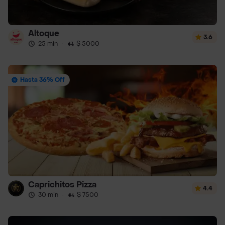
Altoque
3.6
25 min
·
$ 5000
Hasta 36% Off
Caprichitos Pizza
4.4
30 min
·
$ 7500