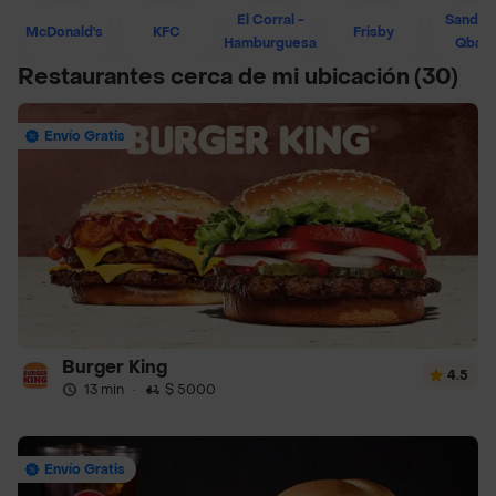
El Corral -
Sandwi
McDonald's
KFC
Frisby
Hamburguesa
Qban
Restaurantes cerca de mi ubicación
(30)
Envío Gratis
Burger King
4.5
13 min
·
$ 5000
Envío Gratis