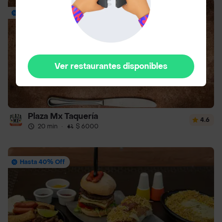
Envío Gratis
Ver restaurantes disponibles
Plaza Mx Taquería
4.6
20 min
·
$ 6000
Hasta 40% Off