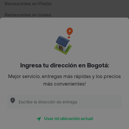
Restaurantes en Pitalito
Restaurantes en Ipiales
Restaurantes en San Andres
Restaurantes cerca de mi para pedir Comida a Domicilio -
Top Marcas y Cadenas de Restaurantes
Ingresa tu dirección en Bogotá:
Encuéntranos en estos países
Mejor servicio, entregas más rápidas y los precios
más convenientes!
App Store
Google play
AppGallery
Usar mi ubicación actual