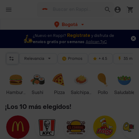
Bogotá
Regístrate
¿Nuevo en Rappi?
y disfruta de
envíos gratis por semanas
Aplican TyC
Relevancia
Promos
+ 4.5
35 mins
Hamburguesa
Sushi
Pizza
Salchipapas
Pollo
Saludable
¡Los 10 más elegidos!