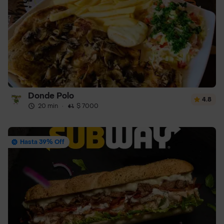
Donde Polo
4.8
20 min
·
$ 7000
Hasta 39% Off