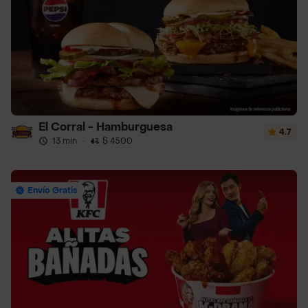
El Corral - Hamburguesa
4.7
13 min
·
$ 4500
Envío Gratis