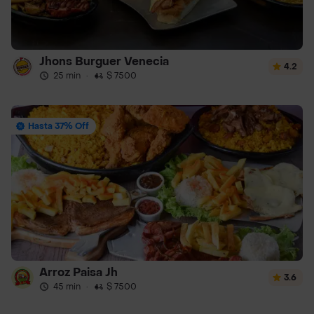
Jhons Burguer Venecia
4.2
25 min
·
$ 7500
Hasta 37% Off
Arroz Paisa Jh
3.6
45 min
·
$ 7500