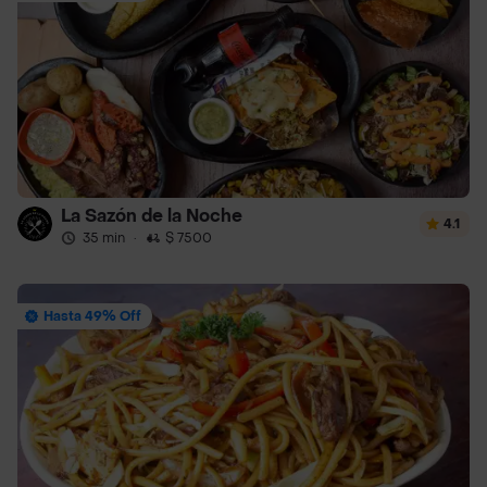
La Sazón de la Noche
4.1
35 min
·
$ 7500
Hasta 49% Off