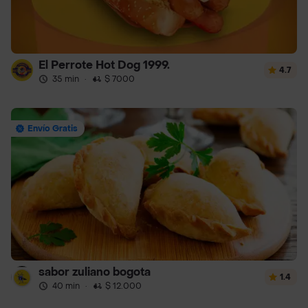
El Perrote Hot Dog 1999.
4.7
35 min
·
$ 7000
Envío Gratis
sabor zuliano bogota
1.4
40 min
·
$ 12.000