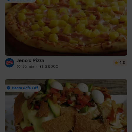
Jeno's Pizza
4.3
35 min
·
$ 8000
Hasta 63% Off