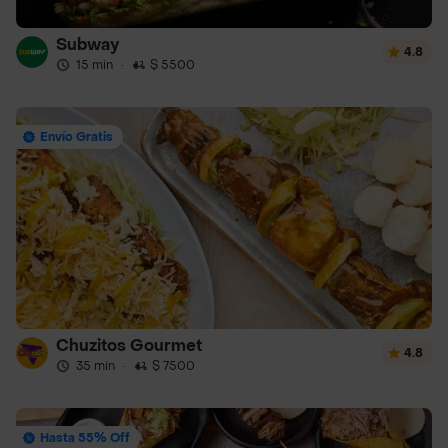
Subway
4.8
15 min
·
$ 5500
Envío Gratis
Chuzitos Gourmet
4.8
35 min
·
$ 7500
Hasta 55% Off