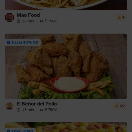
Mao Food
4
35 min
·
$ 7500
Hasta 40% Off
El Señor del Pollo
3.9
45 min
·
$ 7500
Envío Gratis