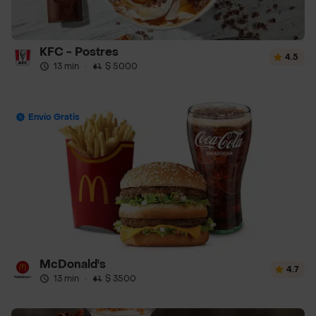
KFC - Postres
4.5
13 min
·
$ 5000
Envío Gratis
McDonald's
4.7
13 min
·
$ 3500