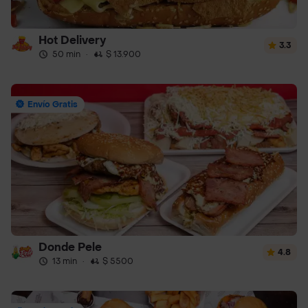
Hot Delivery
3.3
50 min
·
$ 13.900
Envío Gratis
Donde Pele
4.8
13 min
·
$ 5500