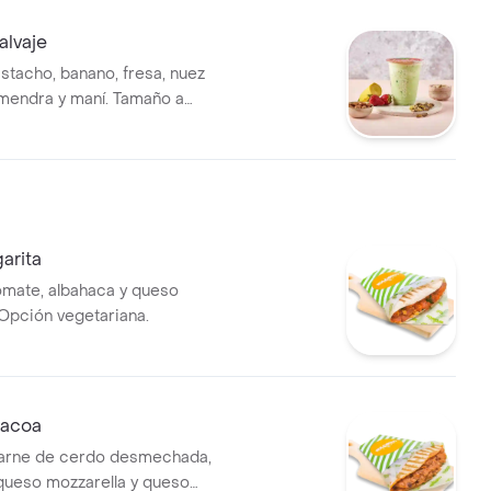
n realizar modificaciones en
ntes.
alvaje
istacho, banano, fresa, nuez
almendra y maní. Tamaño a
arita
mate, albahaca y queso
 Opción vegetariana.
bacoa
arne de cerdo desmechada,
queso mozzarella y queso