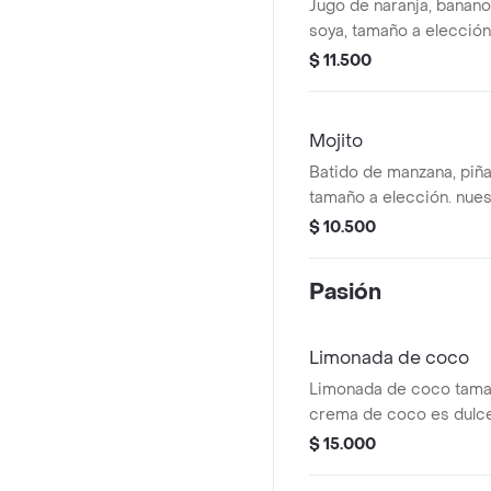
Jugo de naranja, banano
soya, tamaño a elección
preparaciones se encu
$ 11.500
estandarizadas por lo t
realizar modificaciones
ingredientes
Mojito
Batido de manzana, piña
tamaño a elección. nues
preparaciones se encu
$ 10.500
estandarizadas por lo t
realizar modificaciones
Pasión
ingredientes
Limonada de coco
Limonada de coco tamañ
crema de coco es dulce
preparaciones se encu
$ 15.000
estandarizadas por lo t
realizar modificaciones