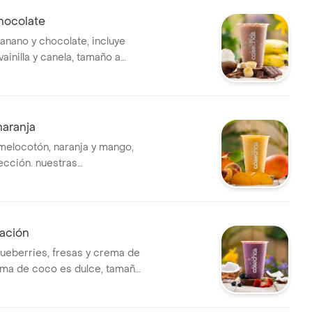
entes
hocolate
banano y chocolate, incluye
ainilla y canela, tamaño a
uestras preparaciones se
estandarizadas por lo tanto
n realizar modificaciones en
ntes.
naranja
melocotón, naranja y mango,
ección. nuestras
nes se encuentran
das por lo tanto no se pueden
dificaciones en los
s.
tación
lueberries, fresas y crema de
ema de coco es dulce, tamaño
 nuestras preparaciones se
estandarizadas por lo tanto