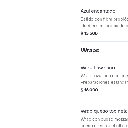
tanto no se pueden
realizar modificaciones
Azul encantado
ingredientes.
Batido con fibra prebiót
blueberries, crema de 
mora y limón. nuestras
$ 15.500
encuentran estandarizad
no se pueden realizar 
Wraps
los ingredientes.
Wrap hawaiano
Wrap hawaiano con ques
Preparaciones estandar
modificaciones.
$ 16.000
Wrap queso tocineta
Wrap con queso mozzarel
queso crema, cebolla c