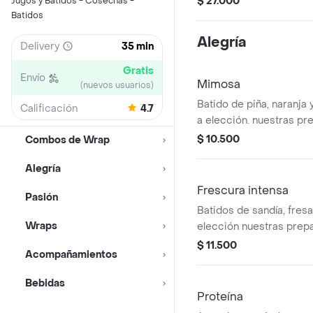
$ 27.000
Jugos y Batidos - Cosechas -
Batidos
Alegría
Delivery
35 min
Gratis
Envío
Mimosa
(nuevos usuarios)
Batido de piña, naranja
Calificación
4.7
a elección. nuestras pr
encuentran estandarizad
$ 10.500
Combos de Wrap
no se pueden realizar 
Alegría
los ingredientes
Frescura intensa
Pasión
Batidos de sandía, fresa
Wraps
elección nuestras prep
encuentran estandarizad
$ 11.500
Acompañamientos
no se pueden realizar 
los ingredientes
Bebidas
Proteína