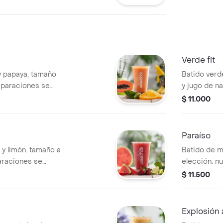
Verde fit
 y papaya, tamaño
Batido verde
eparaciones se
y jugo de na
as por lo tanto
nuestras pr
$ 11.000
modificaciones en
estandariza
realizar mo
ingrediente
Paraíso
 y limón. tamaño a
Batido de m
araciones se
elección. n
as por lo tanto
encuentran 
$ 11.500
modificaciones en
no se puede
los ingredi
Explosión 