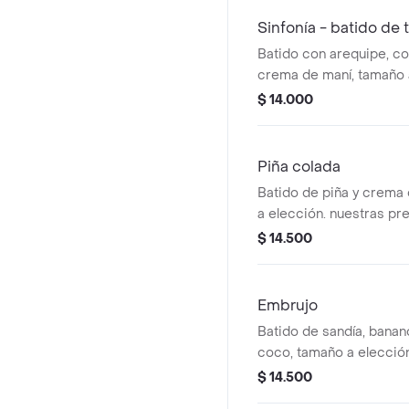
ingredientes.
Sinfonía - batido de
Batido con arequipe, co
crema de maní, tamaño 
nuestras preparaciones
$ 14.000
estandarizadas por lo t
realizar modificaciones
ingredientes.
Piña colada
Batido de piña y crema
a elección. nuestras pr
encuentran estandarizad
$ 14.500
no se pueden realizar 
los ingredientes.
Embrujo
Batido de sandía, bana
coco, tamaño a elección
coco es dulce. nuestra
$ 14.500
se encuentran estandari