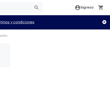
Ingreso
minos y condiciones
icilio