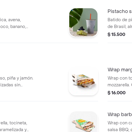
no se puede
 en los
los ingredie
Pistacho s
ica, avena,
Batido de p
coco, banano,
de Brasil, 
 preparaciones se
elección.
$ 15.500
as por lo tanto
modificaciones en
Wrap marg
o, piña y jamón.
Wrap con to
izadas sin
mozzarella.
$ 16.000
Wrap bar
la, tocineta,
Wrap con c
aramelizada y
salsa BBQ, 