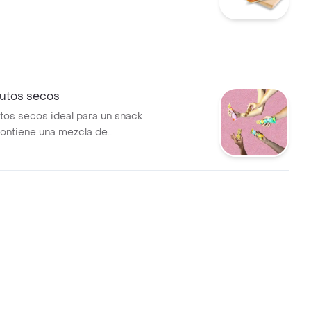
rutos secos
utos secos ideal para un snack
Contiene una mezcla de
millas.