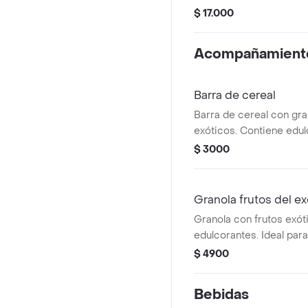
espinaca.
$ 17.000
Acompañamient
Barra de cereal
Barra de cereal con gran
exóticos. Contiene edul
$ 3000
Granola frutos del ex
Granola con frutos exót
edulcorantes. Ideal par
snack saludable.
$ 4900
Bebidas