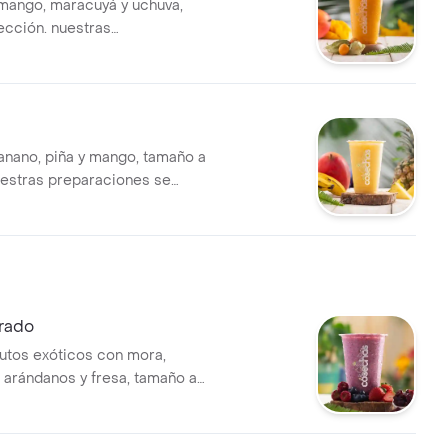
mango, maracuyá y uchuva,
ección. nuestras
nes se encuentran
das por lo tanto no se pueden
dificaciones en los
s
anano, piña y mango, tamaño a
uestras preparaciones se
estandarizadas por lo tanto
n realizar modificaciones en
entes
orado
rutos exóticos con mora,
, arándanos y fresa, tamaño a
uestras preparaciones se
estandarizadas por lo tanto
n realizar modificaciones en