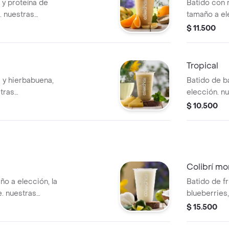
 y proteína de
Batido con 
. nuestras
tamaño a el
entran
preparacio
$ 11.500
anto no se pueden
estandariza
 en los
realizar mo
ingrediente
Tropical
 y hierbabuena,
Batido de b
tras
elección. n
entran
encuentran 
$ 10.500
anto no se pueden
no se puede
 en los
los ingredi
Colibrí m
o a elección, la
Batido de f
. nuestras
blueberries
entran
elección. n
$ 15.500
anto no se pueden
encuentran 
 en los
no se puede