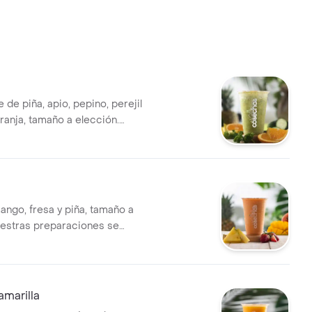
 de piña, apio, pepino, perejil
ranja, tamaño a elección.
eparaciones se encuentran
das por lo tanto no se pueden
dificaciones en los
s
ango, fresa y piña, tamaño a
uestras preparaciones se
estandarizadas por lo tanto
n realizar modificaciones en
entes
amarilla