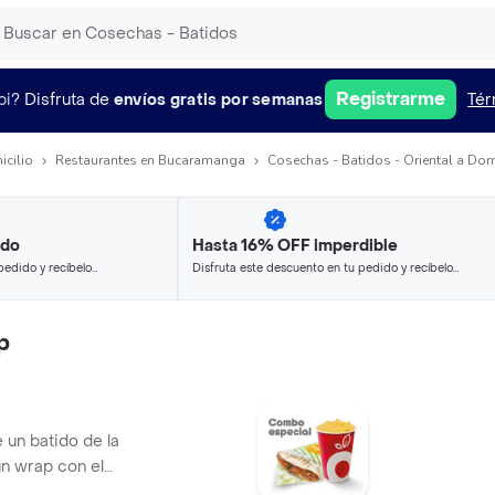
Registrarme
pi?
Disfruta de
envíos gratis por semanas
Tér
icilio
Restaurantes en Bucaramanga
Cosechas - Batidos - Oriental a Dom
ido
Hasta 16% OFF imperdible
pedido y recíbelo
Disfruta este descuento en tu pedido y recíbelo
en minutos.
p
 un batido de la
 un wrap con el