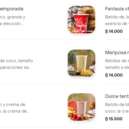
los ingredi
 temporada
Fantasía c
co, granola y
Batido de, 
a elección.
esencia de v
 se encuentran
elección. n
$ 14.000
anto no se pueden
encuentran 
 en los
no se puede
los ingredie
Mariposa 
 de coco, tamaño
Batidos de 
eparaciones se
tamaño a el
as por lo tanto
preparacio
$ 14.000
modificaciones en
estandariza
realizar mo
ingrediente
Dulce ten
no y crema de
Batido de b
, la crema de
coco, la cr
s preparaciones
a elección.
$ 15.500
zadas por lo
encuentran 