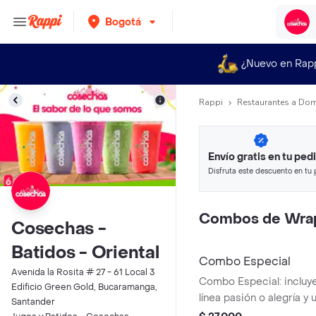
Bogotá
¿Nuevo en Rap
Rappi
Restaurantes a Dom
Envío gratis en tu ped
Disfruta este descuento en tu 
en minutos.
Combos de Wra
Cosechas -
Batidos - Oriental
Combo Especial
Avenida la Rosita # 27 - 61 Local 3
Combo Especial: incluye
Edificio Green Gold, Bucaramanga,
línea pasión o alegría y
Santander
sabor de tu elección.