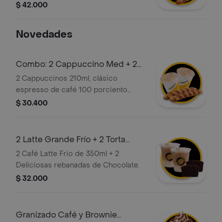
disfrutar.
$ 42.000
Novedades
Combo: 2 Cappuccino Med + 2
Palito Queso
2 Cappuccinos 210ml, clásico
espresso de café 100 porciento
colombiano, con la proporción
$ 30.400
perfecta de leche vaporizada y una
generosa capa de espuma cremosa +
2 Deliciosos Palitos de Queso (110 gr),
2 Latte Grande Frío + 2 Torta
hechos a partir de masa de hojaldre
Chocolate
2 Café Latte Frio de 350ml + 2
con relleno de queso.
Deliciosas rebanadas de Chocolate.
$ 32.000
Granizado Café y Brownie