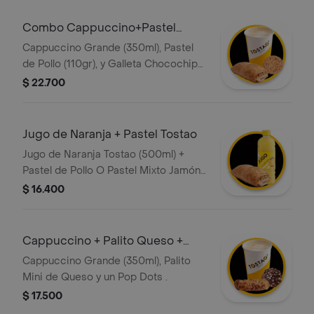
una combinación vibrante de
especias y diversión en cada sorbo.
Combo Cappuccino+Pastel
Pollo+Galleta
Cappuccino Grande (350ml), Pastel
de Pollo (110gr), y Galleta Chocochips
o avena (50gr)
$ 22.700
Jugo de Naranja + Pastel Tostao
Jugo de Naranja Tostao (500ml) +
Pastel de Pollo O Pastel Mixto Jamón
Y Queso (110gr)
$ 16.400
Cappuccino + Palito Queso +
Pop Dots
Cappuccino Grande (350ml), Palito
Mini de Queso y un Pop Dots .
$ 17.500