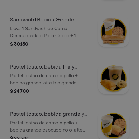
queso integral rico en fibra, el toque
tradicional del queso siete cueros y
un refrescante jugo verde o de
Sándwich+Bebida Grande
zanahoria.
Caliente+Galleta
Lleva 1 Sándwich de Carne
Desmechada o Pollo Criollo + 1
Cappuccino o Latte Grande Caliente
$ 30.150
350 ml + 1 Galleta de Chips o Avena
Pastel tostao, bebida fría y
galleta
Pastel tostao de carne o pollo +
bebida grande latte frío grande +
galleta tostao de 50g de choco chips
$ 24.700
o avena. ¡tu elección en cada
categoría!
Pastel tostao, bebida grande y
galleta
Pastel tostao de carne o pollo +
bebida grande cappuccino o latte
caliente + galleta tostao de 50g de
$ 22.500