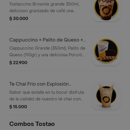
Grande
Tostaccino Brownie grande 350ml,
delicioso granizado de café una
mezcla de café 100 porciento
$ 30.000
colombiano y chocolate servido en
una base de brownie, con crema
chantilly, salsa de caramelo y lluvia de
Cappuccino + Palito de Queso +
brownie.
Torta
Cappuccino Grande (350ml), Palito de
Queso (110gr) y una deliciosa Porción
de Torta de Chocolate
$ 22.900
Te Chai Frío con Explosión
Caramelo
Sabor que estalla en tu boca! disfruta
de la calidez de nuestro té chai con
leche cremosa y el toque dulce del
$ 15.000
caramelo, refrescado con hielo. lo
mejor: incluye perlas explosivas que
Combos Tostao
liberan todo su sabor al morderlas.