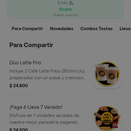
Envío
Gratis
(nuevos usuarios)
Para Compartir
Novedades
Combos Tostao
Lleva
Para Compartir
Dúo Latte Frío
Incluye 2 Café Latte Fríos (350ml c/u),
preparados con un suave y cremoso
espresso porciento colombiano, la
$ 24.800
medida perfecta de leche fría, hielo y
una ligera capa de espuma. Ideal para
compartir.
¡Paga 6 Lleva 7 Variado!
Disfruta de 7 unidades variadas de
nuestra mejor panadería pagando
solo 6. Un mix perfecto que incluye
$ 24.500