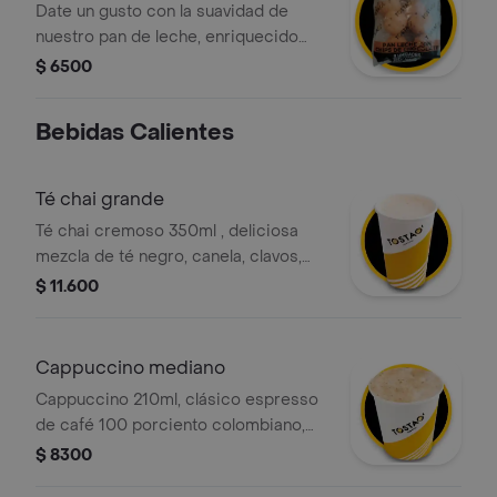
8 unds
Date un gusto con la suavidad de
nuestro pan de leche, enriquecido
con deliciosas chispas de chocolate.
$ 6500
es el acompañamiento perfecto para
un café a media tarde o para
Bebidas Calientes
sorprender a los niños en la lonchera.
un snack dulce y esponjoso con la
calidad artesanal de tostao.
Té chai grande
Té chai cremoso 350ml , deliciosa
mezcla de té negro, canela, clavos,
jengibre y leche deslactosada .
$ 11.600
Cappuccino mediano
Cappuccino 210ml, clásico espresso
de café 100 porciento colombiano,
con la proporción perfecta de leche
$ 8300
vaporizada y una generosa capa de