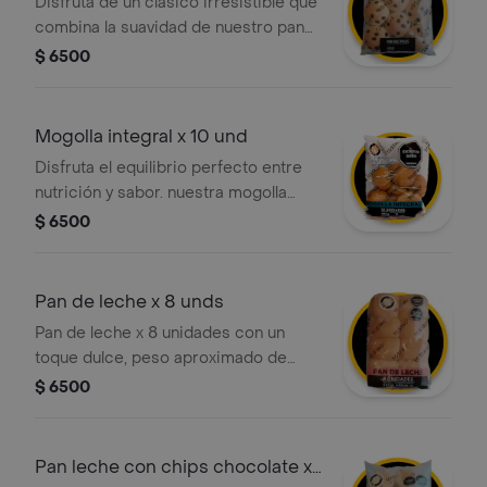
Disfruta de un clásico irresistible que
combina la suavidad de nuestro pan
tradicional con el toque dulce y
$ 6500
natural de las uvas pasas
seleccionadas. es la opción perfecta
para acompañar tu café, chocolate o
Mogolla integral x 10 und
para un snack rápido a cualquier hora
Disfruta el equilibrio perfecto entre
del día.
nutrición y sabor. nuestra mogolla
integral ofrece una miga suave y un
$ 6500
alto contenido de fibra, ideal para un
desayuno saludable o una merienda
ligera. el toque artesanal de tostao'
Pan de leche x 8 unds
listo para compartir en casa.
Pan de leche x 8 unidades con un
toque dulce, peso aproximado de
440g.
$ 6500
Pan leche con chips chocolate x