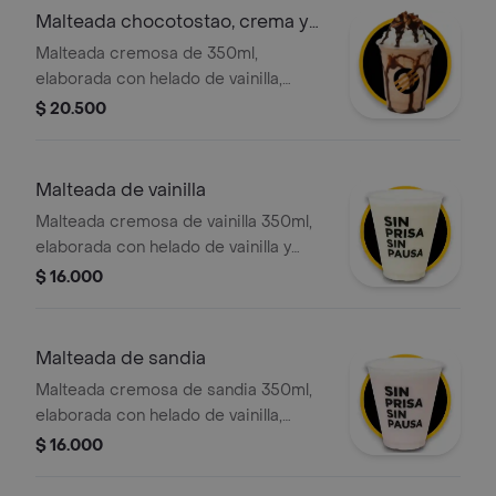
Malteada chocotostao, crema y
adición
Malteada cremosa de 350ml,
elaborada con helado de vainilla,
leche deslactosada y trozos nuestro
$ 20.500
exclusivo y crocante choco tostao,
con crema chantilly y salsa de
chocolate
Malteada de vainilla
Malteada cremosa de vainilla 350ml,
elaborada con helado de vainilla y
leche deslactosada, con la opción de
$ 16.000
agregar el topping de tu elección.
Malteada de sandia
Malteada cremosa de sandia 350ml,
elaborada con helado de vainilla,
leche deslactosada y nuestro
$ 16.000
delicioso syrup de sandia, con la
opción de agregar el topping de tu