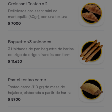
Croissant Tostao x 2
Deliciosos croissant mini de
mantequilla (60gr), con una textura
crujiente por fuera y suave por
$ 7000
dentro, elaborado con masa
hojaldrada y un intenso sabor a
mantequilla. ¡perfecto para cualquier
Baguette x3 unidades
momento del día!
3 Unidades de pan baguette de harina
de trigo de origen francés con forma
alargada y corteza crujiente.
$ 11.630
Pastel tostao carne
Tostao carne (110 gr) de masa de
hojaldre, elaborada a partir de harina
de trigo fortificada, grasa vegetal y
$ 8700
relleno de carne.