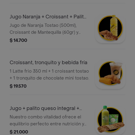
Menta (400ml)
Jugo Naranja + Croissant + Palito
Q Mini
Jugo de Naranja Tostao (500ml),
Croissant de Mantequilla (60gr) y
Palito de Queso Mini
$ 14.700
Croissant, tronquito y bebida fría
1 Latte frio 350 ml + 1 croissant tostao
+ 1 tronquito de chocolate mini tostao.
$ 19.570
Jugo + palito queso integral +
queso
Nuestro combo vitalidad ofrece el
equilibrio perfecto entre nutrición y
sabor artesanal; incluye un palito de
$ 21.000