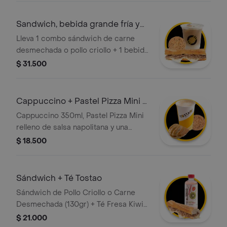
Sandwich, bebida grande fría y
gallleta
Lleva 1 combo sándwich de carne
desmechada o pollo criollo + 1 bebida
grande 350 ml + 1 galleta
$ 31.500
Cappuccino + Pastel Pizza Mini +
Galleta
Cappuccino 350ml, Pastel Pizza Mini
relleno de salsa napolitana y una
Galleta Chocochips (50gr)
$ 18.500
Sándwich + Té Tostao
Sándwich de Pollo Criollo o Carne
Desmechada (130gr) + Té Fresa Kiwi
(400ml) O Té Blanco Piña Mangostino
$ 21.000