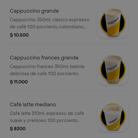
espuma cremosa.
Cappuccino grande
Cappuccino 350ml, clásico espresso
de café 100 porciento colombiano,
con la proporción perfecta de leche
$ 10.500
vaporizada y una generosa capa de
espuma cremosa.
Cappuccino frances grande
Cappuccino frances 350ml, bebida
deliciosa de café 100 porciento
colombiano, leche deslactosada,
$ 11.000
aroma y sabor a vainilla, que ofrece
una sensación cremosa y una
experiencia sensorial placentera en
Café latte mediano
cada sorbo.
Café latte 210ml, espresso de café
suave y cremoso 100 porciento
colombiano con la cantidad justa de
$ 8300
leche vaporizada y una ligera capa de