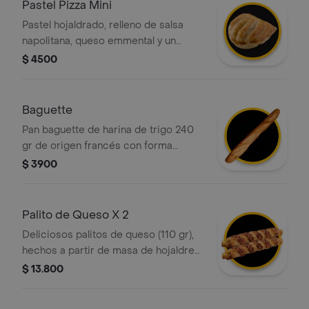
Pastel Pizza Mini
Pastel hojaldrado, relleno de salsa
napolitana, queso emmental y un
toque de orégano.
$ 4500
Baguette
Pan baguette de harina de trigo 240
gr de origen francés con forma
alargada y corteza crujiente.
$ 3900
Palito de Queso X 2
Deliciosos palitos de queso (110 gr),
hechos a partir de masa de hojaldre
con relleno de queso
$ 13.800