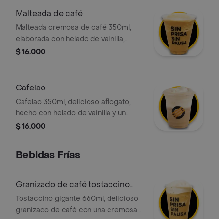
elección.
Malteada de café
Malteada cremosa de café 350ml,
elaborada con helado de vainilla,
leche deslactosada y nuestro
$ 16.000
delicioso espresso doble 100
porciento colombiano, con la opción
de agregar el topping de tu elección.
Cafelao
Cafelao 350ml, delicioso affogato,
hecho con helado de vainilla y un
delicioso espresso doble 100
$ 16.000
porciento colombiano, pidelo con
crema chantilly y salsa a tu gusto.
Bebidas Frías
Granizado de café tostaccino
gigante
Tostaccino gigante 660ml, delicioso
granizado de café con una cremosa