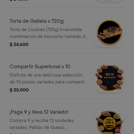
Croissants, Palitos de Queso Mini y
Galletas.
Torta de Galleta x 720g
Torta de Cookies (720g) Irresistible
combinación de bizcocho húmedo de
chocolate oscuro con sutiles notas
$ 34.600
de vainilla, cada rebanada está
cargada con trozos de galleta de
chocolate. ¡El contraste perfecto!.
Compartir Superbowl x 10
Disfruta de una deliciosa selección
de 10 piezas variadas para compartir
en familia o con amigos: Croissants,
$ 35.000
Galletas y Palitos de Queso Mini.
Ideales para calmar el antojo de
todos.
¡Paga 9 y lleva 12 Variado!
Compra 9 y recibe 12 unidades
variadas: Palitos de Queso,