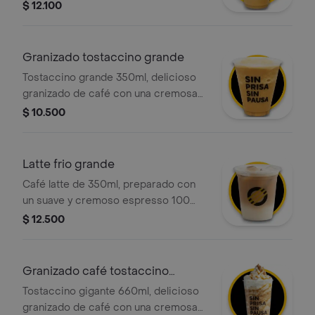
mezcla de café 100 porciento
$ 12.100
colombiano y chocolate, con la
opción de agregar el topping de tu
elección.
Granizado tostaccino grande
Tostaccino grande 350ml, delicioso
granizado de café con una cremosa
mezcla de café 100 porciento
$ 10.500
colombiano y chocolate, con la
opción de agregar el topping de tu
elección.
Latte frio grande
Café latte de 350ml, preparado con
un suave y cremoso espresso 100
porciento colombiano, la cantidad
$ 12.500
justa de leche fría y una ligera capa
de espuma, servido con hielo.
Granizado café tostaccino
gigante full
Tostaccino gigante 660ml, delicioso
granizado de café con una cremosa