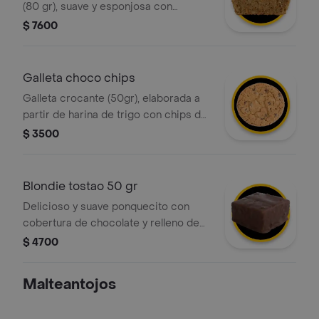
(80 gr), suave y esponjosa con
pequeños trozos de zanahoria en su
$ 7600
interior.
Galleta choco chips
Galleta crocante (50gr), elaborada a
partir de harina de trigo con chips de
chocolate.
$ 3500
Blondie tostao 50 gr
Delicioso y suave ponquecito con
cobertura de chocolate y relleno de
vainilla con chips
$ 4700
Malteantojos