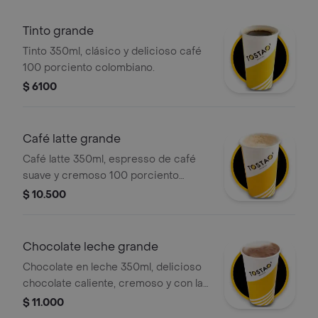
espuma. .
Tinto grande
Tinto 350ml, clásico y delicioso café
100 porciento colombiano.
$ 6100
Café latte grande
Café latte 350ml, espresso de café
suave y cremoso 100 porciento
colombiano con la cantidad justa de
$ 10.500
leche vaporizada y una ligera capa de
espuma. .
Chocolate leche grande
Chocolate en leche 350ml, delicioso
chocolate caliente, cremoso y con la
textura perfecta. preparado con leche
$ 11.000
deslactosada.