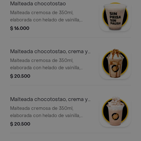
Malteada chocotostao
Malteada cremosa de 350ml,
elaborada con helado de vainilla,
leche deslactosada y trozos nuestro
$ 16.000
exclusivo y crocante choco tostao,
con la opción de agregar el topping
de tu elección.
Malteada chocotostao, crema y
adición
Malteada cremosa de 350ml,
elaborada con helado de vainilla,
leche deslactosada y trozos nuestro
$ 20.500
exclusivo y crocante choco tostao,
con crema chantilly y salsa de
caramelo
Malteada chocotostao, crema y
adición
Malteada cremosa de 350ml,
elaborada con helado de vainilla,
leche deslactosada y trozos nuestro
$ 20.500
exclusivo y crocante choco tostao,
con chantilly y adición chocotostao