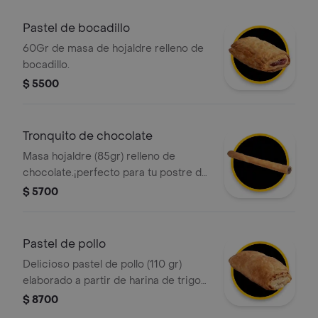
Pastel de bocadillo
60Gr de masa de hojaldre relleno de
bocadillo.
$ 5500
Tronquito de chocolate
Masa hojaldre (85gr) relleno de
chocolate.¡perfecto para tu postre del
dia!
$ 5700
Pastel de pollo
Delicioso pastel de pollo (110 gr)
elaborado a partir de harina de trigo
fortificada, grasa vegetal con relleno
$ 8700
de pollo.