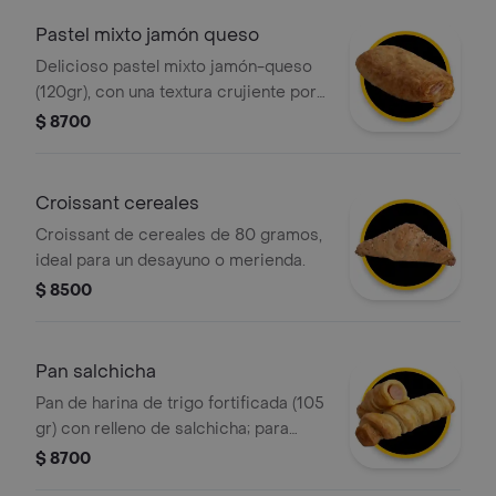
Pastel mixto jamón queso
Delicioso pastel mixto jamón-queso
(120gr), con una textura crujiente por
fuera y suave por dentro, elaborado
$ 8700
con masa hojaldrada y relleno de
jamón y queso ¡perfecto para
cualquier momento del día!
Croissant cereales
Croissant de cereales de 80 gramos,
ideal para un desayuno o merienda.
$ 8500
Pan salchicha
Pan de harina de trigo fortificada (105
gr) con relleno de salchicha; para
obtener un rollo con diferentes capas
$ 8700
o láminas.