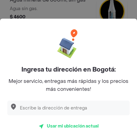
Agua sin gas.
$ 4600
Tostao' con gas 600 ml
Agua con gas de 600ml.
$ 4900
Ingresa tu dirección en Bogotá:
Mejor servicio, entregas más rápidas y los precios
más convenientes!
Aloe vera lyche 500 ml
Aloe vera lyche 500 ml, refrescante
bebida de aloe vera con el dulce y
exótico sabor a lychee
$ 7700
Usar mi ubicación actual