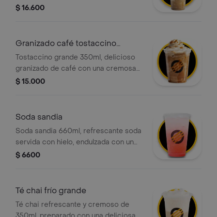
mezcla de café 100 porciento
$ 16.600
colombiano y chocolate, con crema
chantilly y salsa caramelo
Granizado café tostaccino
grande full
Tostaccino grande 350ml, delicioso
granizado de café con una cremosa
mezcla de café 100 porciento
$ 15.000
colombiano y chocolate, con crema
chantilly y salsa de caramelo.
Soda sandia
Soda sandia 660ml, refrescante soda
servida con hielo, endulzada con un
delicioso jarabe de sandía.
$ 6600
Té chai frío grande
Té chai refrescante y cremoso de
350ml, preparado con una deliciosa