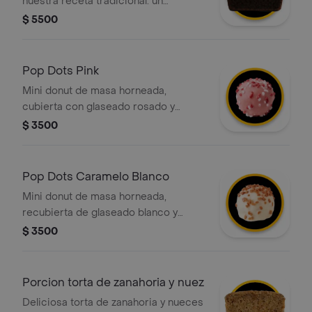
nuestra receta tradicional. un
bizcocho suave de cacao con capas
$ 5500
de chocolate cremoso. el balance
perfecto de dulce para acompañar tu
día.
Pop Dots Pink
Mini donut de masa horneada,
cubierta con glaseado rosado y
decoradas con grageas blancas y
$ 3500
rojas
Pop Dots Caramelo Blanco
Mini donut de masa horneada,
recubierta de glaseado blanco y
decorada con trocitos de caramelo
$ 3500
que aportan una sabor único.
Porcion torta de zanahoria y nuez
Deliciosa torta de zanahoria y nueces