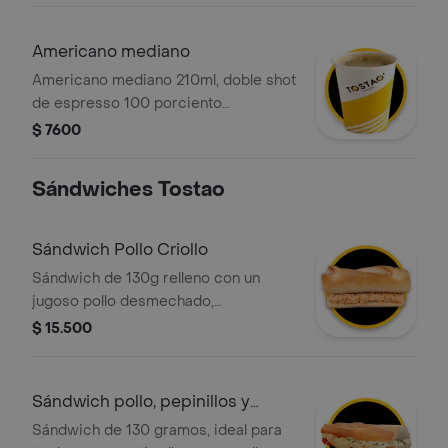
Americano mediano
Americano mediano 210ml, doble shot
de espresso 100 porciento
colombiano, diluido con agua. sabor
$ 7600
intenso y limpio.
Sándwiches Tostao
Sándwich Pollo Criollo
Sándwich de 130g relleno con un
jugoso pollo desmechado,
perfectamente sazonado al estilo
$ 15.500
criollo. Servido en un pan tostado
artesanal que te garantiza una textura
crujiente en cada mordisco.
Sándwich pollo, pepinillos y
queso
Sándwich de 130 gramos, ideal para