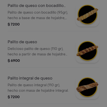
Palito de queso con bocadillo
tostao
Palito de queso con bocadillo (95gr),
hecho a base de masa de hojaldre,
relleno de queso y bocadillo pulpa de
$ 7200
guayaba
Palito de queso
Delicioso palito de queso (110 gr),
hecho a partir de masa de hojaldre
con relleno de queso
$ 6900
Palito integral de queso
Palito de queso integral (110 gr),
hecho con masa de hojaldre integral.
$ 7200