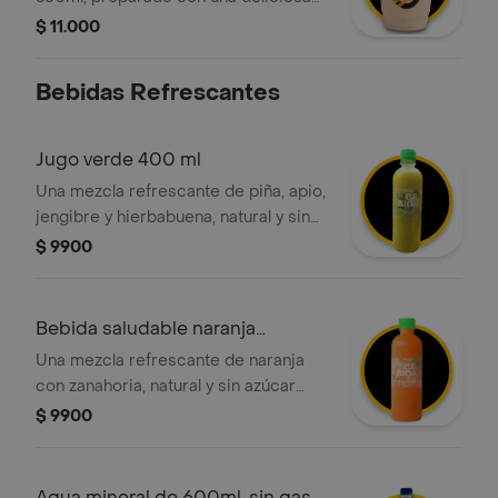
mezcla de té negro, canela, clavos,
$ 11.000
jengibre y leche deslactosada,
servido con hielo
Bebidas Refrescantes
Jugo verde 400 ml
Una mezcla refrescante de piña, apio,
jengibre y hierbabuena, natural y sin
azúcar añadida, ideal para acompañar
$ 9900
tus comidas o como snack saludable.
Bebida saludable naranja
zanahoria
Una mezcla refrescante de naranja
con zanahoria, natural y sin azúcar
añadida, ideal para acompañar tus
$ 9900
comidas o como snack saludable.
Agua mineral de 600ml, sin gas