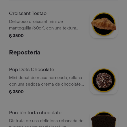
Croissant Tostao
Delicioso croissant mini de
mantequilla (60gr), con una textura
crujiente por fuera y suave por
$ 3500
dentro, elaborado con masa
hojaldrada y un intenso sabor a
Repostería
mantequilla. ¡perfecto para cualquier
momento del día!
Pop Dots Chocolate
Mini donut de masa horneada, rellena
con una sedosa crema de chocolate,
cubierta con un glaseado de
$ 3500
chocolate oscuro y decorada con un
mix de trocitos crocantes que
aportan un contraste perfecto.
Porción torta chocolate
Disfruta de una deliciosa rebanada de