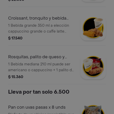
choco chips o avena. ¡tu elección en
cada categoría!
Croissant, tronquito y bebida
caliente
1 Bebida grande 350 ml a elección
cappuccino grande o caffe latte
grande + 1 croissant tostao + 1
$ 17.540
tronquito de chocolate mini tostao.
Rosquitas, palito de queso y
bebida
1 Bebida mediana 210 ml puede ser
americano o cappuccino + 1 palito de
queso mini tostao (tradicional o
$ 15.360
integral) + 1 rosquitas horneadas (18g).
¡tú eliges!
Lleva por tan solo 6.500
Pan con uvas pasas x 8 unds