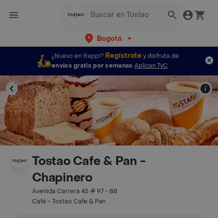
Bogotá
Regístrate
¿Nuevo en Rappi?
y disfruta de
envíos gratis por semanas
Aplican TyC
Tostao Cafe & Pan -
Chapinero
Avenida Carrera 45 # 97 - 88
Café - Tostao Cafe & Pan