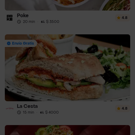
Poke
4.8
20 min
·
$ 3500
Envío Gratis
La Cesta
4.8
15 min
·
$ 4000