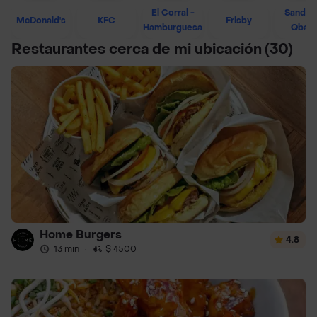
El Corral -
Sandwi
McDonald's
KFC
Frisby
Hamburguesa
Qban
Restaurantes cerca de mi ubicación
(30)
Home Burgers
4.8
13 min
·
$ 4500