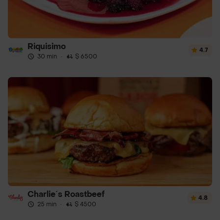
Riquisimo
4.7
30 min
·
$ 6500
Charlie´s Roastbeef
4.8
25 min
·
$ 4500