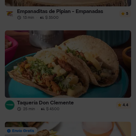
Empanaditas de Pipian - Empanadas
5
13 min
·
$ 3500
Taquería Don Clemente
4.4
25 min
·
$ 4500
Envío Gratis