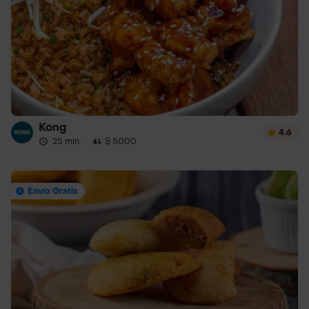
Kong
4.6
25 min
·
$ 5000
Envío Gratis