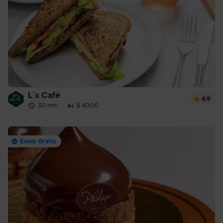
L´s Café
4.9
30 min
·
$ 4000
Envío Gratis