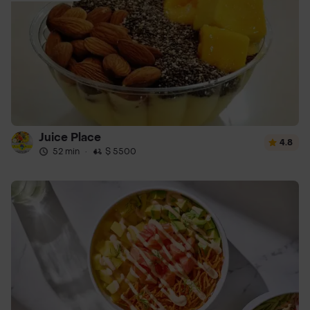
Juice Place
4.8
52 min
·
$ 5500