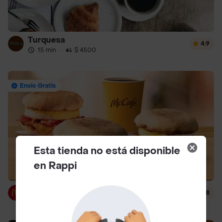
Turquesa
4.9
15 min
·
$ 4500
Envío Gratis
Esta tienda no está disponible
en Rappi
McDonald's
4.8
15 min
·
$ 3000