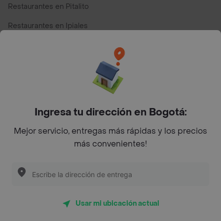
Restaurantes en Pitalito
Restaurantes en Ipiales
Restaurantes en San Andres
Restaurantes cerca de mi para pedir Comida a Domicilio -
Top Marcas y Cadenas de Restaurantes
Ingresa tu dirección en Bogotá:
Encuéntranos en estos países
Mejor servicio, entregas más rápidas y los precios
más convenientes!
App Store
Google play
AppGallery
Usar mi ubicación actual