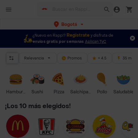
Bogotá
Regístrate
¿Nuevo en Rappi?
y disfruta de
envíos gratis por semanas
Aplican TyC
Relevancia
Promos
+ 4.5
35 mins
Hamburguesa
Sushi
Pizza
Salchipapas
Pollo
Saludable
¡Los 10 más elegidos!