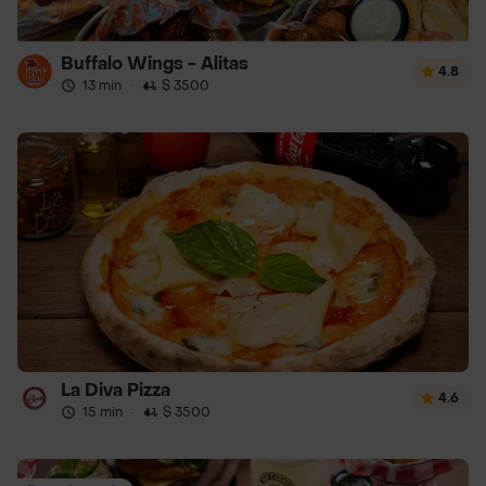
Buffalo Wings - Alitas
4.8
13 min
·
$ 3500
La Diva Pizza
4.6
15 min
·
$ 3500