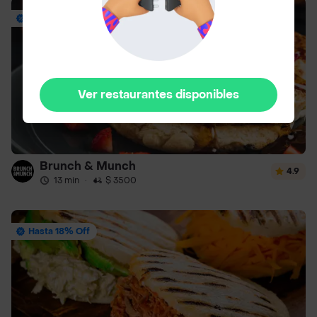
Envío Gratis
Ver restaurantes disponibles
Brunch & Munch
4.9
13 min
·
$ 3500
Hasta 18% Off