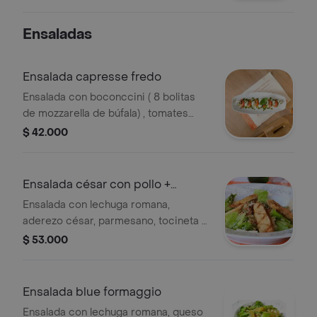
Ensaladas
Ensalada capresse fredo
Ensalada con boconccini ( 8 bolitas
de mozzarella de búfala) , tomates
frescos y pesto de albahaca.
$ 42.000
Ensalada césar con pollo +
bebida
Ensalada con lechuga romana,
aderezo césar, parmesano, tocineta y
120 gr de tiras de pollo a la parrilla. +
$ 53.000
bebida
Ensalada blue formaggio
Ensalada con lechuga romana, queso