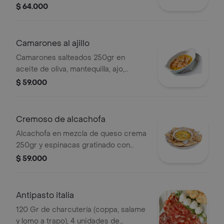
napolitana, pepperoncini y alioli de
$ 64.000
ajo.
Camarones al ajillo
Camarones salteados 250gr en
aceite de oliva, mantequilla, ajo,
perejil y un toque de vino blanco.
$ 59.000
Cremoso de alcachofa
Alcachofa en mezcla de queso crema
250gr y espinacas gratinado con
queso parmesano.
$ 59.000
Antipasto italia
120 Gr de charcutería (coppa, salame
y lomo a trapo), 4 unidades de