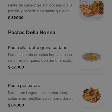
Filete de salmón 240gr, cocinado a la
parrilla y bañado con mantequilla de
ajo y perejil con pasta
$ 89.000
Pastas Della Nonna
Pasta alla ruotta grana padano
Pasta salteada en salsa hecha a base
de alfredo y queso con denominación
de origen grana padano.
$ 62.000
Pasta pescatore
Pasta con langostinos, camarones,
calamares, mejillón, salsa pomodoro,
salsa alfredo y consomé de mariscos.
$ 84.000