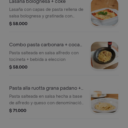
Lasaña bolognesa + coke
Lasaña con capas de pasta rellena de
salsa bolognesa y gratinada con
queso mozzarella, la porción es
$ 58.000
personal + bebida a eleccion
Combo pasta carbonara + coca
cola
Pasta salteada en salsa alfredo con
tocineta + bebida a eleccion
$ 58.000
Pasta alla ruotta grana padano +
coke
Pasta salteada en salsa hecha a base
de alfredo y queso con denominación
de origen grana padano + elige tu
$ 71.000
bebida