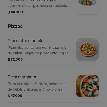
Ensalada con lechuga romana,
aderezo césar, parmesano, tocineta y
120 gr de tiras de pollo a la parrilla.
$ 44.000
Pizzas
Prosciutto e bufala
Pizza clasica italiana con mozzarella
de bufala, lonjas de prosciutto rugula
y parmesano.
$ 72.000
Pizza margarita
Pizza con salsa de pizza, bocconcini
de búfala y albahaca. 6 porciones.
$ 47.000