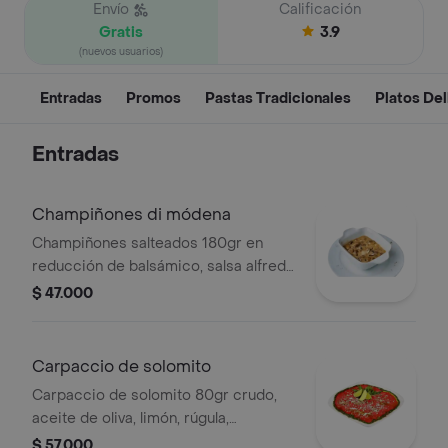
Envío
Calificación
Gratis
3.9
(nuevos usuarios)
Entradas
Promos
Pastas Tradicionales
Platos Del
Entradas
Champiñones di módena
Champiñones salteados 180gr en
reducción de balsámico, salsa alfredo
y trozos de queso azul.
$ 47.000
Carpaccio de solomito
Carpaccio de solomito 80gr crudo,
aceite de oliva, limón, rúgula,
alcaparras, parmesano, aderezado
$ 57.000