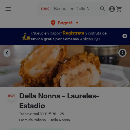
Bogotá
Regístrate
¿Nuevo en Rappi?
y disfruta de
envíos gratis por semanas
Aplican TyC
Della Nonna - Laureles-
Estadio
Transversal 39 B # 75 - 25
Comida Italiana - Della Nonna