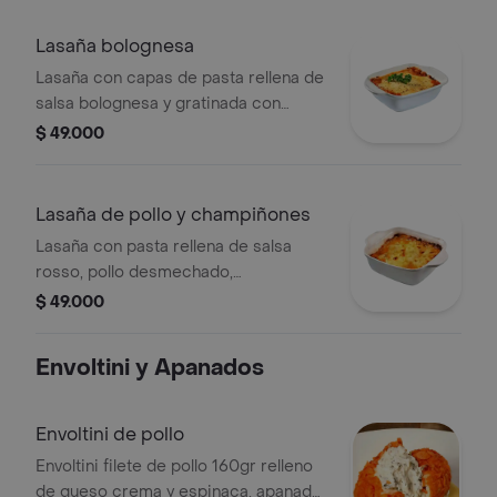
Lasaña bolognesa
Lasaña con capas de pasta rellena de
salsa bolognesa y gratinada con
queso mozzarella, la porción es
$ 49.000
personal.
Lasaña de pollo y champiñones
Lasaña con pasta rellena de salsa
rosso, pollo desmechado,
champiñones, gratinada con queso,
$ 49.000
porción personal
Envoltini y Apanados
Envoltini de pollo
Envoltini filete de pollo 160gr relleno
de queso crema y espinaca, apanado