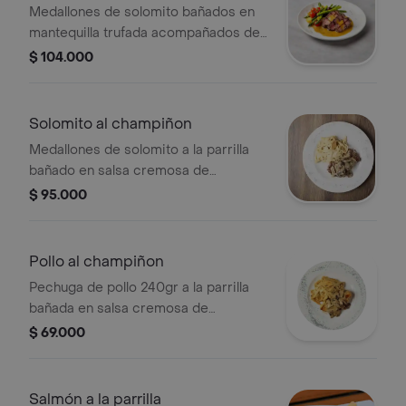
Medallones de solomito bañados en
mantequilla trufada acompañados de
spaguetti alfredo.
$ 104.000
Solomito al champiñon
Medallones de solomito a la parrilla
bañado en salsa cremosa de
champiñones, con pasta cuatro
$ 95.000
quesos.
Pollo al champiñon
Pechuga de pollo 240gr a la parrilla
bañada en salsa cremosa de
champiñones, con pasta 4 quesos.
$ 69.000
Salmón a la parrilla