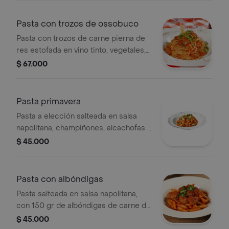
Pasta con trozos de ossobuco
Pasta con trozos de carne pierna de
res estofada en vino tinto, vegetales,
aromatizada con finas hierbas y salsa
$ 67.000
pomodoro.
Pasta primavera
Pasta a elección salteada en salsa
napolitana, champiñones, alcachofas y
berenjenas.
$ 45.000
Pasta con albóndigas
Pasta salteada en salsa napolitana,
con 150 gr de albóndigas de carne de
res.
$ 45.000