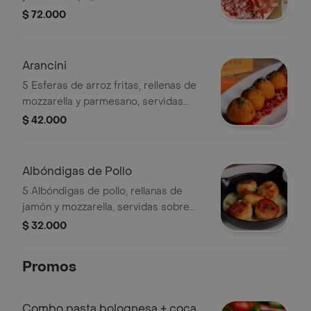
bocconcini, 5 unidades de nudos de
$ 72.000
pan en mantequilla de ajo.
Arancini
5 Esferas de arroz fritas, rellenas de
mozzarella y parmesano, servidas
sobre salsa napolitana y doradas con
$ 42.000
pesto de albahaca.
Albóndigas de Pollo
5 Albóndigas de pollo, rellanas de
jamón y mozzarella, servidas sobre
salsa 4 quesos.
$ 32.000
Promos
Combo pasta bolognesa + coca-