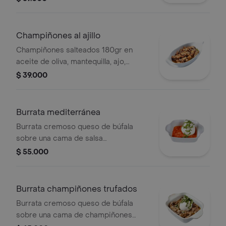
con pesto de albahaca.
Champiñones al ajillo
Champiñones salteados 180gr en
aceite de oliva, mantequilla, ajo,
perejil y un toque de vino blanco.
$ 39.000
Burrata mediterránea
Burrata cremoso queso de búfala
sobre una cama de salsa
mediterránea a base de tomates.
$ 55.000
Burrata champiñones trufados
Burrata cremoso queso de búfala
sobre una cama de champiñones