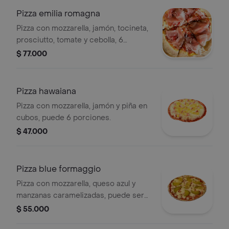
Pizza emilia romagna
Pizza con mozzarella, jamón, tocineta,
prosciutto, tomate y cebolla, 6
porciones.
$ 77.000
Pizza hawaiana
Pizza con mozzarella, jamón y piña en
cubos, puede 6 porciones.
$ 47.000
Pizza blue formaggio
Pizza con mozzarella, queso azul y
manzanas caramelizadas, puede ser
de 4 porciones o 6 porciones.
$ 55.000