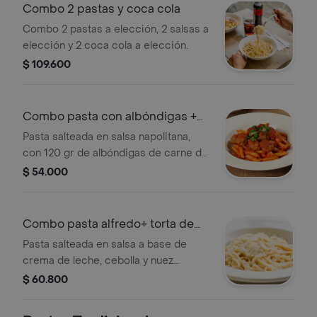
Combo 2 pastas y coca cola
Combo 2 pastas a elección, 2 salsas a
elección y 2 coca cola a elección.
$ 109.600
Combo pasta con albóndigas +
coke
Pasta salteada en salsa napolitana,
con 120 gr de albóndigas de carne de
res + 1 bebida a eleccion
$ 54.000
Combo pasta alfredo+ torta de
manzana
Pasta salteada en salsa a base de
crema de leche, cebolla y nuez
moscada + torta de manzana
$ 60.800