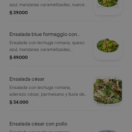
azul, manzanas caramelizadas, nueces
y aderezo cremoso de mandarina.
$ 39.000
Ensalada blue formaggio con
pollo
Ensalada con lechuga romana, queso
azul, manzanas caramelizadas,
nueces, aderezo de mandarina, 150gr
$ 49.000
pollo a la parrilla.
Ensalada césar
Ensalada con lechuga romana,
aderezo césar, parmesano y lluvia de
tocineta.
$ 34.000
Ensalada césar con pollo