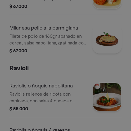
con cereal, sobre salsa 4 quesos, con
$ 67.000
acompañamiento a elección.
Milanesa pollo a la parmigiana
Filete de pollo de 160gr apanado en
cereal, salsa napolitana, gratinada con
queso parmesano, con pasta.
$ 67.000
Ravioli
Raviolis o ñoquis napolitana
Raviolis rellenos de ricota con
espinaca, con salsa 4 quesos o
napolitana 200grs
$ 55.000
Raviolis o ñoquis 4 quesos