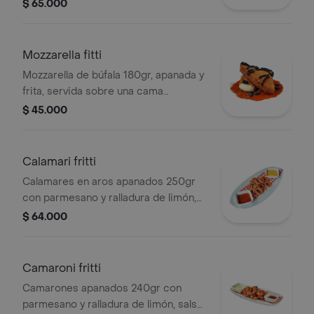
salteados con una deliciosa crema
$ 65.000
trufada.
Mozzarella fitti
Mozzarella de búfala 180gr, apanada y
frita, servida sobre una cama
napolitana y pesto de albahaca,
$ 45.000
Calamari fritti
Calamares en aros apanados 250gr
con parmesano y ralladura de limón,
salsa napolitana, pepperoncini y alioli
$ 64.000
de ajo.
Camaroni fritti
Camarones apanados 240gr con
parmesano y ralladura de limón, salsa