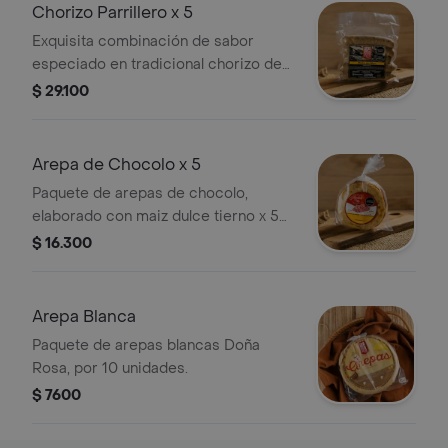
Chorizo Parrillero x 5
Exquisita combinación de sabor
especiado en tradicional chorizo de
cerdo paquete x unidades, 500 g.
$ 29.100
Arepa de Chocolo x 5
Paquete de arepas de chocolo,
elaborado con maiz dulce tierno x 5
unidades, 500 g.
$ 16.300
Arepa Blanca
Paquete de arepas blancas Doña
Rosa, por 10 unidades.
$ 7600