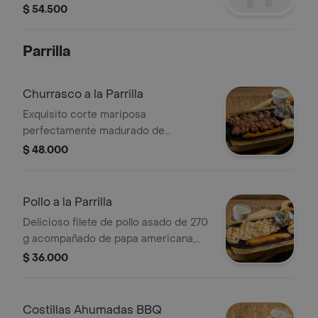
blanco, banano, ensalada y arepa.
$ 54.500
Parrilla
Churrasco a la Parrilla
Exquisito corte mariposa
perfectamente madurado de
churrasco 250 g, acompañado de
$ 48.000
papa americana, salsa tartara, tajada
de maduro, arepa y chimichurri
Pollo a la Parrilla
Delicioso filete de pollo asado de 270
g acompañado de papa americana,
salsa tartara, tajada de platano
$ 36.000
maduro, arepa y chimuchurri
Costillas Ahumadas BBQ