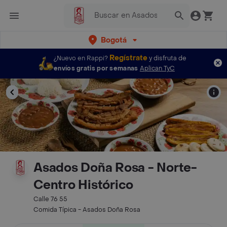
Bogotá
Regístrate
¿Nuevo en Rappi?
y disfruta de
envíos gratis por semanas
Aplican TyC
Asados Doña Rosa - Norte-
Centro Histórico
Calle 76 55
Comida Típica - Asados Doña Rosa