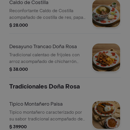
Caldo de Costilla
Reconfortante Caldo de Costilla
acompañado de costilla de res, papa,
arepa, cilantro porción de arroz y
$ 28.000
limón
Desayuno Trancao Doña Rosa
Tradicional calentao de frijoles con
arroz acompañado de chicharrón
picado, chorizo picado, platano
$ 38.000
maduro picado, huevos revueltos,
arepa y quesito
Tradicionales Doña Rosa
Tipico Montañero Paisa
Tipico montañero caracterizado por
su sabor tradicional acompañado de
porción de frijoles, arroz, carne
$ 39.900