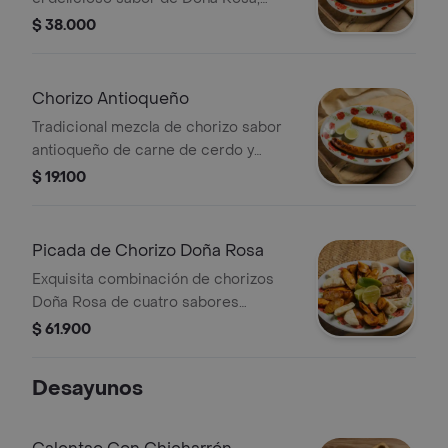
acompañado de tajada de maduro,
$ 38.000
arepa y limón
Chorizo Antioqueño
Tradicional mezcla de chorizo sabor
antioqueño de carne de cerdo y
tocino, entero o picado. Acompañado
$ 19.100
de tajada de maduro, arepa y limón
Picada de Chorizo Doña Rosa
Exquisita combinación de chorizos
Doña Rosa de cuatro sabores
(Chorizo tradicional, ternera,
$ 61.900
antioqueño y parrillero). Acompañado
de arepa, limón y guacamole.
Desayunos