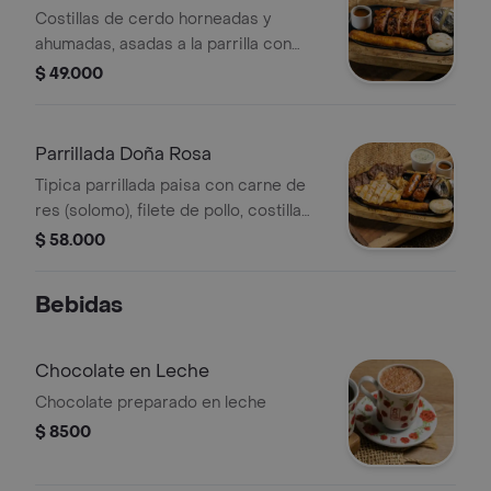
Costillas de cerdo horneadas y
ahumadas, asadas a la parrilla con
deliciosa salsa BBQ de la casa,
$ 49.000
acompañadas de papa americana con
salsa tartara, tajada de platano
maduro y arepa
Parrillada Doña Rosa
Tipica parrillada paisa con carne de
res (solomo), filete de pollo, costilla
ahumada de cerdo y chorizo.
$ 58.000
Acompañada de papa americana,
salsa tartara, tajada de platano
Bebidas
maduro, arepa y BBQ
Chocolate en Leche
Chocolate preparado en leche
$ 8500