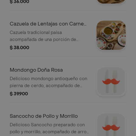
lentejas con una exquisita
$ 36.000
combinación de chorizo, chicharrón,
platano maduro picado, maiz tierno,
papas fosforito y arepa
Cazuela de Lentajas con Carne
Desmechada
Cazuela tradicional paisa
acompañada de una porción de
lentejas con una exquisita
$ 38.000
combinación de huevo, carne
desmechada, platano maduro picado,
maiz tierno, arroz, papas fosforito y
Mondongo Doña Rosa
arepa.
Delicioso mondongo antioqueño con
pierna de cerdo, acompañado de
arroz blanco, banano, ensalada y
$ 39.900
arepa.
Sancocho de Pollo y Morrillo
Delicioso Sancocho preparado con
pollo y morrillo, acompañado de arroz