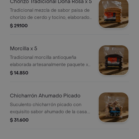
Chorizo Tradicional Doña Rosa x 5
Tradicional mezcla de sabor paisa de
chorizo de cerdo y tocino, elaborado
artesanalmente. 500 g.
$ 29.100
Morcilla x 5
Tradicional morcilla antioqueña
elaborada artesanalmente paquete x
5 unidades, 500 g.
$ 14.850
Chicharrón Ahumado Picado
Suculento chicharrón picado con
exquisito sabor ahumado de la casa.
500 g.
$ 31.600