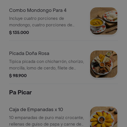
maduro, cuatro papas sudadas,
cuatro arepas, cuatro yucas sudadas
Combo Mondongo Para 4
bañadas en salsa criolla y gaseosa 1.5
Incluye cuatro porciones de
LT
mondongo, cuatro porciones de
arroz, cuatro arepas, cuatro bananos,
$ 135.000
porción de cilantro y gaseosa 1.5 LT
Picada Doña Rosa
Tipica picada con chicharrón, chorizo,
morcilla, lomo de cerdo, filete de
pollo, acompañado de papa al vapor,
$ 98.900
arepa, patacón, guacamole y hogao
Pa Picar
Caja de Empanadas x 10
10 empanadas de puro maiz crocante,
rellenas de guiso de papa y carne de