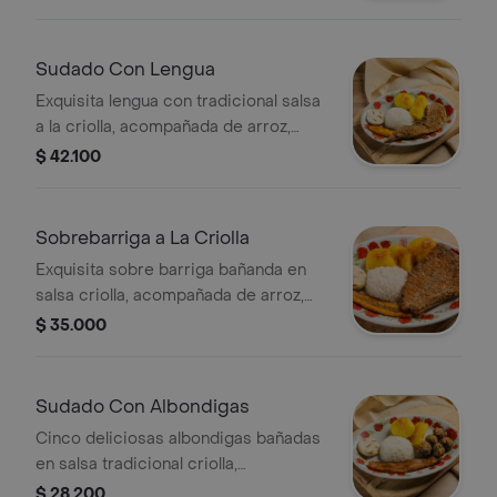
molida de res, chicharrón tradicional,
chorizo, morcilla, huevo frito, tajada
de platano maduro y arepa.
Sudado Con Lengua
Exquisita lengua con tradicional salsa
a la criolla, acompañada de arroz,
yuca y papa sudadas, tajada de
$ 42.100
platano maduro y arepa.
Sobrebarriga a La Criolla
Exquisita sobre barriga bañanda en
salsa criolla, acompañada de arroz,
yuca y papa sudadas, tajada de
$ 35.000
platano maduro y arepa.
Sudado Con Albondigas
Cinco deliciosas albondigas bañadas
en salsa tradicional criolla,
acompañada de arroz, yuca y papa
$ 28.200