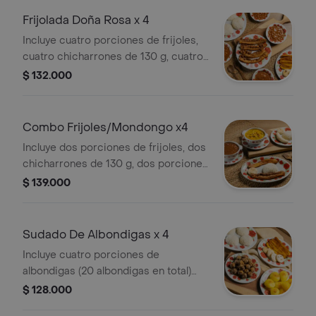
aguapanelas o café con o sin leche
Frijolada Doña Rosa x 4
deslactosada
Incluye cuatro porciones de frijoles,
cuatro chicharrones de 130 g, cuatro
tajadas de maduro, cuatro arepas,
$ 132.000
cuatro porciones de arroz, una
porcion de hogao familiar y gaseosa
1.5 LT
Combo Frijoles/Mondongo x4
Incluye dos porciones de frijoles, dos
chicharrones de 130 g, dos porciones
de mondongo, dos tajadas de
$ 139.000
maduro, cuatro arepas, cuatro
porciones de arroz, dos bananos y
gaseosa 1.5 LT
Sudado De Albondigas x 4
Incluye cuatro porciones de
albondigas (20 albondigas en total)
bañadas en salsa criolla, cuatro
$ 128.000
porciones de arroz, cuatro tajadas de