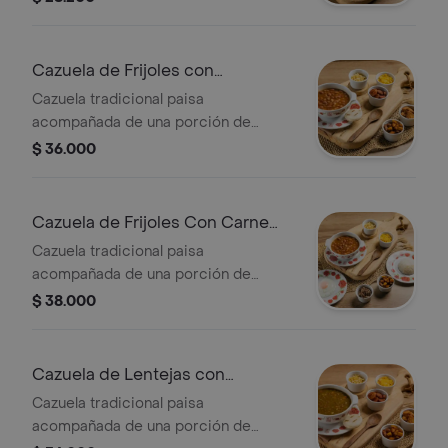
sudadas, tajada de platano maduro y
arepa.
Cazuela de Frijoles con
Chicharrón
Cazuela tradicional paisa
acompañada de una porción de
frijoles con una exquisita
$ 36.000
combinación de chorizo, chicharrón,
platano maduro picado, maiz tierno,
papas fosforito y arepa
Cazuela de Frijoles Con Carne
Desmechada
Cazuela tradicional paisa
acompañada de una porción de
frijoles con una exquisita
$ 38.000
combinación de huevo, carne
desmechada, platano maduro picado,
maiz tierno, arroz, papas fosforito y
Cazuela de Lentejas con
arepa.
Chicharrón
Cazuela tradicional paisa
acompañada de una porción de