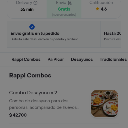
Delivery
Envío
Calificación
Gratis
4.6
35 min
(nuevos usuarios)
Envío gratis en tu pedido
Hasta 20% 
Disfruta este descuento en tu pedido y recíbelo
Disfruta este de
en minutos.
en minutos.
Rappi Combos
Pa Picar
Desayunos
Tradicionales
Rappi Combos
Combo Desayuno x 2
Combo de desayuno para dos
personas, acompañado de huevos
revueltos con o sin aliños, dos
$ 42.700
porciones de quesito, dos arepas,
dos mantequillas y dos chocolates,