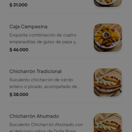
res. Acompañadas de ají, salsa de
$ 31.000
tomate y salsa rosada
Caja Campesina
Exquisita combinación de cuatro
empanaditas de guiso de papa y
carne de res, cuatro torticas de
$ 46.000
chocolo, cuatro pastelitos de pollo
desmechado y cuatro papas rellenas
de guiso de papa y carne de res.
Chicharrón Tradicional
Acompañados de ají, salsa de tomate
Suculento chicharrón de cerdo
y salsa rosada
entero o picado, acompañado de
tajada de platano maduro, arepa y
$ 38.000
limón.
Chicharrón Ahumado
Suculento Chicharrón Ahumado con
el delicioso sabor de Doña Rosa,