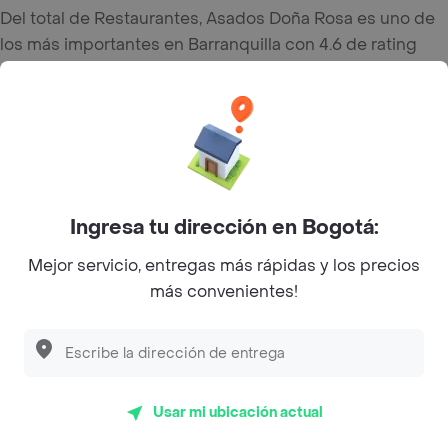
Del total de Restaurantes, Asados Doña Rosa es uno de
los más importantes en Barranquilla con 4.6 de rating
sobre un máximo de 5.
Top Marcas y Cadenas de Restaurantes
Encuéntranos en estos países
Ingresa tu dirección en Bogotá:
Mejor servicio, entregas más rápidas y los precios
más convenientes!
App Store
Google play
AppGallery
Usar mi ubicación actual
Pide tu comida favorita cerca de ti