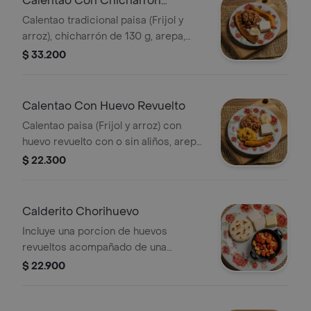
Calentao Con Chicharrón
Tradicional
Calentao tradicional paisa (Frijol y
arroz), chicharrón de 130 g, arepa,
quesito, tajada de maduro y
$ 33.200
mantequilla
Calentao Con Huevo Revuelto
Calentao paisa (Frijol y arroz) con
huevo revuelto con o sin aliños, arepa,
quesito, tajada de maduro y
$ 22.300
mantequilla
Calderito Chorihuevo
Incluye una porcion de huevos
revueltos acompañado de una
porcion de chorizo picado, arepa,
$ 22.900
quesito y mantequilla