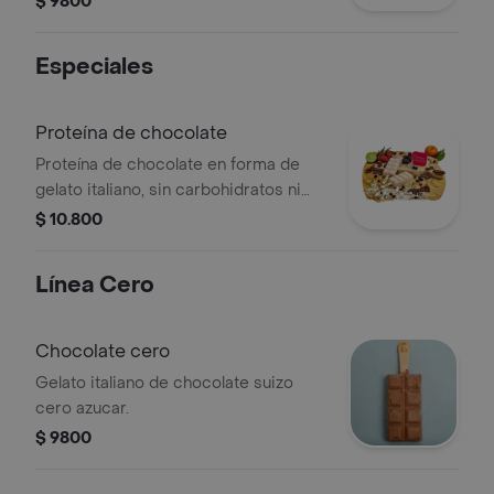
$ 9800
refrescante.
Especiales
Proteína de chocolate
Proteína de chocolate en forma de
gelato italiano, sin carbohidratos ni
grasas. Ideal para quienes buscan un
$ 10.800
postre funcional.
Línea Cero
Chocolate cero
Gelato italiano de chocolate suizo
cero azucar.
$ 9800