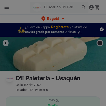
Bogotá
Regístrate
¿Nuevo en Rappi?
y disfruta de
envíos gratis por semanas
Aplican TyC
D'li Paletería - Usaquén
Calle 136 # 19-89
Helados - D'li Paletería
Envío
Gratis