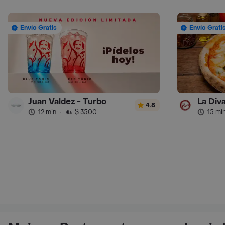
Envío Gratis
Envío Grati
Juan Valdez - Turbo
La Diva
4.8
12 min
·
$ 3500
15 mi