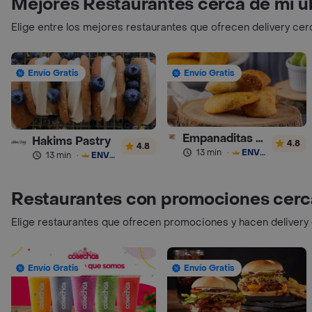
Mejores Restaurantes cerca de mi u
Elige entre los mejores restaurantes que ofrecen delivery cer
Envío Gratis
Envío Gratis
Empanaditas de Pipian - Empanadas
Hakims Pastry
4.8
4.8
13 min
·
ENVÍO GRATIS
13 min
·
ENVÍO GRATIS
Restaurantes con promociones cerc
Elige restaurantes que ofrecen promociones y hacen delivery
Envío Gratis
Envío Gratis