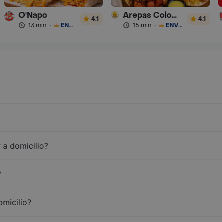
O'Napo
Arepas Colombianas Premium
4.1
4.1
13 min
·
ENVÍO GRATIS
15 min
·
ENVÍO GRATIS
 a domicilio?
?
omicilio?