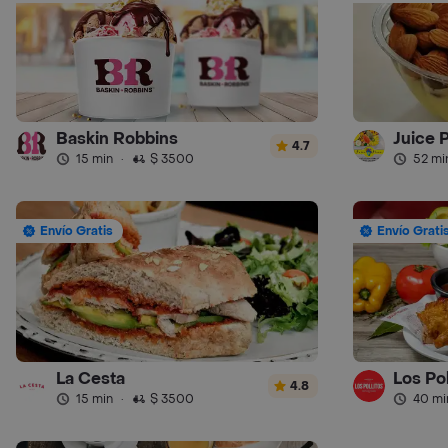
Baskin Robbins
Juice 
4.7
15 min
·
$ 3500
52 mi
Envío Gratis
Envío Grati
La Cesta
Los Pol
4.8
15 min
·
$ 3500
40 mi