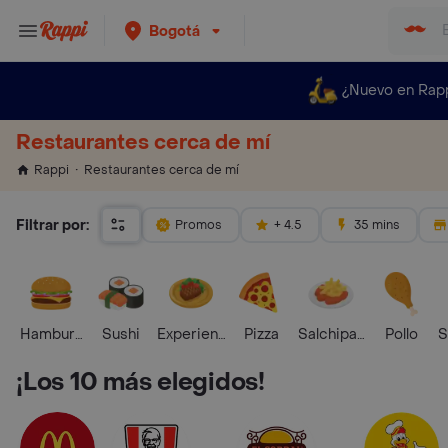
Bogotá
¿Nuevo en Rap
Restaurantes cerca de mí
Restaurantes cerca de mí
Rappi
Filtrar por:
Promos
+ 4.5
35 mins
Hamburguesa
Sushi
Experiencias Foodies
Pizza
Salchipapas
Pollo
S
¡Los 10 más elegidos!