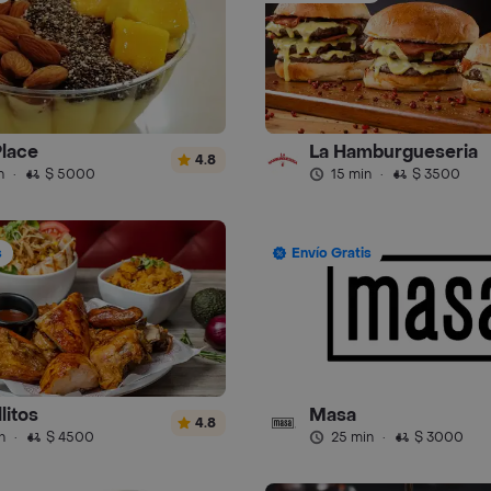
Place
La Hamburgueseria
4.8
n
·
$ 5000
15 min
·
$ 3500
s
Envío Gratis
litos
Masa
4.8
n
·
$ 4500
25 min
·
$ 3000