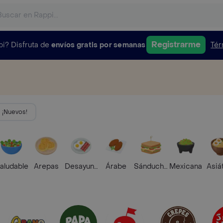
Registrarme
pi?
Disfruta de
envíos gratis por semanas
Tér
¡Nuevos!
aludable
Arepas
Desayunos
Árabe
Sánduches
Mexicana
Asiá