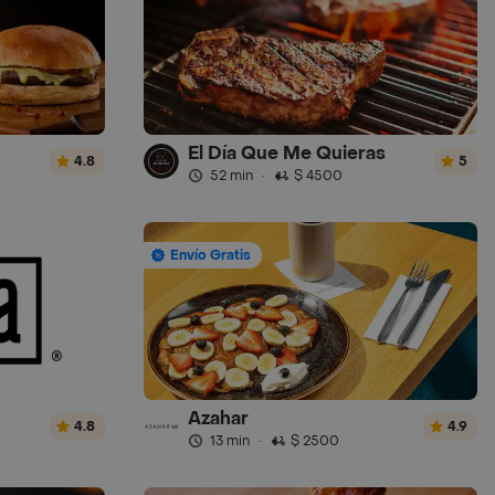
El Día Que Me Quieras
4.8
5
52 min
·
$ 4500
Envío Gratis
Azahar
4.8
4.9
13 min
·
$ 2500