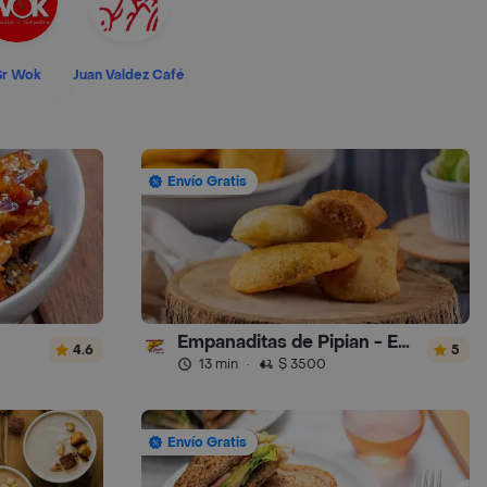
Sr Wok
Juan Valdez Café
Envío Gratis
Empanaditas de Pipian - Empanadas
4.6
5
13 min
·
$ 3500
Envío Gratis