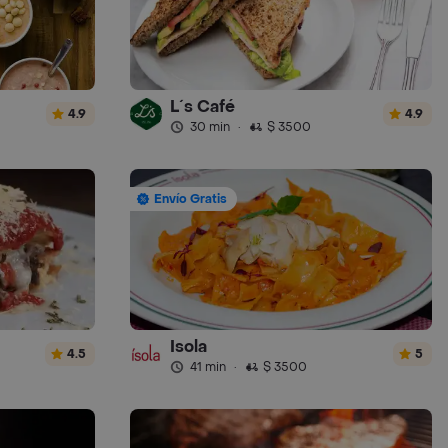
L´s Café
4.9
4.9
30 min
·
$ 3500
Envío Gratis
Isola
4.5
5
41 min
·
$ 3500