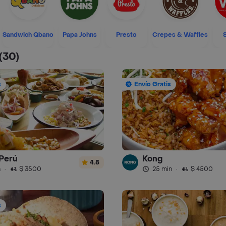
Sandwich Qbano
Papa Johns
Presto
Crepes & Waffles
(30)
s
Envío Gratis
Perú
Kong
4.8
n
·
$ 3500
25 min
·
$ 4500
s