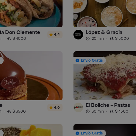
ía Don Clemente
López & Gracia
4.4
n
·
$ 4000
20 min
·
$ 5000
s
Envío Gratis
e
El Boliche - Pastas
4.6
n
·
$ 3500
30 min
·
$ 4500
s
Envío Gratis