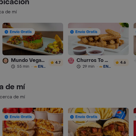
bicación
ca de mí
Envío Gratis
Envío Gratis
Mundo Vegano
Churros To Go
4.7
4.6
55 min
·
ENVÍO GRATIS
29 min
·
ENVÍO GRATIS
a de mí
 cerca de mí
Envío Gratis
Envío Gratis