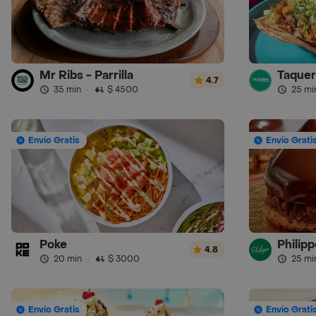
Mr Ribs - Parrilla
Taquer
4.7
35 min
·
$ 4500
25 mi
Envío Gratis
Envío Grati
Poke
Philipp
4.8
20 min
·
$ 3000
25 mi
Envío Gratis
Envío Grati