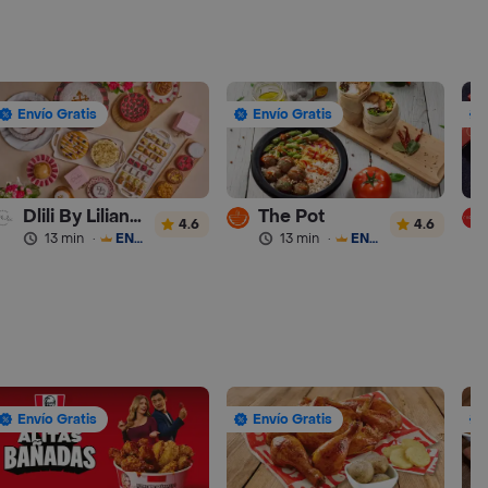
Envío Gratis
Envío Gratis
Dlili By Liliana Arango
The Pot
4.6
4.6
13 min
·
ENVÍO GRATIS
13 min
·
ENVÍO GRATIS
Envío Gratis
Envío Gratis