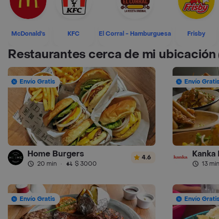
McDonald's
KFC
El Corral - Hamburguesa
Frisby
Restaurantes cerca de mi ubicación
Envío Gratis
Envío Grati
Home Burgers
Kanka 
4.6
20 min
·
$ 3000
13 mi
Envío Gratis
Envío Grati