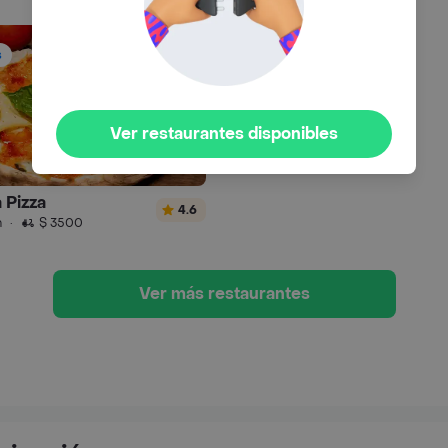
s
Ver restaurantes disponibles
 Pizza
4.6
n
·
$ 3500
Ver más restaurantes