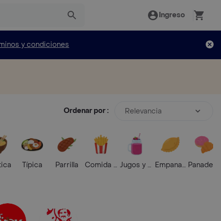
Ingreso
minos y condiciones
Ordenar por :
Relevancia
tica
Típica
Parrilla
Comida Rápida
Jugos y Batidos
Empanadas
Panaderí