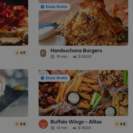
Envío Gratis
Hambuchona Burgers
4.9
19 min
·
$ 5500
Envío Gratis
Buffalo Wings - Alitas
4.8
4.8
13 min
·
$ 3500