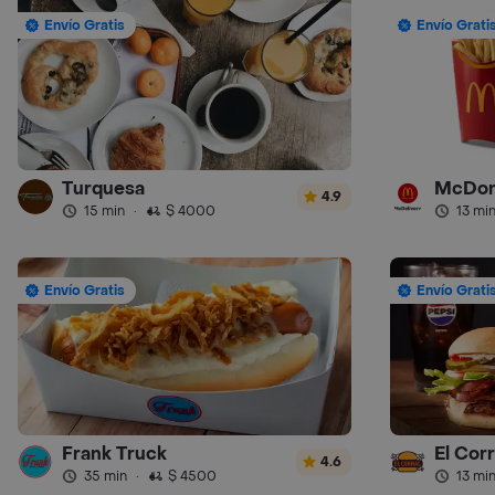
Envío Gratis
Envío Grati
Turquesa
McDon
4.9
15 min
·
$ 4000
13 mi
Envío Gratis
Envío Grati
Frank Truck
El Cor
4.6
35 min
·
$ 4500
13 mi