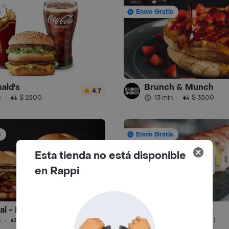
s
Envío Gratis
ald's
Brunch & Munch
4.7
n
·
$ 2500
13 min
·
$ 3500
s
Envío Gratis
Esta tienda no está disponible
en Rappi
ral - Hamburguesa
Toshiro - Sushi
4.9
n
·
$ 3000
42 min
·
$ 4000