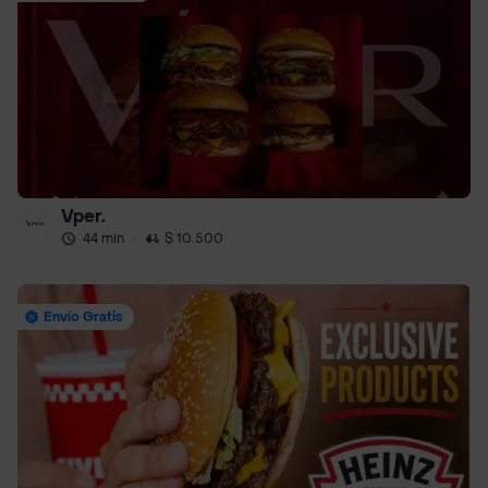
Vper.
44 min
·
$ 10.500
Envío Gratis