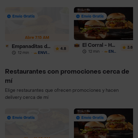
Envío Gratis
Envío Gratis
Abre 7:15 AM
El Corral - Hamburguesa
Empanaditas de Pipian - Empanadas
3.8
4.8
12 min
·
ENVÍO GRATIS
12 min
·
ENVÍO GRATIS
Restaurantes con promociones cerca de
mí
Elige restaurantes que ofrecen promociones y hacen
delivery cerca de mí
Envío Gratis
Envío Gratis