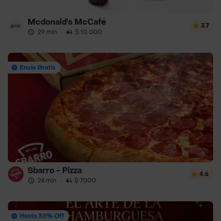
Mcdonald's McCafé
3.7
29 min
·
$ 10.000
Envío Gratis
Sbarro - Pizza
4.6
24 min
·
$ 7000
Hasta 55% Off