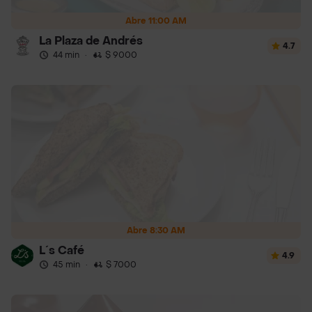
Abre 11:00 AM
La Plaza de Andrés
4.7
44 min
·
$ 9000
Abre 8:30 AM
L´s Café
4.9
45 min
·
$ 7000