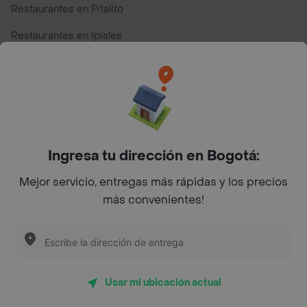
Restaurantes en Pitalito
Restaurantes en Ipiales
Restaurantes en San Andres
Restaurantes cerca de mi para pedir Comida a Domicilio -
Top Marcas y Cadenas de Restaurantes
Ingresa tu dirección en Bogotá:
Encuéntranos en estos países
Mejor servicio, entregas más rápidas y los precios
más convenientes!
App Store
Google play
AppGallery
Usar mi ubicación actual