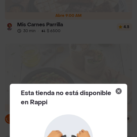
Abre 9:00 AM
Mis Carnes Parrilla
4.5
30 min
·
$ 6500
Esta tienda no está disponible
en Rappi
Abre 11:30 AM
The Pot
4.9
28 min
·
$ 6500