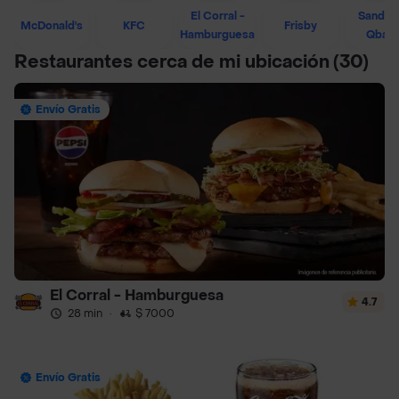
El Corral -
Sandwi
McDonald's
KFC
Frisby
Hamburguesa
Qban
Restaurantes cerca de mi ubicación
(30)
Envío Gratis
El Corral - Hamburguesa
4.7
28 min
·
$ 7000
Envío Gratis