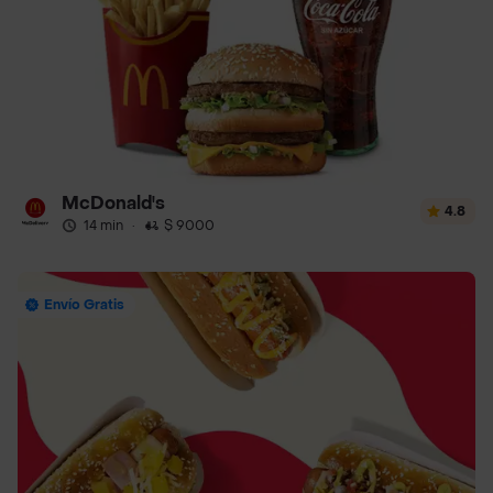
McDonald's
4.8
14 min
·
$ 9000
Envío Gratis