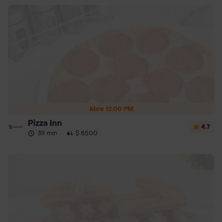
Abre 12:00 PM
Pizza Inn
4.7
39 min
·
$ 8500