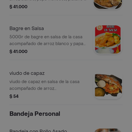
ensalada de la casa
$ 41.000
Bagre en Salsa
500Gr de bagre en salsa de la casa
acompañado de arroz blanco y papa
al vapor
$ 41.000
viudo de capaz
viudo de capaz en salsa de la casa
acompañado de arroz
blanco,papa,yuca,platano y mazorca
$ 54
Bandeja Personal
Bandeja con Pollo Asado