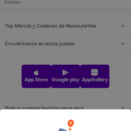
Subway
Top Marcas y Cadenas de Restaurantes
Encuéntranos en estos países
App Store
Google play
AppGallery
Pide tu comida favorita cerca de ti
Categorías