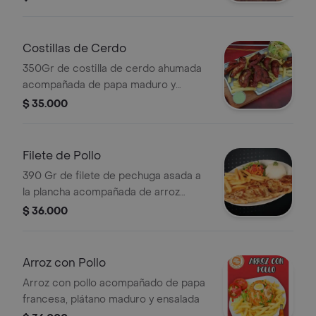
Costillas de Cerdo
350Gr de costilla de cerdo ahumada
acompañada de papa maduro y
ensalada de la casa
$ 35.000
Filete de Pollo
390 Gr de filete de pechuga asada a
la plancha acompañada de arroz
blanco, papa francesa y ensalada de
$ 36.000
la casa
Arroz con Pollo
Arroz con pollo acompañado de papa
francesa, plátano maduro y ensalada