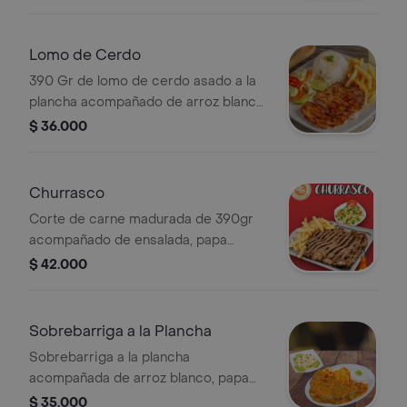
Lomo de Cerdo
390 Gr de lomo de cerdo asado a la
plancha acompañado de arroz blanco,
papa francesa y ensalada de la casa
$ 36.000
Churrasco
Corte de carne madurada de 390gr
acompañado de ensalada, papa
francesa y plátano maduro
$ 42.000
Sobrebarriga a la Plancha
Sobrebarriga a la plancha
acompañada de arroz blanco, papa
francesa, ensalada de la casa
$ 35.000