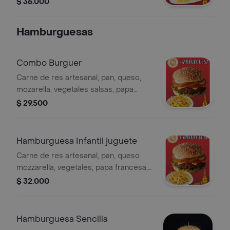
$ 36.000
Hamburguesas
Combo Burguer
Carne de res artesanal, pan, queso,
mozarella, vegetales salsas, papa
francesa y gaseosa postobon 400 ml
$ 29.500
Hamburguesa Infantil juguete
Carne de res artesanal, pan, queso
mozzarella, vegetales, papa francesa,
limonada personal 16 oz y juguete de
$ 32.000
temporada
Hamburguesa Sencilla