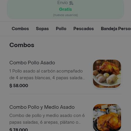
Envío
Gratis
(nuevos usuarios)
Combos
Sopas
Pollo
Pescados
Bandeja Perso
Combos
Combo Pollo Asado
1 Pollo asado al carbón acompañado
de 4 arepas blancas, 4 papas saladas,
1 plátano maduro con queso mozarella
$ 58.000
y bocadillo, 1 gaseosa 1.5 litros
postobon
Combo Pollo y Medio Asado
Combo de pollo y medio asado con 6
papas saladas, 6 arepas, plátano o
yuca, y 1 gaseosa Postobón.
$ 78.000