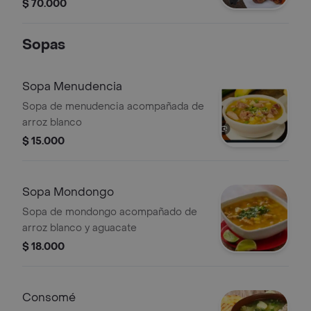
4 papas saladas, 1 plátano maduro
$ 70.000
con queso mozarella y bocadillo, 1
gaseosa 1.5 postobon
Sopas
Sopa Menudencia
Sopa de menudencia acompañada de
arroz blanco
$ 15.000
Sopa Mondongo
Sopa de mondongo acompañado de
arroz blanco y aguacate
$ 18.000
Consomé