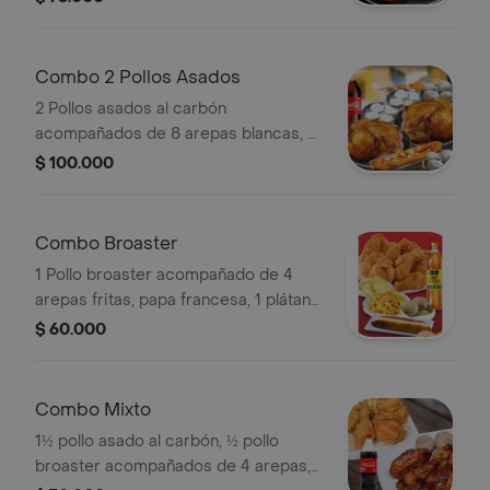
Combo 2 Pollos Asados
2 Pollos asados al carbón
acompañados de 8 arepas blancas, 8
papas saldas, 1 plátano maduro con
$ 100.000
queso mozarella y bocadillo, 1
gaseosa 2.5 litros postobon
Combo Broaster
1 Pollo broaster acompañado de 4
arepas fritas, papa francesa, 1 plátano
maduro con queso mozarella y
$ 60.000
bocadillo, 1 gaseosa 1.5 litros
postobon
Combo Mixto
1½ pollo asado al carbón, ½ pollo
broaster acompañados de 4 arepas,