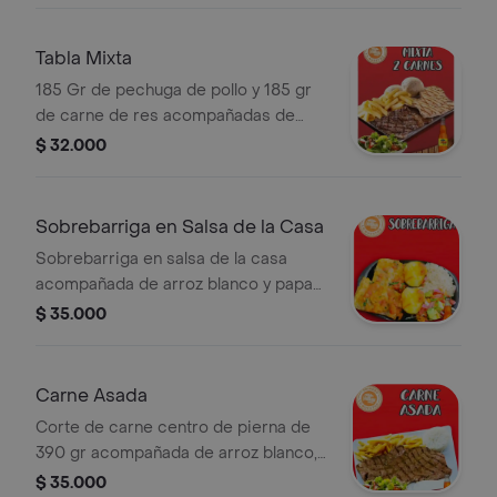
Tabla Mixta
185 Gr de pechuga de pollo y 185 gr
de carne de res acompañadas de
papa francesa, y ensalada de la casa
$ 32.000
Sobrebarriga en Salsa de la Casa
Sobrebarriga en salsa de la casa
acompañada de arroz blanco y papa
al vapor
$ 35.000
Carne Asada
Corte de carne centro de pierna de
390 gr acompañada de arroz blanco,
papa francesa, ensalada de la casa
$ 35.000