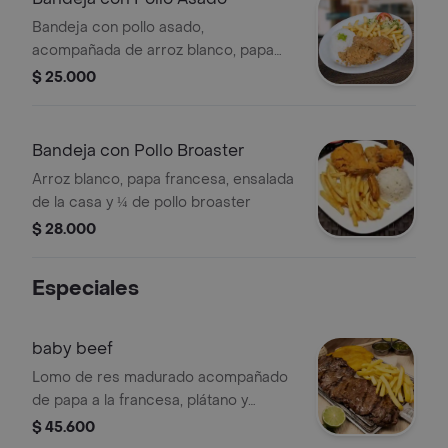
Bandeja con pollo asado,
acompañada de arroz blanco, papa
francesa y ensalada de la casa.
$ 25.000
Bandeja con Pollo Broaster
Arroz blanco, papa francesa, ensalada
de la casa y ¼ de pollo broaster
$ 28.000
Especiales
baby beef
Lomo de res madurado acompañado
de papa a la francesa, plátano y
ensalada de temporada.
$ 45.600