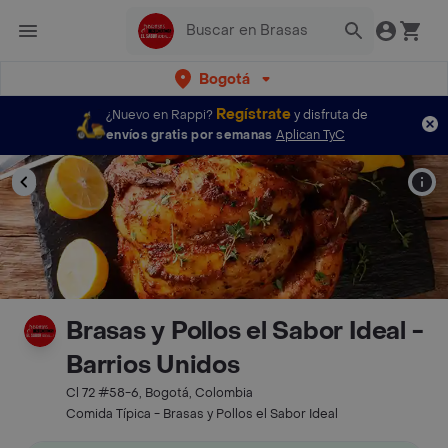
Bogotá
Regístrate
¿Nuevo en Rappi?
y disfruta de
envíos gratis por semanas
Aplican TyC
Brasas y Pollos el Sabor Ideal -
Barrios Unidos
Cl 72 #58-6, Bogotá, Colombia
Comida Típica - Brasas y Pollos el Sabor Ideal